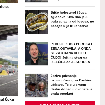
le se
Briše holesterol i čuva
zglobove: Ova riba je 3
puta zdravija od lososa, ne
bacajte ulje iz konzerve
PEĐU JE ZBOG POROKA I
ŽENA OSTAVILA, A ONDA
SE ZA 3 DANA DESILO
ČUDO! Jeftina stvar ga
IZLEČILA od ALKOHOLA
Jezivo priznanje
osumnjičenog za Dankino
ubistvo: Telo u crnom
džaku doneo u dvorište, a
onda preokret
je! Čeka