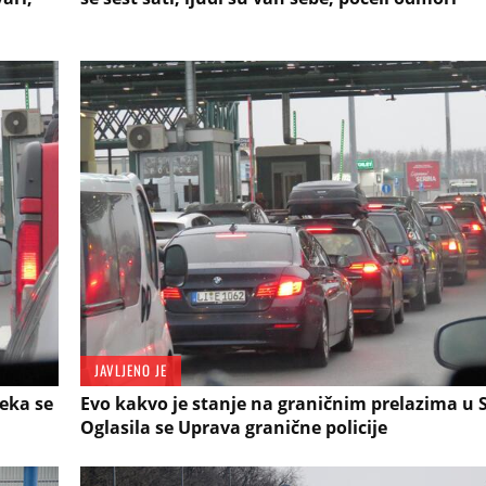
JAVLJENO JE
eka se
Evo kakvo je stanje na graničnim prelazima u Sr
Oglasila se Uprava granične policije