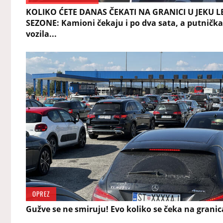
KOLIKO ĆETE DANAS ČEKATI NA GRANICI U JEKU L
SEZONE: Kamioni čekaju i po dva sata, a putnička
vozila...
OPREZ
Gužve se ne smiruju! Evo koliko se čeka na grani