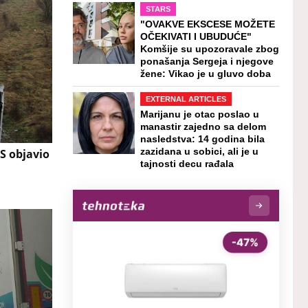
STARS
"OVAKVE EKSCESE MOŽETE
OČEKIVATI I UBUDUĆE"
Komšije su upozoravale zbog
ponašanja Sergeja i njegove
žene: Vikao je u gluvo doba
EXTERNAL ARTICLES
Marijanu je otac poslao u
manastir zajedno sa delom
nasledstva: 14 godina bila
S objavio
zazidana u sobici, ali je u
tajnosti decu rađala