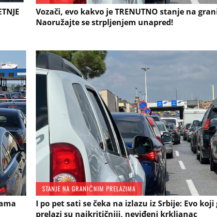
ETNJE
Vozači, evo kakvo je TRENUTNO stanje na gra
Naoružajte se strpljenjem unapred!
STANJE NA GRANIČNIM PRELAZIMA
cama
I po pet sati se čeka na izlazu iz Srbije: Evo koji
prelazi su najkritičniji, neviđeni krkljanac