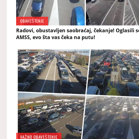
OBAVEŠTENJE
Radovi, obustavljen saobraćaj, čekanje! Oglasili se
AMSS, evo šta vas čeka na putu!
VAŽNO OBAVEŠTENJE