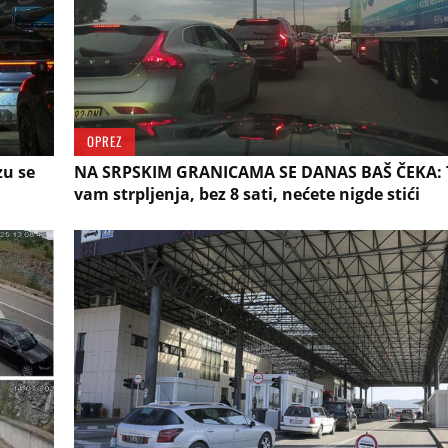
OPREZ
zu se
NA SRPSKIM GRANICAMA SE DANAS BAŠ ČEKA: 
vam strpljenja, bez 8 sati, nećete nigde stići