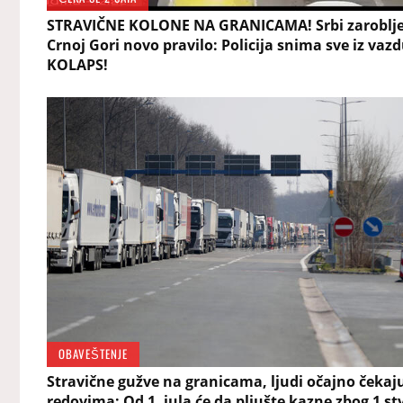
STRAVIČNE KOLONE NA GRANICAMA! Srbi zarobljen
Crnoj Gori novo pravilo: Policija snima sve iz vaz
KOLAPS!
OBAVEŠTENJE
Stravične gužve na granicama, ljudi očajno čekaj
redovima: Od 1. jula će da pljušte kazne zbog 1 stv