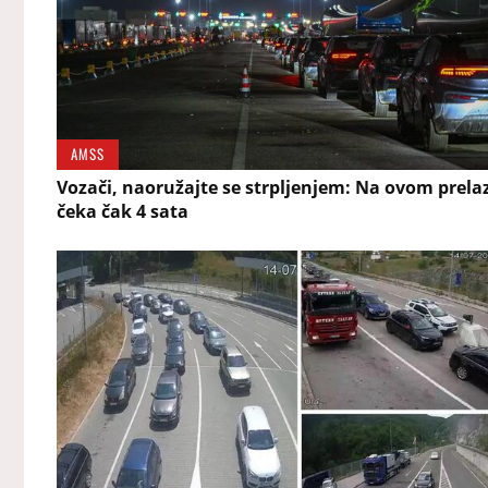
AMSS
Vozači, naoružajte se strpljenjem: Na ovom prela
čeka čak 4 sata