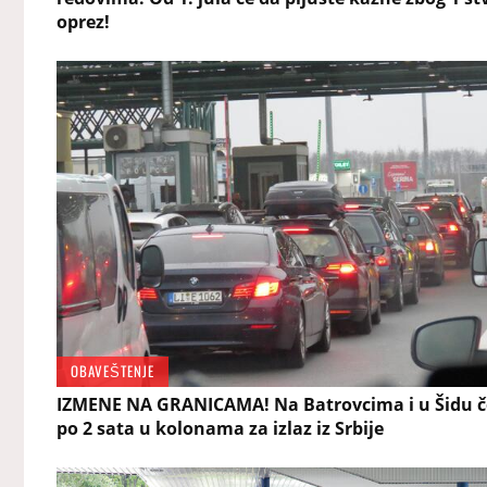
oprez!
OBAVEŠTENJE
IZMENE NA GRANICAMA! Na Batrovcima i u Šidu č
po 2 sata u kolonama za izlaz iz Srbije