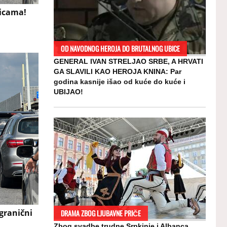
nicama!
OD NAVODNOG HEROJA DO BRUTALNOG UBICE
GENERAL IVAN STRELJAO SRBE, A HRVATI
GA SLAVILI KAO HEROJA KNINA: Par
godina kasnije išao od kuće do kuće i
UBIJAO!
 granični
DRAMA ZBOG LJUBAVNE PRIČE
Zbog svadbe trudne Srpkinje i Albanca