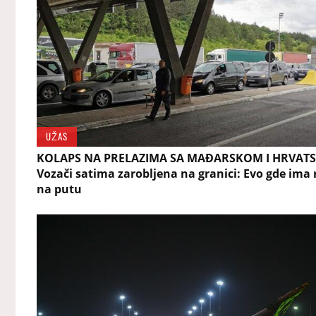
UŽAS
KOLAPS NA PRELAZIMA SA MAĐARSKOM I HRVAT
Vozači satima zarobljena na granici: Evo gde ima
na putu