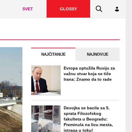
SVET
GLOSSY
NAJČITANIJE
NAJNOVIJE
Evropa optužila Rusiju za
važnu stvar koja se tiče
Irana: Znamo da to rade
Devojka se bacila sa 5.
sprata Filozofskog
fakulteta u Beogradu:
Preminula na licu mesta,
istraga u toku!