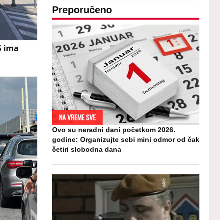
Preporučeno
S ima
NA VREME SVE
Ovo su neradni dani početkom 2026.
godine: Organizujte sebi mini odmor od čak
četiri slobodna dana