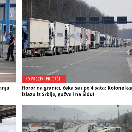
KO PREŽIVI PRIČAĆE!
anja
Horor na granici, čeka se i po 4 sata: Kolone 
izlazu iz Srbije, gužve i na Šidu!