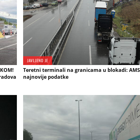
JAVLJENO JE
SKOM!
Teretni terminali na granicama u blokadi: AMS
 radova
najnovije podatke