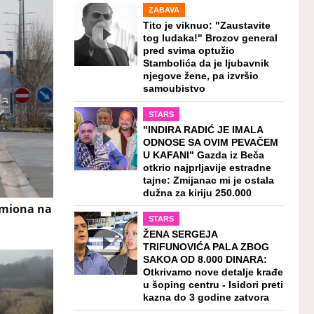
ZABAVA
Tito je viknuo: "Zaustavite
tog ludaka!" Brozov general
pred svima optužio
Stambolića da je ljubavnik
njegove žene, pa izvršio
samoubistvo
STARS
"INDIRA RADIĆ JE IMALA
ODNOSE SA OVIM PEVAČEM
U KAFANI" Gazda iz Beča
otkrio najprljavije estradne
tajne: Zmijanac mi je ostala
dužna za kiriju 250.000
kamiona na
STARS
ŽENA SERGEJA
TRIFUNOVIĆA PALA ZBOG
SAKOA OD 8.000 DINARA:
Otkrivamo nove detalje krađe
u šoping centru - Isidori preti
kazna do 3 godine zatvora