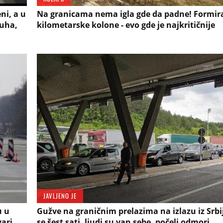
i, a u
Na granicama nema igla gde da padne! Formira
duha,
kilometarske kolone - evo gde je najkritičnije
JAVLJENO JE
u u
Gužve na graničnim prelazima na izlazu iz Srbi
ari,
se šest sati, ljudi su van sebe, počeli odmori