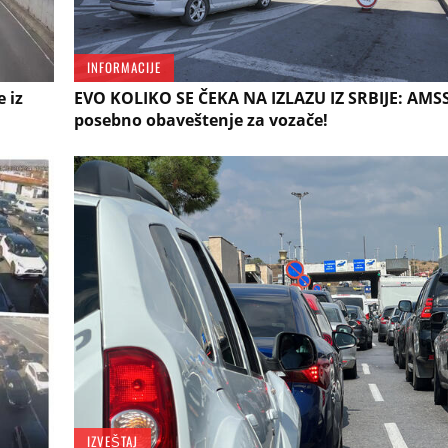
INFORMACIJE
 iz
EVO KOLIKO SE ČEKA NA IZLAZU IZ SRBIJE: AMS
posebno obaveštenje za vozače!
IZVEŠTAJ