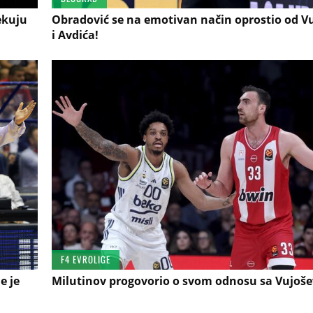
ekuju
Obradović se na emotivan način oprostio od V
i Avdića!
F4 EVROLIGE
e je
Milutinov progovorio o svom odnosu sa Vujoše