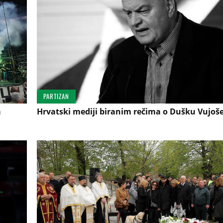
PARTIZAN
a
Hrvatski mediji biranim rečima o Dušku Vujoše