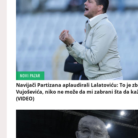
NOVI PAZAR
Navijači Partizana aplaudirali Lalatoviću: To je z
Vujoševića, niko ne može da mi zabrani šta da k
(VIDEO)