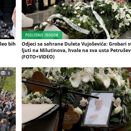
POSLEDNJE ZBOGOM
leo bih
Odjeci sa sahrane Duleta Vujoševića: Grobari 
ljuti na Milutinova, hvale na sva usta Petruše
(FOTO+VIDEO)
2