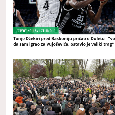
"ŽIVOT KOJI SVI ŽELIMO..."
Tonje Džekiri pred Baskoniju pričao o Duletu - "vo
da sam igrao za Vujoševića, ostavio je veliki trag"