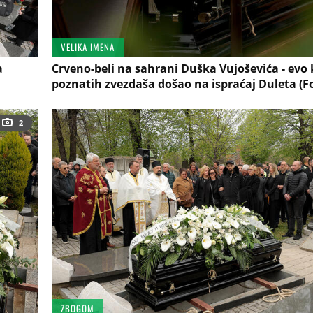
VELIKA IMENA
a
Crveno-beli na sahrani Duška Vujoševića - evo 
poznatih zvezdaša došao na ispraćaj Duleta (F
2
ZBOGOM