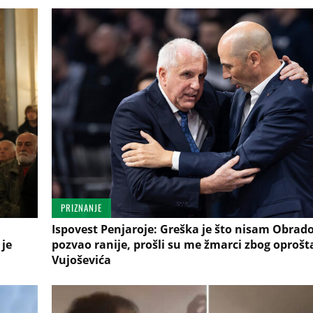
PRIZNANJE
Ispovest Penjaroje: Greška je što nisam Obrad
 je
pozvao ranije, prošli su me žmarci zbog oprošt
Vujoševića