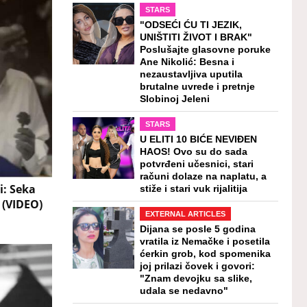
STARS
"ODSEĆI ĆU TI JEZIK,
UNIŠTITI ŽIVOT I BRAK"
Poslušajte glasovne poruke
Ane Nikolić: Besna i
nezaustavljiva uputila
brutalne uvrede i pretnje
Slobinoj Jeleni
STARS
U ELITI 10 BIĆE NEVIĐEN
HAOS! Ovo su do sada
potvrđeni učesnici, stari
računi dolaze na naplatu, a
i: Seka
stiže i stari vuk rijalitija
 (VIDEO)
EXTERNAL ARTICLES
Dijana se posle 5 godina
vratila iz Nemačke i posetila
ćerkin grob, kod spomenika
joj prilazi čovek i govori:
"Znam devojku sa slike,
udala se nedavno"