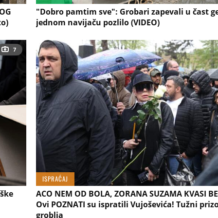
NOG
"Dobro pamtim sve": Grobari zapevali u čast g
to)
jednom navijaču pozlilo (VIDEO)
7
ISPRAĆAJ
ške
ACO NEM OD BOLA, ZORANA SUZAMA KVASI BE
Ovi POZNATI su ispratili Vujoševića! Tužni prizo
groblja