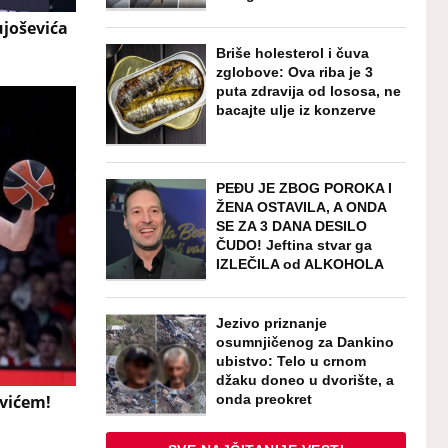
ujoševića
Briše holesterol i čuva
zglobove: Ova riba je 3
puta zdravija od lososa, ne
bacajte ulje iz konzerve
PEĐU JE ZBOG POROKA I
ŽENA OSTAVILA, A ONDA
SE ZA 3 DANA DESILO
ČUDO! Jeftina stvar ga
IZLEČILA od ALKOHOLA
Jezivo priznanje
osumnjičenog za Dankino
ubistvo: Telo u crnom
džaku doneo u dvorište, a
onda preokret
vićem!