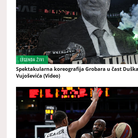
LEGENDA ŽIVI
Spektakularna koreografija Grobara u čast Dušk
Vujoševića (Video)