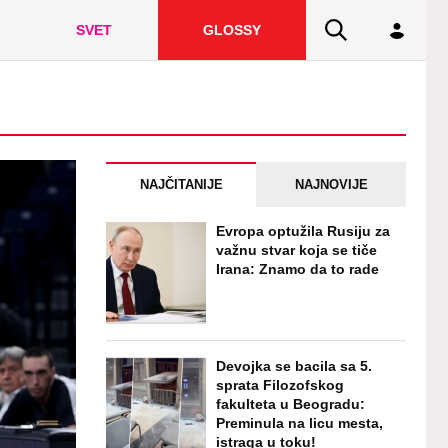
SVET
GLOSSY
NAJČITANIJE
NAJNOVIJE
Evropa optužila Rusiju za
važnu stvar koja se tiče
Irana: Znamo da to rade
Devojka se bacila sa 5.
sprata Filozofskog
fakulteta u Beogradu:
Preminula na licu mesta,
istraga u toku!