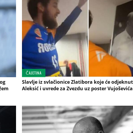
ČAJETINA
bog
Slavlje iz svlačionice Zlatibora koje će odjeknut
ažem
Aleksić i uvrede za Zvezdu uz poster Vujoševića