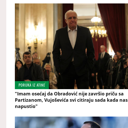
PORUKA IZ ATINE
"Imam osećaj da Obradović nije završio priču sa
Partizanom, Vujoševića svi citiraju sada kada nas
napustio"