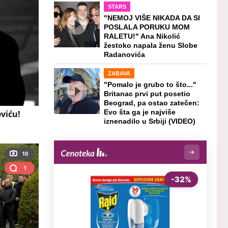
STARS
"NEMOJ VIŠE NIKADA DA SI
POSLALA PORUKU MOM
RALETU!" Ana Nikolić
žestoko napala ženu Slobe
Radanovića
ZABAVA
"Pomalo je grubo to što..."
Britanac prvi put posetio
Beograd, pa ostao zatečen:
viću!
Evo šta ga je najviše
iznenadilo u Srbiji (VIDEO)
10
1