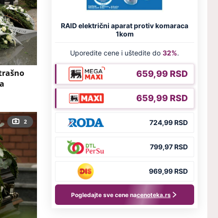
strašno
va
2