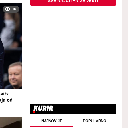
SVE NAJČITANIJE VESTI
10
ovića
aja od
NAJNOVIJE
POPULARNO