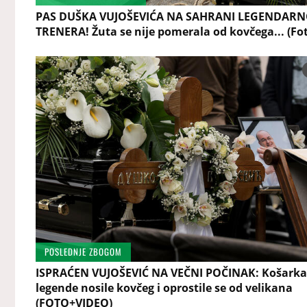
PAS DUŠKA VUJOŠEVIĆA NA SAHRANI LEGENDAR
TRENERA! Žuta se nije pomerala od kovčega... (Fo
POSLEDNJE ZBOGOM
ISPRAĆEN VUJOŠEVIĆ NA VEČNI POČINAK: Košarka
legende nosile kovčeg i oprostile se od velikana
(FOTO+VIDEO)