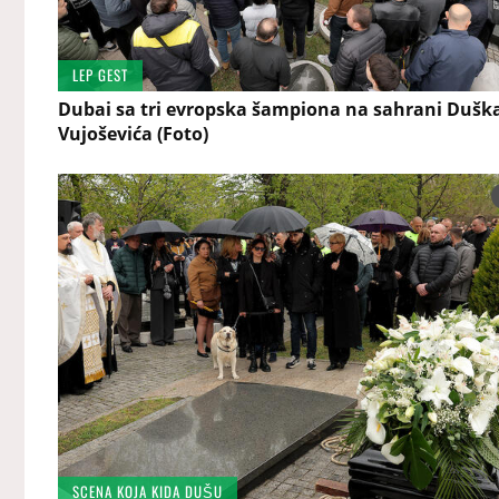
LEP GEST
Dubai sa tri evropska šampiona na sahrani Dušk
Vujoševića (Foto)
SCENA KOJA KIDA DUŠU