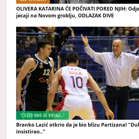
OLIVERA KATARINA ĆE POČIVATI PORED NJIH: Odj
jecaji na Novom groblju, ODLAZAK DIVE
"ČESTO SMO SE VIĐALI..."
Branko Lazić otkrio da je bio blizu Partizana! "Dul
insistirao.."