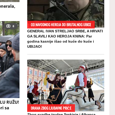
enerala,
OD NAVODNOG HEROJA DO BRUTALNOG UBICE
8
GENERAL IVAN STRELJAO SRBE, A HRVATI
GA SLAVILI KAO HEROJA KNINA: Par
godina kasnije išao od kuće do kuće i
UBIJAO!
LU RUŽU!
ri sa
DRAMA ZBOG LJUBAVNE PRIČE
Zbog svadbe trudne Srpkinje i Albanca