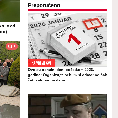
Preporučeno
ko je od
oto)
1
NA VREME SVE
Ovo su neradni dani početkom 2026.
godine: Organizujte sebi mini odmor od čak
četiri slobodna dana