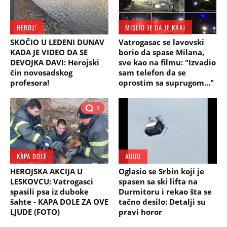
HEROJ!
MISLIO JE DA JE KRAJ
SKOČIO U LEDENI DUNAV
Vatrogasac se lavovski
KADA JE VIDEO DA SE
borio da spase Milana,
DEVOJKA DAVI: Herojski
sve kao na filmu: "Izvadio
čin novosadskog
sam telefon da se
profesora!
oprostim sa suprugom..."
1
KAPA DOLE
AUUU
HEROJSKA AKCIJA U
Oglasio se Srbin koji je
LESKOVCU: Vatrogasci
spasen sa ski lifta na
spasili psa iz duboke
Durmitoru i rekao šta se
šahte - KAPA DOLE ZA OVE
tačno desilo: Detalji su
LJUDE (FOTO)
pravi horor