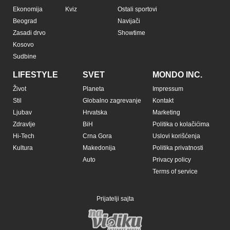
Ekonomija
Kviz
Ostali sportovi
Beograd
Navijači
Zasadi drvo
Showtime
Kosovo
Sudbine
LIFESTYLE
SVET
MONDO INC.
Život
Planeta
Impressum
Stil
Globalno zagrevanje
Kontakt
Ljubav
Hrvatska
Marketing
Zdravlje
BiH
Politika o kolačićima
Hi-Tech
Crna Gora
Uslovi korišćenja
Kultura
Makedonija
Politika privatnosti
Auto
Privacy policy
Terms of service
Prijatelji sajta