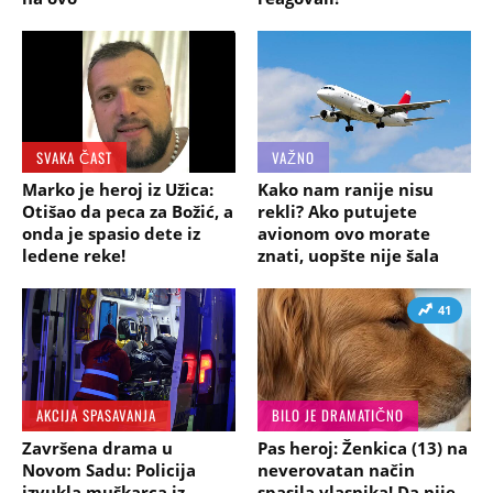
SVAKA ČAST
VAŽNO
Marko je heroj iz Užica:
Kako nam ranije nisu
Otišao da peca za Božić, a
rekli? Ako putujete
onda je spasio dete iz
avionom ovo morate
ledene reke!
znati, uopšte nije šala
41
AKCIJA SPASAVANJA
BILO JE DRAMATIČNO
Završena drama u
Pas heroj: Ženkica (13) na
Novom Sadu: Policija
neverovatan način
izvukla muškarca iz
spasila vlasnika! Da nije