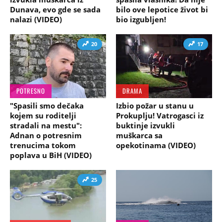
Dunava, evo gde se sada
bilo ove lepotice život bi
nalazi (VIDEO)
bio izgubljen!
20
17
POTRESNO
DRAMA
"Spasili smo dečaka
Izbio požar u stanu u
kojem su roditelji
Prokuplju! Vatrogasci iz
stradali na mestu":
buktinje izvukli
Adnan o potresnim
muškarca sa
trenucima tokom
opekotinama (VIDEO)
poplava u BiH (VIDEO)
25