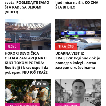
sveta, POGLEDAJTE SAMO
ljudi nisu naišli, KO ZNA
ŠTA RADE SA BEBOM!
ŠTA BI BILO
(VIDEO)
JEZIVO
STRAVIČNO
HOROR! DEVOJČICA
UDARNA VEST IZ
OSTALA ZAGLAVLJENA U
KRALJEVA: Poginuo dok je
KUĆI TOKOM POŽARA:
pomagao kolegi - ostao
Roditelji i brat uspeli da
zatrpan u ruševinama
pobegnu, NJU JOŠ TRAŽE
10