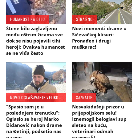
HUMANOST NA DELU
STRAŠNO
Štene bilo zaglavljeno
Novi momenti drame u
među oštrim žicama sve
Sićevačkoj klisuri:
dok se nisu pojavili tihi
Pronađen i drugi
heroji: Ovakva humanost
muškarac!
se ne viđa često
NOVO OGLAŠAVANJE VELIKOG ČOVEKA
SAZNAJTE
"Spasio sam je u
Nesvakidašnji prizor u
poslednjem trenutku":
prijepoljskom selu!
Oglasio se heroj Marko
Iznemogli beloglavi sup
Didanović nakon drame
sleteo na kuću,
na Đetinji, podsetio nas
veterinari odmah
na ovo
reagovali!