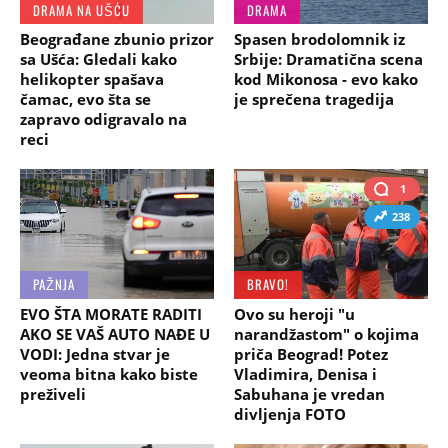
DRAMA NA UŠĆU
DRAMA
Beograđane zbunio prizor
Spasen brodolomnik iz
sa Ušća: Gledali kako
Srbije: Dramatična scena
helikopter spašava
kod Mikonosa - evo kako
čamac, evo šta se
je sprečena tragedija
zapravo odigravalo na
reci
1
238
PAŽNJA
BRAVO!
EVO ŠTA MORATE RADITI
Ovo su heroji "u
AKO SE VAŠ AUTO NAĐE U
narandžastom" o kojima
VODI: Jedna stvar je
priča Beograd! Potez
veoma bitna kako biste
Vladimira, Denisa i
preživeli
Sabuhana je vredan
divljenja FOTO