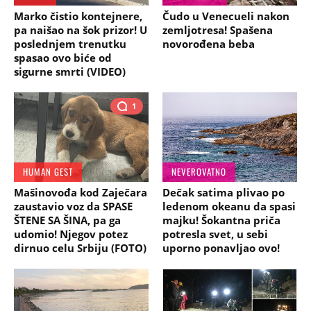
Marko čistio kontejnere,
Čudo u Venecueli nakon
pa naišao na šok prizor! U
zemljotresa! Spašena
poslednjem trenutku
novorođena beba
spasao ovo biće od
sigurne smrti (VIDEO)
1
HUMAN GEST
NEVEROVATNO
Mašinovođa kod Zaječara
Dečak satima plivao po
zaustavio voz da SPASE
ledenom okeanu da spasi
ŠTENE SA ŠINA, pa ga
majku! Šokantna priča
udomio! Njegov potez
potresla svet, u sebi
dirnuo celu Srbiju (FOTO)
uporno ponavljao ovo!