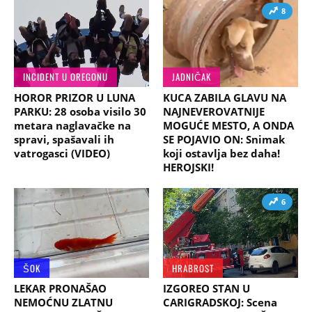
8
INCIDENT U OREGONU
JADNIČAK
HOROR PRIZOR U LUNA
KUCA ZABILA GLAVU NA
PARKU: 28 osoba visilo 30
NAJNEVEROVATNIJE
metara naglavačke na
MOGUĆE MESTO, A ONDA
spravi, spašavali ih
SE POJAVIO ON: Snimak
vatrogasci (VIDEO)
koji ostavlja bez daha!
HEROJSKI!
6
ŠOK
HRABROST
LEKAR PRONAŠAO
IZGOREO STAN U
NEMOĆNU ZLATNU
CARIGRADSKOJ: Scena