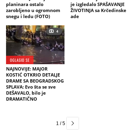
planinara ostalo
je izgledalo SPAŠAVANJE
zarobljeno u ogromnom
ŽIVOTINJA sa Krčedinske
snegu i ledu (FOTO)
ade
4
OGLASIO SE
NAJNOVIJE: MAJOR
KOSTIĆ OTKRIO DETALJE
DRAME SA BEOGRADSKOG
SPLAVA: Evo šta se sve
DEŠAVALO, bilo je
DRAMATIČNO
1 / 5