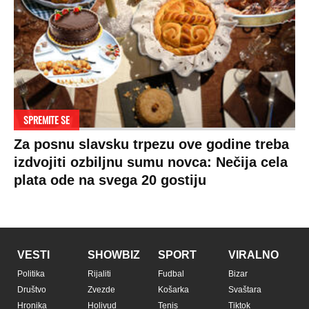
SPREMITE SE
Za posnu slavsku trpezu ove godine treba
izdvojiti ozbiljnu sumu novca: Nečija cela
plata ode na svega 20 gostiju
VESTI
SHOWBIZ
SPORT
VIRALNO
Politika
Rijaliti
Fudbal
Bizar
Društvo
Zvezde
Košarka
Svaštara
Hronika
Holivud
Tenis
Tiktok