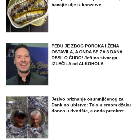
bacajte ulje iz konzerve
PEĐU JE ZBOG POROKA I ŽENA
OSTAVILA, A ONDA SE ZA 3 DANA
DESILO ČUDO! Jeftina stvar ga
IZLEČILA od ALKOHOLA
Jezivo priznanje osumnjičenog za
Dankino ubistvo: Telo u crnom džaku
doneo u dvorište, a onda preokret