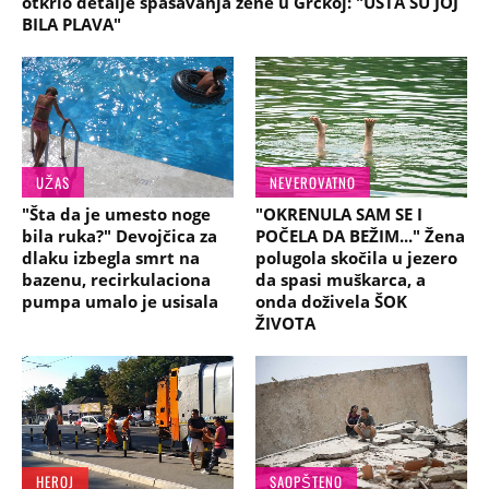
otkrio detalje spašavanja žene u Grčkoj: "USTA SU JOJ
BILA PLAVA"
UŽAS
NEVEROVATNO
"Šta da je umesto noge
"OKRENULA SAM SE I
bila ruka?" Devojčica za
POČELA DA BEŽIM..." Žena
dlaku izbegla smrt na
polugola skočila u jezero
bazenu, recirkulaciona
da spasi muškarca, a
pumpa umalo je usisala
onda doživela ŠOK
ŽIVOTA
HEROJ
SAOPŠTENO