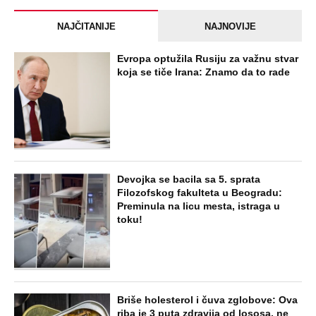
NAJČITANIJE
NAJNOVIJE
Evropa optužila Rusiju za važnu stvar
koja se tiče Irana: Znamo da to rade
Devojka se bacila sa 5. sprata
Filozofskog fakulteta u Beogradu:
Preminula na licu mesta, istraga u
toku!
Briše holesterol i čuva zglobove: Ova
riba je 3 puta zdravija od lososa, ne