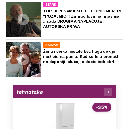
STARS
TOP 10 PESAMA KOJE JE DINO MERLIN
"POZAJMIO"! Zgrnuo lovu na hitovima,
a sada DRUGIMA NAPLAĆUJE
AUTORSKA PRAVA
ZABAVA
Žena i ćerka nestale bez traga dok je
muž bio na poslu: Kad su telo pronašli
na deponiji, slučaj je dobio šok obrt