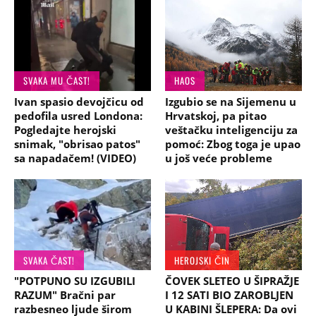
SVAKA MU ČAST!
HAOS
Ivan spasio devojčicu od
Izgubio se na Sijemenu u
pedofila usred Londona:
Hrvatskoj, pa pitao
Pogledajte herojski
veštačku inteligenciju za
snimak, "obrisao patos"
pomoć: Zbog toga je upao
sa napadačem! (VIDEO)
u još veće probleme
SVAKA ČAST!
HEROJSKI ČIN
"POTPUNO SU IZGUBILI
ČOVEK SLETEO U ŠIPRAŽJE
RAZUM" Bračni par
I 12 SATI BIO ZAROBLJEN
razbesneo ljude širom
U KABINI ŠLEPERA: Da ovi