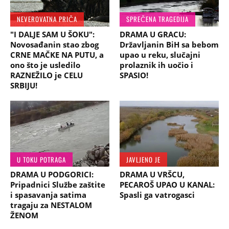
NEVEROVATNA PRIČA
SPREČENA TRAGEDIJA
"I DALJE SAM U ŠOKU":
DRAMA U GRACU:
Novosađanin stao zbog
Državljanin BiH sa bebom
CRNE MAČKE NA PUTU, a
upao u reku, slučajni
ono što je usledilo
prolaznik ih uočio i
RAZNEŽILO je CELU
SPASIO!
SRBIJU!
U TOKU POTRAGA
JAVLJENO JE
DRAMA U PODGORICI:
DRAMA U VRŠCU,
Pripadnici Službe zaštite
PECAROŠ UPAO U KANAL:
i spasavanja satima
Spasli ga vatrogasci
tragaju za NESTALOM
ŽENOM