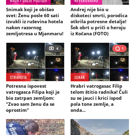
NADA I DALJE POSTOJI
NEVEROVATNO
Snimak koji je obišao
Andrej nije bio u
svet: Ženu posle 60 sati
diskoteci smrti, porodica
izvukli iz ruševina hotela
otkrila potresne detalje!
nakon razornog
Šok obrt u priči o heroju
zemljotresa u Mjanmaru!
iz Kočana (FOTO)
4
1
STRAHOTA
JUNAK
Potresna ispovest
Hrabri vatrogasac Filip
vatrogasca Filipa koji je
telom štitio radnika! Čuli
bio zatrpan zemljom:
su se jauci i krici ispod
"Zvao sam ženu da se
pola tone zemlje, a
oprostim"
onda...