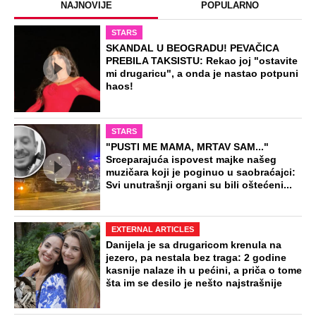
NAJNOVIJE
POPULARNO
STARS
SKANDAL U BEOGRADU! PEVAČICA
PREBILA TAKSISTU: Rekao joj "ostavite
mi drugaricu", a onda je nastao potpuni
haos!
STARS
"PUSTI ME MAMA, MRTAV SAM..."
Srceparajuća ispovest majke našeg
muzičara koji je poginuo u saobraćajci:
Svi unutrašnji organi su bili oštećeni...
EXTERNAL ARTICLES
Danijela je sa drugaricom krenula na
jezero, pa nestala bez traga: 2 godine
kasnije nalaze ih u pećini, a priča o tome
šta im se desilo je nešto najstrašnije