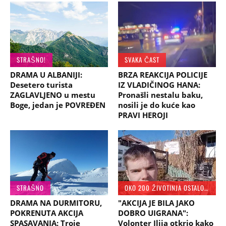
STRAŠNO!
SVAKA ČAST
DRAMA U ALBANIJI:
BRZA REAKCIJA POLICIJE
Desetero turista
IZ VLADIČINOG HANA:
ZAGLAVLJENO u mestu
Pronašli nestalu baku,
Boge, jedan je POVREĐEN
nosili je do kuće kao
PRAVI HEROJI
STRAŠNO
OKO 200 ŽIVOTINJA OSTALO ZAROBLJENO
DRAMA NA DURMITORU,
"AKCIJA JE BILA JAKO
POKRENUTA AKCIJA
DOBRO UIGRANA":
SPASAVANJA: Troje
Volonter Ilija otkrio kako