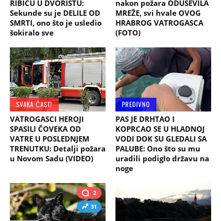
RIBICU U DVORIŠTU:
nakon požara ODUŠEVILA
Sekunde su je DELILE OD
MREŽE, svi hvale OVOG
SMRTI, ono što je usledio
HRABROG VATROGASCA
šokiralo sve
(FOTO)
SVAKA ČAST!
PREDIVNO
VATROGASCI HEROJI
PAS JE DRHTAO I
SPASILI ČOVEKA OD
KOPRCAO SE U HLADNOJ
VATRE U POSLEDNJEM
VODI DOK SU GLEDALI SA
TRENUTKU: Detalji požara
PALUBE: Ono što su mu
u Novom Sadu (VIDEO)
uradili podiglo državu na
noge
2
31