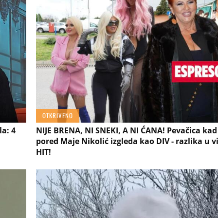
OTKRIVENO
la: 4
NIJE BRENA, NI SNEKI, A NI ĆANA! Pevačica kad
pored Maje Nikolić izgleda kao DIV - razlika u vi
HIT!