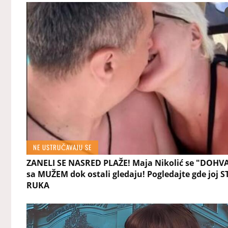
NE USTRUČAVAJU SE
ZANELI SE NASRED PLAŽE! Maja Nikolić se "DOHV
sa MUŽEM dok ostali gledaju! Pogledajte gde joj S
RUKA