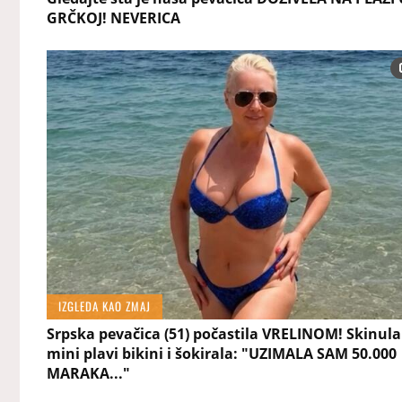
GRČKOJ! NEVERICA
IZGLEDA KAO ZMAJ
Srpska pevačica (51) počastila VRELINOM! Skinula
mini plavi bikini i šokirala: "UZIMALA SAM 50.000
MARAKA..."