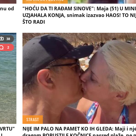
inu od
"HOĆU DA TI RAĐAM SINOVE": Maja (51) U MIN
UZJAHALA KONJA, snimak izazvao HAOS! TO NI
ŠTO RADI
38
2
STRAST
 VRTU"
NIJE IM PALO NA PAMET KO IH GLEDA: Maji i n
U
dragom POPUSTILE KOČNICE nasred plaže, ne 