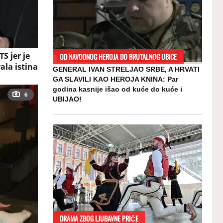
S jer je
OD NAVODNOG HEROJA DO BRUTALNOG UBICE
ala istina
GENERAL IVAN STRELJAO SRBE, A HRVATI
GA SLAVILI KAO HEROJA KNINA: Par
godina kasnije išao od kuće do kuće i
6
UBIJAO!
DRAMA ZBOG LJUBAVNE PRIČE