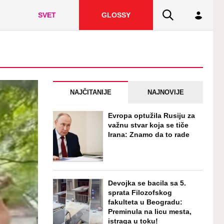
SVET
GLOSSY
NAJČITANIJE
NAJNOVIJE
Evropa optužila Rusiju za
važnu stvar koja se tiče
Irana: Znamo da to rade
Devojka se bacila sa 5.
sprata Filozofskog
fakulteta u Beogradu:
Preminula na licu mesta,
istraga u toku!