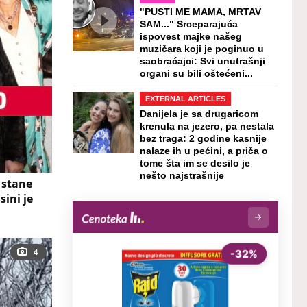
"PUSTI ME MAMA, MRTAV
SAM..." Srceparajuća
ispovest majke našeg
muzičara koji je poginuo u
saobraćajci: Svi unutrašnji
organi su bili oštećeni...
EXTERNAL ARTICLES
Danijela je sa drugaricom
krenula na jezero, pa nestala
bez traga: 2 godine kasnije
nalaze ih u pećini, a priča o
tome šta im se desilo je
nešto najstrašnije
 stane
sini je
4