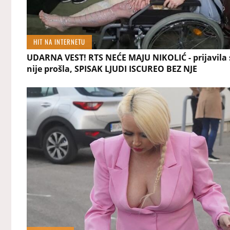
HIT NA INTERNETU
UDARNA VEST! RTS NEĆE MAJU NIKOLIĆ - prijavila s
nije prošla, SPISAK LJUDI ISCUREO BEZ NJE