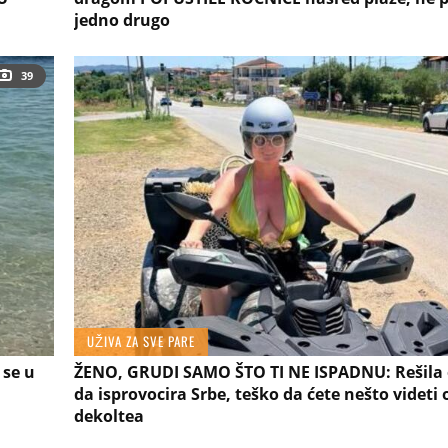
jedno drugo
39
UŽIVA ZA SVE PARE
 se u
ŽENO, GRUDI SAMO ŠTO TI NE ISPADNU: Rešila 
da isprovocira Srbe, teško da ćete nešto videti 
dekoltea