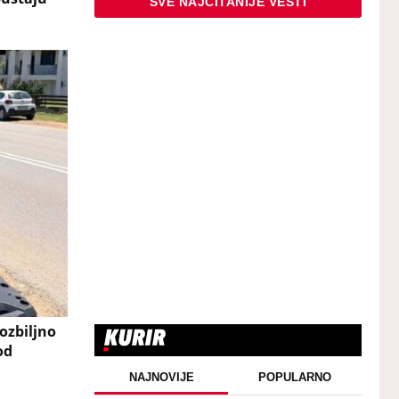
SVE NAJČITANIJE VESTI
ozbiljno
od
NAJNOVIJE
POPULARNO