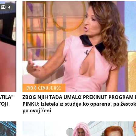
4
EVO O ČEMU JE REČ
ATILA"
ZBOG NJIH TADA UMALO PREKINUT PROGRAM
TOJI
PINKU: Izletela iz studija ko oparena, pa žesto
po ovoj ženi