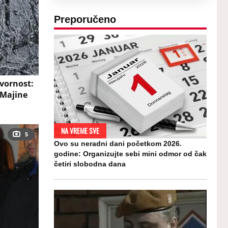
Preporučeno
vornost:
 Majine
NA VREME SVE
5
Ovo su neradni dani početkom 2026.
godine: Organizujte sebi mini odmor od čak
četiri slobodna dana