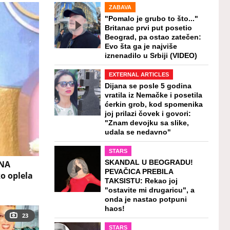
ZABAVA
"Pomalo je grubo to što..."
Britanac prvi put posetio
Beograd, pa ostao zatečen:
Evo šta ga je najviše
iznenadilo u Srbiji (VIDEO)
EXTERNAL ARTICLES
Dijana se posle 5 godina
vratila iz Nemačke i posetila
ćerkin grob, kod spomenika
joj prilazi čovek i govori:
"Znam devojku sa slike,
udala se nedavno"
STARS
 NA
SKANDAL U BEOGRADU!
PEVAČICA PREBILA
ko oplela
TAKSISTU: Rekao joj
"ostavite mi drugaricu", a
onda je nastao potpuni
haos!
23
STARS