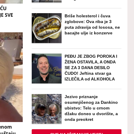
IĆU
JE SVE
Briše holesterol i čuva
zglobove: Ova riba je 3
puta zdravija od lososa, ne
bacajte ulje iz konzerve
PEĐU JE ZBOG POROKA I
ŽENA OSTAVILA, A ONDA
SE ZA 3 DANA DESILO
ČUDO! Jeftina stvar ga
IZLEČILA od ALKOHOLA
Jezivo priznanje
osumnjičenog za Dankino
ubistvo: Telo u crnom
džaku doneo u dvorište, a
onda preokret
jenom
puštaju