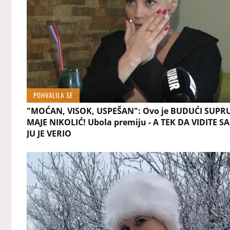
POHVALILA SE
"MOĆAN, VISOK, USPEŠAN": Ovo je BUDUĆI SUPR
MAJE NIKOLIĆ! Ubola premiju - A TEK DA VIDITE S
JU JE VERIO