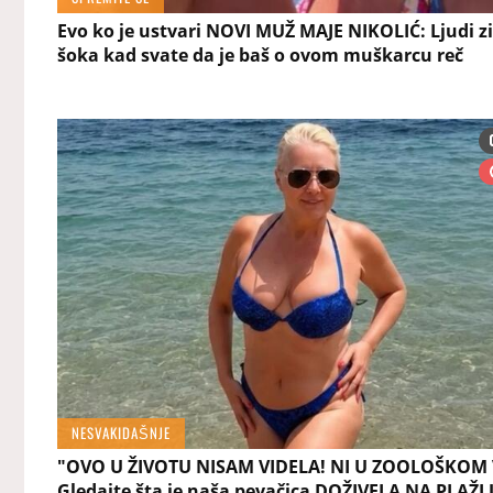
Evo ko je ustvari NOVI MUŽ MAJE NIKOLIĆ: Ljudi z
šoka kad svate da je baš o ovom muškarcu reč
NESVAKIDAŠNJE
"OVO U ŽIVOTU NISAM VIDELA! NI U ZOOLOŠKOM
Gledajte šta je naša pevačica DOŽIVELA NA PLAŽI 