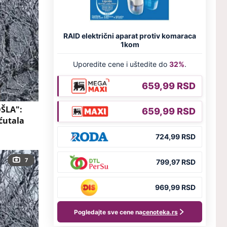
OŠLA":
ećutala
7