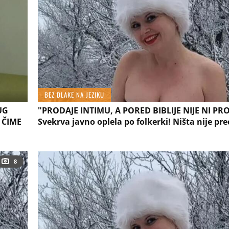
BEZ DLAKE NA JEZIKU
UG
"PRODAJE INTIMU, A PORED BIBLIJE NIJE NI PR
A ČIME
Svekrva javno oplela po folkerki! Ništa nije pr
8