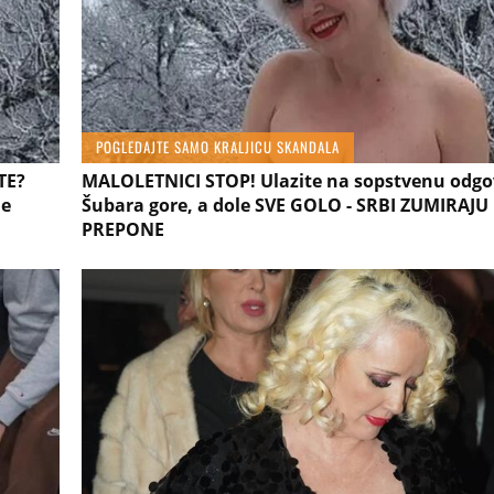
POGLEDAJTE SAMO KRALJICU SKANDALA
TE?
MALOLETNICI STOP! Ulazite na sopstvenu odgo
je
Šubara gore, a dole SVE GOLO - SRBI ZUMIRAJU
PREPONE