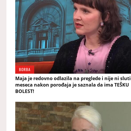
BORBA
Maja je redovno odlazila na preglede i nije ni sluti
meseca nakon porođaja je saznala da ima TEŠKU
BOLEST!