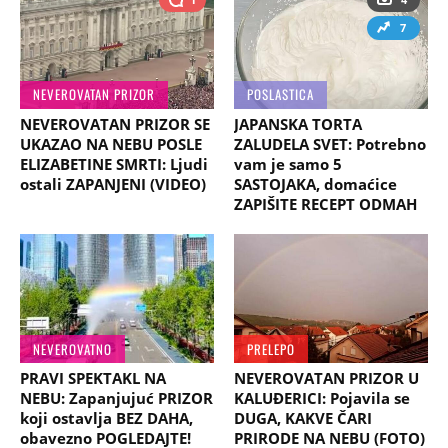
7
NEVEROVATAN PRIZOR
POSLASTICA
NEVEROVATAN PRIZOR SE
JAPANSKA TORTA
UKAZAO NA NEBU POSLE
ZALUDELA SVET: Potrebno
ELIZABETINE SMRTI: Ljudi
vam je samo 5
ostali ZAPANJENI (VIDEO)
SASTOJAKA, domaćice
ZAPIŠITE RECEPT ODMAH
NEVEROVATNO
PRELEPO
PRAVI SPEKTAKL NA
NEVEROVATAN PRIZOR U
NEBU: Zapanjujuć PRIZOR
KALUĐERICI: Pojavila se
koji ostavlja BEZ DAHA,
DUGA, KAKVE ČARI
obavezno POGLEDAJTE!
PRIRODE NA NEBU (FOTO)