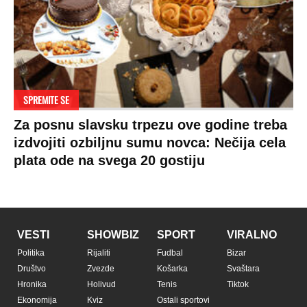
SPREMITE SE
Za posnu slavsku trpezu ove godine treba
izdvojiti ozbiljnu sumu novca: Nečija cela
plata ode na svega 20 gostiju
VESTI
SHOWBIZ
SPORT
VIRALNO
Politika
Rijaliti
Fudbal
Bizar
Društvo
Zvezde
Košarka
Svaštara
Hronika
Holivud
Tenis
Tiktok
Ekonomija
Kviz
Ostali sportovi