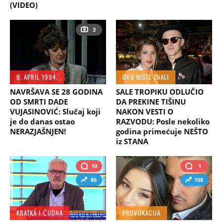
(VIDEO)
3
9. APRIL 1994.
OVO NISTE ZNALI
NAVRŠAVA SE 28 GODINA
SALE TROPIKU ODLUČIO
OD SMRTI DADE
DA PREKINE TIŠINU
VUJASINOVIĆ: Slučaj koji
NAKON VESTI O
je do danas ostao
RAZVODU: Posle nekoliko
NERAZJAŠNJEN!
godina primećuje NEŠTO
iz STANA
10
1
86
108
KRATKA I ČUDNA
PROVOKACIJA