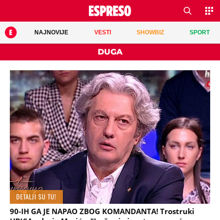
NAJNOVIJE
VESTI
SHOWBIZ
SPORT
DUGA
DETALJI SU TU!
90-IH GA JE NAPAO ZBOG KOMANDANTA! Trostruki