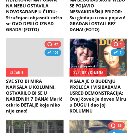
NA NEBU OSTAVILA
SE POJAVIO
NOVOSAĐANE U ČUDU:
NESVAKIDAŠNJI PRIZOR:
Stručnjaci objasnili zašto
Svi gledaju u ovu pojavu!
se OVO DESILO IZNAD
GRAĐANI OSTALI BEZ
GRADA! (FOTO)
DAHA! (FOTO)
47
1
109
7
SEĆANJE
SVEDOK VREMENA
SVE ŠTO BI MIRA
PISALA JE O BUĐENJU
NAPISALA U KOLUMNI,
PROLEĆA I VISIBABAMA
OSTVARILO BI SE U
USRED DEMONSTRACIJA:
NAREDNIH 7 DANA! Marić
Ovaj čovek je doveo Miru
otkrio DETALJE koje niko
u DUGU i dao joj
nije znao!
KOLUMNU
36