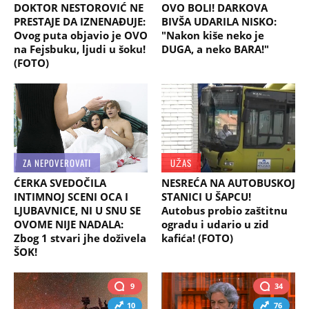
DOKTOR NESTOROVIĆ NE
OVO BOLI! DARKOVA
PRESTAJE DA IZNENAĐUJE:
BIVŠA UDARILA NISKO:
Ovog puta objavio je OVO
"Nakon kiše neko je
na Fejsbuku, ljudi u šoku!
DUGA, a neko BARA!"
(FOTO)
ZA NEPOVEROVATI
UŽAS
ĆERKA SVEDOČILA
NESREĆA NA AUTOBUSKOJ
INTIMNOJ SCENI OCA I
STANICI U ŠAPCU!
LJUBAVNICE, NI U SNU SE
Autobus probio zaštitnu
OVOME NIJE NADALA:
ogradu i udario u zid
Zbog 1 stvari jhe doživela
kafića! (FOTO)
ŠOK!
9
34
10
76