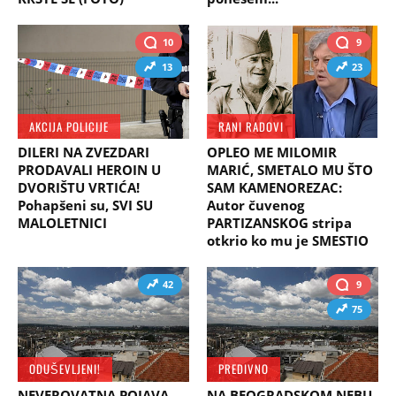
10
9
13
23
AKCIJA POLICIJE
RANI RADOVI
DILERI NA ZVEZDARI
OPLEO ME MILOMIR
PRODAVALI HEROIN U
MARIĆ, SMETALO MU ŠTO
DVORIŠTU VRTIĆA!
SAM KAMENOREZAC:
Pohapšeni su, SVI SU
Autor čuvenog
MALOLETNICI
PARTIZANSKOG stripa
otkrio ko mu je SMESTIO
42
9
75
ODUŠEVLJENI!
PREDIVNO
NEVEROVATNA POJAVA
NA BEOGRADSKOM NEBU