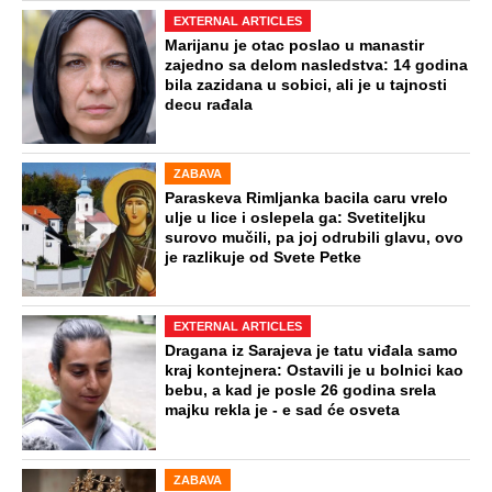
EXTERNAL ARTICLES
Marijanu je otac poslao u manastir
zajedno sa delom nasledstva: 14 godina
bila zazidana u sobici, ali je u tajnosti
decu rađala
ZABAVA
Paraskeva Rimljanka bacila caru vrelo
ulje u lice i oslepela ga: Svetiteljku
surovo mučili, pa joj odrubili glavu, ovo
je razlikuje od Svete Petke
EXTERNAL ARTICLES
Dragana iz Sarajeva je tatu viđala samo
kraj kontejnera: Ostavili je u bolnici kao
bebu, a kad je posle 26 godina srela
majku rekla je - e sad će osveta
ZABAVA