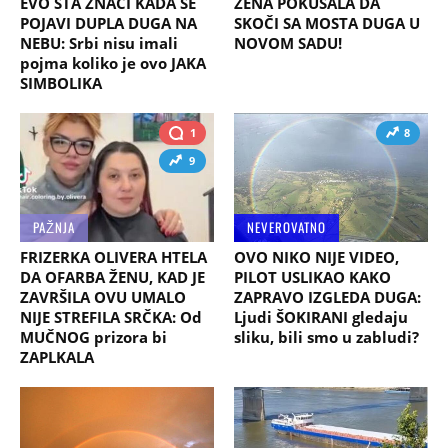
EVO ŠTA ZNAČI KADA SE
ŽENA POKUŠALA DA
POJAVI DUPLA DUGA NA
SKOČI SA MOSTA DUGA U
NEBU: Srbi nisu imali
NOVOM SADU!
pojma koliko je ovo JAKA
SIMBOLIKA
1
8
9
PAŽNJA
NEVEROVATNO
FRIZERKA OLIVERA HTELA
OVO NIKO NIJE VIDEO,
DA OFARBA ŽENU, KAD JE
PILOT USLIKAO KAKO
ZAVRŠILA OVU UMALO
ZAPRAVO IZGLEDA DUGA:
NIJE STREFILA SRČKA: Od
Ljudi ŠOKIRANI gledaju
MUČNOG prizora bi
sliku, bili smo u zabludi?
ZAPLKALA