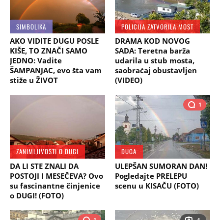
SIMBOLIKA
POLICIJA ZATVORILA MOST
AKO VIDITE DUGU POSLE
DRAMA KOD NOVOG
KIŠE, TO ZNAČI SAMO
SADA: Teretna barža
JEDNO: Vadite
udarila u stub mosta,
ŠAMPANJAC, evo šta vam
saobraćaj obustavljen
stiže u ŽIVOT
(VIDEO)
1
ZANIMLJIVOSTI O DUGI
DUGA
DA LI STE ZNALI DA
ULEPŠAN SUMORAN DAN!
POSTOJI I MESEČEVA? Ovo
Pogledajte PRELEPU
su fascinantne činjenice
scenu u KISAČU (FOTO)
o DUGI! (FOTO)
1
4