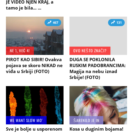
JE VIDEO NJEN KRAJ, a
tamo je bila... ...
467
131
NE 1, VEĆ 4!
OVO NEŠTO ZNAČI?
PIROT KAO SIBIR! Ovakva
DUGA SE POKLONILA
pojava se skoro NIKAD ne
RUSKIM PADOBRANCIMA:
viđa u Srbiji (FOTO)
Magija na nebu iznad
Srbije! (FOTO)
WE WANT SLOW MO'
ŠARENILO JE IN
Sve je bolje u usporenom
Kosa u duginim bojama!