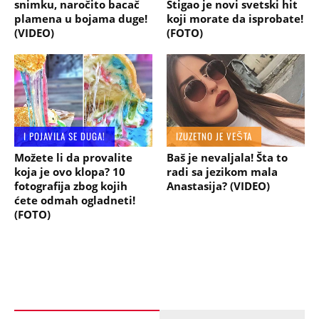
snimku, naročito bacač
Stigao je novi svetski hit
plamena u bojama duge!
koji morate da isprobate!
(VIDEO)
(FOTO)
I POJAVILA SE DUGA!
IZUZETNO JE VEŠTA
Možete li da provalite
Baš je nevaljala! Šta to
koja je ovo klopa? 10
radi sa jezikom mala
fotografija zbog kojih
Anastasija? (VIDEO)
ćete odmah ogladneti!
(FOTO)