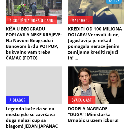
127
4 GODIŠNJA DOBA U DANU
MAJ 1960.
KIŠA U BEOGRADU
KREDITI OD 100 MILIONA
POPLAVILA NEKE KRAJEVE:
DOLARA! Verovali ili ne,
Na Novom Beogradu i
Jugoslavija je nekad
Banovom brdu POTPOP,
pomagala nerazvijenim
bukvalno vam treba
zemljama kreditirajući
ČAMAC (FOTO)
ih! ...
A BLAGO?
SVAKA ČAST
Legenda kaže da se na
DODELA NAGRADE
mestu gde se završava
"DUGA"! Ministarka
duga nalazi ćup sa
Brnabić u užem izboru!
blagom! JEDAN JAPANAC