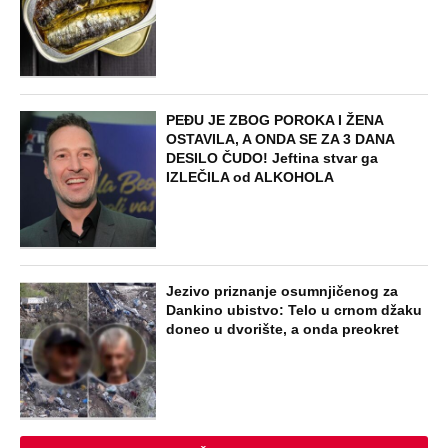
PEĐU JE ZBOG POROKA I ŽENA
OSTAVILA, A ONDA SE ZA 3 DANA
DESILO ČUDO! Jeftina stvar ga
IZLEČILA od ALKOHOLA
Jezivo priznanje osumnjičenog za
Dankino ubistvo: Telo u crnom džaku
doneo u dvorište, a onda preokret