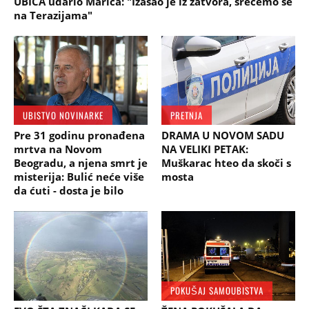
UBICA udario Marića: "Izašao je iz zatvora, srećemo se
na Terazijama"
UBISTVO NOVINARKE
PRETNJA
Pre 31 godinu pronađena
DRAMA U NOVOM SADU
mrtva na Novom
NA VELIKI PETAK:
Beogradu, a njena smrt je
Muškarac hteo da skoči s
misterija: Bulić neće više
mosta
da ćuti - dosta je bilo
POKUŠAJ SAMOUBISTVA