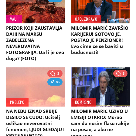
VAU!
ĆAO, ZDRAVO
PRIZOR KOJI ZAUSTAVLJA
MILOMIR MARIĆ ZAVRŠIO
DAH! NA MARSU
KARIJERU! GOTOVO JE,
ZABELEŽENA
POSTAO JE PENZIONER!
NEVEROVATNA
Evo čime će se baviti u
FOTOGRAFIJA: Da li je ovo
budućnosti!
duga? (FOTO)
3
3
86
PRELEPO
KOMIČNO
NA NEBU IZNAD SRBIJE
MILOMIR MARIĆ UŽIVO U
DESILO SE ČUDO: Učitelj
EMISIJI OTKRIO: Morao
uslikao neverovatni
sam da nosim flašu rakije
fenomen, LJUDI GLEDAJU I
na posao, a ako ne
KRSTE SE (FOTO)
ponesem...