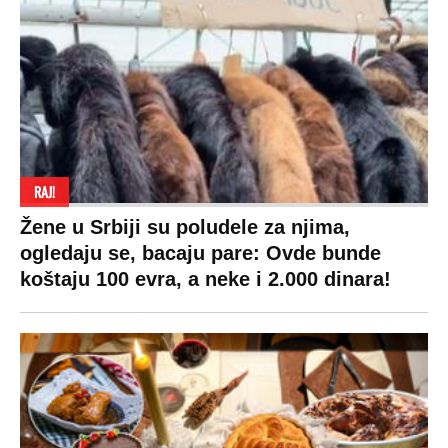
RAJ!
Žene u Srbiji su poludele za njima,
ogledaju se, bacaju pare: Ovde bunde
koštaju 100 evra, a neke i 2.000 dinara!