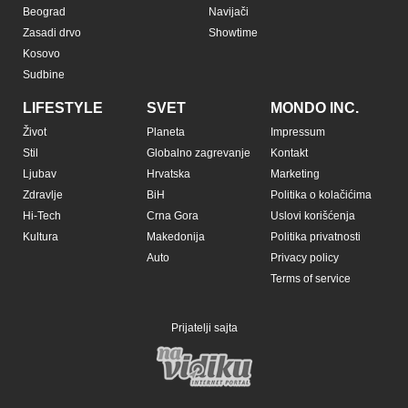
Beograd
Navijači
Zasadi drvo
Showtime
Kosovo
Sudbine
LIFESTYLE
SVET
MONDO INC.
Život
Planeta
Impressum
Stil
Globalno zagrevanje
Kontakt
Ljubav
Hrvatska
Marketing
Zdravlje
BiH
Politika o kolačićima
Hi-Tech
Crna Gora
Uslovi korišćenja
Kultura
Makedonija
Politika privatnosti
Auto
Privacy policy
Terms of service
Prijatelji sajta