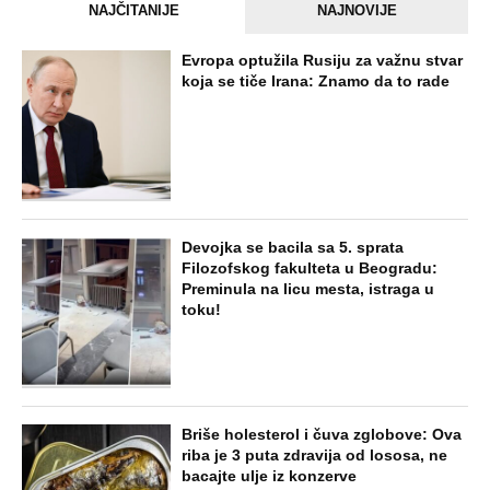
NAJČITANIJE
NAJNOVIJE
Evropa optužila Rusiju za važnu stvar
koja se tiče Irana: Znamo da to rade
Devojka se bacila sa 5. sprata
Filozofskog fakulteta u Beogradu:
Preminula na licu mesta, istraga u
toku!
Briše holesterol i čuva zglobove: Ova
riba je 3 puta zdravija od lososa, ne
bacajte ulje iz konzerve