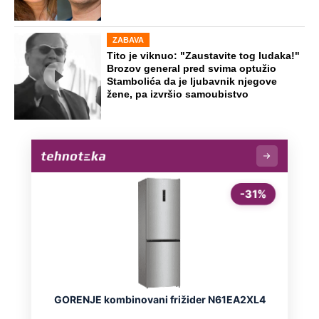
ZABAVA
Tito je viknuo: "Zaustavite tog ludaka!"
Brozov general pred svima optužio
Stambolića da je ljubavnik njegove
žene, pa izvršio samoubistvo