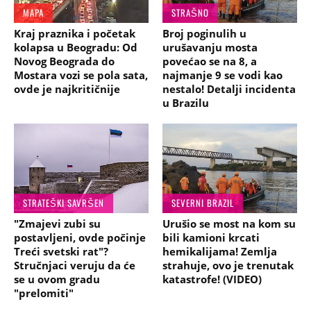
MAPA
STRAŠNO
Kraj praznika i početak
Broj poginulih u
kolapsa u Beogradu: Od
urušavanju mosta
Novog Beograda do
povećao se na 8, a
Mostara vozi se pola sata,
najmanje 9 se vodi kao
ovde je najkritičnije
nestalo! Detalji incidenta
u Brazilu
STRATEŠKI SAVRŠEN
SEVERNI BRAZIL
"Zmajevi zubi su
Urušio se most na kom su
postavljeni, ovde počinje
bili kamioni krcati
Treći svetski rat"?
hemikalijama! Zemlja
Stručnjaci veruju da će
strahuje, ovo je trenutak
se u ovom gradu
katastrofe! (VIDEO)
"prelomiti"