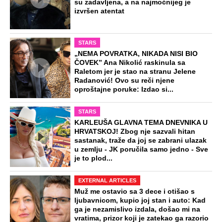
su zadavljena, a na najmoćnijeg je
izvršen atentat
STARS
„NEMA POVRATKA, NIKADA NISI BIO
ČOVEK” Ana Nikolić raskinula sa
Raletom jer je stao na stranu Jelene
Radanović! Ovo su reči njene
oproštajne poruke: Izdao si...
STARS
KARLEUŠA GLAVNA TEMA DNEVNIKA U
HRVATSKOJ! Zbog nje sazvali hitan
sastanak, traže da joj se zabrani ulazak
u zemlju - JK poručila samo jedno - Sve
je to plod...
EXTERNAL ARTICLES
Muž me ostavio sa 3 dece i otišao s
ljubavnicom, kupio joj stan i auto: Kad
ga je nezamislivo izdala, došao mi na
vratima, prizor koji je zatekao ga razorio