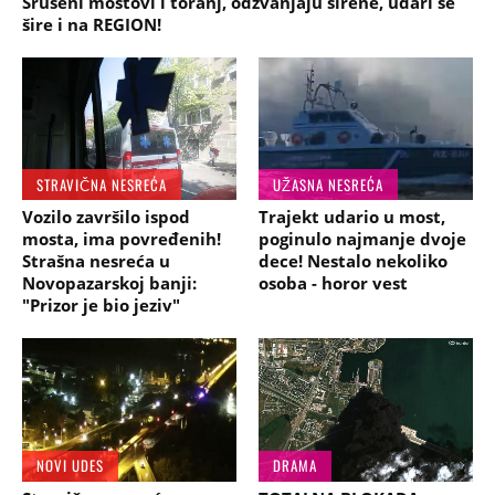
Srušeni mostovi i toranj, odzvanjaju sirene, udari se
šire i na REGION!
STRAVIČNA NESREĆA
UŽASNA NESREĆA
Vozilo završilo ispod
Trajekt udario u most,
mosta, ima povređenih!
poginulo najmanje dvoje
Strašna nesreća u
dece! Nestalo nekoliko
Novopazarskoj banji:
osoba - horor vest
"Prizor je bio jeziv"
NOVI UDES
DRAMA