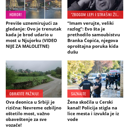
HOROR!
"ZBOGOM LEPI I STRAŠNI ŽIVOTE!"
Previše uznemirujući za
“Imam verujte, veliki
gledanje: Ovo je trenutak
razlog”: Evo šta je
kada je brod udario u
prethodilo samoubistvu
most u Njujorku (VIDEO
Branka Ćopića, njegova
NIJE ZA MALOLETNE)
oproštajna poruka kida
dušu
OBRATITE PAŽNJU!
SAZNAJTE
Ova deonica u Srbiji je
Žena skočila u Cerski
rizična: Nevreme ozbiljno
kanal! Policija stigla na
oštetilo most, važno
lice mesta i izvukla je iz
obaveštenje za sve
vode
vozače!