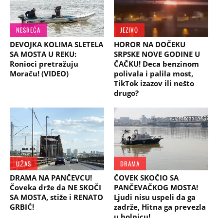
NESREĆA
JEZIVO
DEVOJKA KOLIMA SLETELA
HOROR NA DOČEKU
SA MOSTA U REKU:
SRPSKE NOVE GODINE U
Ronioci pretražuju
ČAČKU! Deca benzinom
Moraču! (VIDEO)
polivala i palila most,
TikTok izazov ili nešto
drugo?
UŽAS
DRAMA
DRAMA NA PANČEVCU!
ČOVEK SKOČIO SA
Čoveka drže da NE SKOČI
PANČEVAČKOG MOSTA!
SA MOSTA, stiže i RENATO
Ljudi nisu uspeli da ga
GRBIĆ!
zadrže, Hitna ga prevezla
u bolnicu!