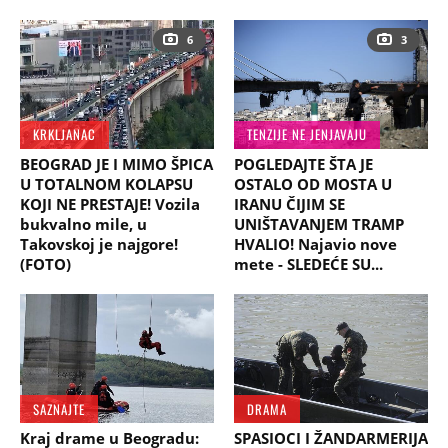
6
3
KRKLJANAC
TENZIJE NE JENJAVAJU
BEOGRAD JE I MIMO ŠPICA
POGLEDAJTE ŠTA JE
U TOTALNOM KOLAPSU
OSTALO OD MOSTA U
KOJI NE PRESTAJE! Vozila
IRANU ČIJIM SE
bukvalno mile, u
UNIŠTAVANJEM TRAMP
Takovskoj je najgore!
HVALIO! Najavio nove
(FOTO)
mete - SLEDEĆE SU...
SAZNAJTE
DRAMA
Kraj drame u Beogradu:
SPASIOCI I ŽANDARMERIJA