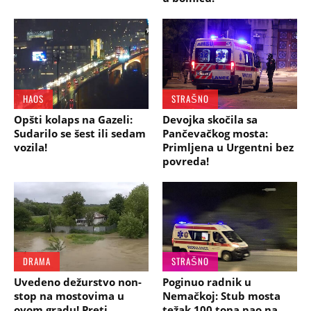
HAOS
STRAŠNO
Opšti kolaps na Gazeli:
Devojka skočila sa
Sudarilo se šest ili sedam
Pančevačkog mosta:
vozila!
Primljena u Urgentni bez
povreda!
DRAMA
STRAŠNO
Uvedeno dežurstvo non-
Poginuo radnik u
stop na mostovima u
Nemačkoj: Stub mosta
ovom gradu! Preti
težak 100 tona pao na