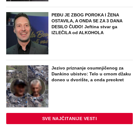
PEĐU JE ZBOG POROKA I ŽENA
OSTAVILA, A ONDA SE ZA 3 DANA
DESILO ČUDO! Jeftina stvar ga
IZLEČILA od ALKOHOLA
Jezivo priznanje osumnjičenog za
Dankino ubistvo: Telo u crnom džaku
doneo u dvorište, a onda preokret
SVE NAJČITANIJE VESTI