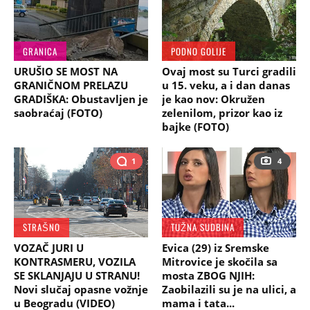
GRANICA
PODNO GOLIJE
URUŠIO SE MOST NA
Ovaj most su Turci gradili
GRANIČNOM PRELAZU
u 15. veku, a i dan danas
GRADIŠKA: Obustavljen je
je kao nov: Okružen
saobraćaj (FOTO)
zelenilom, prizor kao iz
bajke (FOTO)
1
4
STRAŠNO
TUŽNA SUDBINA
VOZAČ JURI U
Evica (29) iz Sremske
KONTRASMERU, VOZILA
Mitrovice je skočila sa
SE SKLANJAJU U STRANU!
mosta ZBOG NJIH:
Novi slučaj opasne vožnje
Zaobilazili su je na ulici, a
u Beogradu (VIDEO)
mama i tata...