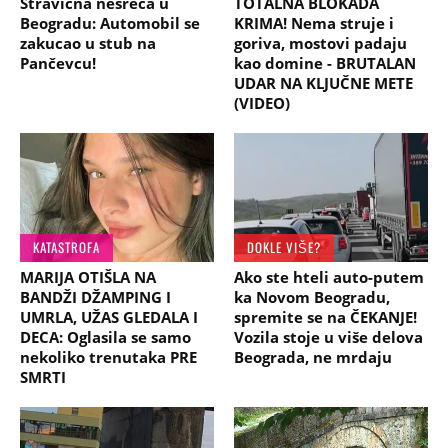
Stravična nesreća u
TOTALNA BLOKADA
Beogradu: Automobil se
KRIMA! Nema struje i
zakucao u stub na
goriva, mostovi padaju
Pančevcu!
kao domine - BRUTALAN
UDAR NA KLJUČNE METE
(VIDEO)
KATASTROFA
DOKLE VIŠE?
MARIJA OTIŠLA NA
Ako ste hteli auto-putem
BANDŽI DŽAMPING I
ka Novom Beogradu,
UMRLA, UŽAS GLEDALA I
spremite se na ČEKANJE!
DECA: Oglasila se samo
Vozila stoje u više delova
nekoliko trenutaka PRE
Beograda, ne mrdaju
SMRTI