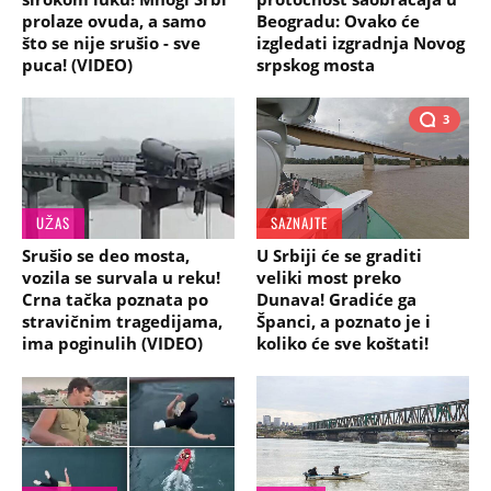
prolaze ovuda, a samo
Beogradu: Ovako će
što se nije srušio - sve
izgledati izgradnja Novog
puca! (VIDEO)
srpskog mosta
3
UŽAS
SAZNAJTE
Srušio se deo mosta,
U Srbiji će se graditi
vozila se survala u reku!
veliki most preko
Crna tačka poznata po
Dunava! Gradiće ga
stravičnim tragedijama,
Španci, a poznato je i
ima poginulih (VIDEO)
koliko će sve koštati!