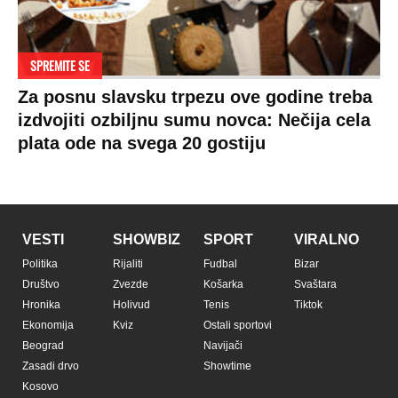
SPREMITE SE
Za posnu slavsku trpezu ove godine treba
izdvojiti ozbiljnu sumu novca: Nečija cela
plata ode na svega 20 gostiju
VESTI
SHOWBIZ
SPORT
VIRALNO
Politika
Rijaliti
Fudbal
Bizar
Društvo
Zvezde
Košarka
Svaštara
Hronika
Holivud
Tenis
Tiktok
Ekonomija
Kviz
Ostali sportovi
Beograd
Navijači
Zasadi drvo
Showtime
Kosovo