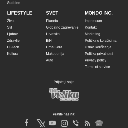
Sudbine
LIFESTYLE
SVET
MONDO INC.
Život
Planeta
Impressum
Stil
Globalno zagrevanje
Kontakt
Ljubav
Hrvatska
Marketing
Zdravlje
BiH
Politika o kolačićima
Hi-Tech
Crna Gora
Uslovi korišćenja
Kultura
Makedonija
Politika privatnosti
Auto
Privacy policy
Terms of service
Prijatelji sajta
Pratite nas na: