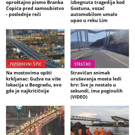
oproštajno pismo Branka
izbegnuta tragedija kod
Ćopića pred samoubistvo
Gostuna, vozač
- poslednje reči
automobilom umalo
upao u reku Lim
POPODNEVNI ŠPIC
STRAŠNO
Na mostovima opšti
Stravičan snimak
krkljanac: Gužva na više
urušavanja mosta ledi
lokacija u Beogradu, evo
krv: Sve je nestalo u
gde je najkritičnije
sekundi, ima poginulih
(VIDEO)