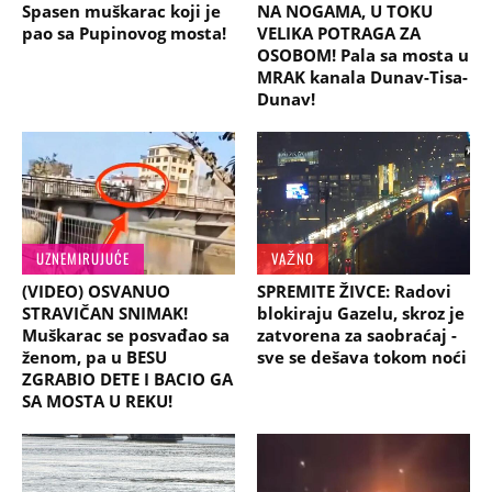
Spasen muškarac koji je
NA NOGAMA, U TOKU
pao sa Pupinovog mosta!
VELIKA POTRAGA ZA
OSOBOM! Pala sa mosta u
MRAK kanala Dunav-Tisa-
Dunav!
UZNEMIRUJUĆE
VAŽNO
(VIDEO) OSVANUO
SPREMITE ŽIVCE: Radovi
STRAVIČAN SNIMAK!
blokiraju Gazelu, skroz je
Muškarac se posvađao sa
zatvorena za saobraćaj -
ženom, pa u BESU
sve se dešava tokom noći
ZGRABIO DETE I BACIO GA
SA MOSTA U REKU!