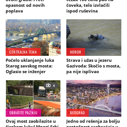
opasnost od novih
čoveka, telo izvlačili
poplava
ispod ruševina
CENTRALNA TEMA
HOROR
Počelo uklanjanje luka
Strava i užas u jezeru
Starog savskog mosta:
Gazivoda: Skočio s mosta,
Oglasio se inženjer
pa nije isplivao
4
OBRATITE PAŽNJU
BEOGRAD
Ovaj most zaobilazite u
Jedno od rešenja za bolju
širokom luku! Mnogi Srbi
protočnost saobraćaja u