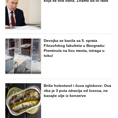
koja se tiče Irana: Znamo da to rade
Devojka se bacila sa 5. sprata
Filozofskog fakulteta u Beogradu:
Preminula na licu mesta, istraga u
toku!
Briše holesterol i čuva zglobove: Ova
riba je 3 puta zdravija od lososa, ne
bacajte ulje iz konzerve