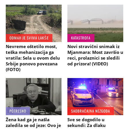
ODMAH JE SVIMA LAKŠE
KATASTROFA
Nevreme oštetilo most,
Novi stravični snimak iz
teška mehanizacija ga
Mjanmara: Most završio u
vratila: Sela u ovom delu
reci, prolaznici se sledili
Srbije ponovo povezana
od prizora! (VIDEO)
(FOTO)
POTRESNO
SAOBRAĆAJNA NEZGODA
Žena kad ga je našla
Sve se dogodilo u
zaledila se od jeze: Ovo je
sekundi: Za dlaku