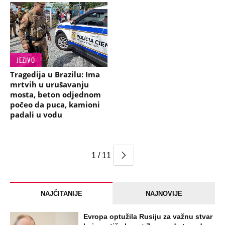
JEZIVO
Tragedija u Brazilu: Ima
mrtvih u urušavanju
mosta, beton odjednom
počeo da puca, kamioni
padali u vodu
1 / 11
NAJČITANIJE
NAJNOVIJE
Evropa optužila Rusiju za važnu stvar