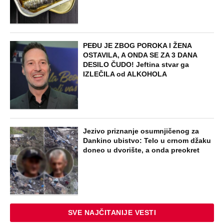
PEĐU JE ZBOG POROKA I ŽENA
OSTAVILA, A ONDA SE ZA 3 DANA
DESILO ČUDO! Jeftina stvar ga
IZLEČILA od ALKOHOLA
Jezivo priznanje osumnjičenog za
Dankino ubistvo: Telo u crnom džaku
doneo u dvorište, a onda preokret
SVE NAJČITANIJE VESTI