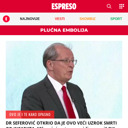
NAJNOVIJE
VESTI
SHOWBIZ
SPORT
PLUĆNA EMBOLIJA
OVO JE I TE KAKO OPASNO
DR SEFEROVIĆ OTKRIO DA JE OVO VEĆI UZROK SMRTI