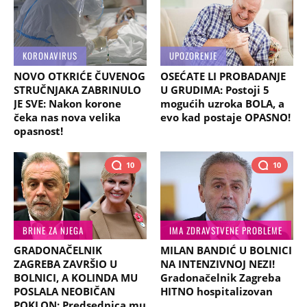
KORONAVIRUS
UPOZORENJE
NOVO OTKRIĆE ČUVENOG
OSEĆATE LI PROBADANJE
STRUČNJAKA ZABRINULO
U GRUDIMA: Postoji 5
JE SVE: Nakon korone
mogućih uzroka BOLA, a
čeka nas nova velika
evo kad postaje OPASNO!
opasnost!
10
10
BRINE ZA NJEGA
IMA ZDRAVSTVENE PROBLEME
GRADONAČELNIK
MILAN BANDIĆ U BOLNICI
ZAGREBA ZAVRŠIO U
NA INTENZIVNOJ NEZI!
BOLNICI, A KOLINDA MU
Gradonačelnik Zagreba
POSLALA NEOBIČAN
HITNO hospitalizovan
POKLON: Predsednica mu