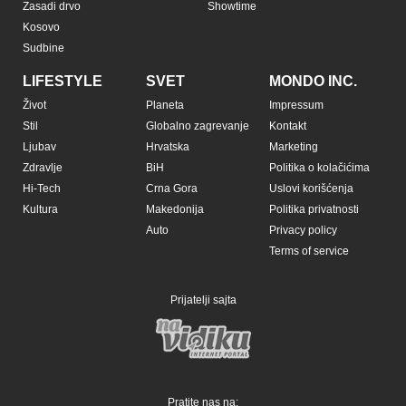
Zasadi drvo
Showtime
Kosovo
Sudbine
LIFESTYLE
SVET
MONDO INC.
Život
Planeta
Impressum
Stil
Globalno zagrevanje
Kontakt
Ljubav
Hrvatska
Marketing
Zdravlje
BiH
Politika o kolačićima
Hi-Tech
Crna Gora
Uslovi korišćenja
Kultura
Makedonija
Politika privatnosti
Auto
Privacy policy
Terms of service
Prijatelji sajta
Pratite nas na: