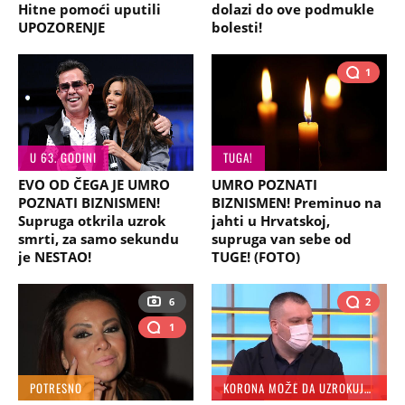
Hitne pomoći uputili
dolazi do ove podmukle
UPOZORENJE
bolesti!
1
U 63. GODINI
TUGA!
EVO OD ČEGA JE UMRO
UMRO POZNATI
POZNATI BIZNISMEN!
BIZNISMEN! Preminuo na
Supruga otkrila uzrok
jahti u Hrvatskoj,
smrti, za samo sekundu
supruga van sebe od
je NESTAO!
TUGE! (FOTO)
6
2
1
POTRESNO
KORONA MOŽE DA UZROKUJE TRAJNE PROBLEME