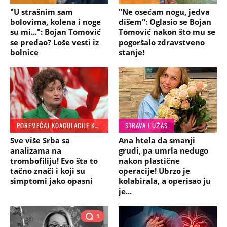
"U strašnim sam
"Ne osećam nogu, jedva
bolovima, kolena i noge
dišem": Oglasio se Bojan
su mi...": Bojan Tomović
Tomović nakon što mu se
se predao? Loše vesti iz
pogoršalo zdravstveno
bolnice
stanje!
POREMEĆAJ KOAGULACIJE KRVI
STRAVA I UŽAS
Sve više Srba sa
Ana htela da smanji
analizama na
grudi, pa umrla nedugo
trombofiliju! Evo šta to
nakon plastične
tačno znači i koji su
operacije! Ubrzo je
simptomi jako opasni
kolabirala, a operisao ju
je...
1