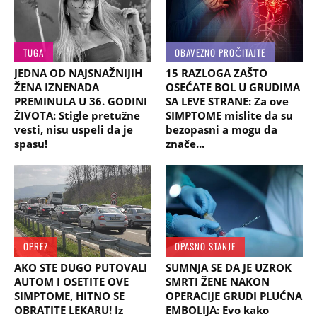
TUGA
OBAVEZNO PROČITAJTE
JEDNA OD NAJSNAŽNIJIH
15 RAZLOGA ZAŠTO
ŽENA IZNENADA
OSEĆATE BOL U GRUDIMA
PREMINULA U 36. GODINI
SA LEVE STRANE: Za ove
ŽIVOTA: Stigle pretužne
SIMPTOME mislite da su
vesti, nisu uspeli da je
bezopasni a mogu da
spasu!
znače...
OPREZ
OPASNO STANJE
AKO STE DUGO PUTOVALI
SUMNJA SE DA JE UZROK
AUTOM I OSETITE OVE
SMRTI ŽENE NAKON
SIMPTOME, HITNO SE
OPERACIJE GRUDI PLUĆNA
OBRATITE LEKARU! Iz
EMBOLIJA: Evo kako