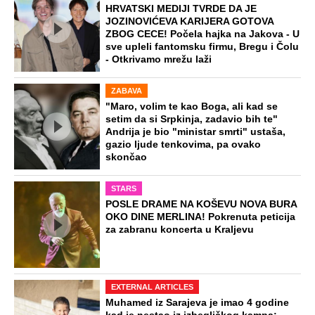
HRVATSKI MEDIJI TVRDE DA JE
JOZINOVIĆEVA KARIJERA GOTOVA
ZBOG CECE! Počela hajka na Jakova - U
sve upleli fantomsku firmu, Bregu i Čolu
- Otkrivamo mrežu laži
ZABAVA
"Maro, volim te kao Boga, ali kad se
setim da si Srpkinja, zadavio bih te"
Andrija je bio "ministar smrti" ustaša,
gazio ljude tenkovima, pa ovako
skončao
STARS
POSLE DRAME NA KOŠEVU NOVA BURA
OKO DINE MERLINA! Pokrenuta peticija
za zabranu koncerta u Kraljevu
EXTERNAL ARTICLES
Muhamed iz Sarajeva je imao 4 godine