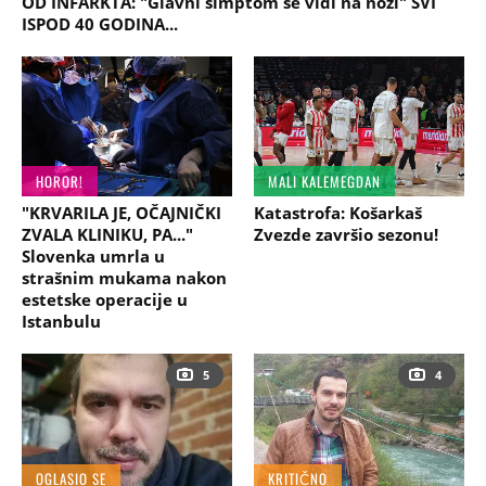
OD INFARKTA: "Glavni simptom se vidi na nozi" SVI
ISPOD 40 GODINA...
HOROR!
MALI KALEMEGDAN
"KRVARILA JE, OČAJNIČKI
Katastrofa: Košarkaš
ZVALA KLINIKU, PA..."
Zvezde završio sezonu!
Slovenka umrla u
strašnim mukama nakon
estetske operacije u
Istanbulu
5
4
OGLASIO SE
KRITIČNO