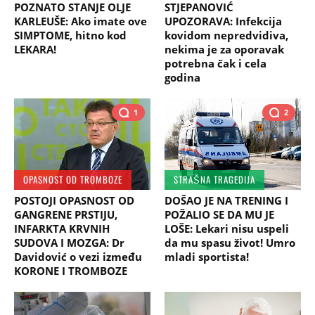
POZNATO STANJE OLJE
STJEPANOVIĆ
KARLEUŠE: Ako imate ove
UPOZORAVA: Infekcija
SIMPTOME, hitno kod
kovidom nepredvidiva,
LEKARA!
nekima je za oporavak
potrebna čak i cela
godina
1
2
OPASNOST OD TROMBOZE
STRAŠNA TRAGEDIJA
POSTOJI OPASNOST OD
DOŠAO JE NA TRENING I
GANGRENE PRSTIJU,
POŽALIO SE DA MU JE
INFARKTA KRVNIH
LOŠE: Lekari nisu uspeli
SUDOVA I MOZGA: Dr
da mu spasu život! Umro
Davidović o vezi između
mladi sportista!
KORONE I TROMBOZE