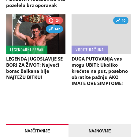
poželela brz oporavak
24
10
142
LEGENDARNI PRVAK
VODITE RAČUNA
LEGENDA JUGOSLAVIJE SE
DUGA PUTOVANJA vas
BORI ZA ŽIVOT: Najveći
mogu UBITI: Ukoliko
borac Balkana bije
krećete na put, posebno
NAJTEŽU BITKU!
obratite pažnju AKO
IMATE OVE SIMPTOME!
NAJČITANIJE
NAJNOVIJE