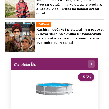
kad je nestao iz izbegličkog kampa:
Prvo su optužili majku da ga je prodala,
a kad su videli prizor na kameri svi su
ćutali
ZABAVA
Kastrirali dečake i pretvarali ih u robove:
Surova sudbina evnuha u Osmanskom
carstvu otkriva mračnu stranu harema,
evo zašto su ih sakatili