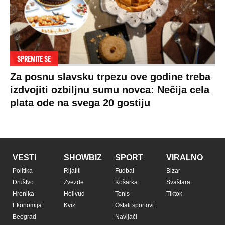
SPREMITE SE
Za posnu slavsku trpezu ove godine treba
izdvojiti ozbiljnu sumu novca: Nečija cela
plata ode na svega 20 gostiju
VESTI
SHOWBIZ
SPORT
VIRALNO
Politika
Rijaliti
Fudbal
Bizar
Društvo
Zvezde
Košarka
Svaštara
Hronika
Holivud
Tenis
Tiktok
Ekonomija
Kviz
Ostali sportovi
Beograd
Navijači