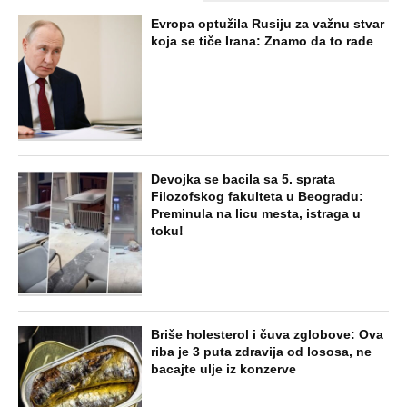
Evropa optužila Rusiju za važnu stvar
koja se tiče Irana: Znamo da to rade
Devojka se bacila sa 5. sprata
Filozofskog fakulteta u Beogradu:
Preminula na licu mesta, istraga u
toku!
Briše holesterol i čuva zglobove: Ova
riba je 3 puta zdravija od lososa, ne
bacajte ulje iz konzerve