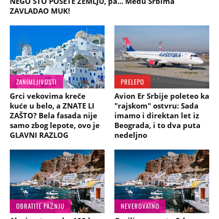
NEGO ŠTO POSETE ZEMLJU, pa... Među Srbima
ZAVLADAO MUK!
ZANIMLJIVOSTI
PRELEPO
Grci vekovima kreče
Avion Er Srbije poleteo ka
kuće u belo, a ZNATE LI
"rajskom" ostvru: Sada
ZAŠTO? Bela fasada nije
imamo i direktan let iz
samo zbog lepote, ovo je
Beograda, i to dva puta
GLAVNI RAZLOG
nedeljno
OBRATITE PAŽNJU
NEVEROVATNO