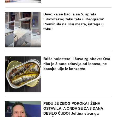
Devojka se bacila sa 5. sprata
Filozofskog fakulteta u Beogradu:
Preminula na licu mesta, istraga u
toku!
Briše holesterol i čuva zglobove: Ova
riba je 3 puta zdravija od lososa, ne
bacajte ulje iz konzerve
PEĐU JE ZBOG POROKA I ŽENA
OSTAVILA, A ONDA SE ZA 3 DANA
DESILO ČUDO! Jeftina stvar ga