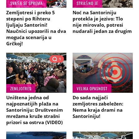
SVAŠA SE SPREMA
STRAŠNO JE
Zemljotresi i preko 5
Noć na Santoriniju
stepeni po Rihteru
protekla je jezivo: Tlo
ljuljaju Santorini!
nije mirovalo, potresi
Naučnici upozorili na dva
nudarali jedan za drugim
moguća scenarija u
Grčkoj!
1
ZEMLJOTRES
VELIKA OPASNOST
Uništena jedna od
Do sada najjači
najpoznatijih plaža na
zemljotres zabeležen:
Santoriniju: Društvenim
Nema kraja drami na
mrežama kruže strašni
Santoriniju!
prizori sa ostrva (VIDEO)