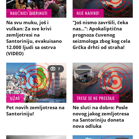
NAUČNICI ZABRINUTI
NIJE NAIVNO!
Na svu muku, još i
"Još nismo završili, čeka
vulkan: Za sve krivi
nas...": Apokaliptična
zemljotresi na
prognoza čuvenog
Santoriniju, evakuisano
seizmologa zbog kog cela
12.000 ljudi sa ostrva
Grčka drhti od straha!
(VIDEO)
7
UŽAS
TRESE SE NE PRESTAJE
Pet novih zemljotresa na
Ne sluti na dobro: Posle
Santoriniju!
novog jakog zemljotresa
na Santoriniju doneta
nova odluka