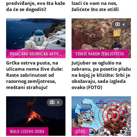
predviđanje, evo šta kaže
Izaći će vam na nos,
da će se dogoditi!
žalićete što ste otišli
4
POJAČANA SEIZMIČKA AKTIVNOST
STANJE NAKON ZEMLJOTRESA
Grčka ostrva pusta, na
Jutjuber se oglušio na
ulicama nema žive duše:
zabranu, pa posetio plažu
Raste zabrinutost od
na kojoj je klizište: Srbi je
razornog zemljotresa,
obožavaju, sada izgleda
meštani strahuju!
ovako (FOTO)
5
MALO LEDENO DOBA
UŽAS