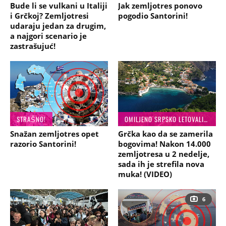
Bude li se vulkani u Italiji
Jak zemljotres ponovo
i Grčkoj? Zemljotresi
pogodio Santorini!
udaraju jedan za drugim,
a najgori scenario je
zastrašujuć!
STRAŠNO!
OMILJENO SRPSKO LETOVALIŠTE POD VODOM
Snažan zemljotres opet
Grčka kao da se zamerila
razorio Santorini!
bogovima! Nakon 14.000
zemljotresa u 2 nedelje,
sada ih je strefila nova
muka! (VIDEO)
6