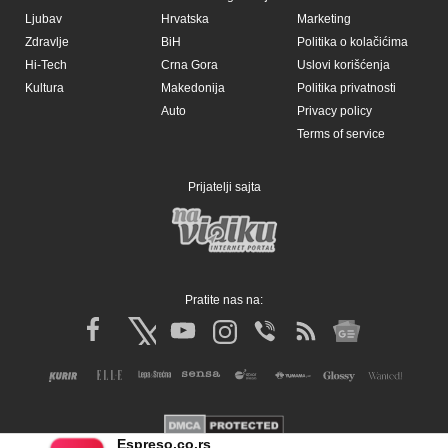
Ljubav
Hrvatska
Marketing
Zdravlje
BiH
Politika o kolačićima
Hi-Tech
Crna Gora
Uslovi korišćenja
Kultura
Makedonija
Politika privatnosti
Auto
Privacy policy
Terms of service
Prijatelji sajta
Pratite nas na:
Espreso.co.rs