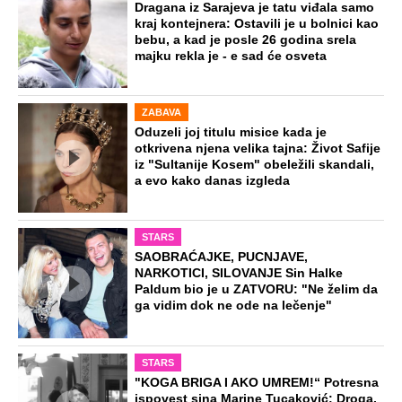
Dragana iz Sarajeva je tatu viđala samo
kraj kontejnera: Ostavili je u bolnici kao
bebu, a kad je posle 26 godina srela
majku rekla je - e sad će osveta
ZABAVA
Oduzeli joj titulu misice kada je
otkrivena njena velika tajna: Život Safije
iz "Sultanije Kosem" obeležili skandali,
a evo kako danas izgleda
STARS
SAOBRAĆAJKE, PUCNJAVE,
NARKOTICI, SILOVANJE Sin Halke
Paldum bio je u ZATVORU: "Ne želim da
ga vidim dok ne ode na lečenje"
STARS
"KOGA BRIGA I AKO UMREM!“ Potresna
ispovest sina Marine Tucaković: Droga,