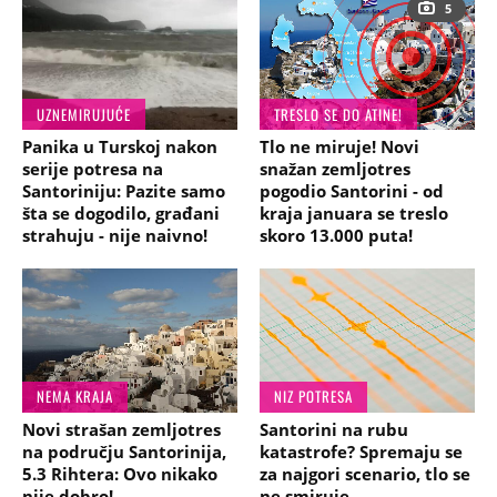
5
UZNEMIRUJUĆE
TRESLO SE DO ATINE!
Panika u Turskoj nakon
Tlo ne miruje! Novi
serije potresa na
snažan zemljotres
Santoriniju: Pazite samo
pogodio Santorini - od
šta se dogodilo, građani
kraja januara se treslo
strahuju - nije naivno!
skoro 13.000 puta!
NEMA KRAJA
NIZ POTRESA
Novi strašan zemljotres
Santorini na rubu
na području Santorinija,
katastrofe? Spremaju se
5.3 Rihtera: Ovo nikako
za najgori scenario, tlo se
nije dobro!
ne smiruje