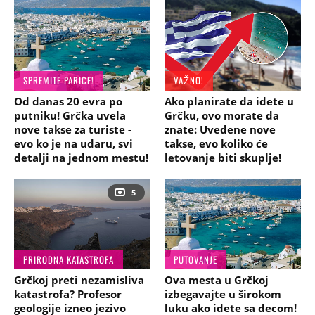
SPREMITE PARICE!
VAŽNO!
Od danas 20 evra po
Ako planirate da idete u
putniku! Grčka uvela
Grčku, ovo morate da
nove takse za turiste -
znate: Uvedene nove
evo ko je na udaru, svi
takse, evo koliko će
detalji na jednom mestu!
letovanje biti skuplje!
5
PRIRODNA KATASTROFA
PUTOVANJE
Grčkoj preti nezamisliva
Ova mesta u Grčkoj
katastrofa? Profesor
izbegavajte u širokom
geologije izneo jezivo
luku ako idete sa decom!