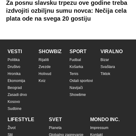
Za posnu slavsku trpezu ove godine treba
izdvojiti ozbiljnu sumu novca: Nečija cela
plata ode na svega 20 gostiju
VESTI
SHOWBIZ
SPORT
VIRALNO
Politika
Rijaliti
Fudbal
Bizar
Društvo
Zvezde
Košarka
Svaštara
Hronika
Holivud
Tenis
Tiktok
Ekonomija
Kviz
Ostali sportovi
Beograd
Navijači
Zasadi drvo
Showtime
Kosovo
Sudbine
LIFESTYLE
SVET
MONDO INC.
Život
Planeta
Impressum
Stil
Globalno zagrevanje
Kontakt