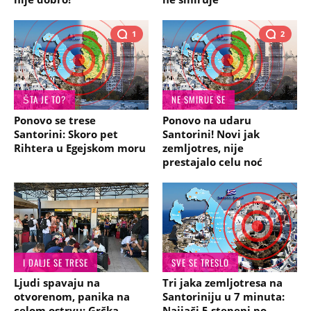
1
2
ŠTA JE TO?
NE SMIRUE SE
Ponovo se trese
Ponovo na udaru
Santorini: Skoro pet
Santorini! Novi jak
Rihtera u Egejskom moru
zemljotres, nije
prestajalo celu noć
I DALJE SE TRESE
SVE SE TRESLO
Ljudi spavaju na
Tri jaka zemljotresa na
otvorenom, panika na
Santoriniju u 7 minuta:
celom ostrvu: Grčka
Najjači 5 stepeni po