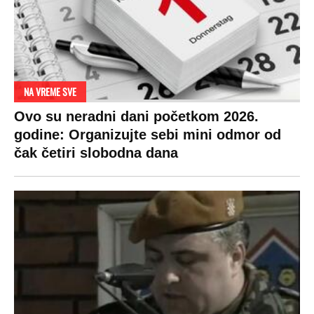
NA VREME SVE
Ovo su neradni dani početkom 2026.
godine: Organizujte sebi mini odmor od
čak četiri slobodna dana