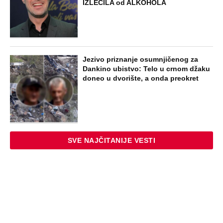
IZLEČILA od ALKOHOLA
Jezivo priznanje osumnjičenog za
Dankino ubistvo: Telo u crnom džaku
doneo u dvorište, a onda preokret
SVE NAJČITANIJE VESTI