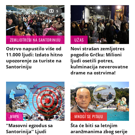
5
ZEMLJOTRESI NA SANTORINIJU
UŽAS
Ostrvo napustilo više od
Novi strašan zemljotres
11.000 ljudi: Izdato hitno
pogodio Grčku: Milioni
upozorenje za turiste na
ljudi osetili potres,
Santoriniju
kulminacija neverovatne
drame na ostrvima!
MAPA
MNOGI SE PITAJU
''Masovni egzodus sa
Šta će biti sa letnjim
Santorinija'' Ljudi
aranžmanima zbog serije