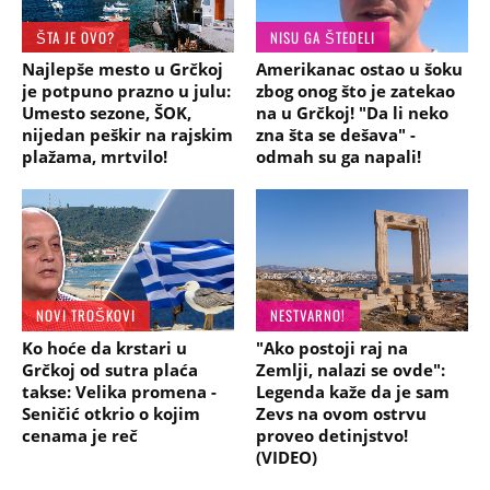
ŠTA JE OVO?
NISU GA ŠTEDELI
Najlepše mesto u Grčkoj
Amerikanac ostao u šoku
je potpuno prazno u julu:
zbog onog što je zatekao
Umesto sezone, ŠOK,
na u Grčkoj! "Da li neko
nijedan peškir na rajskim
zna šta se dešava" -
plažama, mrtvilo!
odmah su ga napali!
NOVI TROŠKOVI
NESTVARNO!
Ko hoće da krstari u
"Ako postoji raj na
Grčkoj od sutra plaća
Zemlji, nalazi se ovde":
takse: Velika promena -
Legenda kaže da je sam
Seničić otkrio o kojim
Zevs na ovom ostrvu
cenama je reč
proveo detinjstvo!
(VIDEO)