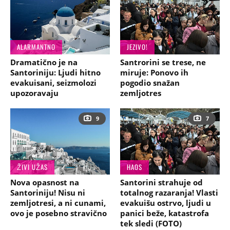
ALARMANTNO
JEZIVO!
Dramatično je na
Santrorini se trese, ne
Santoriniju: Ljudi hitno
miruje: Ponovo ih
evakuisani, seizmolozi
pogodio snažan
upozoravaju
zemljotres
9
7
ŽIVI UŽAS
HAOS
Nova opasnost na
Santorini strahuje od
Santoriniju! Nisu ni
totalnog razaranja! Vlasti
zemljotresi, a ni cunami,
evakuišu ostrvo, ljudi u
ovo je posebno stravično
panici beže, katastrofa
tek sledi (FOTO)