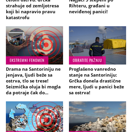
strahuje od zemljotresa
Rihteru, građani u
koji bi napravio pravu
neviđenoj panici!
katastrofu
EKSTREMNI FENOMEN
OBRATITE PAŽNJU
Drama na Santoriniju ne
Proglašeno vanredno
jenjava, ljudi beže sa
stanje na Santoriniju:
ostrva, tlo se trese!
Grčka donela drastične
Seizmička oluja bi mogla
mere, ljudi u panici beže
da potraje čak do...
sa ostrva!