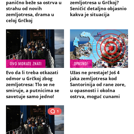
panično beže sa ostrva u
zemljotresa u Grčkoj?
strahu od novih
Seničić detaljno objasnio
zemljotresa, drama u
kakva je situacija
celoj Grčkoj
OVO MORATE ZNATI
OPASNO!
Evo da li treba otkazati
Užas ne prestaje! Još 4
odmor u Grčkoj zbog
jaka zemljotresa kod
zemljotresa: Tlo se ne
Santorinija od rane zore,
smiruje, a putnicima se
u opasnosti i okolna
savetuje samo jedno!
ostrva, moguć cunami
1