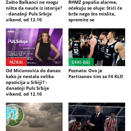
Zašto Balkanci ne mogu
RHMZ popalio alarme,
ništa da nauče iz istorije?
očekuju se oluje: Stići će
- današnji Puls Srbije
brže nego što mislite,
vikend, od 12.10
spremite se
PAŽNJA!
CRNO-BELI
Od Mićunovića do danas:
Poznato: Ovo je
kako je nestala velika
Partizanov tim za F4 KLS!
opozicija u Srbiji? -
današnji Puls Srbije
vikend, od 12.10