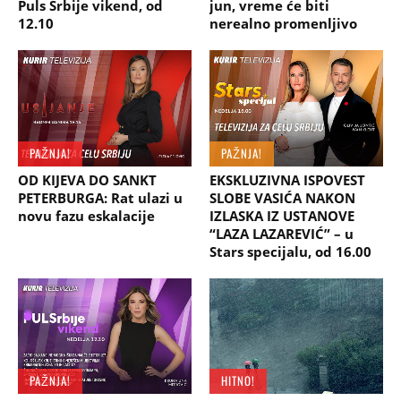
Puls Srbije vikend, od
jun, vreme će biti
12.10
nerealno promenljivo
PAŽNJA!
PAŽNJA!
OD KIJEVA DO SANKT
EKSKLUZIVNA ISPOVEST
PETERBURGA: Rat ulazi u
SLOBE VASIĆA NAKON
novu fazu eskalacije
IZLASKA IZ USTANOVE
“LAZA LAZAREVIĆ” – u
Stars specijalu, od 16.00
PAŽNJA!
HITNO!