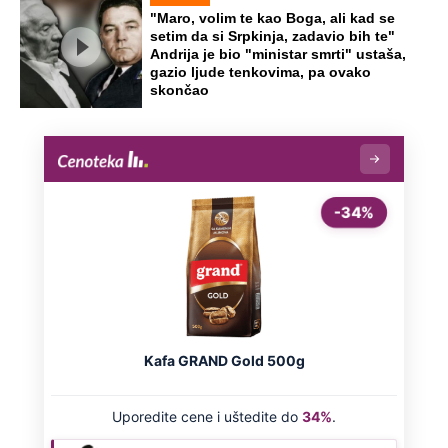
"Maro, volim te kao Boga, ali kad se
setim da si Srpkinja, zadavio bih te"
Andrija je bio "ministar smrti" ustaša,
gazio ljude tenkovima, pa ovako
skončao