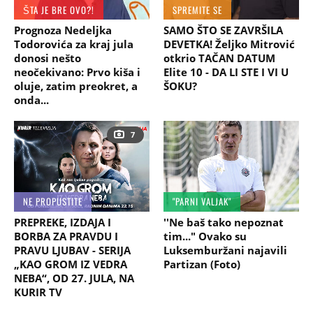
ŠTA JE BRE OVO?!
SPREMITE SE
Prognoza Nedeljka
SAMO ŠTO SE ZAVRŠILA
Todorovića za kraj jula
DEVETKA! Željko Mitrović
donosi nešto
otkrio TAČAN DATUM
neočekivano: Prvo kiša i
Elite 10 - DA LI STE I VI U
oluje, zatim preokret, a
ŠOKU?
onda...
7
NE PROPUSTITE
"PARNI VALJAK"
PREPREKE, IZDAJA I
''Ne baš tako nepoznat
BORBA ZA PRAVDU I
tim..." Ovako su
PRAVU LJUBAV - SERIJA
Luksemburžani najavili
„KAO GROM IZ VEDRA
Partizan (Foto)
NEBA“, OD 27. JULA, NA
KURIR TV