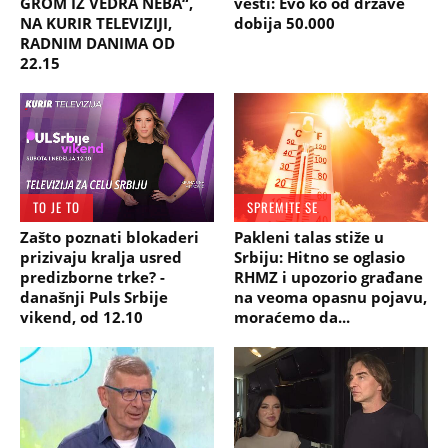
GROM IZ VEDRA NEBA“,
vesti: Evo ko od države
NA KURIR TELEVIZIJI,
dobija 50.000
RADNIM DANIMA OD
22.15
TO JE TO
SPREMITE SE
Zašto poznati blokaderi
Pakleni talas stiže u
prizivaju kralja usred
Srbiju: Hitno se oglasio
predizborne trke? -
RHMZ i upozorio građane
današnji Puls Srbije
na veoma opasnu pojavu,
vikend, od 12.10
moraćemo da...