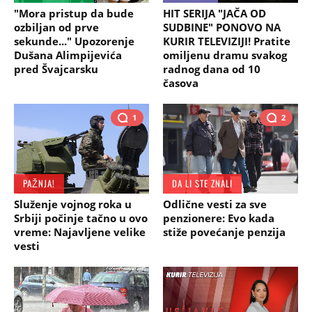
"Mora pristup da bude
HIT SERIJA "JAČA OD
ozbiljan od prve
SUDBINE" PONOVO NA
sekunde..." Upozorenje
KURIR TELEVIZIJI! Pratite
Dušana Alimpijevića
omiljenu dramu svakog
pred Švajcarsku
radnog dana od 10
časova
1
2
PAŽNJA!
DA LI STE ZNALI
Služenje vojnog roka u
Odlične vesti za sve
Srbiji počinje tačno u ovo
penzionere: Evo kada
vreme: Najavljene velike
stiže povećanje penzija
vesti