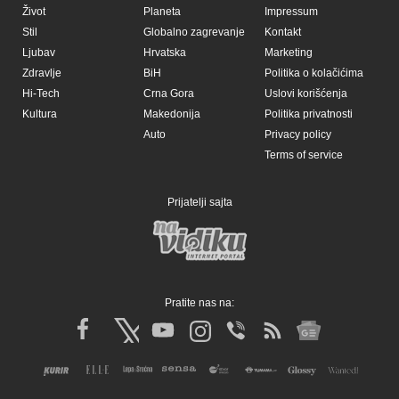
Život
Planeta
Impressum
Stil
Globalno zagrevanje
Kontakt
Ljubav
Hrvatska
Marketing
Zdravlje
BiH
Politika o kolačićima
Hi-Tech
Crna Gora
Uslovi korišćenja
Kultura
Makedonija
Politika privatnosti
Auto
Privacy policy
Terms of service
Prijatelji sajta
Pratite nas na: