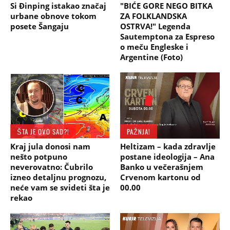
​Si Đinping istakao značaj
"BIĆE GORE NEGO BITKA
urbane obnove tokom
ZA FOLKLANDSKA
posete Šangaju
OSTRVA!" Legenda
Sautemptona za Espreso
o meču Engleske i
Argentine (Foto)
ŠTA JE OVO SAD?!
PAŽNJA!
Kraj jula donosi nam
Heltizam – kada zdravlje
nešto potpuno
postane ideologija – Ana
neverovatno: Čubrilo
Banko u večerašnjem
izneo detaljnu prognozu,
Crvenom kartonu od
neće vam se svideti šta je
00.00
rekao