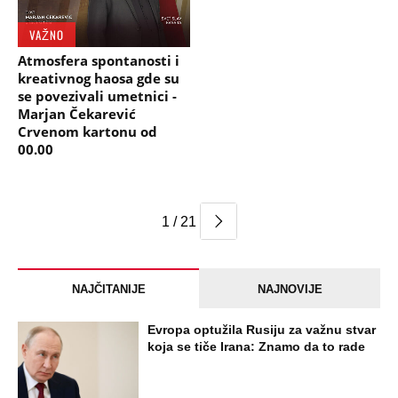
VAŽNO
Atmosfera spontanosti i
kreativnog haosa gde su
se povezivali umetnici -
Marjan Čekarević
Crvenom kartonu od
00.00
1 / 21
NAJČITANIJE
NAJNOVIJE
Evropa optužila Rusiju za važnu stvar
koja se tiče Irana: Znamo da to rade