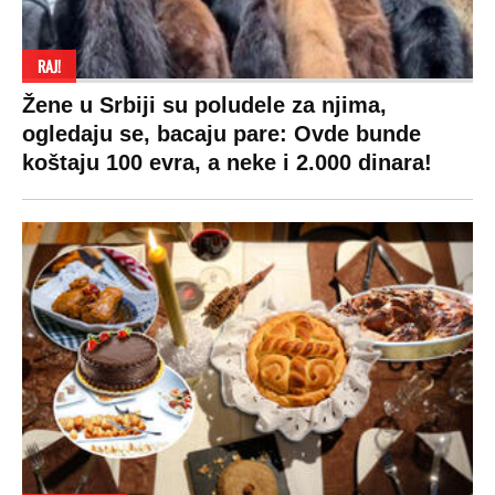
RAJ!
Žene u Srbiji su poludele za njima,
ogledaju se, bacaju pare: Ovde bunde
koštaju 100 evra, a neke i 2.000 dinara!