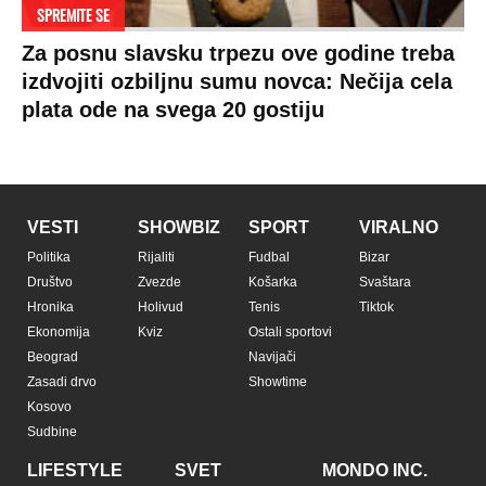
SPREMITE SE
Za posnu slavsku trpezu ove godine treba
izdvojiti ozbiljnu sumu novca: Nečija cela
plata ode na svega 20 gostiju
VESTI
SHOWBIZ
SPORT
VIRALNO
Politika
Rijaliti
Fudbal
Bizar
Društvo
Zvezde
Košarka
Svaštara
Hronika
Holivud
Tenis
Tiktok
Ekonomija
Kviz
Ostali sportovi
Beograd
Navijači
Zasadi drvo
Showtime
Kosovo
Sudbine
LIFESTYLE
SVET
MONDO INC.