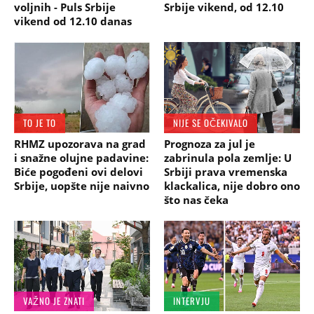
voljnih - Puls Srbije
Srbije vikend, od 12.10
vikend od 12.10 danas
TO JE TO
NIJE SE OČEKIVALO
RHMZ upozorava na grad
Prognoza za jul je
i snažne olujne padavine:
zabrinula pola zemlje: U
Biće pogođeni ovi delovi
Srbiji prava vremenska
Srbije, uopšte nije naivno
klackalica, nije dobro ono
što nas čeka
VAŽNO JE ZNATI
INTERVJU