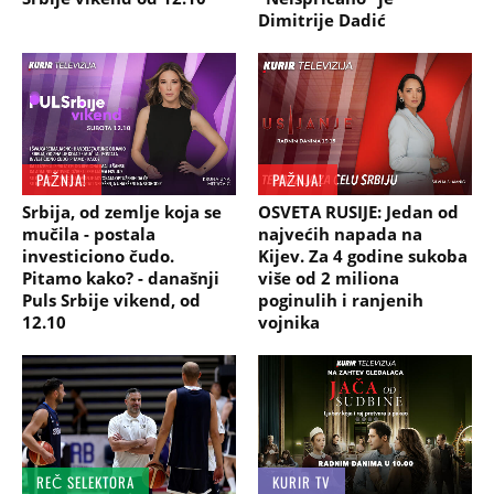
Dimitrije Dadić
PAŽNJA!
PAŽNJA!
Srbija, od zemlje koja se
OSVETA RUSIJE: Jedan od
mučila - postala
najvećih napada na
investiciono čudo.
Kijev. Za 4 godine sukoba
Pitamo kako? - današnji
više od 2 miliona
Puls Srbije vikend, od
poginulih i ranjenih
12.10
vojnika
REČ SELEKTORA
KURIR TV