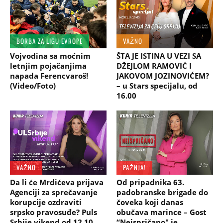
BORBA ZA LIGU EVROPE
VAŽNO
Vojvodina sa moćnim
ŠTA JE ISTINA U VEZI SA
letnjim pojačanjima
DŽEJLOM RAMOVIĆ I
napada Ferencvaroš!
JAKOVOM JOZINOVIĆEM?
(Video/Foto)
– u Stars specijalu, od
16.00
VAŽNO
PAŽNJA!
Da li će Mrdićeva prijava
Od pripadnika 63.
Agenciji za sprečavanje
padobranske brigade do
korupcije ozdraviti
čoveka koji danas
srpsko pravosuđe? Puls
obučava marince – Gost
Srbije vikend od 12.10
“Neispričano" je