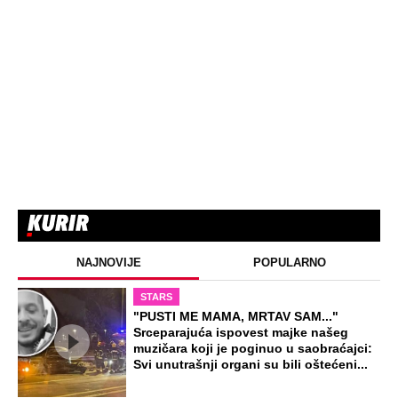
NAJNOVIJE
POPULARNO
STARS
"PUSTI ME MAMA, MRTAV SAM..."
Srceparajuća ispovest majke našeg
muzičara koji je poginuo u saobraćajci:
Svi unutrašnji organi su bili oštećeni...