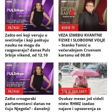
PAŽNJA!
KURIR TV
Zašto oni koji veruju u
VEZA IZMEĐU KVANTNE
svetitelje i koji poštuju
FIZIKE I SLOBODNE VOLJE
nauku ne mogu da
– Stanko Tomić u
razgovaraju? danas Puls
večerašnjem Crvenom
Srbije vikend, od 12.10
kartonu od 00.00
PAŽNJA!
ŠTA JE OVO SAD?!
Zašto crnogorski
Ovakav mesec još videli
parlamentarci danas ne
niste: RHMZ izadao
čuju Njegoša? - današnji
najave i upozorenja za