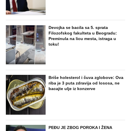
Devojka se bacila sa 5. sprata
Filozofskog fakulteta u Beogradu:
Preminula na licu mesta, istraga u
toku!
Briše holesterol i čuva zglobove: Ova
riba je 3 puta zdravija od lososa, ne
bacajte ulje iz konzerve
PEĐU JE ZBOG POROKA I ŽENA