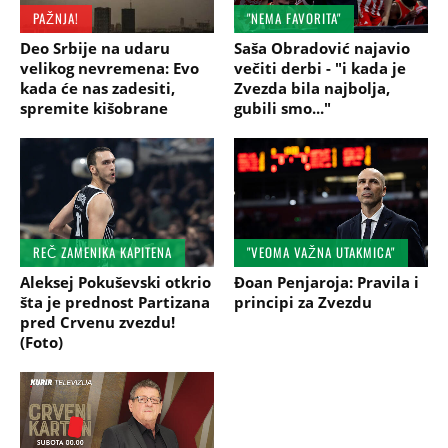
PAŽNJA!
"NEMA FAVORITA"
Deo Srbije na udaru
Saša Obradović najavio
velikog nevremena: Evo
večiti derbi - "i kada je
kada će nas zadesiti,
Zvezda bila najbolja,
spremite kišobrane
gubili smo..."
REČ ZAMENIKA KAPITENA
"VEOMA VAŽNA UTAKMICA"
Aleksej Pokuševski otkrio
Đoan Penjaroja: Pravila i
šta je prednost Partizana
principi za Zvezdu
pred Crvenu zvezdu!
(Foto)