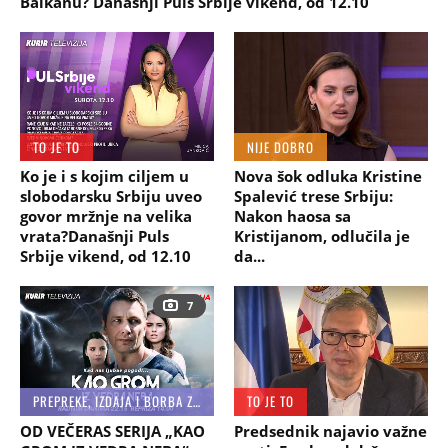
Balkanu? Današnji Puls Srbije vikend, od 12.10
TO JE TO
NIJE DOBRO
Ko je i s kojim ciljem u
Nova šok odluka Kristine
slobodarsku Srbiju uveo
Spalević trese Srbiju:
govor mržnje na velika
Nakon haosa sa
vrata?Današnji Puls
Kristijanom, odlučila je
Srbije vikend, od 12.10
da...
7
PREPREKE, IZDAJA I BORBA ZA PRAVDU I PRAVU LJUBAV
TO JE TO
OD VEČERAS SERIJA „KAO
Predsednik najavio važne