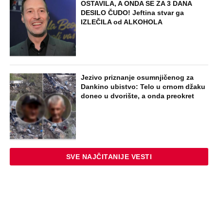
OSTAVILA, A ONDA SE ZA 3 DANA
DESILO ČUDO! Jeftina stvar ga
IZLEČILA od ALKOHOLA
Jezivo priznanje osumnjičenog za
Dankino ubistvo: Telo u crnom džaku
doneo u dvorište, a onda preokret
SVE NAJČITANIJE VESTI