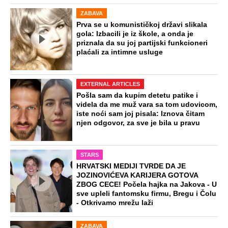
ZABAVA
Prva se u komunističkoj državi slikala
gola: Izbacili je iz škole, a onda je
priznala da su joj partijski funkcioneri
plaćali za intimne usluge
EXTERNAL ARTICLES
Pošla sam da kupim detetu patike i
videla da me muž vara sa tom udovicom,
iste noći sam joj pisala: Iznova čitam
njen odgovor, za sve je bila u pravu
STARS
HRVATSKI MEDIJI TVRDE DA JE
JOZINOVIĆEVA KARIJERA GOTOVA
ZBOG CECE! Počela hajka na Jakova - U
sve upleli fantomsku firmu, Bregu i Čolu
- Otkrivamo mrežu laži
ZABAVA