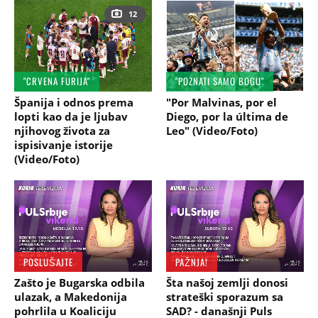
12
"CRVENA FURIJA"
"POZNATI SAMO BOGU"
Španija i odnos prema
"Por Malvinas, por el
lopti kao da je ljubav
Diego, por la última de
njihovog života za
Leo" (Video/Foto)
ispisivanje istorije
(Video/Foto)
POSLUŠAJTE
PAŽNJA!
Zašto je Bugarska odbila
Šta našoj zemlji donosi
ulazak, a Makedonija
strateški sporazum sa
pohrlila u Koaliciju
SAD? - današnji Puls