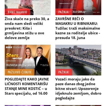
RHMZ NAJAVIO
PAŽNJA!
Živa skače na preko 30, a
ZAVRŠNE REČI O
onda nam sledi veliki
MASAKRU U RIBNIKARU:
preokret: Kiša i
Tužilac traži maksimalne
grmljavina stižu u ove
kazne za roditelje ubice -
delove zemlje
presuda 18. juna
PAŽLJIVO ČITAJTE
PAŽNJA!
POGLEDAJTE KAKO JAVNE
Vozači moraju jako da
LIČNOSTI KOMENTARIŠU
paze danas zbog jedne
STANJE MINE KOSTIĆ – u
bitne stvari: Upozorenje
Stars specijalu, od 16.00
idjeknulo zemljom, dobro
pogledajte