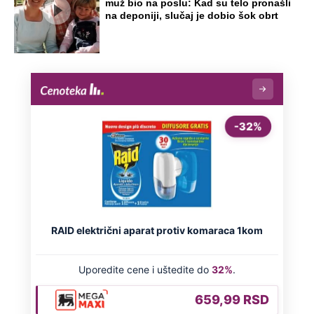
muž bio na poslu: Kad su telo pronašli
na deponiji, slučaj je dobio šok obrt