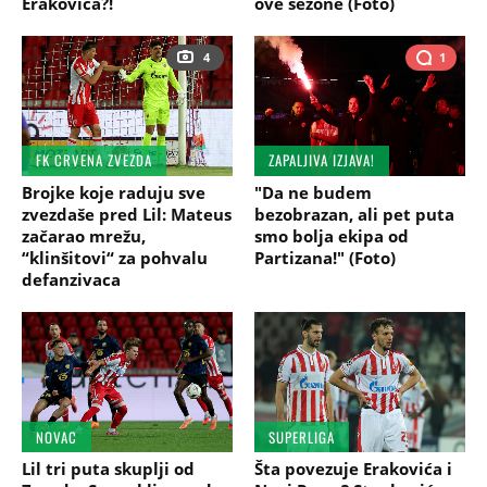
Erakovića?!
ove sezone (Foto)
4
1
FK CRVENA ZVEZDA
ZAPALJIVA IZJAVA!
Brojke koje raduju sve
"Da ne budem
zvezdaše pred Lil: Mateus
bezobrazan, ali pet puta
začarao mrežu,
smo bolja ekipa od
“klinšitovi“ za pohvalu
Partizana!" (Foto)
defanzivaca
NOVAC
SUPERLIGA
Lil tri puta skuplji od
Šta povezuje Erakovića i