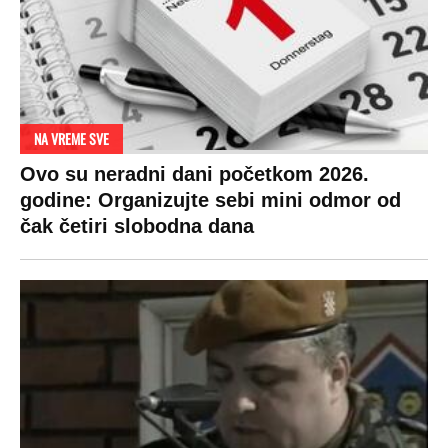
NA VREME SVE
Ovo su neradni dani početkom 2026.
godine: Organizujte sebi mini odmor od
čak četiri slobodna dana