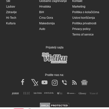
Stil
Globalno zagrevanje
Kontakt
Ljubav
Hrvatska
Marketing
Zdravlje
BiH
Politika o kolačićima
Hi-Tech
Crna Gora
Uslovi korišćenja
Kultura
Makedonija
Politika privatnosti
Auto
Privacy policy
Terms of service
Prijatelji sajta
Pratite nas na: