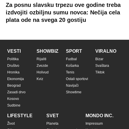
Za posnu slavsku trpezu ove godine treba
izdvojiti ozbiljnu sumu novca: Nečija cela
plata ode na svega 20 gostiju
VESTI
SHOWBIZ
SPORT
VIRALNO
Politika
Rijaliti
Fudbal
Bizar
Društvo
Zvezde
Košarka
Svaštara
Hronika
Holivud
Tenis
Tiktok
Ekonomija
Kviz
Ostali sportovi
Beograd
Navijači
Zasadi drvo
Showtime
Kosovo
Sudbine
LIFESTYLE
SVET
MONDO INC.
Život
Planeta
Impressum