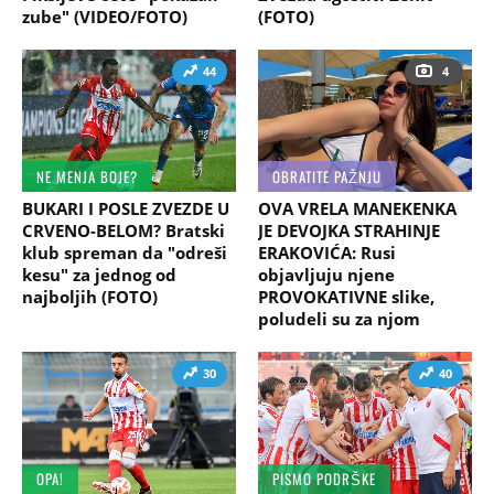
zube" (VIDEO/FOTO)
(FOTO)
44
4
NE MENJA BOJE?
OBRATITE PAŽNJU
BUKARI I POSLE ZVEZDE U
OVA VRELA MANEKENKA
CRVENO-BELOM? Bratski
JE DEVOJKA STRAHINJE
klub spreman da "odreši
ERAKOVIĆA: Rusi
kesu" za jednog od
objavljuju njene
najboljih (FOTO)
PROVOKATIVNE slike,
poludeli su za njom
30
40
OPA!
PISMO PODRŠKE