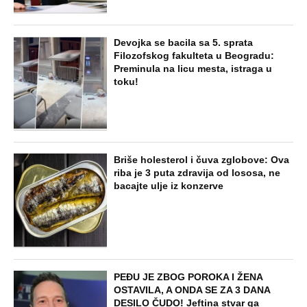
Devojka se bacila sa 5. sprata
Filozofskog fakulteta u Beogradu:
Preminula na licu mesta, istraga u
toku!
Briše holesterol i čuva zglobove: Ova
riba je 3 puta zdravija od lososa, ne
bacajte ulje iz konzerve
PEĐU JE ZBOG POROKA I ŽENA
OSTAVILA, A ONDA SE ZA 3 DANA
DESILO ČUDO! Jeftina stvar ga