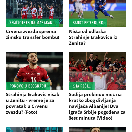
ZEMLJOTRES NA MARAKANI!
SANKT PETERBURG
Crvena zvezda sprema
Ništa od odlaska
zimsku transfer bombu!
Strahinje Erakovića iz
Zenita?
PONOVO U BEOGRADU
ŠTA REĆI...
Strahinja Eraković višak
Sudija prekinuo meč na
u Zenitu - vreme je za
kratko zbog divljanja
povratak u Crvenu
navijača Albanije! Dva
zvezdu? (Foto)
igrača Srbije pogođena za
šest minuta (Video)