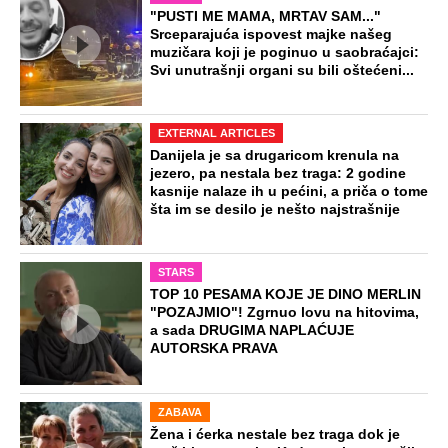
"PUSTI ME MAMA, MRTAV SAM..."
Srceparajuća ispovest majke našeg
muzičara koji je poginuo u saobraćajci:
Svi unutrašnji organi su bili oštećeni...
EXTERNAL ARTICLES
Danijela je sa drugaricom krenula na
jezero, pa nestala bez traga: 2 godine
kasnije nalaze ih u pećini, a priča o tome
šta im se desilo je nešto najstrašnije
STARS
TOP 10 PESAMA KOJE JE DINO MERLIN
"POZAJMIO"! Zgrnuo lovu na hitovima,
a sada DRUGIMA NAPLAĆUJE
AUTORSKA PRAVA
ZABAVA
Žena i ćerka nestale bez traga dok je