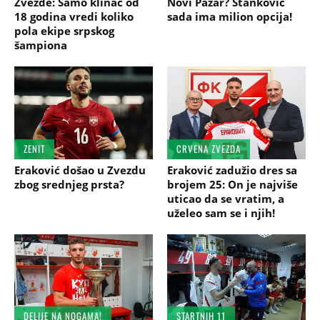
Zvezde: Samo klinac od
Novi Pazar? Stanković
18 godina vredi koliko
sada ima milion opcija!
pola ekipe srpskog
šampiona
ZENIT
CRVENA ZVEZDA
Eraković došao u Zvezdu
Eraković zadužio dres sa
zbog srednjeg prsta?
brojem 25: On je najviše
uticao da se vratim, a
uželeo sam se i njih!
DELIJE NA NOGAMA!
STARTNIH 11