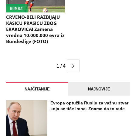
BOMBA!
CRVENO-BELI RAZBIJAJU
KASICU PRASICU ZBOG
ERAKOVIĆA! Zamena
vredna 10.000.000 evra iz
Bundeslige (FOTO)
1 / 4
NAJČITANIJE
NAJNOVIJE
Evropa optužila Rusiju za važnu stvar
koja se tiče Irana: Znamo da to rade