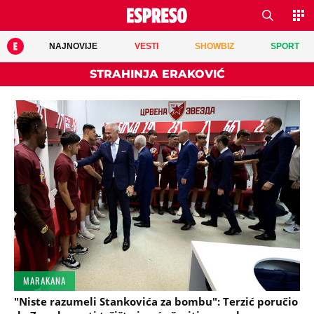
NAJNOVIJE
VESTI
SHOWBIZ
SPORT
STRAHINJA ERAKOVIĆ
MARAKANA
"Niste razumeli Stankovića za bombu": Terzić poručio