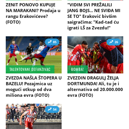
ZENIT PONOVO KUPUJE
"VIDIM SVI PREŽALILI
NA MARAKANI? Prodaja u
JANG BOJS... NE SVIĐA MI
rangu Erakovićeve?
SE TO" Eraković bivšim
(FOTO)
saigračima: "Kad-tad ću
igrati LŠ za Zvezdu!"
85
26
TALENTOVANI DEFANZIVAC
BOMBA!
ZVEZDA NAŠLA ŠTOPERA U
ZVEZDIN DRAGULJ ŽELJA
BAZELU! Pozajmica uz
DORTMUNDA! Ali, tu je i
mogući otkup od dva
alternativa od 20.000.000
miliona evra (FOTO)
evra (FOTO)
54