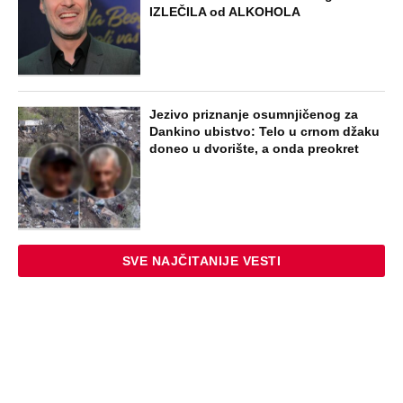
IZLEČILA od ALKOHOLA
Jezivo priznanje osumnjičenog za
Dankino ubistvo: Telo u crnom džaku
doneo u dvorište, a onda preokret
SVE NAJČITANIJE VESTI