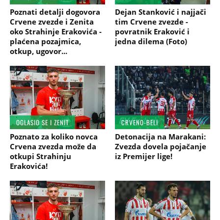
Poznati detalji dogovora
Dejan Stanković i najjači
Crvene zvezde i Zenita
tim Crvene zvezde -
oko Strahinje Erakovića -
povratnik Eraković i
plaćena pozajmica,
jedna dilema (Foto)
otkup, ugovor...
OGLASIO SE I ZENIT
CRVENO-BELI
Poznato za koliko novca
Detonacija na Marakani:
Crvena zvezda može da
Zvezda dovela pojačanje
otkupi Strahinju
iz Premijer lige!
Erakovića!