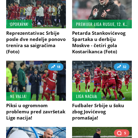
OPORAVAK
PREMIJER LIGA RUSIJE, 12. KOLO
Reprezentativac Srbije
Petarda Stankovićevog
posle dve nedelje ponovo
Spartaka u derbiju
trenira sa saigračima
Moskve - četiri gola
(Foto)
Kostarikanca (Foto)
18
32
NE VALJA!
LIGA NACIJA
Piksi u ogromnom
Fudbaler Srbije u šoku
problemu pred završetak
zbog Jovićevog
Lige nacija!
promašaja!
5