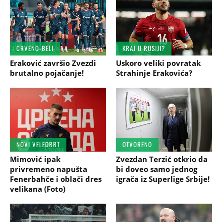
CRVENO-BELI
KRAJ U RUSIJI?
Eraković završio Zvezdi
Uskoro veliki povratak
brutalno pojačanje!
Strahinje Erakovića?
NOVI VELEOBRT
OTVORENO
Mimović ipak
Zvezdan Terzić otkrio da
privremeno napušta
bi doveo samo jednog
Fenerbahče i oblači dres
igrača iz Superlige Srbije!
velikana (Foto)