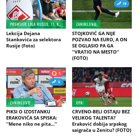
19
PREMIJER LIGA RUSIJE, 11. KOLO
ZANIMLJIVO
Lekcija Dejana
STOJKOVIĆ GA NIJE
Stankovića za selektora
POZVAO NA EURO, A ON
Rusije (Foto)
SE OGLASIO PA GA
''VRATIO NA MESTO''
(FOTO)
1
5
ZANIMLJIVO
OPA!
PIKSI O IZOSTANKU
CRVENO-BELI OSTAJU BEZ
ERAKOVIĆA SA SPISKA:
VELIKOG TALENTA?
''Mene niko ne pita...''
Eraković dobija srpskog
saigrača u Zenitu? (FOTO)