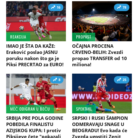
16
78
REAKCIJA
PROPAST
IMAO JE ŠTA DA KAŽE:
OČAJNA PROCENA
Eraković poslao JASNU
CRVENO-BELIH: Zvezdi
poruku nakon što ga je
propao TRANSFER od 10
Piksi PRECRTAO za EURO!
miliona!
8
25
MEČ ODIGRAN U BEČU
SPEKTAKL
SRBIJA PRE POLA GODINE
SRPSKI I RUSKI ŠAMPION
POBEDILA FINALISTU
ODMERAVAJU SNAGE U
AZIJSKOG KUPA: I protiv
BEOGRADU! Evo kada će
Piksijeve čete "pokazali
Zvezda ugostiti Zenit