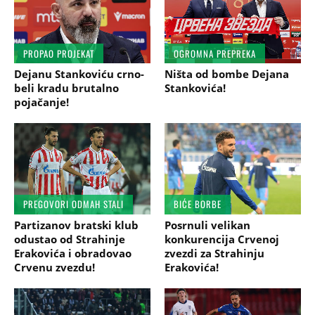
PROPAO PROJEKAT
OGROMNA PREPREKA
Dejanu Stankoviću crno-
Ništa od bombe Dejana
beli kradu brutalno
Stankovića!
pojačanje!
PREGOVORI ODMAH STALI
BIĆE BORBE
Partizanov bratski klub
Posrnuli velikan
odustao od Strahinje
konkurencija Crvenoj
Erakovića i obradovao
zvezdi za Strahinju
Crvenu zvezdu!
Erakovića!