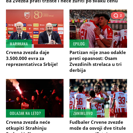
da Zvezda prati tržište i neće žuriti po svaku cenu
2
MARAKANA
EPILOG
Crvena zvezda daje
Partizan nije znao odakle
3.500.000 evra za
preti opasnost: Osam
reprezentativca Srbije!
Zvezdinih strelaca u tri
derbija
ODLAZAK NA LETO?
ZANIMLJIVO
Crvena zvezda neće
Fudbaler Crvene zvezde
otkupiti Strahinju
može da osvoji dve titule