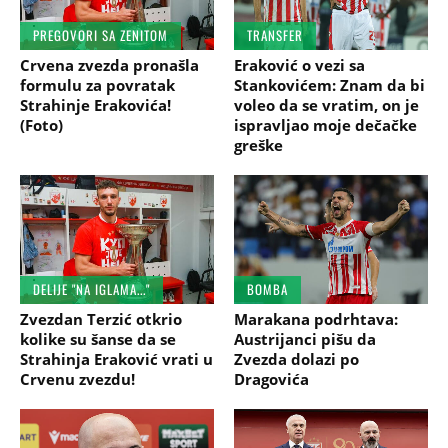
PREGOVORI SA ZENITOM
TRANSFER
Crvena zvezda pronašla
Eraković o vezi sa
formulu za povratak
Stankovićem: Znam da bi
Strahinje Erakovića!
voleo da se vratim, on je
(Foto)
ispravljao moje dečačke
greške
DELIJE "NA IGLAMA..."
BOMBA
Zvezdan Terzić otkrio
Marakana podrhtava:
kolike su šanse da se
Austrijanci pišu da
Strahinja Eraković vrati u
Zvezda dolazi po
Crvenu zvezdu!
Dragovića