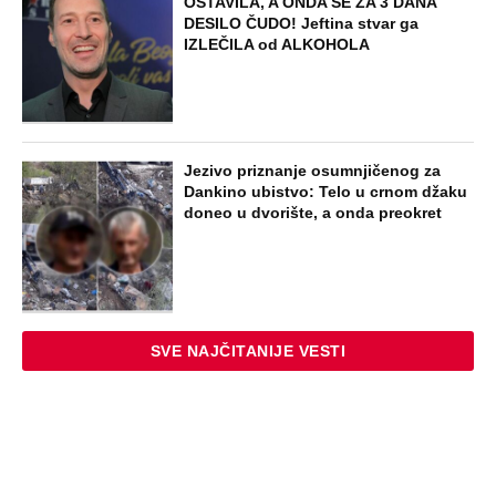
OSTAVILA, A ONDA SE ZA 3 DANA
DESILO ČUDO! Jeftina stvar ga
IZLEČILA od ALKOHOLA
Jezivo priznanje osumnjičenog za
Dankino ubistvo: Telo u crnom džaku
doneo u dvorište, a onda preokret
SVE NAJČITANIJE VESTI