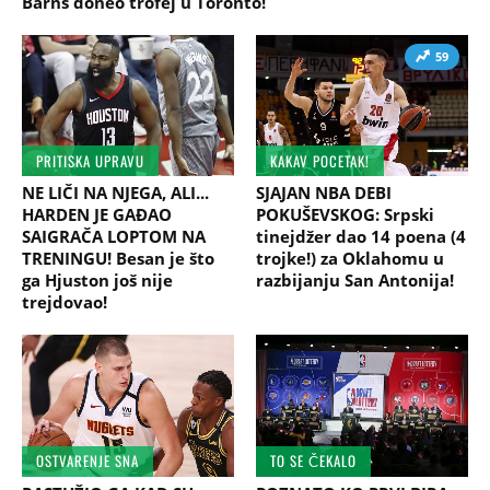
Barns doneo trofej u Toronto!
59
PRITISKA UPRAVU
KAKAV POCETAK!
NE LIČI NA NJEGA, ALI...
SJAJAN NBA DEBI
HARDEN JE GAĐAO
POKUŠEVSKOG: Srpski
SAIGRAČA LOPTOM NA
tinejdžer dao 14 poena (4
TRENINGU! Besan je što
trojke!) za Oklahomu u
ga Hjuston još nije
razbijanju San Antonija!
trejdovao!
OSTVARENJE SNA
TO SE ČEKALO