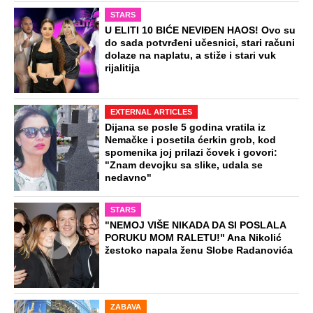
STARS
U ELITI 10 BIĆE NEVIĐEN HAOS! Ovo su
do sada potvrđeni učesnici, stari računi
dolaze na naplatu, a stiže i stari vuk
rijalitija
EXTERNAL ARTICLES
Dijana se posle 5 godina vratila iz
Nemačke i posetila ćerkin grob, kod
spomenika joj prilazi čovek i govori:
"Znam devojku sa slike, udala se
nedavno"
STARS
"NEMOJ VIŠE NIKADA DA SI POSLALA
PORUKU MOM RALETU!" Ana Nikolić
žestoko napala ženu Slobe Radanovića
ZABAVA