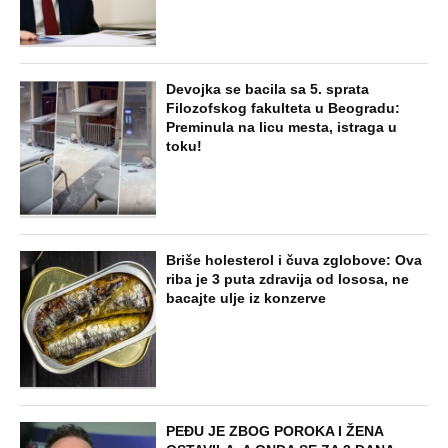
Devojka se bacila sa 5. sprata
Filozofskog fakulteta u Beogradu:
Preminula na licu mesta, istraga u
toku!
Briše holesterol i čuva zglobove: Ova
riba je 3 puta zdravija od lososa, ne
bacajte ulje iz konzerve
PEĐU JE ZBOG POROKA I ŽENA