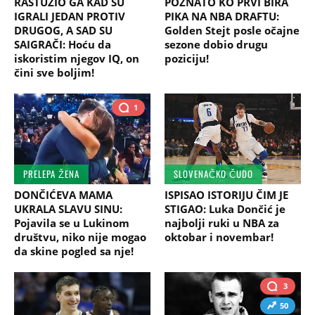
RASTUŽIO GA KAD SU
POZNATO KO PRVI BIRA
IGRALI JEDAN PROTIV
PIKA NA NBA DRAFTU:
DRUGOG, A SAD SU
Golden Stejt posle očajne
SAIGRAČI: Hoću da
sezone dobio drugu
iskoristim njegov IQ, on
poziciju!
čini sve boljim!
1
PRELEPA ŽENA
SLOVENAČKO ČUDO
DONČIĆEVA MAMA
ISPISAO ISTORIJU ČIM JE
UKRALA SLAVU SINU:
STIGAO: Luka Dončić je
Pojavila se u Lukinom
najbolji ruki u NBA za
društvu, niko nije mogao
oktobar i novembar!
da skine pogled sa nje!
3
50