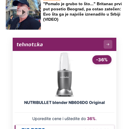
"Pomalo je grubo to što..." Britanac prvi
put posetio Beograd, pa ostao zatečen:
Evo šta ga je najviše iznenadilo u Srbiji
(VIDEO)