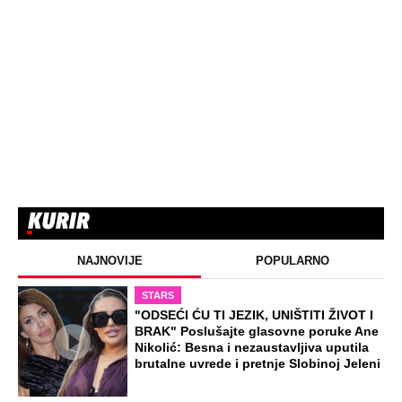
NAJNOVIJE
POPULARNO
STARS
"ODSEĆI ĆU TI JEZIK, UNIŠTITI ŽIVOT I
BRAK" Poslušajte glasovne poruke Ane
Nikolić: Besna i nezaustavljiva uputila
brutalne uvrede i pretnje Slobinoj Jeleni