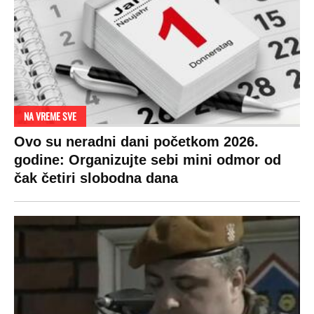
NA VREME SVE
Ovo su neradni dani početkom 2026.
godine: Organizujte sebi mini odmor od
čak četiri slobodna dana