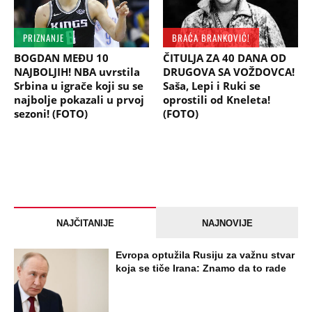
PRIZNANJE
BRAĆA BRANKOVIĆ!
BOGDAN MEĐU 10
ČITULJA ZA 40 DANA OD
NAJBOLJIH! NBA uvrstila
DRUGOVA SA VOŽDOVCA!
Srbina u igrače koji su se
Saša, Lepi i Ruki se
najbolje pokazali u prvoj
oprostili od Kneleta!
sezoni! (FOTO)
(FOTO)
NAJČITANIJE
NAJNOVIJE
Evropa optužila Rusiju za važnu stvar
koja se tiče Irana: Znamo da to rade