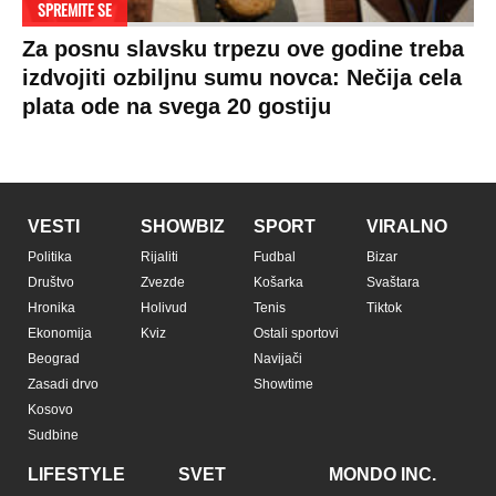
SPREMITE SE
Za posnu slavsku trpezu ove godine treba
izdvojiti ozbiljnu sumu novca: Nečija cela
plata ode na svega 20 gostiju
VESTI
SHOWBIZ
SPORT
VIRALNO
Politika
Rijaliti
Fudbal
Bizar
Društvo
Zvezde
Košarka
Svaštara
Hronika
Holivud
Tenis
Tiktok
Ekonomija
Kviz
Ostali sportovi
Beograd
Navijači
Zasadi drvo
Showtime
Kosovo
Sudbine
LIFESTYLE
SVET
MONDO INC.