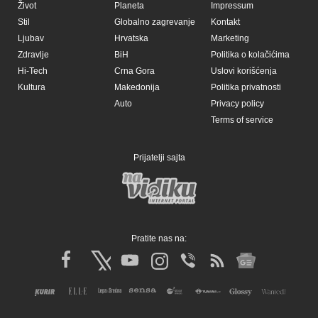
Život
Planeta
Impressum
Stil
Globalno zagrevanje
Kontakt
Ljubav
Hrvatska
Marketing
Zdravlje
BiH
Politika o kolačićima
Hi-Tech
Crna Gora
Uslovi korišćenja
Kultura
Makedonija
Politika privatnosti
Auto
Privacy policy
Terms of service
Prijatelji sajta
Pratite nas na: