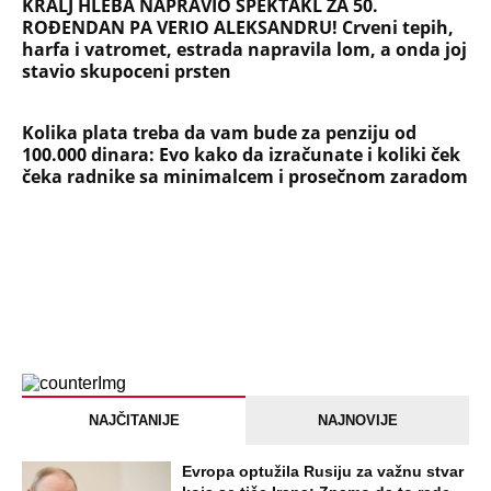
KRALJ HLEBA NAPRAVIO SPEKTAKL ZA 50.
ROĐENDAN PA VERIO ALEKSANDRU! Crveni tepih,
harfa i vatromet, estrada napravila lom, a onda joj
stavio skupoceni prsten
Kolika plata treba da vam bude za penziju od
100.000 dinara: Evo kako da izračunate i koliki ček
čeka radnike sa minimalcem i prosečnom zaradom
NAJČITANIJE
NAJNOVIJE
Evropa optužila Rusiju za važnu stvar