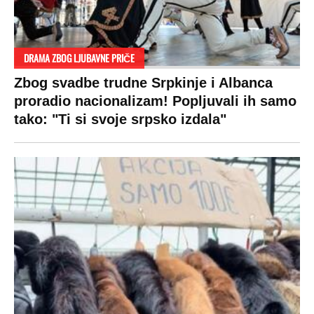
DRAMA ZBOG LJUBAVNE PRIČE
Zbog svadbe trudne Srpkinje i Albanca
proradio nacionalizam! Popljuvali ih samo
tako: "Ti si svoje srpsko izdala"