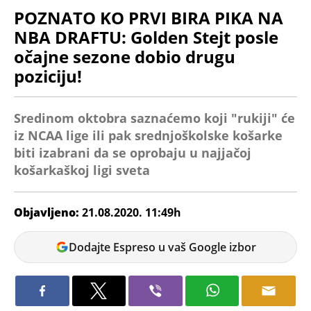
POZNATO KO PRVI BIRA PIKA NA
NBA DRAFTU: Golden Stejt posle
očajne sezone dobio drugu
poziciju!
Sredinom oktobra saznaćemo koji "rukiji" će
iz NCAA lige ili pak srednjoškolske košarke
biti izabrani da se oprobaju u najjačoj
košarkaškoj ligi sveta
Objavljeno:
21.08.2020. 11:49h
Aleksa
Dodajte Espreso u vaš Google izbor
Radosavljević