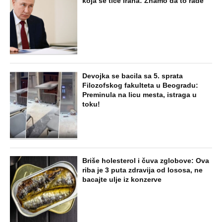
koja se tiče Irana: Znamo da to rade
Devojka se bacila sa 5. sprata
Filozofskog fakulteta u Beogradu:
Preminula na licu mesta, istraga u
toku!
Briše holesterol i čuva zglobove: Ova
riba je 3 puta zdravija od lososa, ne
bacajte ulje iz konzerve