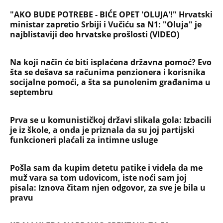
"AKO BUDE POTREBE - BIĆE OPET 'OLUJA'!" Hrvatski
ministar zapretio Srbiji i Vučiću sa N1: "Oluja" je
najblistaviji deo hrvatske prošlosti (VIDEO)
Na koji način će biti isplaćena državna pomoć? Evo
šta se dešava sa računima penzionera i korisnika
socijalne pomoći, a šta sa punolenim građanima u
septembru
Prva se u komunističkoj državi slikala gola: Izbacili
je iz škole, a onda je priznala da su joj partijski
funkcioneri plaćali za intimne usluge
Pošla sam da kupim detetu patike i videla da me
muž vara sa tom udovicom, iste noći sam joj
pisala: Iznova čitam njen odgovor, za sve je bila u
pravu