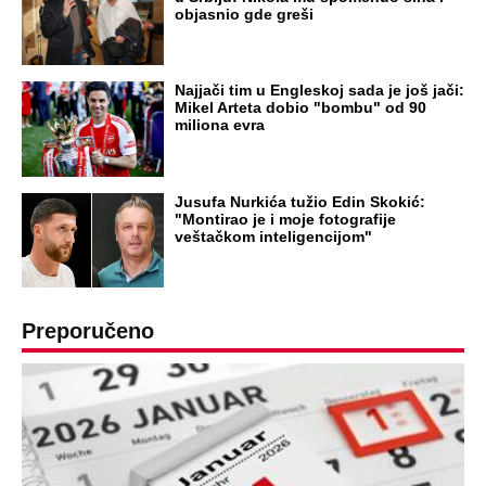
objasnio gde greši
Najjači tim u Engleskoj sada je još jači:
Mikel Arteta dobio "bombu" od 90
miliona evra
Jusufa Nurkića tužio Edin Skokić:
"Montirao je i moje fotografije
veštačkom inteligencijom"
Preporučeno