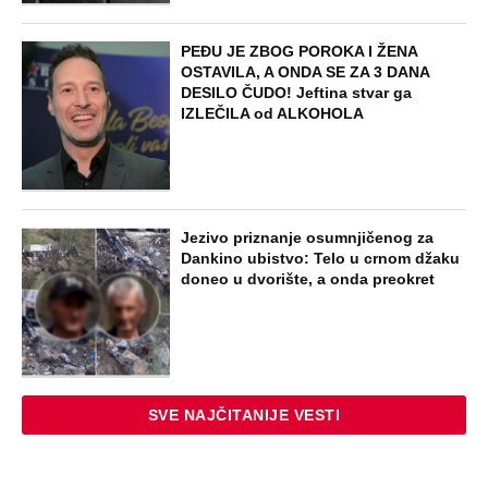
PEĐU JE ZBOG POROKA I ŽENA
OSTAVILA, A ONDA SE ZA 3 DANA
DESILO ČUDO! Jeftina stvar ga
IZLEČILA od ALKOHOLA
Jezivo priznanje osumnjičenog za
Dankino ubistvo: Telo u crnom džaku
doneo u dvorište, a onda preokret
SVE NAJČITANIJE VESTI