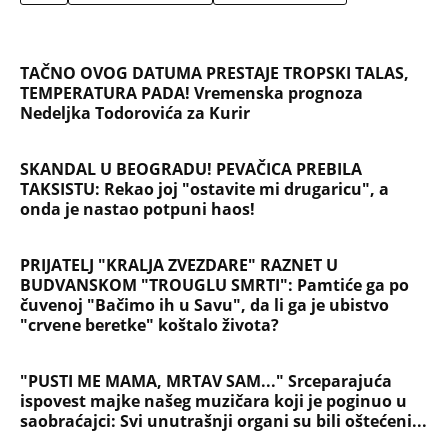
TAČNO OVOG DATUMA PRESTAJE TROPSKI TALAS,
TEMPERATURA PADA! Vremenska prognoza
Nedeljka Todorovića za Kurir
SKANDAL U BEOGRADU! PEVAČICA PREBILA
TAKSISTU: Rekao joj "ostavite mi drugaricu", a
onda je nastao potpuni haos!
PRIJATELJ "KRALJA ZVEZDARE" RAZNET U
BUDVANSKOM "TROUGLU SMRTI": Pamtiće ga po
čuvenoj "Bačimo ih u Savu", da li ga je ubistvo
"crvene beretke" koštalo života?
"PUSTI ME MAMA, MRTAV SAM..." Srceparajuća
ispovest majke našeg muzičara koji je poginuo u
saobraćajci: Svi unutrašnji organi su bili oštećeni...