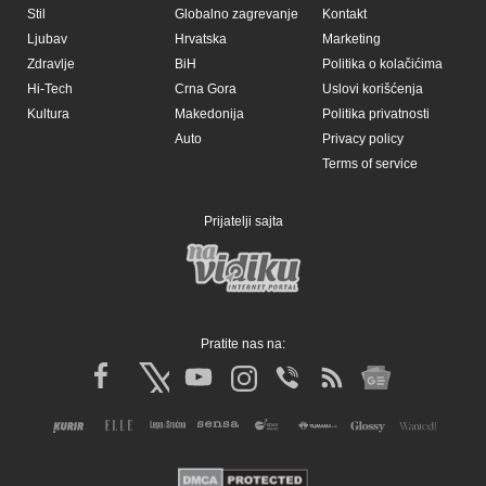
Stil
Globalno zagrevanje
Kontakt
Ljubav
Hrvatska
Marketing
Zdravlje
BiH
Politika o kolačićima
Hi-Tech
Crna Gora
Uslovi korišćenja
Kultura
Makedonija
Politika privatnosti
Auto
Privacy policy
Terms of service
Prijatelji sajta
Pratite nas na: