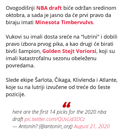
Ovogodišnji
NBA draft
biće održan sredinom
oktobra, a sada je jasno da će prvi pravo da
biraju imati
Minesota Timbervulvs
.
Vukovi su imali dosta sreće na "lutrini" i dobili
pravo izbora prvog pika, a kao drugi će birati
bivši šampion,
Golden Stejt Voriorsi
, koji su
imali katastrofalnu sezonu obeleženu
povredama.
Slede ekipe Šarlota, Čikaga, Klivlenda i Atlante,
koje su na lutriji izvučene od treće do šeste
pozicije.
here are the first 14 picks for the 2020 nba
draft
pic.twitter.com/QUvLid3DCz
— Antonin? (@antonin_org)
August 21, 2020