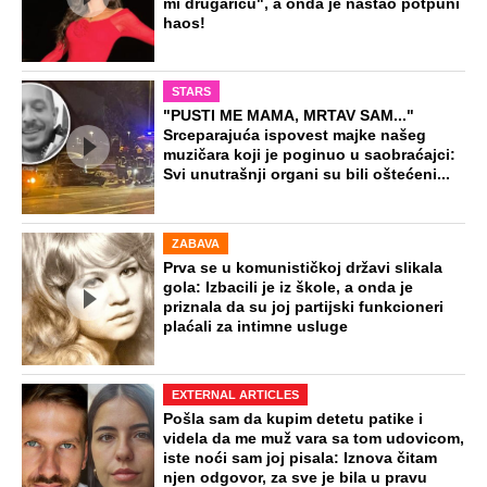
mi drugaricu", a onda je nastao potpuni
haos!
STARS
"PUSTI ME MAMA, MRTAV SAM..."
Srceparajuća ispovest majke našeg
muzičara koji je poginuo u saobraćajci:
Svi unutrašnji organi su bili oštećeni...
ZABAVA
Prva se u komunističkoj državi slikala
gola: Izbacili je iz škole, a onda je
priznala da su joj partijski funkcioneri
plaćali za intimne usluge
EXTERNAL ARTICLES
Pošla sam da kupim detetu patike i
videla da me muž vara sa tom udovicom,
iste noći sam joj pisala: Iznova čitam
njen odgovor, za sve je bila u pravu