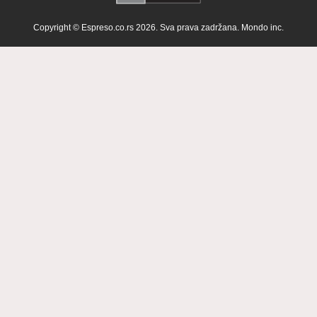
Copyright © Espreso.co.rs 2026. Sva prava zadržana. Mondo inc.