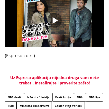
(Espreso.co.rs)
Uz Espreso aplikaciju nijedna druga vam neće
trebati. Instalirajte i proverite zašto!
NBA draft
NBA draft lutrija
Draft lutrija
NBA
NBA liga
Ruki
Minesota Timbervulvs
Golden Stejt Voriors