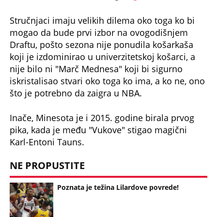
Stručnjaci imaju velikih dilema oko toga ko bi
mogao da bude prvi izbor na ovogodišnjem
Draftu, pošto sezona nije ponudila košarkaša
koji je izdominirao u univerzitetskoj košarci, a
nije bilo ni "Marč Mednesa" koji bi sigurno
iskristalisao stvari oko toga ko ima, a ko ne, ono
što je potrebno da zaigra u NBA.
Inače, Minesota je i 2015. godine birala prvog
pika, kada je među "Vukove" stigao magični
Karl-Entoni Tauns.
NE PROPUSTITE
Poznata je težina Lilardove povrede!