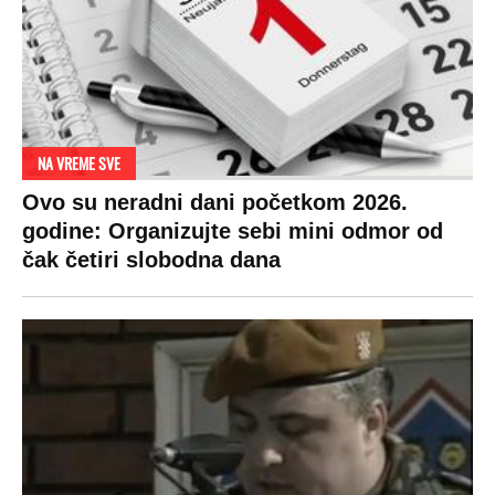
NA VREME SVE
Ovo su neradni dani početkom 2026.
godine: Organizujte sebi mini odmor od
čak četiri slobodna dana