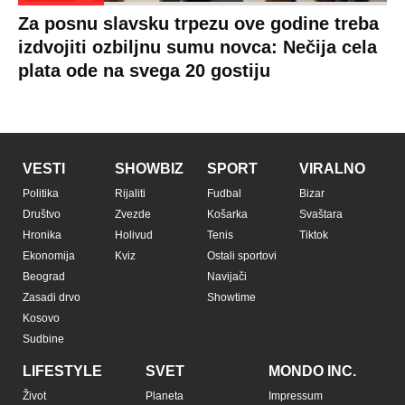
Za posnu slavsku trpezu ove godine treba
izdvojiti ozbiljnu sumu novca: Nečija cela
plata ode na svega 20 gostiju
VESTI
SHOWBIZ
SPORT
VIRALNO
Politika
Rijaliti
Fudbal
Bizar
Društvo
Zvezde
Košarka
Svaštara
Hronika
Holivud
Tenis
Tiktok
Ekonomija
Kviz
Ostali sportovi
Beograd
Navijači
Zasadi drvo
Showtime
Kosovo
Sudbine
LIFESTYLE
SVET
MONDO INC.
Život
Planeta
Impressum