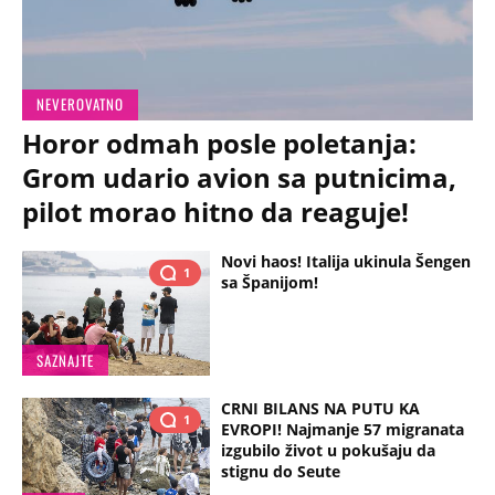
NEVEROVATNO
Horor odmah posle poletanja:
Grom udario avion sa putnicima,
pilot morao hitno da reaguje!
Novi haos! Italija ukinula Šengen
1
sa Španijom!
SAZNAJTE
CRNI BILANS NA PUTU KA
1
EVROPI! Najmanje 57 migranata
izgubilo život u pokušaju da
stignu do Seute