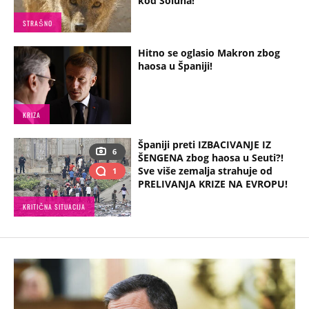
kod Soluna!
STRAŠNO
Hitno se oglasio Makron zbog
haosa u Španiji!
KRIZA
Španiji preti IZBACIVANJE IZ
6
ŠENGENA zbog haosa u Seuti?!
Sve više zemalja strahuje od
1
PRELIVANJA KRIZE NA EVROPU!
KRITIČNA SITUACIJA