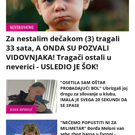
NEVEROVATNO
Za nestalim dečakom (3) tragali
33 sata, A ONDA SU POZVALI
VIDOVNJAKA! Tragači ostali u
neverici - USLEDIO JE ŠOK!
"OSETILA SAM OŠTAR
PROBADAJUĆI BOL" Ubrizgali joj
drogu za silovanje u klubu,
IMALA JE SVEGA 20 SEKUNDI DA
SE SPASE
JEZIVA ISPOVEST
"NEĆEMO POPUSTITI NI ZA
MILIMETAR" Đorđa Meloni van
sebe zbog haosa u Evropi -