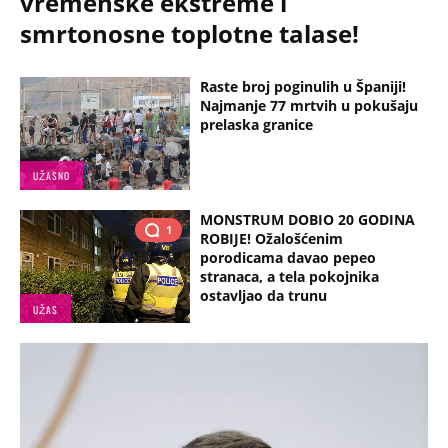
vremenske ekstreme i
smrtonosne toplotne talase!
Raste broj poginulih u Španiji!
Najmanje 77 mrtvih u pokušaju
prelaska granice
UŽASNO
MONSTRUM DOBIO 20 GODINA
1
ROBIJE! Ožalošćenim
porodicama davao pepeo
stranaca, a tela pokojnika
ostavljao da trunu
UŽAS