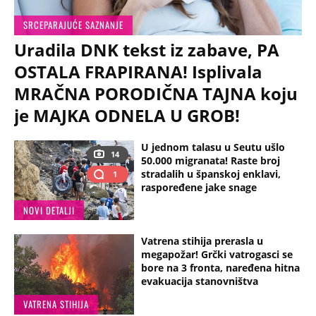
SRCEPARAJUĆE SAZNANJE
Uradila DNK tekst iz zabave, PA
OSTALA FRAPIRANA! Isplivala
MRAČNA PORODIČNA TAJNA koju
je MAJKA ODNELA U GROB!
U jednom talasu u Seutu ušlo
14
50.000 migranata! Raste broj
stradalih u španskoj enklavi,
1
raspoređene jake snage
NOVI DETALJI
Vatrena stihija prerasla u
megapožar! Grčki vatrogasci se
bore na 3 fronta, naređena hitna
evakuacija stanovništva
VATRENA STIHIJA