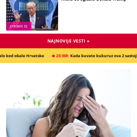
SPREMITE SE
NAJNOVIJE VESTI »
Hrvatske
23:30h
Kada kuvate kukuruz ova 2 sastojka obavezno dod