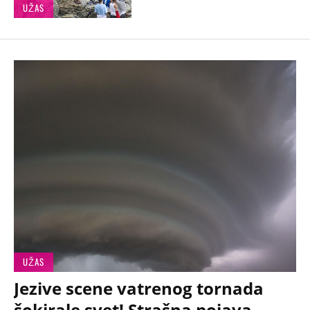
UŽAS
UŽAS
Jezive scene vatrenog tornada
šokirale svet! Strašna pojava