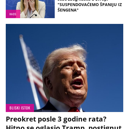
"SUSPENDOVAĆEMO ŠPANIJU IZ
ŠENGENA"
HAOS
BLISKI ISTOK
Preokret posle 3 godine rata?
Hitno se oglasio Tramp, postignut