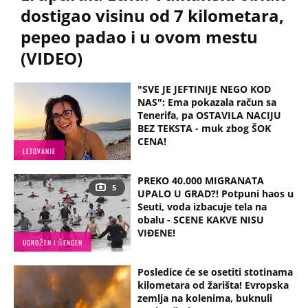
dostigao visinu od 7 kilometara,
pepeo padao i u ovom mestu
(VIDEO)
"SVE JE JEFTINIJE NEGO KOD
NAS": Ema pokazala račun sa
Tenerifa, pa OSTAVILA NACIJU
BEZ TEKSTA - muk zbog ŠOK
CENA!
LETOVANJE
PREKO 40.000 MIGRANATA
5
UPALO U GRAD?! Potpuni haos u
Seuti, voda izbacuje tela na
obalu - SCENE KAKVE NISU
VIĐENE!
UGROŽEN I ŠENGEN
Posledice će se osetiti stotinama
kilometara od žarišta! Evropska
zemlja na kolenima, buknuli