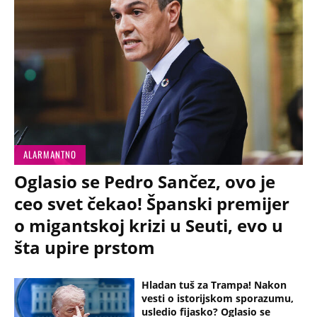
ALARMANTNO
Oglasio se Pedro Sančez, ovo je
ceo svet čekao! Španski premijer
o migantskoj krizi u Seuti, evo u
šta upire prstom
Hladan tuš za Trampa! Nakon
vesti o istorijskom sporazumu,
usledio fijasko? Oglasio se