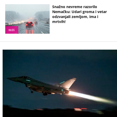
Snažno nevreme razorilo
Nemačku: Udari groma i vetar
odzvanjali zemljom, ima i
mrtvih!
HAOS