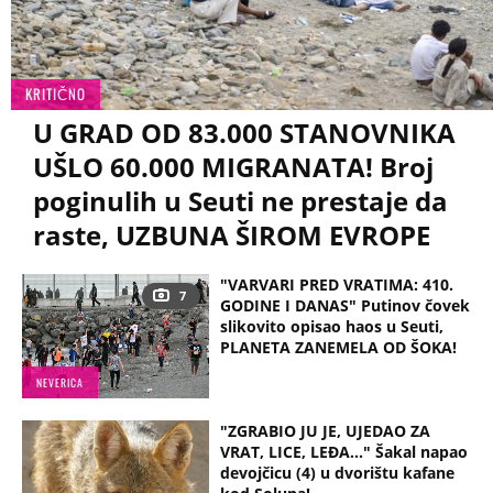
KRITIČNO
U GRAD OD 83.000 STANOVNIKA
UŠLO 60.000 MIGRANATA! Broj
poginulih u Seuti ne prestaje da
raste, UZBUNA ŠIROM EVROPE
"VARVARI PRED VRATIMA: 410.
7
GODINE I DANAS" Putinov čovek
slikovito opisao haos u Seuti,
PLANETA ZANEMELA OD ŠOKA!
NEVERICA
"ZGRABIO JU JE, UJEDAO ZA
VRAT, LICE, LEĐA..." Šakal napao
devojčicu (4) u dvorištu kafane