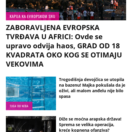
KAPIJA KA EVROPSKOM SNU
ZABORAVLJENA EVROPSKA
TVRĐAVA U AFRICI: Ovde se
upravo odvija haos, GRAD OD 18
KVADRATA OKO KOG SE OTIMAJU
VEKOVIMA
Trogodišnja devojčica se utopila
na bazenu! Majka pokušala da je
oživi, ali malom anđelu nije bilo
spasa
TUGA DO NEBA
Diže se moćna arapska država!
Sprema se velika operacija,
kreće kopnena ofanziva?