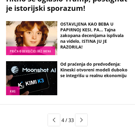
je istorijski sporazum!
OSTAVLJENA KAO BEBA U
PAPIRNOJ KESI, PA... Tajna
zakopana decenijama isplivala
na videlo, ISTINA JU JE
RAZORILA!
PRIČA O DEVOJČICI BEZ IMENA
Od praćenja do predvođenja:
Kineski otvoreni modeli duboko
se integrišu u realnu ekonomiju
KMG
4 / 33