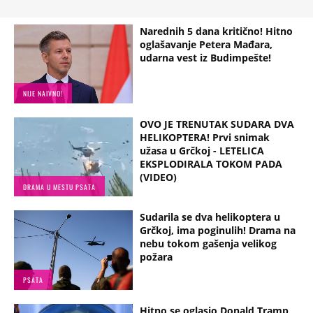
Narednih 5 dana kritično! Hitno
oglašavanje Petera Mađara,
udarna vest iz Budimpešte!
NIJE NAIVNO!
OVO JE TRENUTAK SUDARA DVA
HELIKOPTERA! Prvi snimak
užasa u Grčkoj - LETELICA
EKSPLODIRALA TOKOM PADA
(VIDEO)
DRAMA U MESTU PSATA
Sudarila se dva helikoptera u
Grčkoj, ima poginulih! Drama na
nebu tokom gašenja velikog
požara
PSATA
Hitno se oglasio Donald Tramp