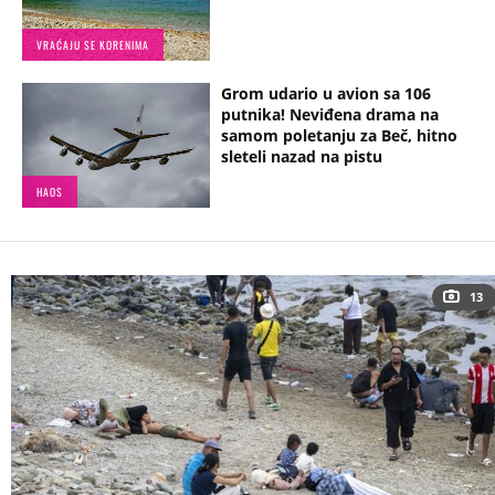
VRAĆAJU SE KORENIMA
Grom udario u avion sa 106
putnika! Neviđena drama na
samom poletanju za Beč, hitno
sleteli nazad na pistu
HAOS
13