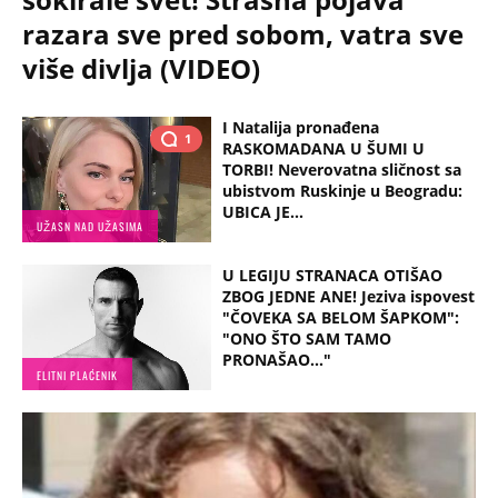
razara sve pred sobom, vatra sve
više divlja (VIDEO)
I Natalija pronađena
1
RASKOMADANA U ŠUMI U
TORBI! Neverovatna sličnost sa
ubistvom Ruskinje u Beogradu:
UBICA JE...
UŽASN NAD UŽASIMA
U LEGIJU STRANACA OTIŠAO
ZBOG JEDNE ANE! Jeziva ispovest
"ČOVEKA SA BELOM ŠAPKOM":
"ONO ŠTO SAM TAMO
PRONAŠAO..."
ELITNI PLAĆENIK