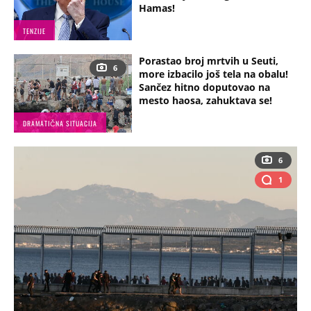
Hamas!
TENZIJE
Porastao broj mrtvih u Seuti,
6
more izbacilo još tela na obalu!
Sančez hitno doputovao na
mesto haosa, zahuktava se!
DRAMATIČNA SITUACIJA
6
1