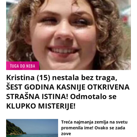
TUGA DO NEBA
Kristina (15) nestala bez traga,
ŠEST GODINA KASNIJE OTKRIVENA
STRAŠNA ISTINA! Odmotalo se
KLUPKO MISTERIJE!
Treća najmanja zemlja na svetu
promenila ime! Ovako se zada
zove