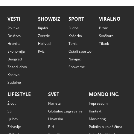
VESTI
SHOWBIZ
SPORT
VIRALNO
Politika
Rijaliti
Fudbal
Bizar
Društvo
Zvezde
Košarka
Svaštara
Hronika
Holivud
Tenis
Tiktok
Ekonomija
Kviz
Ostali sportovi
Beograd
Navijači
Zasadi drvo
Showtime
Kosovo
Sudbine
LIFESTYLE
SVET
MONDO INC.
Život
Planeta
Impressum
Stil
Globalno zagrevanje
Kontakt
Ljubav
Hrvatska
Marketing
Zdravlje
BiH
Politika o kolačićima