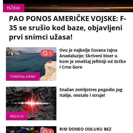
PAŽNJA!
PAO PONOS AMERIČKE VOJSKE: F-
35 se srušio kod baze, objavljeni
prvi snimci užasa!
Ovo je najbolje čuvana tajna
1
Anadaluzije: Skriveni biser u
kom je smeštaj jeftiniji od Grčke
i Crne Gore
"EVROPSKA AFRIKA"
Snažan zemljotres pogodio jug
Italije, nestalo i struje!
TRESLO SE
RIM DONEO ODLUKU BEZ
2