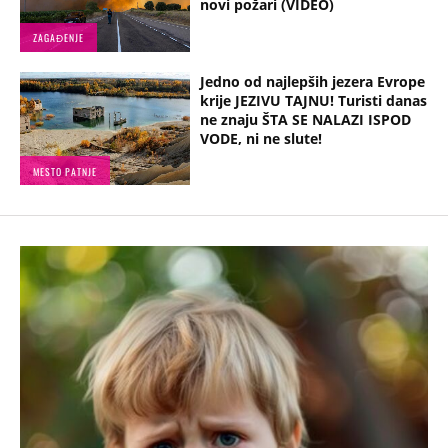
novi požari (VIDEO)
ZAGAĐENJE
Jedno od najlepših jezera Evrope
krije JEZIVU TAJNU! Turisti danas
ne znaju ŠTA SE NALAZI ISPOD
VODE, ni ne slute!
MESTO PATNJE