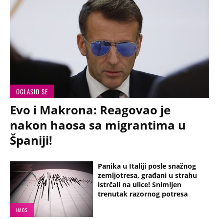
OGLASIO SE
Evo i Makrona: Reagovao je
nakon haosa sa migrantima u
Španiji!
Panika u Italiji posle snažnog
zemljotresa, građani u strahu
istrčali na ulice! Snimljen
trenutak razornog potresa
HAOS