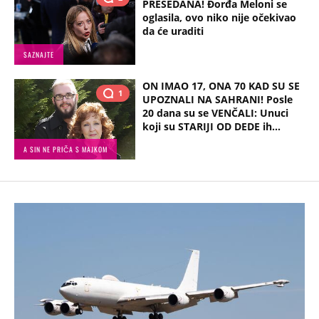
PRESEDANA! Đorđa Meloni se
oglasila, ovo niko nije očekivao
da će uraditi
SAZNAJTE
ON IMAO 17, ONA 70 KAD SU SE
1
UPOZNALI NA SAHRANI! Posle
20 dana su se VENČALI: Unuci
koji su STARIJI OD DEDE ih...
A SIN NE PRIČA S MAJKOM