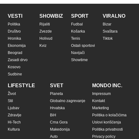
VESTI
SHOWBIZ
SPORT
VIRALNO
Politika
Rijaliti
Fudbal
Bizar
Društvo
Zvezde
Košarka
Svaštara
Hronika
Holivud
Tenis
Tiktok
Ekonomija
Kviz
Ostali sportovi
Beograd
Navijači
Zasadi drvo
Showtime
Kosovo
Sudbine
LIFESTYLE
SVET
MONDO INC.
Život
Planeta
Impressum
Stil
Globalno zagrevanje
Kontakt
Ljubav
Hrvatska
Marketing
Zdravlje
BiH
Politika o kolačićima
Hi-Tech
Crna Gora
Uslovi korišćenja
Kultura
Makedonija
Politika privatnosti
Auto
Privacy policy