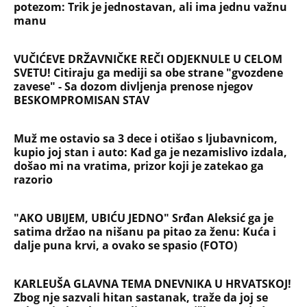
potezom: Trik je jednostavan, ali ima jednu važnu
manu
VUČIĆEVE DRŽAVNIČKE REČI ODJEKNULE U CELOM
SVETU! Citiraju ga mediji sa obe strane "gvozdene
zavese" - Sa dozom divljenja prenose njegov
BESKOMPROMISAN STAV
Muž me ostavio sa 3 dece i otišao s ljubavnicom,
kupio joj stan i auto: Kad ga je nezamislivo izdala,
došao mi na vratima, prizor koji je zatekao ga
razorio
"AKO UBIJEM, UBIĆU JEDNO" Srđan Aleksić ga je
satima držao na nišanu pa pitao za ženu: Kuća i
dalje puna krvi, a ovako se spasio (FOTO)
KARLEUŠA GLAVNA TEMA DNEVNIKA U HRVATSKOJ!
Zbog nje sazvali hitan sastanak, traže da joj se