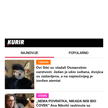
NAJNOVIJE
POPULARNO
ZABAVA
Ovi Srbi su vladali Osmanskim
carstvom: Jedan je ubio sultana, dvojica
su zadavljena, a na najmoćnijeg je
izvršen atentat
STARS
„NEMA POVRATKA, NIKADA NISI BIO
ČOVEK” Ana Nikolić raskinula sa