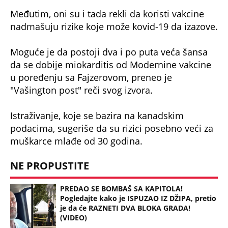
Međutim, oni su i tada rekli da koristi vakcine
nadmašuju rizike koje može kovid-19 da izazove.
Moguće je da postoji dva i po puta veća šansa
da se dobije miokarditis od Modernine vakcine
u poređenju sa Fajzerovom, preneo je
"Vašington post" reči svog izvora.
Istraživanje, koje se bazira na kanadskim
podacima, sugeriše da su rizici posebno veći za
muškarce mlađe od 30 godina.
NE PROPUSTITE
PREDAO SE BOMBAŠ SA KAPITOLA!
Pogledajte kako je ISPUZAO IZ DŽIPA, pretio
je da će RAZNETI DVA BLOKA GRADA!
(VIDEO)