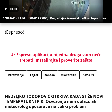
00:30
SNIMAK KRAĐE U SKADARSKOJ: Pogledajte trenutak teškog lopovluka
(Espreso)
Uz Espreso aplikaciju nijedna druga vam neće
trebati. Instalirajte i proverite zašto!
Istraživanje
Fajzer
Kanada
Miokarditis
Kovid 19
NEDELJKO TODOROVIĆ OTKRIVA KADA STIŽE NOVI
TEMPERATURNI PIK: Osveženje nam dolazi, ali
meteorolog upozorava na veliki problem