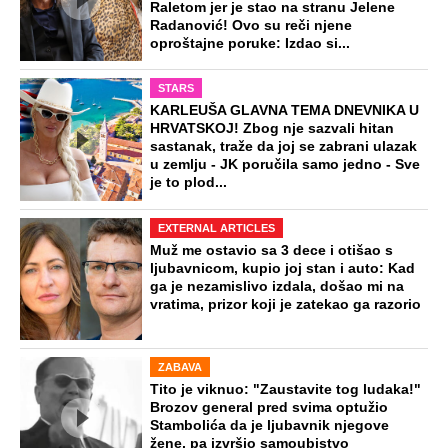
Raletom jer je stao na stranu Jelene
Radanović! Ovo su reči njene
oproštajne poruke: Izdao si...
STARS
KARLEUŠA GLAVNA TEMA DNEVNIKA U
HRVATSKOJ! Zbog nje sazvali hitan
sastanak, traže da joj se zabrani ulazak
u zemlju - JK poručila samo jedno - Sve
je to plod...
EXTERNAL ARTICLES
Muž me ostavio sa 3 dece i otišao s
ljubavnicom, kupio joj stan i auto: Kad
ga je nezamislivo izdala, došao mi na
vratima, prizor koji je zatekao ga razorio
ZABAVA
Tito je viknuo: "Zaustavite tog ludaka!"
Brozov general pred svima optužio
Stambolića da je ljubavnik njegove
žene, pa izvršio samoubistvo