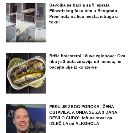
Devojka se bacila sa 5. sprata
Filozofskog fakulteta u Beogradu:
Preminula na licu mesta, istraga u
toku!
Briše holesterol i čuva zglobove: Ova
riba je 3 puta zdravija od lososa, ne
bacajte ulje iz konzerve
PEĐU JE ZBOG POROKA I ŽENA
OSTAVILA, A ONDA SE ZA 3 DANA
DESILO ČUDO! Jeftina stvar ga
IZLEČILA od ALKOHOLA