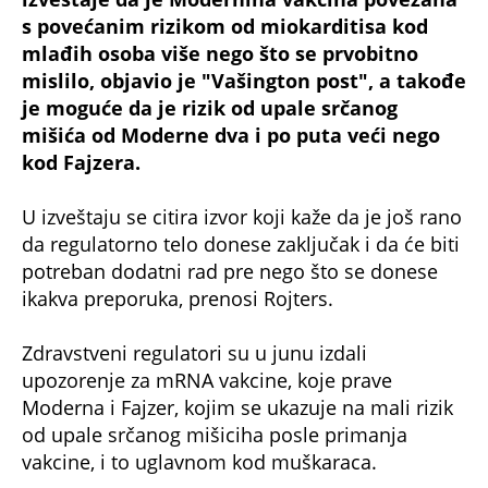
s povećanim rizikom od miokarditisa kod
mlađih osoba više nego što se prvobitno
mislilo, objavio je "Vašington post", a takođe
je moguće da je rizik od upale srčanog
mišića od Moderne dva i po puta veći nego
kod Fajzera.
U izveštaju se citira izvor koji kaže da je još rano
da regulatorno telo donese zaključak i da će biti
potreban dodatni rad pre nego što se donese
ikakva preporuka, prenosi Rojters.
Zdravstveni regulatori su u junu izdali
upozorenje za mRNA vakcine, koje prave
Moderna i Fajzer, kojim se ukazuje na mali rizik
od upale srčanog mišiciha posle primanja
vakcine, i to uglavnom kod muškaraca.