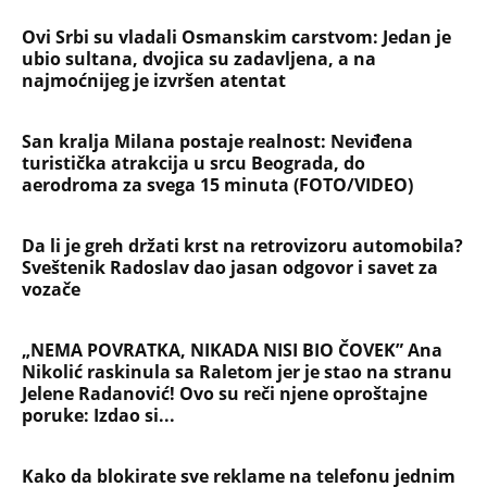
Ovi Srbi su vladali Osmanskim carstvom: Jedan je
ubio sultana, dvojica su zadavljena, a na
najmoćnijeg je izvršen atentat
San kralja Milana postaje realnost: Neviđena
turistička atrakcija u srcu Beograda, do
aerodroma za svega 15 minuta (FOTO/VIDEO)
Da li je greh držati krst na retrovizoru automobila?
Sveštenik Radoslav dao jasan odgovor i savet za
vozače
„NEMA POVRATKA, NIKADA NISI BIO ČOVEK” Ana
Nikolić raskinula sa Raletom jer je stao na stranu
Jelene Radanović! Ovo su reči njene oproštajne
poruke: Izdao si...
Kako da blokirate sve reklame na telefonu jednim