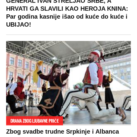
GENERAL IVAN STRELJAO SRBE, A
HRVATI GA SLAVILI KAO HEROJA KNINA:
Par godina kasnije išao od kuće do kuće i
UBIJAO!
DRAMA ZBOG LJUBAVNE PRIČE
Zbog svadbe trudne Srpkinje i Albanca