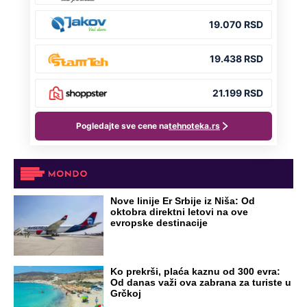
Nove linije Er Srbije iz Niša: Od
oktobra direktni letovi na ove
evropske destinacije
Ko prekrši, plaća kaznu od 300 evra:
Od danas važi ova zabrana za turiste u
Grčkoj