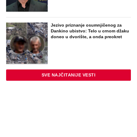
Jezivo priznanje osumnjičenog za
Dankino ubistvo: Telo u crnom džaku
doneo u dvorište, a onda preokret
SVE NAJČITANIJE VESTI