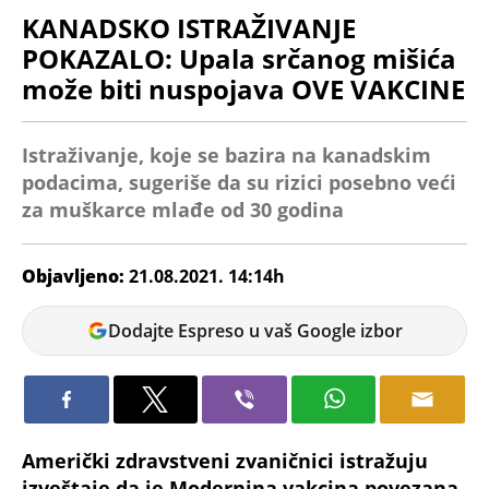
KANADSKO ISTRAŽIVANJE
POKAZALO: Upala srčanog mišića
može biti nuspojava OVE VAKCINE
Istraživanje, koje se bazira na kanadskim
podacima, sugeriše da su rizici posebno veći
za muškarce mlađe od 30 godina
Objavljeno:
21.08.2021. 14:14h
Dušanka
Dodajte Espreso u vaš Google izbor
Američki zdravstveni zvaničnici istražuju
izveštaje da je Modernina vakcina povezana