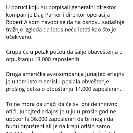
U poruci koju su potpisali generalni direktor
kompanije Dag Parker i direktor operacija
Robert Ajsom navodi se da na osnovu sadašnje
tražnje izgleda da letos neće leteti kao što je
očekivano.
Grupa će u petak početi da šalje obaveštenja o
otpuštanju 13.000 zaposlenih.
Druga američka aviokompanija Junajted erlajns
je u tom istom smislu poslala obveštenje
prošlog petka o otpuštanju 14.000 zaposlenih.
To ne mora da znači da će svi oni definitivno
otići. Junajted erlajns je u julu prošle godine
upozorila 36.000 zaposlenih da bi mogli da
budu otpušteni ali je na kraju otišlo samo