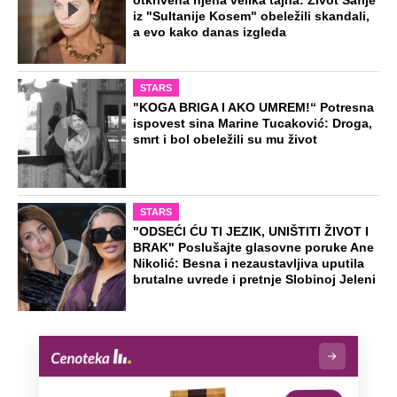
otkrivena njena velika tajna: Život Safije
iz "Sultanije Kosem" obeležili skandali,
a evo kako danas izgleda
STARS
"KOGA BRIGA I AKO UMREM!“ Potresna
ispovest sina Marine Tucaković: Droga,
smrt i bol obeležili su mu život
STARS
"ODSEĆI ĆU TI JEZIK, UNIŠTITI ŽIVOT I
BRAK" Poslušajte glasovne poruke Ane
Nikolić: Besna i nezaustavljiva uputila
brutalne uvrede i pretnje Slobinoj Jeleni