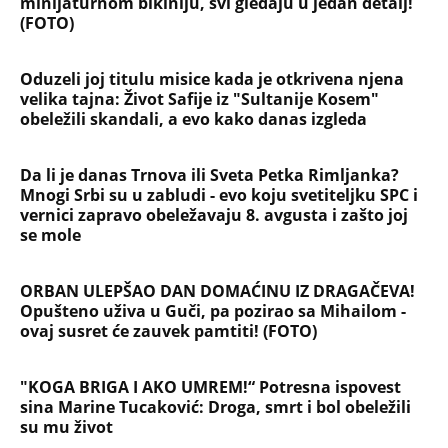
minijaturnom bikiniju, svi gledaju u jedan detalj!
(FOTO)
Oduzeli joj titulu misice kada je otkrivena njena
velika tajna: Život Safije iz "Sultanije Kosem"
obeležili skandali, a evo kako danas izgleda
Da li je danas Trnova ili Sveta Petka Rimljanka?
Mnogi Srbi su u zabludi - evo koju svetiteljku SPC i
vernici zapravo obeležavaju 8. avgusta i zašto joj
se mole
ORBAN ULEPŠAO DAN DOMAĆINU IZ DRAGAČEVA!
Opušteno uživa u Guči, pa pozirao sa Mihailom -
ovaj susret će zauvek pamtiti! (FOTO)
"KOGA BRIGA I AKO UMREM!“ Potresna ispovest
sina Marine Tucaković: Droga, smrt i bol obeležili
su mu život