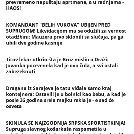
prevremeno napuštaju aprtmane, a u radnjama -
HAOS!
KOMANDANT "BELIH VUKOVA" UBIJEN PRED
SUPRUGOM! Likvidacijom mu se odužili za vernost
otadžbini: Mauzera prvo sklonili sa slučaja, pa ga
ubili dve godine kasnije
Titov lekar otkrio šta je Broz mislio o Draži:
Jovanka pocrvenela kad je ovo čula, a svi ostali
zabezeknuti
Dragana iz Sarajeva je tatu viđala samo kraj
kontejnera: Ostavili je u bolnici kao bebu, a kad je
posle 26 godina srela majku rekla je - e sad će
osveta
SKINULA SE NAJZGODNIJA SRPSKA SPORTISTKINJA!
Supruga slavnog košarkaša raspametila u