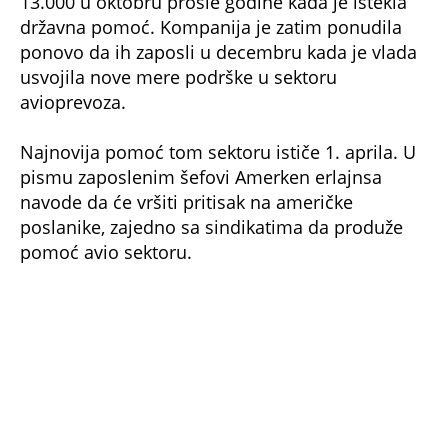
13.000 u oktobru prošle godine kada je istekla
državna pomoć. Kompanija je zatim ponudila
ponovo da ih zaposli u decembru kada je vlada
usvojila nove mere podrške u sektoru
avioprevoza.
Najnovija pomoć tom sektoru ističe 1. aprila. U
pismu zaposlenim šefovi Amerken erlajnsa
navode da će vršiti pritisak na američke
poslanike, zajedno sa sindikatima da produže
pomoć avio sektoru.