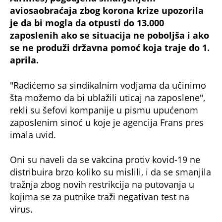
aviosaobraćaja zbog korona krize upozorila
je da bi mogla da otpusti do 13.000
zaposlenih ako se situacija ne poboljša i ako
se ne produži državna pomoć koja traje do 1.
aprila.
"Radićemo sa sindikalnim vodjama da učinimo
šta možemo da bi ublažili uticaj na zaposlene",
rekli su šefovi kompanije u pismu upućenom
zaposlenim sinoć u koje je agencija Frans pres
imala uvid.
Oni su naveli da se vakcina protiv kovid-19 ne
distribuira brzo koliko su mislili, i da se smanjila
tražnja zbog novih restrikcija na putovanja u
kojima se za putnike traži negativan test na
virus.