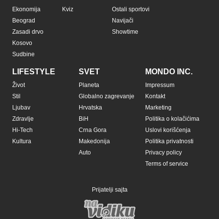
Ekonomija
Kviz
Ostali sportovi
Beograd
Navijači
Zasadi drvo
Showtime
Kosovo
Sudbine
LIFESTYLE
SVET
MONDO INC.
Život
Planeta
Impressum
Stil
Globalno zagrevanje
Kontakt
Ljubav
Hrvatska
Marketing
Zdravlje
BiH
Politika o kolačićima
Hi-Tech
Crna Gora
Uslovi korišćenja
Kultura
Makedonija
Politika privatnosti
Auto
Privacy policy
Terms of service
Prijatelji sajta