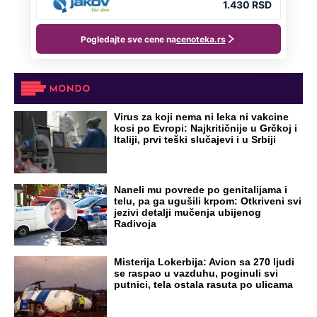
Virus za koji nema ni leka ni vakcine
kosi po Evropi: Najkritičnije u Grčkoj i
Italiji, prvi teški slučajevi i u Srbiji
Naneli mu povrede po genitalijama i
telu, pa ga ugušili krpom: Otkriveni svi
jezivi detalji mučenja ubijenog
Radivoja
Misterija Lokerbija: Avion sa 270 ljudi
se raspao u vazduhu, poginuli svi
putnici, tela ostala rasuta po ulicama