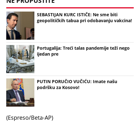
NE PROPUSTITE
SEBASTIJAN KURC ISTIČE: Ne sme biti
geopolitičkih tabua pri odobavanju vakcina!
Portugalija: Treći talas pandemije teži nego
ijedan pre
PUTIN PORUČIO VUČIĆU: Imate našu
podršku za Kosovo!
(Espreso/Beta-AP)