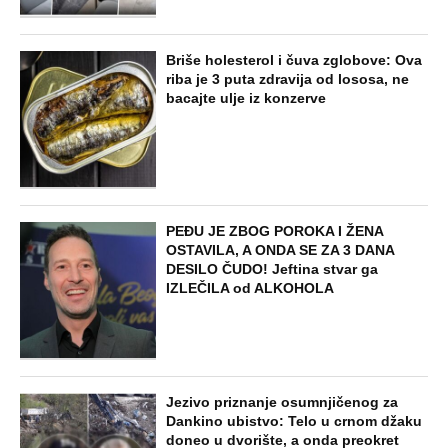
Briše holesterol i čuva zglobove: Ova
riba je 3 puta zdravija od lososa, ne
bacajte ulje iz konzerve
PEĐU JE ZBOG POROKA I ŽENA
OSTAVILA, A ONDA SE ZA 3 DANA
DESILO ČUDO! Jeftina stvar ga
IZLEČILA od ALKOHOLA
Jezivo priznanje osumnjičenog za
Dankino ubistvo: Telo u crnom džaku
doneo u dvorište, a onda preokret