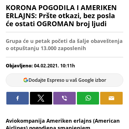
KORONA POGODILA I AMERIKEN
ERLAJNS: Pršte otkazi, bez posla
će ostati OGROMAN broj ljudi
Grupa će u petak početi da šalje obaveštenja
o otpuštanju 13.000 zaposlenih
Objavljeno:
04.02.2021. 10:11h
Jelena
Dodajte Espreso u vaš Google izbor
Luković
Aviokompanija Ameriken erlajns (American
Airlines) pogodjena smanjenjem