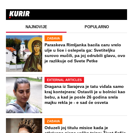
NAJNOVIJE
POPULARNO
ZABAVA
Paraskeva Rimljanka bacila caru vrelo
ulje u lice i oslepela ga: Svetiteljku
surovo mučili, pa joj odrubili glavu, ovo
je razlikuje od Svete Petke
EXTERNAL ARTICLES
Dragana iz Sarajeva je tatu viđala samo
kraj kontejnera: Ostavili je u bolnici kao
bebu, a kad je posle 26 godina srela
majku rekla je - e sad će osveta
ZABAVA
Oduzeli joj titulu misice kada je