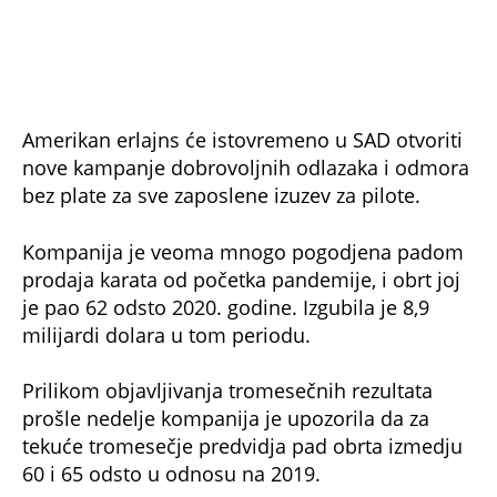
Amerikan erlajns će istovremeno u SAD otvoriti
nove kampanje dobrovoljnih odlazaka i odmora
bez plate za sve zaposlene izuzev za pilote.
Kompanija je veoma mnogo pogodjena padom
prodaja karata od početka pandemije, i obrt joj
je pao 62 odsto 2020. godine. Izgubila je 8,9
milijardi dolara u tom periodu.
Prilikom objavljivanja tromesečnih rezultata
prošle nedelje kompanija je upozorila da za
tekuće tromesečje predvidja pad obrta izmedju
60 i 65 odsto u odnosu na 2019.