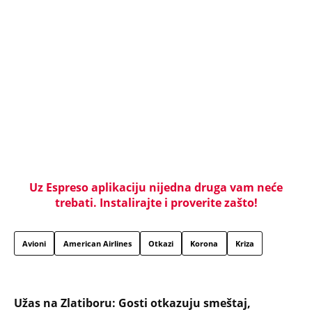
Uz Espreso aplikaciju nijedna druga vam neće
trebati. Instalirajte i proverite zašto!
Avioni
American Airlines
Otkazi
Korona
Kriza
Užas na Zlatiboru: Gosti otkazuju smeštaj,