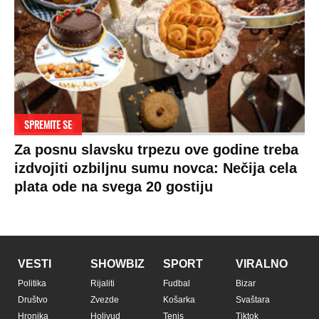
SPREMITE SE
Za posnu slavsku trpezu ove godine treba
izdvojiti ozbiljnu sumu novca: Nečija cela
plata ode na svega 20 gostiju
VESTI
SHOWBIZ
SPORT
VIRALNO
Politika
Rijaliti
Fudbal
Bizar
Društvo
Zvezde
Košarka
Svaštara
Hronika
Holivud
Tenis
Tiktok