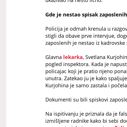
ukazivao na nešto lično.
Gde je nestao spisak zaposleni
Policija je odmah krenula u razgov
stigli da obave prve intervjue, d
zaposlenih je nestao iz kadrovske 
Glavna
lekarka
, Svetlana Kurjohi
pogled inspektora. Kada je napustil
policajac koji je pratio njeno pon
unutra. Zatekao ju je kako spalju
Kurjohina je samo zastala i počela
Dokumenti su bili spiskovi zaposle
Na ispitivanju je priznala da je fal
izmišljene radnike kako bi sebi do