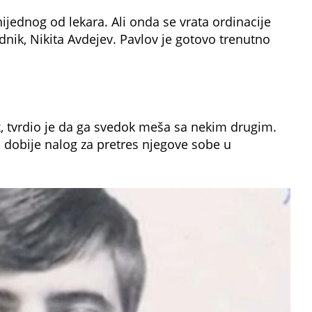
jednog od lekara. Ali onda se vrata ordinacije
adnik, Nikita Avdejev. Pavlov je gotovo trenutno
, tvrdio je da ga svedok meša sa nekim drugim.
ja dobije nalog za pretres njegove sobe u