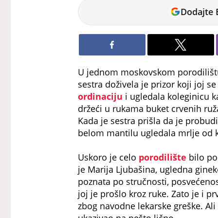
Tamara
Dodajte 
Marić
U jednom moskovskom porodilištu
sestra doživela je prizor koji joj
ordinaciju
i ugledala koleginicu 
držeći u rukama buket crvenih ruž
Kada je sestra prišla da je probudi
belom mantilu ugledala mrlje od krv
Uskoro je celo
porodilište
bilo p
je Marija Ljubašina, ugledna ginek
poznata po stručnosti, posvećeno
joj je prošlo kroz ruke. Zato je i pr
zbog navodne lekarske greške. Al