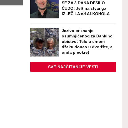
SE ZA 3 DANA DESILO
ČUDO! Jeftina stvar ga
IZLEČILA od ALKOHOLA
Jezivo priznanje
osumnjičenog za Dankino
ubistvo: Telo u crnom
džaku doneo u dvorište, a
onda preokret
SVE NAJČITANIJE VESTI