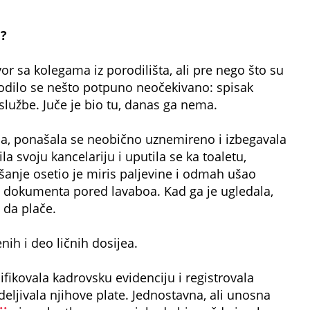
h?
or sa kolegama iz porodilišta, ali pre nego što su
ogodilo se nešto potpuno neočekivano: spisak
službe. Juče je bio tu, danas ga nema.
na, ponašala se neobično uznemireno i izbegavala
a svoju kancelariju i uputila se ka toaletu,
ašanje osetio je miris paljevine i odmah ušao
je dokumenta pored lavaboa. Kad ga je ugledala,
 da plače.
nih i deo ličnih dosijea.
sifikovala kadrovsku evidenciju i registrovala
deljivala njihove plate. Jednostavna, ali unosna