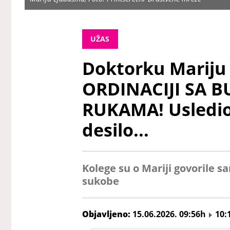
UŽAS
Doktorku Mariju
ORDINACIJI SA 
RUKAMA! Usledio 
desilo...
Kolege su o Mariji govorile sa
sukobe
Objavljeno:
15.06.2026. 09:56h
10: