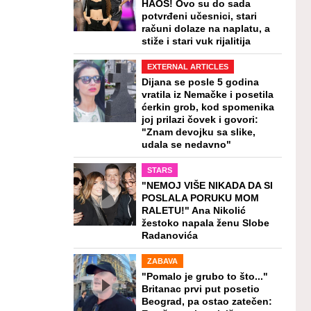
HAOS! Ovo su do sada
potvrđeni učesnici, stari
računi dolaze na naplatu, a
stiže i stari vuk rijalitija
EXTERNAL ARTICLES
Dijana se posle 5 godina
vratila iz Nemačke i posetila
ćerkin grob, kod spomenika
joj prilazi čovek i govori:
"Znam devojku sa slike,
udala se nedavno"
STARS
"NEMOJ VIŠE NIKADA DA SI
POSLALA PORUKU MOM
RALETU!" Ana Nikolić
žestoko napala ženu Slobe
Radanovića
ZABAVA
"Pomalo je grubo to što..."
Britanac prvi put posetio
Beograd, pa ostao zatečen: