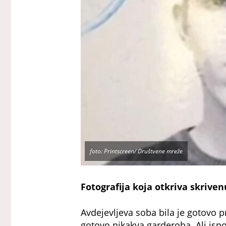
foto: Printscreen/ Društvene mreže
Fotografija koja otkriva skriven
Avdejevljeva soba bila je gotovo p
gotovo nikakva garderoba. Ali ispo