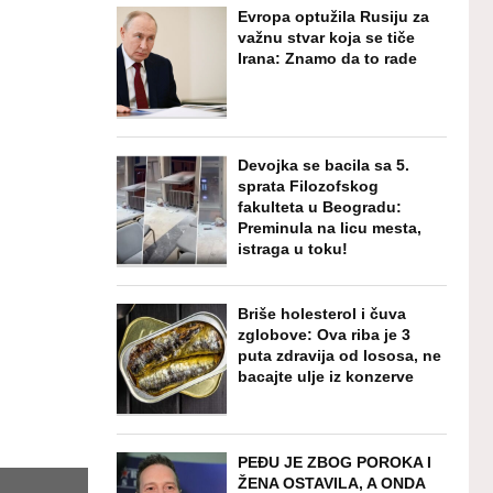
Evropa optužila Rusiju za
važnu stvar koja se tiče
Irana: Znamo da to rade
Devojka se bacila sa 5.
sprata Filozofskog
fakulteta u Beogradu:
Preminula na licu mesta,
istraga u toku!
Briše holesterol i čuva
zglobove: Ova riba je 3
puta zdravija od lososa, ne
bacajte ulje iz konzerve
PEĐU JE ZBOG POROKA I
ŽENA OSTAVILA, A ONDA