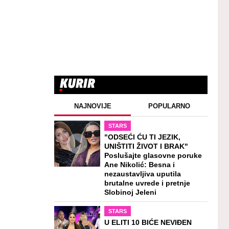
NAJNOVIJE
POPULARNO
STARS
"ODSEĆI ĆU TI JEZIK,
UNIŠTITI ŽIVOT I BRAK"
Poslušajte glasovne poruke
Ane Nikolić: Besna i
nezaustavljiva uputila
brutalne uvrede i pretnje
Slobinoj Jeleni
STARS
U ELITI 10 BIĆE NEVIĐEN