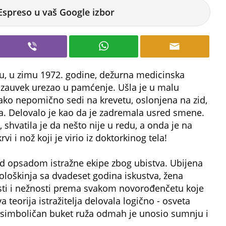
Espreso u vaš Google izbor
, u zimu 1972. godine, dežurna medicinska
 se zauvek urezao u pamćenje. Ušla je u malu
kako nepomično sedi na krevetu, oslonjena na zid,
a. Delovalo je kao da je zadremala usred smene.
, shvatila je da nešto nije u redu, a onda je na
i i nož koji je virio iz doktorkinog tela!
od opsadom istražne ekipe zbog ubistva. Ubijena
ološkinja sa dvadeset godina iskustva, žena
sti i nežnosti prema svakom novorođenčetu koje
va teorija istražitelja delovala logično - osveta
i simboličan buket ruža odmah je unosio sumnju i