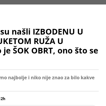
 su našli IZBODENU U
BUKETOM RUŽA U
je ŠOK OBRT, ono što se
mo najbolje i niko nije znao za bilo kakve
12h