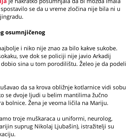
ija
je nakratko posumnjala da bi možda imala
spostavilo se da u vreme zločina nije bila ni u
jingradu.
og osumnjičenog
ajbolje i niko nije znao za bilo kakve sukobe.
okaku, sve dok se policiji nije javio Arkadij
 dobio sina u tom porodilištu. Želeo je da podeli
kušavao da sa krova obližnje kotlarnice vidi sobu
ko se dvoje ljudi u belim mantilima žučno
a bolnice. Žena je veoma ličila na Mariju.
 samo troje muškaraca u uniformi, neurolog,
ijin suprug Nikolaj Ljubašin), istražitelji su
kaciju.