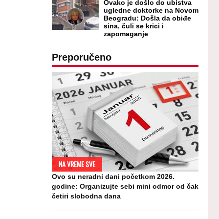
Ovako je došlo do ubistva
ugledne doktorke na Novom
Beogradu: Došla da obiđe
sina, čuli se krici i
zapomaganje
Preporučeno
NA VREME SVE
Ovo su neradni dani početkom 2026.
godine: Organizujte sebi mini odmor od čak
četiri slobodna dana