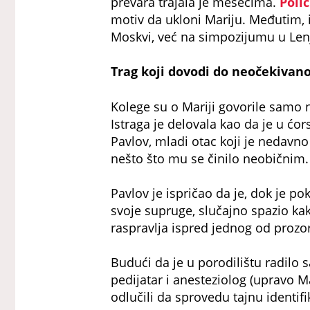
prevara trajala je mesecima.
Polic
motiv da ukloni Mariju. Međutim, i
Moskvi, već na simpozijumu u Len
Trag koji dovodi do neočekivan
Kolege su o Mariji govorile samo n
Istraga je delovala kao da je u ćors
Pavlov, mladi otac koji je nedavno
nešto što mu se činilo neobičnim.
Pavlov je ispričao da je, dok je po
svoje supruge, slučajno spazio ka
raspravlja ispred jednog od prozor
Budući da je u porodilištu radilo
pedijatar i anesteziolog (upravо Mar
odlučili da sprovedu tajnu identifi