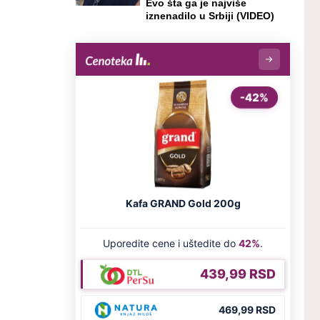
Evo šta ga je najviše
iznenadilo u Srbiji (VIDEO)