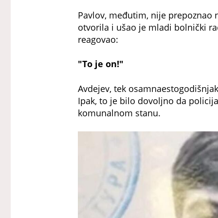
Pavlov, međutim, nije prepoznao ni
otvorila i ušao je mladi bolnički r
reagovao:
"To je on!"
Avdejev, tek osamnaestogodišnjak
Ipak, to je bilo dovoljno da polici
komunalnom stanu.