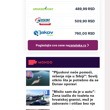
"Pljuskovi neće pomoći,
rešenje nije u Srbiji": Sovilj
otkrio šta je potrebno da se
Dunav oporavi
"Mislio sam da je u autu":
Žena izašla do toaleta na
hrvatskoj granici, muž je
zaboravio i otišao bez nje