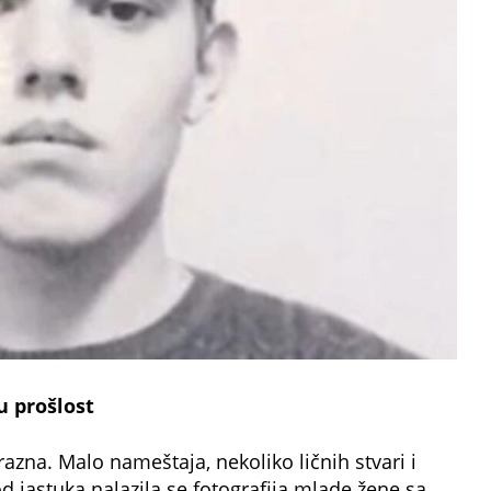
u prošlost
razna. Malo nameštaja, nekoliko ličnih stvari i
d jastuka nalazila se fotografija mlade žene sa