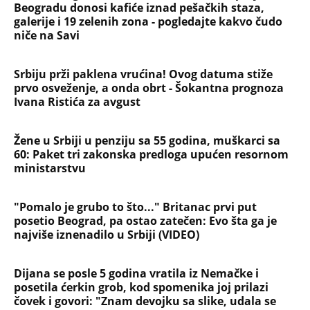
Beogradu donosi kafiće iznad pešačkih staza,
galerije i 19 zelenih zona - pogledajte kakvo čudo
niče na Savi
Srbiju prži paklena vrućina! Ovog datuma stiže
prvo osveženje, a onda obrt - Šokantna prognoza
Ivana Ristića za avgust
Žene u Srbiji u penziju sa 55 godina, muškarci sa
60: Paket tri zakonska predloga upućen resornom
ministarstvu
"Pomalo je grubo to što..." Britanac prvi put
posetio Beograd, pa ostao zatečen: Evo šta ga je
najviše iznenadilo u Srbiji (VIDEO)
Dijana se posle 5 godina vratila iz Nemačke i
posetila ćerkin grob, kod spomenika joj prilazi
čovek i govori: "Znam devojku sa slike, udala se