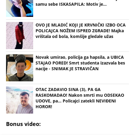
samu sebe ISKASAPILA: Motiv je...
OVO JE MLADIĆ KOJI JE KRVNIČKI IZBO OCA
POLICAJCA NOŽEM ISPRED ZGRADE! Majka
vrištala od bola, komšije gledale užas
Novak umirao, policija ga hapsila, a UBICA
STAJAO PORED! Smrt studenta izazvala bes
nacije - SNIMAK JE STRAVIČAN
OTAC ZADAVIO SINA (3), PA GA
RASKOMADAO! Nakon smrti mu ODSEKAO
UDOVE, pa... Policajci zatekli NEVIĐENI
HOROR!
Bonus video: