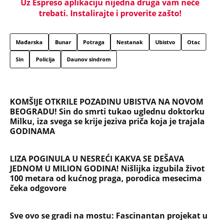
Uz Espreso aplikaciju nijedna druga vam neće
trebati. Instalirajte i proverite zašto!
Mađarska
Bunar
Potraga
Nestanak
Ubistvo
Otac
Sin
Policija
Daunov sindrom
KOMŠIJE OTKRILE POZADINU UBISTVA NA NOVOM
BEOGRADU! Sin do smrti tukao uglednu doktorku
Milku, iza svega se krije jeziva priča koja je trajala
GODINAMA
LIZA POGINULA U NESREĆI KAKVA SE DEŠAVA
JEDNOM U MILION GODINA! Nišlijka izgubila život
100 metara od kućnog praga, porodica mesecima
čeka odgovore
Sve ovo se gradi na mostu: Fascinantan projekat u