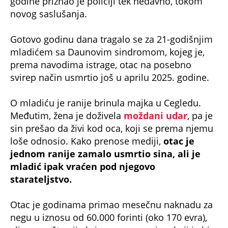
godine priznao je policiji tek nedavno, tokom
novog saslušanja.
Gotovo godinu dana tragalo se za 21-godišnjim
mladićem sa Daunovim sindromom, kojeg je,
prema navodima istrage, otac na posebno
svirep način usmrtio još u aprilu 2025. godine.
O mladiću je ranije brinula majka u Cegledu.
Međutim, žena je doživela
moždani udar
, pa je
sin prešao da živi kod oca, koji se prema njemu
loše odnosio. Kako prenose mediji,
otac je
jednom ranije zamalo usmrtio sina, ali je
mladić ipak vraćen pod njegovo
starateljstvo.
Otac je godinama primao mesečnu naknadu za
negu u iznosu od 60.000 forinti (oko 170 evra),