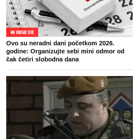
NA VREME SVE
Ovo su neradni dani početkom 2026.
godine: Organizujte sebi mini odmor od
čak četiri slobodna dana