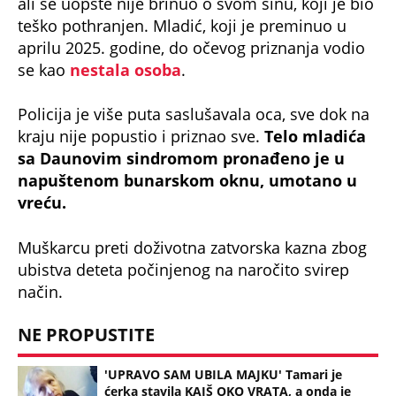
ali se uopšte nije brinuo o svom sinu, koji je bio
teško pothranjen. Mladić, koji je preminuo u
aprilu 2025. godine, do očevog priznanja vodio
se kao
nestala osoba
.
Policija je više puta saslušavala oca, sve dok na
kraju nije popustio i priznao sve.
Telo mladića
sa Daunovim sindromom pronađeno je u
napuštenom bunarskom oknu, umotano u
vreću.
Muškarcu preti doživotna zatvorska kazna zbog
ubistva deteta počinjenog na naročito svirep
način.
NE PROPUSTITE
'UPRAVO SAM UBILA MAJKU' Tamari je
ćerka stavila KAIŠ OKO VRATA, a onda je