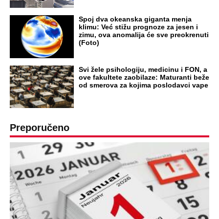
Spoj dva okeanska giganta menja
klimu: Već stižu prognoze za jesen i
zimu, ova anomalija će sve preokrenuti
(Foto)
Svi žele psihologiju, medicinu i FON, a
ove fakultete zaobilaze: Maturanti beže
od smerova za kojima poslodavci vape
Preporučeno