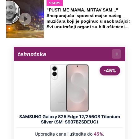
STARS
"PUSTI ME MAMA, MRTAV SAM..."
Srceparajuća ispovest majke našeg
muzičara koji je poginuo u saobraćajci:
Svi unutrašnji organi su bili oštećeni...