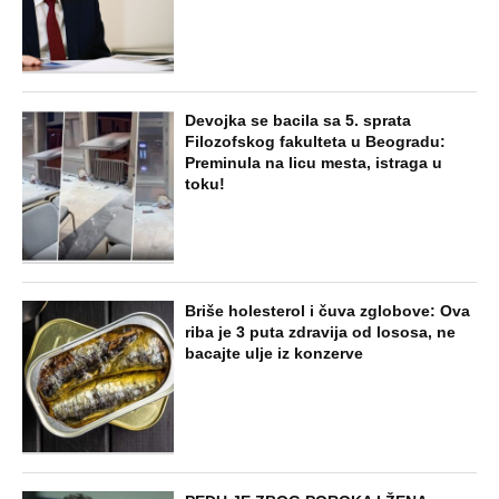
Devojka se bacila sa 5. sprata
Filozofskog fakulteta u Beogradu:
Preminula na licu mesta, istraga u
toku!
Briše holesterol i čuva zglobove: Ova
riba je 3 puta zdravija od lososa, ne
bacajte ulje iz konzerve