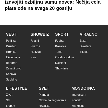
izdvojiti ozbiljnu sumu novca: Nečija cela
plata ode na svega 20 gostiju
VESTI
SHOWBIZ
SPORT
VIRALNO
Politika
Rijaliti
Fudbal
Bizar
Društvo
Zvezde
Košarka
Svaštara
Hronika
Holivud
Tenis
Tiktok
Ekonomija
Kviz
Ostali sportovi
Beograd
Navijači
Zasadi drvo
Showtime
Kosovo
Sudbine
LIFESTYLE
SVET
MONDO INC.
Život
Planeta
Impressum
Stil
Globalno zagrevanje
Kontakt
Ljubav
Hrvatska
Marketing