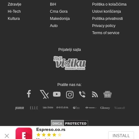
Zdravlje
BiH
Politika o kolačićima
Hi-Tech
Crna Gora
Uslovi korišćenja
Kultura
Makedonija
Politika privatnosti
Auto
Privacy policy
Terms of service
Prijatelji sajta
Pratite nas na:
Espreso.co.rs
INSTALL
Copyright © Espreso.co.rs 2026. Sva prava zadržana. Mondo inc.