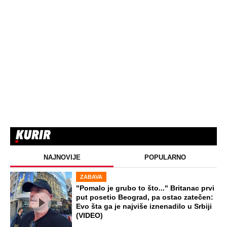
NAJNOVIJE
POPULARNO
ZABAVA
"Pomalo je grubo to što..." Britanac prvi
put posetio Beograd, pa ostao zatečen:
Evo šta ga je najviše iznenadilo u Srbiji
(VIDEO)