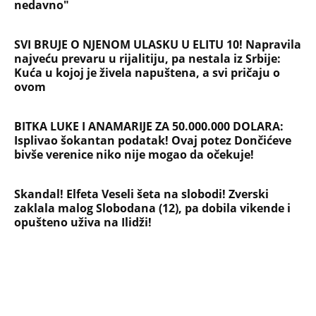
nedavno"
SVI BRUJE O NJENOM ULASKU U ELITU 10! Napravila
najveću prevaru u rijalitiju, pa nestala iz Srbije:
Kuća u kojoj je živela napuštena, a svi pričaju o
ovom
BITKA LUKE I ANAMARIJE ZA 50.000.000 DOLARA:
Isplivao šokantan podatak! Ovaj potez Dončićeve
bivše verenice niko nije mogao da očekuje!
Skandal! Elfeta Veseli šeta na slobodi! Zverski
zaklala malog Slobodana (12), pa dobila vikende i
opušteno uživa na Ilidži!