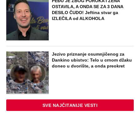
PEĐU JE ZBOG POROKA I ŽENA
OSTAVILA, A ONDA SE ZA 3 DANA
DESILO ČUDO! Jeftina stvar ga
IZLEČILA od ALKOHOLA
Jezivo priznanje osumnjičenog za
Dankino ubistvo: Telo u crnom džaku
doneo u dvorište, a onda preokret
SVE NAJČITANIJE VESTI