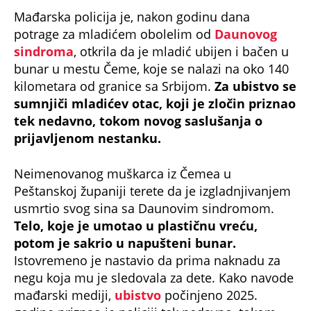
Mađarska policija je, nakon godinu dana
potrage za mladićem obolelim od
Daunovog
sindroma
, otkrila da je mladić ubijen i bačen u
bunar u mestu Čeme, koje se nalazi na oko 140
kilometara od granice sa Srbijom.
Za ubistvo se
sumnjiči mladićev otac, koji je zločin priznao
tek nedavno, tokom novog saslušanja o
prijavljenom nestanku.
Neimenovanog muškarca iz Čemea u
Peštanskoj županiji terete da je izgladnjivanjem
usmrtio svog sina sa Daunovim sindromom.
Telo, koje je umotao u plastičnu vreću,
potom je sakrio u napušteni bunar.
Istovremeno je nastavio da prima naknadu za
negu koja mu je sledovala za dete. Kako navode
mađarski mediji,
ubistvo
počinjeno 2025.