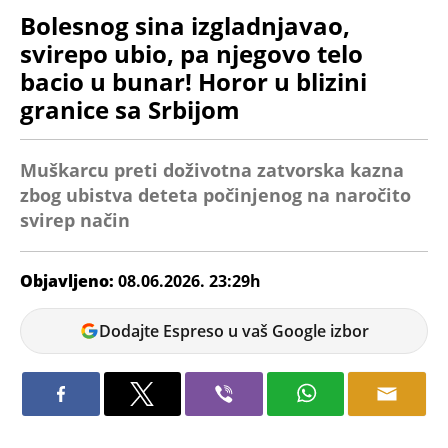
Bolesnog sina izgladnjavao,
svirepo ubio, pa njegovo telo
bacio u bunar! Horor u blizini
granice sa Srbijom
Muškarcu preti doživotna zatvorska kazna
zbog ubistva deteta počinjenog na naročito
svirep način
Objavljeno:
08.06.2026. 23:29h
Tamara
Dodajte Espreso u vaš Google izbor
Marić