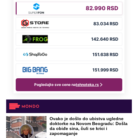
Ovako je došlo do ubistva ugledne
doktorke na Novom Beogradu: Došla
da obiđe sina, čuli se krici i
zapomaganje