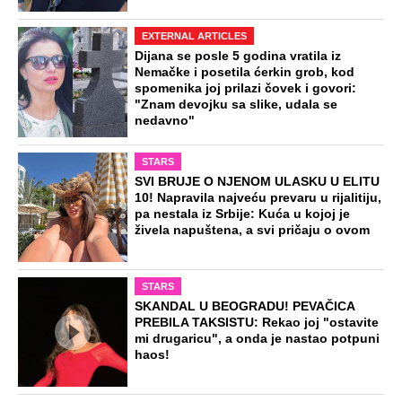
EXTERNAL ARTICLES
Dijana se posle 5 godina vratila iz
Nemačke i posetila ćerkin grob, kod
spomenika joj prilazi čovek i govori:
"Znam devojku sa slike, udala se
nedavno"
STARS
SVI BRUJE O NJENOM ULASKU U ELITU
10! Napravila najveću prevaru u rijalitiju,
pa nestala iz Srbije: Kuća u kojoj je
živela napuštena, a svi pričaju o ovom
STARS
SKANDAL U BEOGRADU! PEVAČICA
PREBILA TAKSISTU: Rekao joj "ostavite
mi drugaricu", a onda je nastao potpuni
haos!