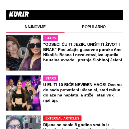
NAJNOVIJE
POPULARNO
STARS
"ODSEĆI ĆU TI JEZIK, UNIŠTITI ŽIVOT I
BRAK" Poslušajte glasovne poruke Ane
Nikolić: Besna i nezaustavljiva uputila
brutalne uvrede i pretnje Slobinoj Jeleni
STARS
U ELITI 10 BIĆE NEVIĐEN HAOS! Ovo su
do sada potvrđeni učesnici, stari računi
dolaze na naplatu, a stiže i stari vuk
rijalitija
EXTERNAL ARTICLES
Dijana se posle 5 godina vratila iz