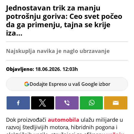
Jednostavan trik za manju
potrošnju goriva: Ceo svet počeo
da ga primenju, tajna se krije
iza...
Najskuplja navika je naglo ubrzavanje
Objavljeno:
18.06.2026. 12:03h
Miloš
Dodajte Espreso u vaš Google izbor
Dojčinović
Dok proizvođači
automobila
ulažu milijarde u
razvoj štedljivijih motora, hibridnih pogona i