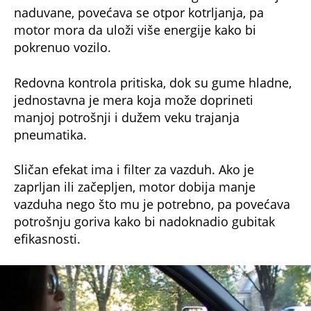
naduvane, povećava se otpor kotrljanja, pa
motor mora da uloži više energije kako bi
pokrenuo vozilo.
Redovna kontrola pritiska, dok su gume hladne,
jednostavna je mera koja može doprineti
manjoj potrošnji i dužem veku trajanja
pneumatika.
Sličan efekat ima i filter za vazduh. Ako je
zaprljan ili začepljen, motor dobija manje
vazduha nego što mu je potrebno, pa povećava
potrošnju goriva kako bi nadoknadio gubitak
efikasnosti.