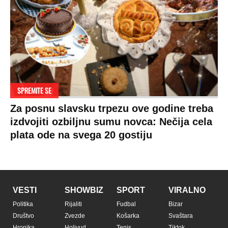
SPREMITE SE
Za posnu slavsku trpezu ove godine treba
izdvojiti ozbiljnu sumu novca: Nečija cela
plata ode na svega 20 gostiju
VESTI
SHOWBIZ
SPORT
VIRALNO
Politika
Rijaliti
Fudbal
Bizar
Društvo
Zvezde
Košarka
Svaštara
Hronika
Holivud
Tenis
Tiktok