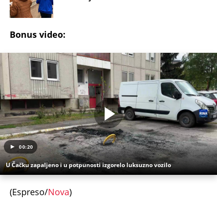
Bonus video:
00:20
U Čačku zapaljeno i u potpunosti izgorelo luksuzno vozilo
(Espreso/
Nova
)