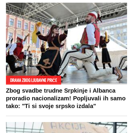
DRAMA ZBOG LJUBAVNE PRIČE
Zbog svadbe trudne Srpkinje i Albanca
proradio nacionalizam! Popljuvali ih samo
tako: "Ti si svoje srpsko izdala"