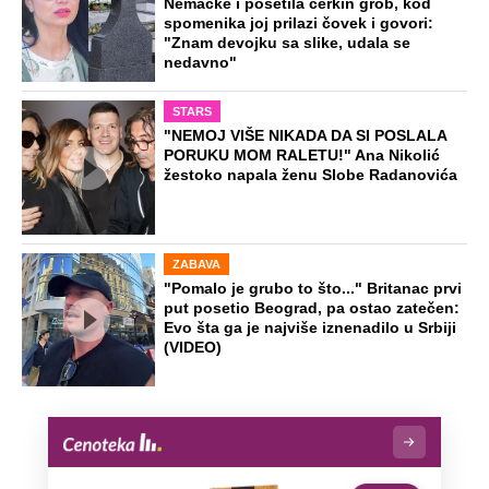
Nemačke i posetila ćerkin grob, kod
spomenika joj prilazi čovek i govori:
"Znam devojku sa slike, udala se
nedavno"
STARS
"NEMOJ VIŠE NIKADA DA SI POSLALA
PORUKU MOM RALETU!" Ana Nikolić
žestoko napala ženu Slobe Radanovića
ZABAVA
"Pomalo je grubo to što..." Britanac prvi
put posetio Beograd, pa ostao zatečen:
Evo šta ga je najviše iznenadilo u Srbiji
(VIDEO)