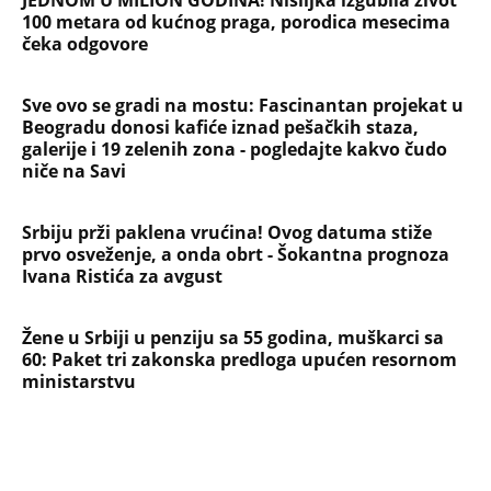
JEDNOM U MILION GODINA! Nišlijka izgubila život
100 metara od kućnog praga, porodica mesecima
čeka odgovore
Sve ovo se gradi na mostu: Fascinantan projekat u
Beogradu donosi kafiće iznad pešačkih staza,
galerije i 19 zelenih zona - pogledajte kakvo čudo
niče na Savi
Srbiju prži paklena vrućina! Ovog datuma stiže
prvo osveženje, a onda obrt - Šokantna prognoza
Ivana Ristića za avgust
Žene u Srbiji u penziju sa 55 godina, muškarci sa
60: Paket tri zakonska predloga upućen resornom
ministarstvu