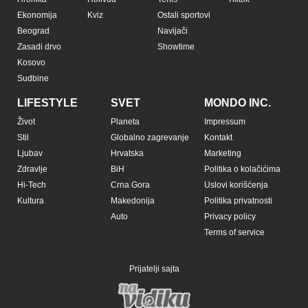
Ekonomija
Kviz
Ostali sportovi
Beograd
Navijači
Zasadi drvo
Showtime
Kosovo
Sudbine
LIFESTYLE
SVET
MONDO INC.
Život
Planeta
Impressum
Stil
Globalno zagrevanje
Kontakt
Ljubav
Hrvatska
Marketing
Zdravlje
BiH
Politika o kolačićima
Hi-Tech
Crna Gora
Uslovi korišćenja
Kultura
Makedonija
Politika privatnosti
Auto
Privacy policy
Terms of service
Prijatelji sajta