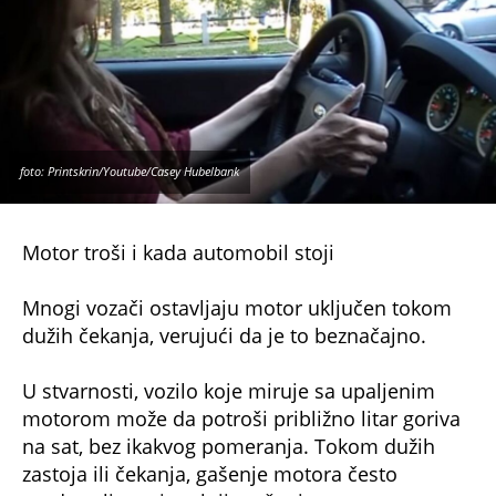
foto: Printskrin/Youtube/Casey Hubelbank
Motor troši i kada automobil stoji
Mnogi vozači ostavljaju motor uključen tokom
dužih čekanja, verujući da je to beznačajno.
U stvarnosti, vozilo koje miruje sa upaljenim
motorom može da potroši približno litar goriva
na sat, bez ikakvog pomeranja. Tokom dužih
zastoja ili čekanja, gašenje motora često