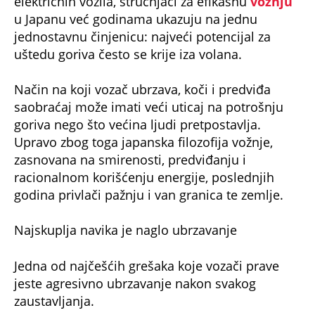
električnih vozila, stručnjaci za efikasnu
vožnju
u Japanu već godinama ukazuju na jednu
jednostavnu činjenicu: najveći potencijal za
uštedu goriva često se krije iza volana.
Način na koji vozač ubrzava, koči i predviđa
saobraćaj može imati veći uticaj na potrošnju
goriva nego što većina ljudi pretpostavlja.
Upravo zbog toga japanska filozofija vožnje,
zasnovana na smirenosti, predviđanju i
racionalnom korišćenju energije, poslednjih
godina privlači pažnju i van granica te zemlje.
Najskuplja navika je naglo ubrzavanje
Jedna od najčešćih grešaka koje vozači prave
jeste agresivno ubrzavanje nakon svakog
zaustavljanja.