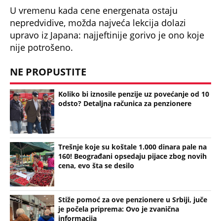
U vremenu kada cene energenata ostaju
nepredvidive, možda najveća lekcija dolazi
upravo iz Japana: najjeftinije gorivo je ono koje
nije potrošeno.
NE PROPUSTITE
Koliko bi iznosile penzije uz povećanje od 10
odsto? Detaljna računica za penzionere
Trešnje koje su koštale 1.000 dinara pale na
160! Beograđani opsedaju pijace zbog novih
cena, evo šta se desilo
Stiže pomoć za ove penzionere u Srbiji, juče
je počela priprema: Ovo je zvanična
informacija