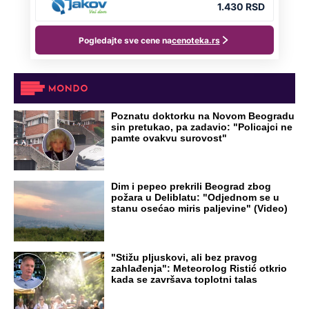
Poznatu doktorku na Novom Beogradu
sin pretukao, pa zadavio: "Policajci ne
pamte ovakvu surovost"
Dim i pepeo prekrili Beograd zbog
požara u Deliblatu: "Odjednom se u
stanu osećao miris paljevine" (Video)
"Stižu pljuskovi, ali bez pravog
zahlađenja": Meteorolog Ristić otkrio
kada se završava toplotni talas