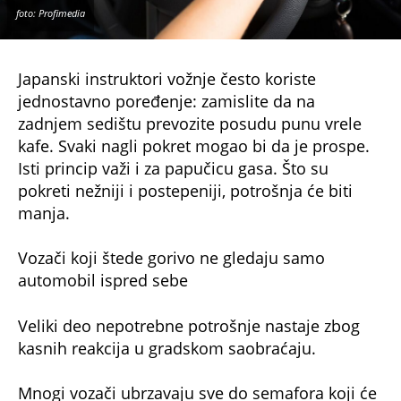
foto: Profimedia
Japanski instruktori vožnje često koriste
jednostavno poređenje: zamislite da na
zadnjem sedištu prevozite posudu punu vrele
kafe. Svaki nagli pokret mogao bi da je prospe.
Isti princip važi i za papučicu gasa. Što su
pokreti nežniji i postepeniji, potrošnja će biti
manja.
Vozači koji štede gorivo ne gledaju samo
automobil ispred sebe
Veliki deo nepotrebne potrošnje nastaje zbog
kasnih reakcija u gradskom saobraćaju.
Mnogi vozači ubrzavaju sve do semafora koji će