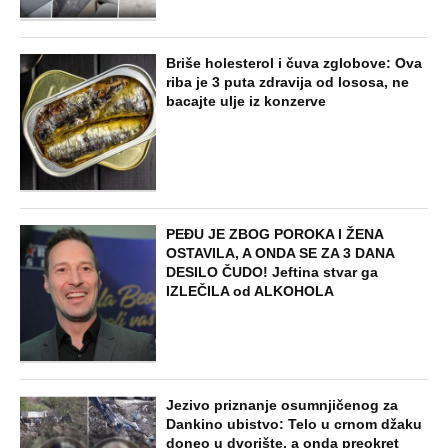
Briše holesterol i čuva zglobove: Ova
riba je 3 puta zdravija od lososa, ne
bacajte ulje iz konzerve
PEĐU JE ZBOG POROKA I ŽENA
OSTAVILA, A ONDA SE ZA 3 DANA
DESILO ČUDO! Jeftina stvar ga
IZLEČILA od ALKOHOLA
Jezivo priznanje osumnjičenog za
Dankino ubistvo: Telo u crnom džaku
doneo u dvorište, a onda preokret