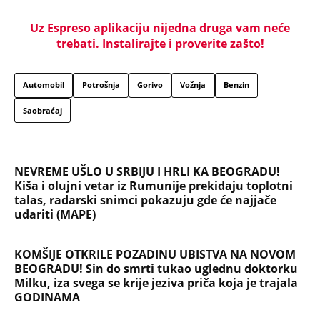
Uz Espreso aplikaciju nijedna druga vam neće
trebati. Instalirajte i proverite zašto!
Automobil
Potrošnja
Gorivo
Vožnja
Benzin
Saobraćaj
NEVREME UŠLO U SRBIJU I HRLI KA BEOGRADU!
Kiša i olujni vetar iz Rumunije prekidaju toplotni
talas, radarski snimci pokazuju gde će najjače
udariti (MAPE)
KOMŠIJE OTKRILE POZADINU UBISTVA NA NOVOM
BEOGRADU! Sin do smrti tukao uglednu doktorku
Milku, iza svega se krije jeziva priča koja je trajala
GODINAMA