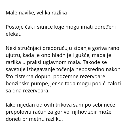
Male navike, velika razlika
Postoje čak i sitnice koje mogu imati određeni
efekat.
Neki stručnjaci preporučuju sipanje goriva rano
ujutru, kada je ono hladnije i gušće, mada je
razlika u praksi uglavnom mala. Takođe se
savetuje izbegavanje točenja neposredno nakon
što cisterna dopuni podzemne rezervoare
benzinske pumpe, jer se tada mogu podići talozi
sa dna rezervoara.
Iako nijedan od ovih trikova sam po sebi neće
prepoloviti račun za gorivo, njihov zbir može
doneti primetnu razliku.