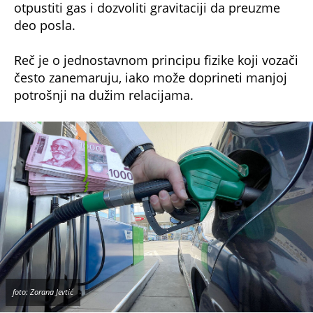
otpustiti gas i dozvoliti gravitaciji da preuzme
deo posla.
Reč je o jednostavnom principu fizike koji vozači
često zanemaruju, iako može doprineti manjoj
potrošnji na dužim relacijama.
foto: Zorana Jevtić