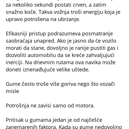
za nekoliko sekundi postati crven, a zatim
snažno koče. Takva vožnja troši energiju koja je
upravo potrošena na ubrzanje.
Efikasniji pristup podrazumeva posmatranje
saobraćaja unapred. Ako je jasno da će vozilo
morati da stane, dovoljno je ranije pustiti gas i
dozvoliti automobilu da se kreće zahvaljujući
inerciji. Na dnevnim rutama ova navika može
doneti iznenađujuće velike uštede.
Gume često troše više goriva nego što vozači
misle
Potrošnja ne zavisi samo od motora.
Pritisak u gumama jedan je od najčešće
zanemarenih faktora. Kada su gume nedovoljno