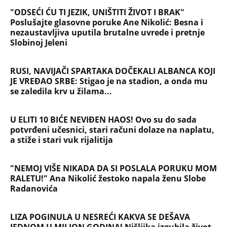
"ODSEĆI ĆU TI JEZIK, UNIŠTITI ŽIVOT I BRAK"
Poslušajte glasovne poruke Ane Nikolić: Besna i
nezaustavljiva uputila brutalne uvrede i pretnje
Slobinoj Jeleni
RUSI, NAVIJAČI SPARTAKA DOČEKALI ALBANCA KOJI
JE VREĐAO SRBE: Stigao je na stadion, a onda mu
se zaledila krv u žilama...
U ELITI 10 BIĆE NEVIĐEN HAOS! Ovo su do sada
potvrđeni učesnici, stari računi dolaze na naplatu,
a stiže i stari vuk rijalitija
"NEMOJ VIŠE NIKADA DA SI POSLALA PORUKU MOM
RALETU!" Ana Nikolić žestoko napala ženu Slobe
Radanovića
LIZA POGINULA U NESREĆI KAKVA SE DEŠAVA