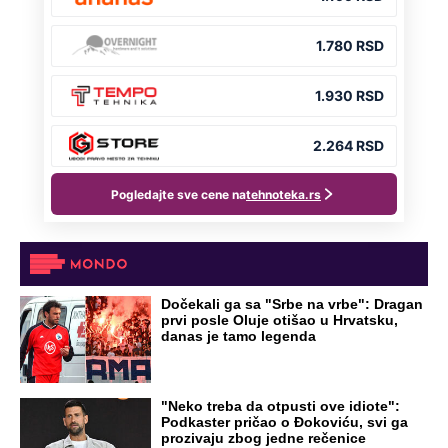
Dočekali ga sa "Srbe na vrbe": Dragan
prvi posle Oluje otišao u Hrvatsku,
danas je tamo legenda
"Neko treba da otpusti ove idiote":
Podkaster pričao o Đokoviću, svi ga
prozivaju zbog jedne rečenice