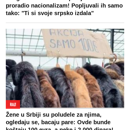
proradio nacionalizam! Popljuvali ih samo
tako: "Ti si svoje srpsko izdala"
RAJ!
Žene u Srbiji su poludele za njima,
ogledaju se, bacaju pare: Ovde bunde
koštaju 100 evra, a neke i 2.000 dinara!