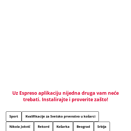
Uz Espreso aplikaciju nijedna druga vam neće
trebati. Instalirajte i proverite zašto!
Sport
Kvalifikacije za Svetsko prvenstvo u košarci
Nikola Jokvić
Rekord
Košarka
Beograd
Srbija