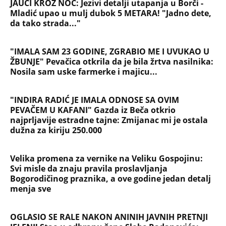
JAUCI KROZ NOĆ: Jezivi detalji utapanja u Borči -
Mladić upao u mulj dubok 5 METARA! "Jadno dete,
da tako strada..."
"IMALA SAM 23 GODINE, ZGRABIO ME I UVUKAO U
ŽBUNJE" Pevačica otkrila da je bila žrtva nasilnika:
Nosila sam uske farmerke i majicu...
"INDIRA RADIĆ JE IMALA ODNOSE SA OVIM
PEVAČEM U KAFANI" Gazda iz Beča otkrio
najprljavije estradne tajne: Zmijanac mi je ostala
dužna za kiriju 250.000
Velika promena za vernike na Veliku Gospojinu:
Svi misle da znaju pravila proslavljanja
Bogorodičinog praznika, a ove godine jedan detalj
menja sve
OGLASIO SE RALE NAKON ANINIH JAVNIH PRETNJI