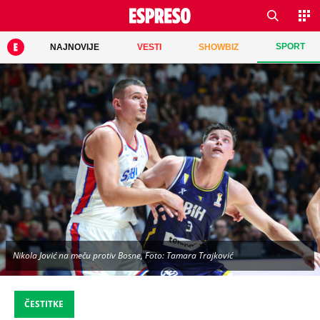
SPORT
NAJNOVIJE
VESTI
SHOWBIZ
Nikola Jović na meču protiv Bosne, Foto: Tamara Trajković
ČESTITKE