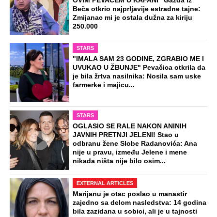
OVIM PEVAČEM U KAFANI" Gazda iz
Beča otkrio najprljavije estradne tajne:
Zmijanac mi je ostala dužna za kiriju
250.000
STARS
"IMALA SAM 23 GODINE, ZGRABIO ME I
UVUKAO U ŽBUNJE" Pevačica otkrila da
je bila žrtva nasilnika: Nosila sam uske
farmerke i majicu...
STARS
OGLASIO SE RALE NAKON ANINIH
JAVNIH PRETNJI JELENI! Stao u
odbranu žene Slobe Radanovića: Ana
nije u pravu, između Jelene i mene
nikada ništa nije bilo osim...
EXTERNAL ARTICLES
Marijanu je otac poslao u manastir
zajedno sa delom nasledstva: 14 godina
bila zazidana u sobici, ali je u tajnosti