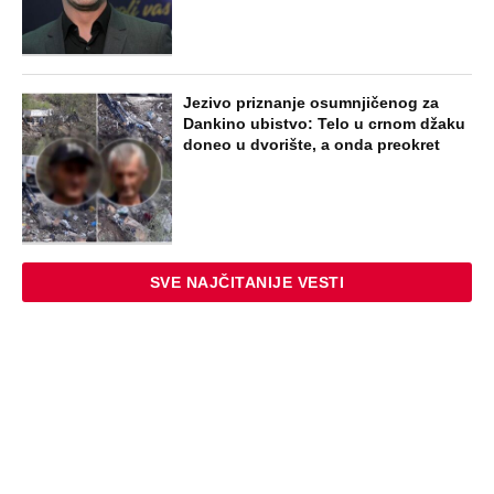
Jezivo priznanje osumnjičenog za
Dankino ubistvo: Telo u crnom džaku
doneo u dvorište, a onda preokret
SVE NAJČITANIJE VESTI