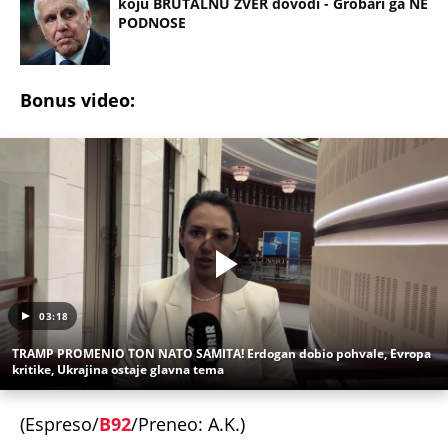
koju BRUTALNU ZVER dovodi - Grobari ga NE
PODNOSE
Bonus video:
03:18
TRAMP PROMENIO TON NATO SAMITA! Erdogan dobio pohvale, Evropa
kritike, Ukrajina ostaje glavna tema
(Espreso/
B92
/Preneo: A.K.)