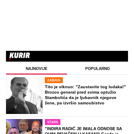
NAJNOVIJE
POPULARNO
ZABAVA
Tito je viknuo: "Zaustavite tog ludaka!"
Brozov general pred svima optužio
Stambolića da je ljubavnik njegove
žene, pa izvršio samoubistvo
STARS
"INDIRA RADIĆ JE IMALA ODNOSE SA