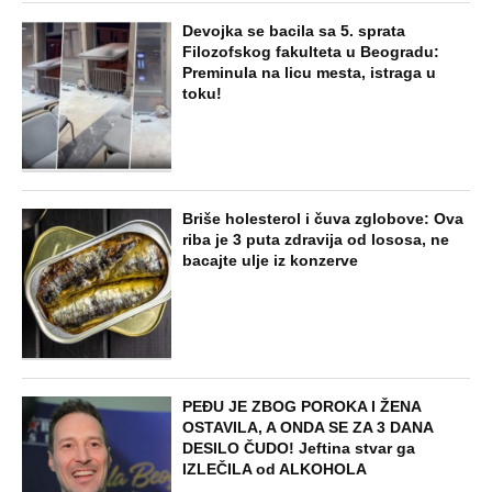
Devojka se bacila sa 5. sprata
Filozofskog fakulteta u Beogradu:
Preminula na licu mesta, istraga u
toku!
Briše holesterol i čuva zglobove: Ova
riba je 3 puta zdravija od lososa, ne
bacajte ulje iz konzerve
PEĐU JE ZBOG POROKA I ŽENA
OSTAVILA, A ONDA SE ZA 3 DANA
DESILO ČUDO! Jeftina stvar ga
IZLEČILA od ALKOHOLA