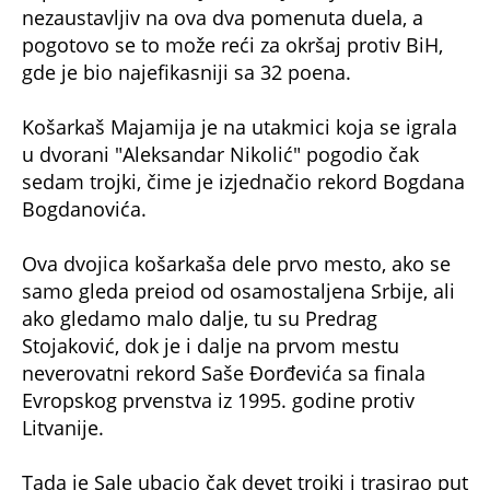
nezaustavljiv na ova dva pomenuta duela, a
pogotovo se to može reći za okršaj protiv BiH,
gde je bio najefikasniji sa 32 poena.
Košarkaš Majamija je na utakmici koja se igrala
u dvorani "Aleksandar Nikolić" pogodio čak
sedam trojki, čime je izjednačio rekord Bogdana
Bogdanovića.
Ova dvojica košarkaša dele prvo mesto, ako se
samo gleda preiod od osamostaljena Srbije, ali
ako gledamo malo dalje, tu su Predrag
Stojaković, dok je i dalje na prvom mestu
neverovatni rekord Saše Đorđevića sa finala
Evropskog prvenstva iz 1995. godine protiv
Litvanije.
Tada je Sale ubacio čak devet trojki i trasirao put