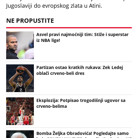
Jugoslaviji do evropskog zlata u Atini.
NE PROPUSTITE
Asvel pravi najmoćniji tim: Stiže i superstar
iz NBA lige!
Partizan ostao kratkih rukava: Zek Ledej
oblači crveno-beli dres
Eksplozija: Potpisao trogodišnji ugovor sa
crveno-belima
Bomba Željka Obradovića! Pogledajte samo