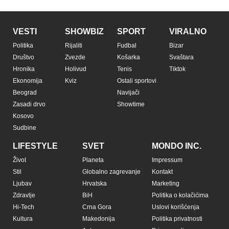
VESTI
SHOWBIZ
SPORT
VIRALNO
Politika
Rijaliti
Fudbal
Bizar
Društvo
Zvezde
Košarka
Svaštara
Hronika
Holivud
Tenis
Tiktok
Ekonomija
Kviz
Ostali sportovi
Beograd
Navijači
Zasadi drvo
Showtime
Kosovo
Sudbine
LIFESTYLE
SVET
MONDO INC.
Život
Planeta
Impressum
Stil
Globalno zagrevanje
Kontakt
Ljubav
Hrvatska
Marketing
Zdravlje
BiH
Politika o kolačićima
Hi-Tech
Crna Gora
Uslovi korišćenja
Kultura
Makedonija
Politika privatnosti