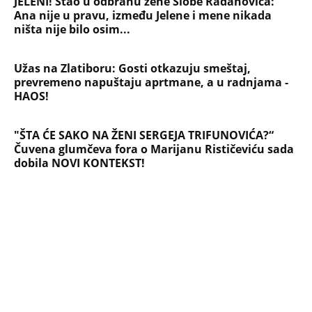
JELENI! Stao u odbranu žene Slobe Radanovića:
Ana nije u pravu, između Jelene i mene nikada
ništa nije bilo osim...
Užas na Zlatiboru: Gosti otkazuju smeštaj,
prevremeno napuštaju aprtmane, a u radnjama -
HAOS!
"ŠTA ĆE SAKO NA ŽENI SERGEJA TRIFUNOVIĆA?“
Čuvena glumčeva fora o Marijanu Rističeviću sada
dobila NOVI KONTEKST!