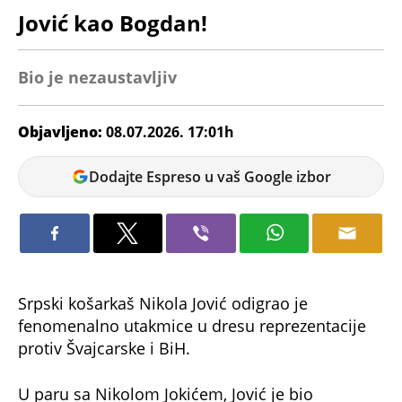
Jović kao Bogdan!
Bio je nezaustavljiv
Objavljeno:
08.07.2026. 17:01h
Andrej
Dodajte Espreso u vaš Google izbor
Kosić
Srpski košarkaš Nikola Jović odigrao je
fenomenalno utakmice u dresu reprezentacije
protiv Švajcarske i BiH.
U paru sa Nikolom Jokićem, Jović je bio