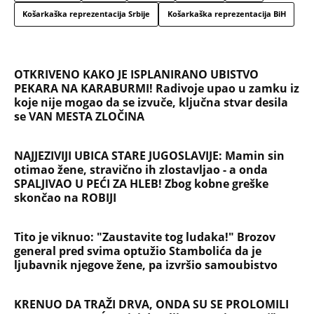
Košarkaška reprezentacija Srbije
Košarkaška reprezentacija BiH
OTKRIVENO KAKO JE ISPLANIRANO UBISTVO
PEKARA NA KARABURMI! Radivoje upao u zamku iz
koje nije mogao da se izvuče, ključna stvar desila
se VAN MESTA ZLOČINA
NAJJEZIVIJI UBICA STARE JUGOSLAVIJE: Mamin sin
otimao žene, stravično ih zlostavljao - a onda
SPALJIVAO U PEĆI ZA HLEB! Zbog kobne greške
skončao na ROBIJI
Tito je viknuo: "Zaustavite tog ludaka!" Brozov
general pred svima optužio Stambolića da je
ljubavnik njegove žene, pa izvršio samoubistvo
KRENUO DA TRAŽI DRVA, ONDA SU SE PROLOMILI