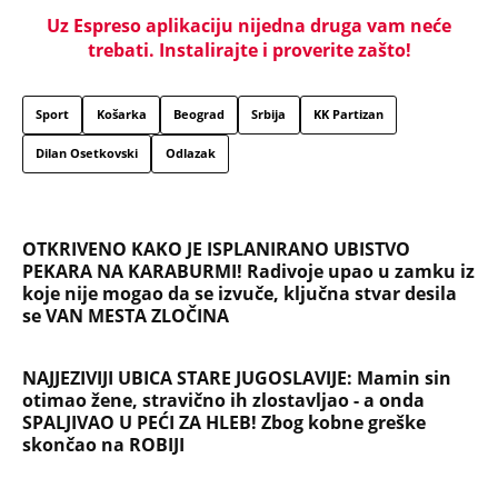
se VAN MESTA ZLOČINA
NAJJEZIVIJI UBICA STARE JUGOSLAVIJE: Mamin sin
otimao žene, stravično ih zlostavljao - a onda
SPALJIVAO U PEĆI ZA HLEB! Zbog kobne greške
skončao na ROBIJI
Tito je viknuo: "Zaustavite tog ludaka!" Brozov
general pred svima optužio Stambolića da je
ljubavnik njegove žene, pa izvršio samoubistvo
KRENUO DA TRAŽI DRVA, ONDA SU SE PROLOMILI
JAUCI KROZ NOĆ: Jezivi detalji utapanja u Borči -
Mladić upao u mulj dubok 5 METARA! "Jadno dete,
da tako strada..."
VERENICU KRALJA HLEBA ISMEVAJU NA MREŽAMA:
Zbog jednog detalja sa gala slavlja i veridbe je
urnišu: "Dva dinara bukvalno"