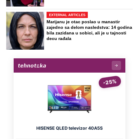
Dočekali ga sa "Srbe na vrbe": Dragan
prvi posle Oluje otišao u Hrvatsku,
danas je tamo legenda