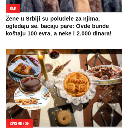
VESTI
SHOWBIZ
SPORT
VIRALNO
Politika
Rijaliti
Fudbal
Bizar
Društvo
Zvezde
Košarka
Svaštara
Hronika
Holivud
Tenis
Tiktok
Ekonomija
Kviz
Ostali sportovi
Beograd
Navijači
Zasadi drvo
Showtime
Kosovo
Sudbine
LIFESTYLE
SVET
MONDO INC.
Život
Planeta
Impressum
Stil
Globalno zagrevanje
Kontakt
Ljubav
Hrvatska
Marketing
Zdravlje
BiH
Politika o kolačićima