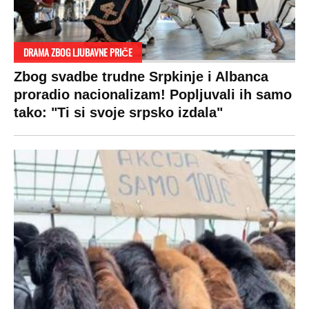
ogledaju se, bacaju pare: Ovde bunde
koštaju 100 evra, a neke i 2.000 dinara!
SPREMITE SE
Za posnu slavsku trpezu ove godine treba
izdvojiti ozbiljnu sumu novca: Nečija cela
plata ode na svega 20 gostiju