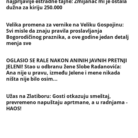
Užas na Zlatiboru: Gosti otkazuju smeštaj,
prevremeno napuštaju aprtmane, a u radnjama -
HAOS!
NAJČITANIJE
NAJNOVIJE
Evropa optužila Rusiju za važnu stvar
koja se tiče Irana: Znamo da to rade