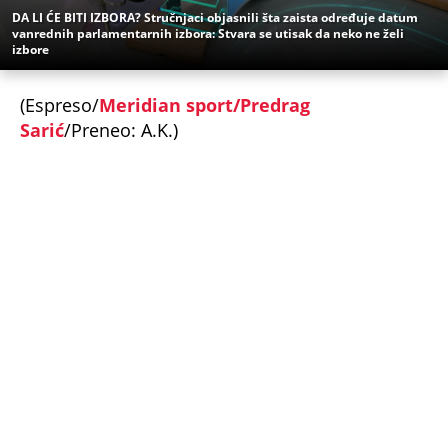
vanrednih parlamentarnih izbora: Stvara se utisak da neko ne želi
izbore
(Espreso/
Meridian sport/Predrag
Sarić
/Preneo: A.K.)
Uz Espreso aplikaciju nijedna druga vam neće
trebati. Instalirajte i proverite zašto!
Sport
Košarka
Beograd
Srbija
KK Partizan
Dilan Osetkovski
Odlazak
OTKRIVENO KAKO JE ISPLANIRANO UBISTVO
PEKARA NA KARABURMI! Radivoje upao u zamku iz
koje nije mogao da se izvuče, ključna stvar desila