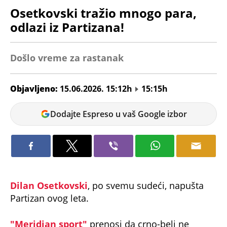
Osetkovski tražio mnogo para,
odlazi iz Partizana!
Došlo vreme za rastanak
Objavljeno:
15.06.2026. 15:12h
15:15h
Andrej
Dodajte Espreso u vaš Google izbor
Kosić
Dilan Osetkovski
, po svemu sudeći, napušta
Partizan ovog leta.
"Meridian sport"
prenosi da crno-beli ne
planiraju da produže saradnju sa američkim