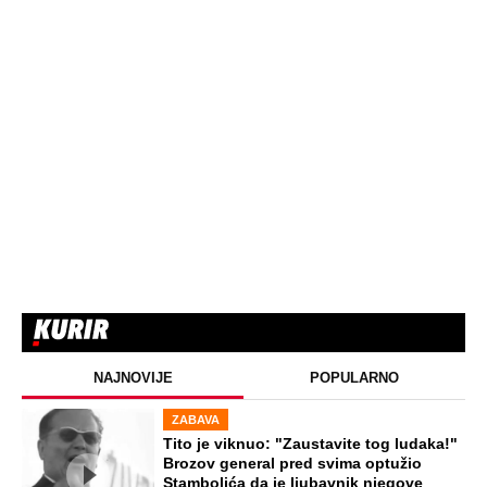
STARS
VERENICU KRALJA HLEBA ISMEVAJU
NA MREŽAMA: Zbog jednog detalja sa
gala slavlja i veridbe je urnišu: "Dva
dinara bukvalno"
STARS
"INDIRA RADIĆ JE IMALA ODNOSE SA
OVIM PEVAČEM U KAFANI" Gazda iz
Beča otkrio najprljavije estradne tajne:
Zmijanac mi je ostala dužna za kiriju
250.000
STARS
"IMALA SAM 23 GODINE, ZGRABIO ME I
UVUKAO U ŽBUNJE" Pevačica otkrila da
je bila žrtva nasilnika: Nosila sam uske
farmerke i majicu...
EXTERNAL ARTICLES
Marijanu je otac poslao u manastir