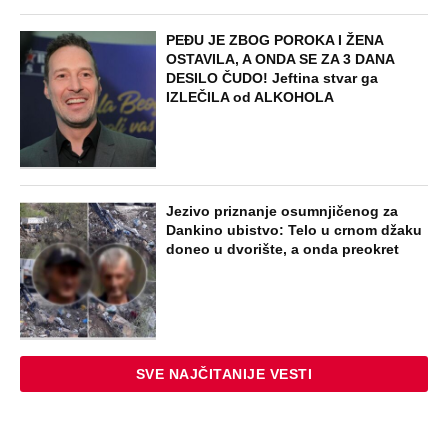
NAJNOVIJE
POPULARNO
ZABAVA
Tito je viknuo: "Zaustavite tog ludaka!"
Brozov general pred svima optužio
Stambolića da je ljubavnik njegove
žene, pa izvršio samoubistvo