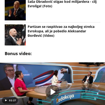
Evroliga! (Foto)
Partizan se raspitivao za najboljeg strelca
Evrokupa, ali je pobedio Aleksandar
Đorđević (Video)
Bonus video:
02:27
DA LI ĆE BITI IZBORA? Stručnjaci objasnili šta zaista određuje datum