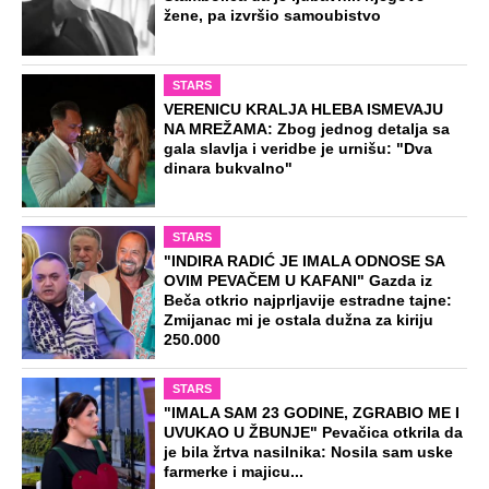
zajedno sa delom nasledstva: 14 godina
bila zazidana u sobici, ali je u tajnosti
decu rađala