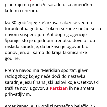
krilnim centrom.
Iza 30-godišnjeg košarkaša nalazi se veoma
turbulentna godina. Tokom sezone suočio se sa
novom suspenzijom Antidoping agencije
Španije, što je u jednom trenutku dovelo i do
raskida saradnje, da bi kasnije ugovor bio
obnovljen, ali samo do kraja takmičarske
godine.
Prema navodima "Meridian sporta", glavni
razlog zbog kojeg neće doći do nastavka
saradnje jesu finansijski uslovi koje Osetkovski
traži za novi ugovor, a
Partizan
ih ne smatra
prihvatljivim.
Amerikanac je u Evroligi prosečno beležio 7,2
poena i 2,9 skokova po utakmici, dok je u ABA