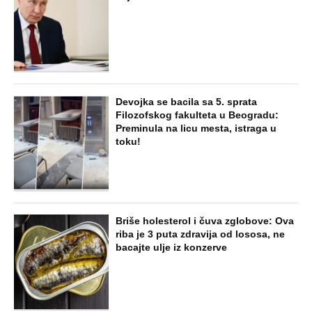
DESILO ČUDO! Jeftina stvar ga
IZLEČILA od ALKOHOLA
Jezivo priznanje osumnjičenog za
Dankino ubistvo: Telo u crnom džaku
doneo u dvorište, a onda preokret
SVE NAJČITANIJE VESTI