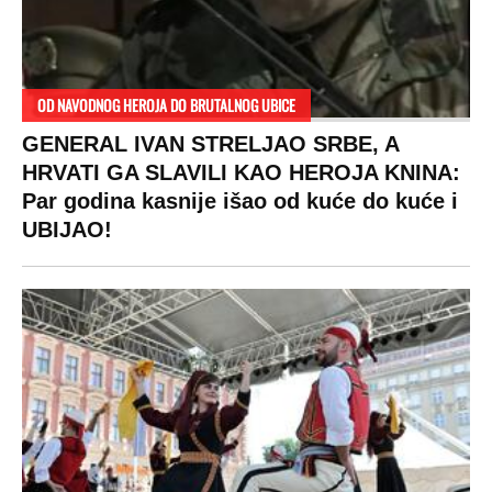
DRAMA ZBOG LJUBAVNE PRIČE
Zbog svadbe trudne Srpkinje i Albanca
proradio nacionalizam! Popljuvali ih samo
tako: "Ti si svoje srpsko izdala"
RAJ!
Žene u Srbiji su poludele za njima,