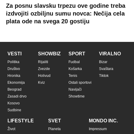
Hi-Tech
Crna Gora
Uslovi korišćenja
Kultura
Makedonija
Politika privatnosti
Auto
Privacy policy
Terms of service
Prijatelji sajta
Pratite nas na:
Copyright © Espreso.co.rs 2026. Sva prava zadržana. Mondo inc.