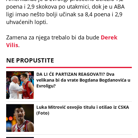
ligi imao nešto bolji učinak sa 8,4 poena i 2,9
uhvaćenih lopti.
Zamena za njega trebalo bi da bude
Derek
Vilis
.
NE PROPUSTITE
DA LI ĆE PARTIZAN REAGOVATI? Dva
velikana bi da vrate Bogdana Bogdanovića u
Evroligu?
Luka Mitrović osvojio titulu i otišao iz CSKA
(Foto)
Saša Obradović stigao kod milijardera - cilj