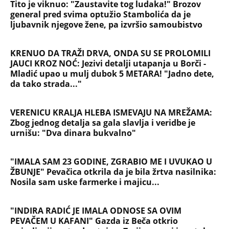
"IMALA SAM 23 GODINE, ZGRABIO ME I UVUKAO U
ŽBUNJE" Pevačica otkrila da je bila žrtva nasilnika:
Nosila sam uske farmerke i majicu...
"INDIRA RADIĆ JE IMALA ODNOSE SA OVIM
PEVAČEM U KAFANI" Gazda iz Beča otkrio
najprljavije estradne tajne: Zmijanac mi je ostala
dužna za kiriju 250.000
Velika promena za vernike na Veliku Gospojinu:
Svi misle da znaju pravila proslavljanja
Bogorodičinog praznika, a ove godine jedan detalj
menja sve
OGLASIO SE RALE NAKON ANINIH JAVNIH PRETNJI
JELENI! Stao u odbranu žene Slobe Radanovića:
Ana nije u pravu, između Jelene i mene nikada
ništa nije bilo osim...