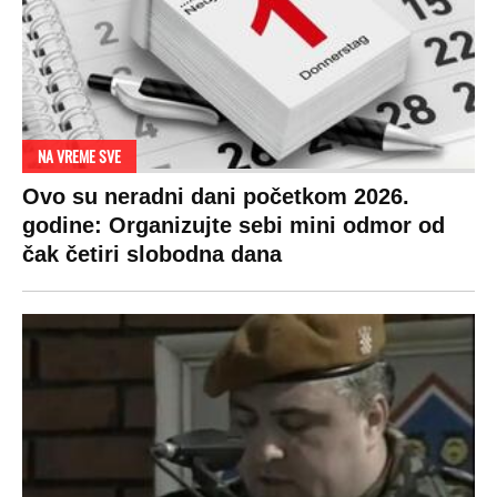
OD NAVODNOG HEROJA DO BRUTALNOG UBICE
GENERAL IVAN STRELJAO SRBE, A
HRVATI GA SLAVILI KAO HEROJA KNINA:
Par godina kasnije išao od kuće do kuće i
UBIJAO!