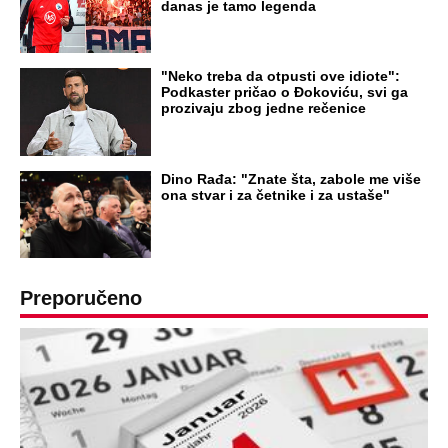
NA VREME SVE
Ovo su neradni dani početkom 2026.
godine: Organizujte sebi mini odmor od
čak četiri slobodna dana