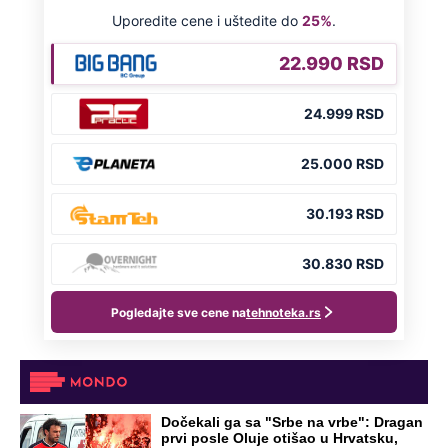
"Neko treba da otpusti ove idiote":
Podkaster pričao o Đokoviću, svi ga
prozivaju zbog jedne rečenice
Dino Rađa: "Znate šta, zabole me više
ona stvar i za četnike i za ustaše"
Preporučeno