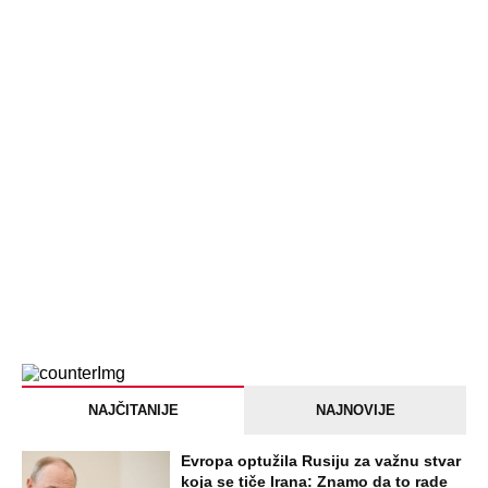
Devojka se bacila sa 5. sprata
Filozofskog fakulteta u Beogradu:
Preminula na licu mesta, istraga u
toku!
Briše holesterol i čuva zglobove: Ova
riba je 3 puta zdravija od lososa, ne
bacajte ulje iz konzerve
PEĐU JE ZBOG POROKA I ŽENA
OSTAVILA, A ONDA SE ZA 3 DANA