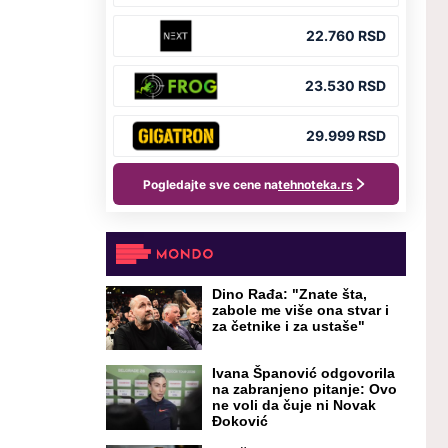
Dino Rađa: "Znate šta,
zabole me više ona stvar i
za četnike i za ustaše"
Ivana Španović odgovorila
na zabranjeno pitanje: Ovo
ne voli da čuje ni Novak
Đoković