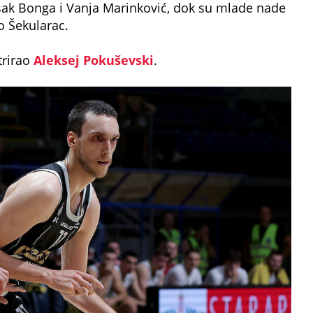
 Isak Bonga i Vanja Marinković, dok su mlade nade
o Šekularac.
trirao
Aleksej Pokuševski
.