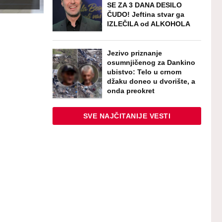
SE ZA 3 DANA DESILO
ČUDO! Jeftina stvar ga
IZLEČILA od ALKOHOLA
Jezivo priznanje
osumnjičenog za Dankino
ubistvo: Telo u crnom
džaku doneo u dvorište, a
onda preokret
SVE NAJČITANIJE VESTI