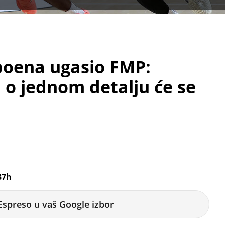
poena ugasio FMP:
, o jednom detalju će se
37h
Espreso u vaš Google izbor