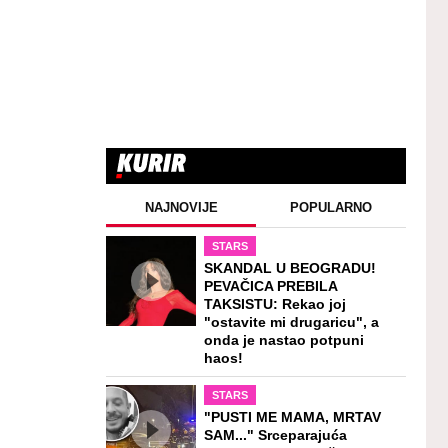
NAJNOVIJE
POPULARNO
STARS
SKANDAL U BEOGRADU!
PEVAČICA PREBILA
TAKSISTU: Rekao joj
"ostavite mi drugaricu", a
onda je nastao potpuni
haos!
STARS
"PUSTI ME MAMA, MRTAV
SAM..." Srceparajuća