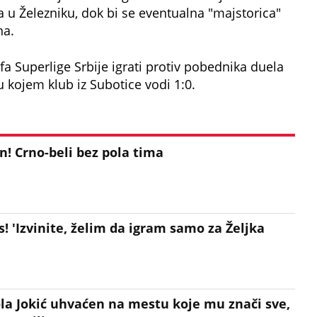
 u Železniku, dok bi se eventualna "majstorica"
na.
-ofa Superlige Srbije igrati protiv pobednika duela
 kojem klub iz Subotice vodi 1:0.
n! Crno-beli bez pola tima
! 'Izvinite, želim da igram samo za Željka
ola Jokić uhvaćen na mestu koje mu znači sve,