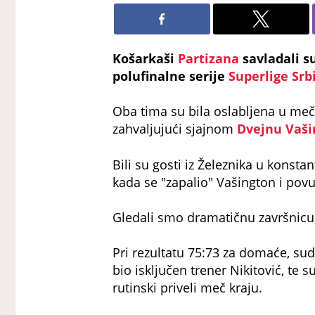
Košarkaši
Partizana
savladali s
polufinalne serije
Superlige Srb
Oba tima su bila oslabljena u meču k
zahvaljujući sjajnom
Dvejnu Vaši
Bili su gosti iz Železnika u konst
kada se "zapalio" Vašington i pov
Gledali smo dramatičnu završnicu, 
Pri rezultatu 75:73 za domaće, sud
bio isključen trener Nikitović, te s
rutinski priveli meč kraju.