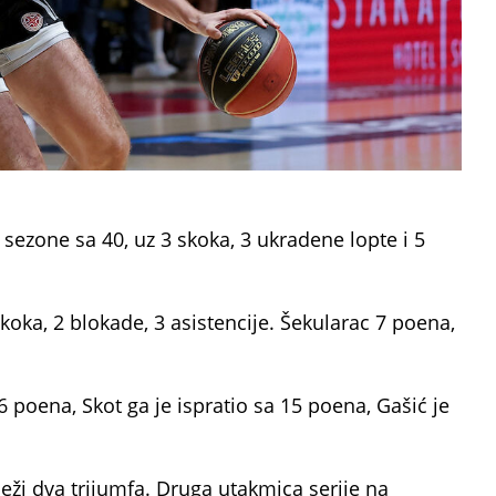
 sezone sa 40, uz 3 skoka, 3 ukradene lopte i 5
oka, 2 blokade, 3 asistencije. Šekularac 7 poena,
6 poena, Skot ga je ispratio sa 15 poena, Gašić je
leži dva trijumfa. Druga utakmica serije na