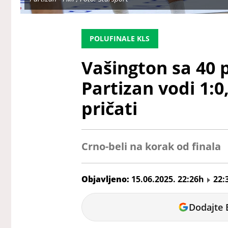
POLUFINALE KLS
Vašington sa 40 
Partizan vodi 1:0
pričati
Crno-beli na korak od finala
Objavljeno:
15.06.2025. 22:26h
22:
Jelena
Dodajte 
Bjeljić