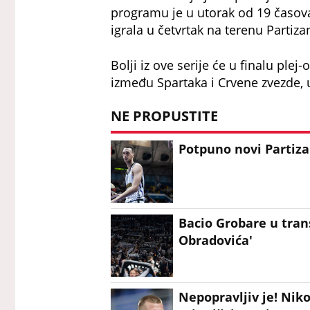
programu je u utorak od 19 časova
igrala u četvrtak na terenu Partiza
Bolji iz ove serije će u finalu plej
između Spartaka i Crvene zvezde, u
NE PROPUSTITE
Potpuno novi Partiza
Bacio Grobare u trans
Obradovića'
Nepopravljiv je! Nik