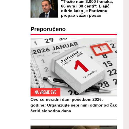
"Tražio nam 3.000 franaka,
66 evra i 30 centi": Ljajić
otkrio kako je Partizanu
propao važan posao
Preporučeno
NA VREME SVE
Ovo su neradni dani početkom 2026.
godine: Organizujte sebi mini odmor od čak
četiri slobodna dana