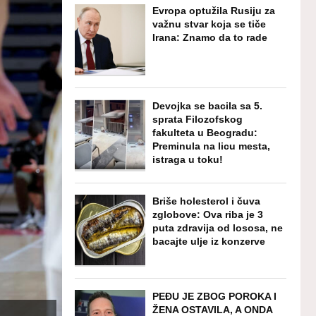
Evropa optužila Rusiju za
važnu stvar koja se tiče
Irana: Znamo da to rade
Devojka se bacila sa 5.
sprata Filozofskog
fakulteta u Beogradu:
Preminula na licu mesta,
istraga u toku!
Briše holesterol i čuva
zglobove: Ova riba je 3
puta zdravija od lososa, ne
bacajte ulje iz konzerve
PEĐU JE ZBOG POROKA I
ŽENA OSTAVILA, A ONDA