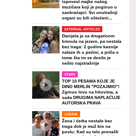
ispovest majke našeg
muzičara koji je poginuo u
saobraćajci: Svi unutrašnji
organi su bili oštećeni...
EXTERNAL ARTICLES
Danijela je sa drugaricom
krenula na jezero, pa nestala
bez traga: 2 godine kasnije
nalaze ih u pećini, a priča o
tome šta im se desilo je
nešto najstrašnije
STARS
TOP 10 PESAMA KOJE JE
DINO MERLIN "POZAJMIO"!
Zgrnuo lovu na hitovima, a
sada DRUGIMA NAPLAĆUJE
AUTORSKA PRAVA
ZABAVA
Žena i ćerka nestale bez
traga dok je muž bio na
poslu: Kad su telo pronašli