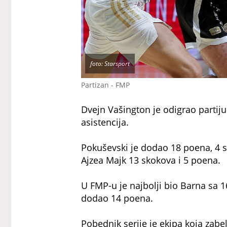
foto: Starsport
Partizan - FMP
Dvejn Vašington je odigrao partiju
asistencija.
Pokuševski je dodao 18 poena, 4 sk
Ajzea Majk 13 skokova i 5 poena.
U FMP-u je najbolji bio Barna sa 1
dodao 14 poena.
Pobednik serije je ekipa koja zabe