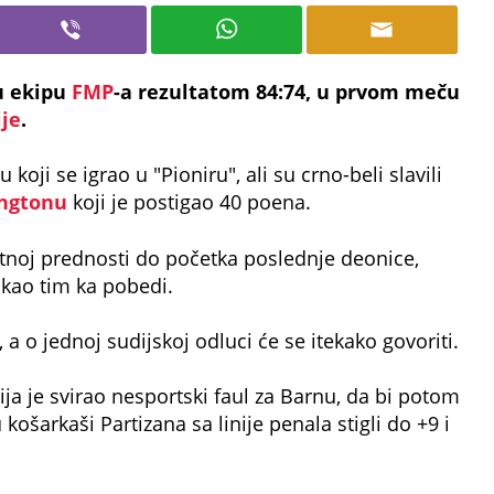
u ekipu
FMP
-a rezultatom 84:74, u prvom meču
ije
.
oji se igrao u "Pioniru", ali su crno-beli slavili
ngtonu
koji je postigao 40 poena.
antnoj prednosti do početka poslednje deonice,
ukao tim ka pobedi.
a o jednoj sudijskoj odluci će se itekako govoriti.
ija je svirao nesportski faul za Barnu, da bi potom
u košarkaši Partizana sa linije penala stigli do +9 i