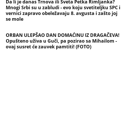
Da li je danas Trnova ili Sveta Petka Rimljanka?
Mnogi Srbi su u zabludi - evo koju svetiteljku SPC i
vernici zapravo obeležavaju 8. avgusta i zašto joj
se mole
ORBAN ULEPŠAO DAN DOMAĆINU IZ DRAGAČEVA!
Opušteno uživa u Guči, pa pozirao sa Mihailom -
ovaj susret će zauvek pamtiti! (FOTO)