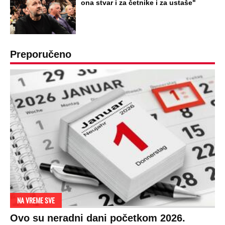
ona stvar i za četnike i za ustaše"
Preporučeno
NA VREME SVE
Ovo su neradni dani početkom 2026.