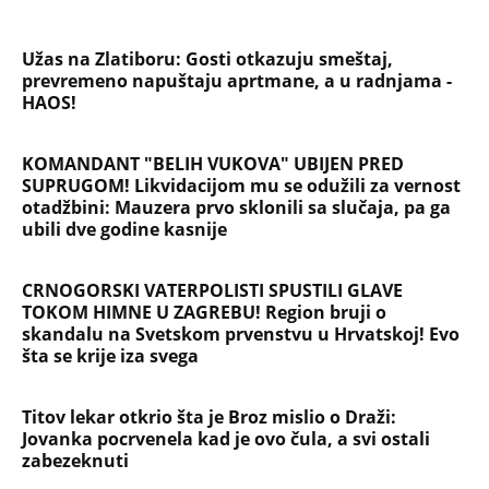
Užas na Zlatiboru: Gosti otkazuju smeštaj,
prevremeno napuštaju aprtmane, a u radnjama -
HAOS!
KOMANDANT "BELIH VUKOVA" UBIJEN PRED
SUPRUGOM! Likvidacijom mu se odužili za vernost
otadžbini: Mauzera prvo sklonili sa slučaja, pa ga
ubili dve godine kasnije
CRNOGORSKI VATERPOLISTI SPUSTILI GLAVE
TOKOM HIMNE U ZAGREBU! Region bruji o
skandalu na Svetskom prvenstvu u Hrvatskoj! Evo
šta se krije iza svega
Titov lekar otkrio šta je Broz mislio o Draži:
Jovanka pocrvenela kad je ovo čula, a svi ostali
zabezeknuti