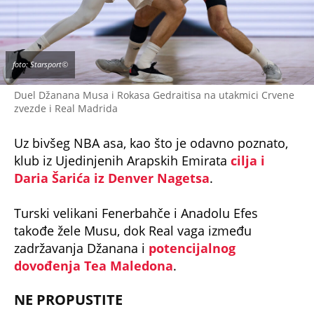
foto: Starsport©
Duel Džanana Musa i Rokasa Gedraitisa na utakmici Crvene
zvezde i Real Madrida
Uz bivšeg NBA asa, kao što je odavno poznato,
klub iz Ujedinjenih Arapskih Emirata
cilja i
Daria Šarića iz Denver Nagetsa
.
Turski velikani Fenerbahče i Anadolu Efes
takođe žele Musu, dok Real vaga između
zadržavanja Džanana i
potencijalnog
dovođenja Tea Maledona
.
NE PROPUSTITE