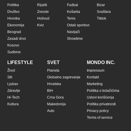
Politika
Rijaliti
Fudbal
Bizar
Društvo
Zvezde
Košarka
Svaštara
Hronika
Holivud
Tenis
Tiktok
Ekonomija
Kviz
Ostali sportovi
Beograd
Navijači
Zasadi drvo
Showtime
Kosovo
Sudbine
LIFESTYLE
SVET
MONDO INC.
Život
Planeta
Impressum
Stil
Globalno zagrevanje
Kontakt
Ljubav
Hrvatska
Marketing
Zdravlje
BiH
Politika o kolačićima
Hi-Tech
Crna Gora
Uslovi korišćenja
Kultura
Makedonija
Politika privatnosti
Auto
Privacy policy
Terms of service