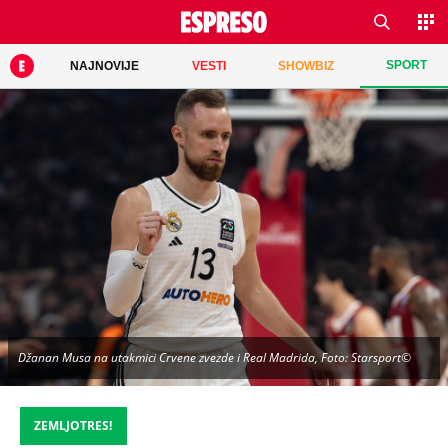
SPORT
NAJNOVIJE
VESTI
SHOWBIZ
Džanan Musa na utakmici Crvene zvezde i Real Madrida, Foto: Starsport©
ZEMLJOTRES!