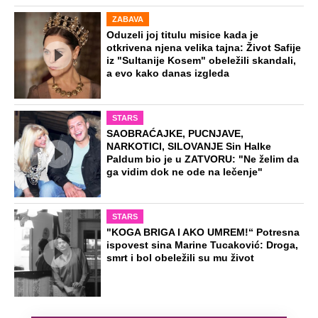
ZABAVA
Oduzeli joj titulu misice kada je
otkrivena njena velika tajna: Život Safije
iz "Sultanije Kosem" obeležili skandali,
a evo kako danas izgleda
STARS
SAOBRAĆAJKE, PUCNJAVE,
NARKOTICI, SILOVANJE Sin Halke
Paldum bio je u ZATVORU: "Ne želim da
ga vidim dok ne ode na lečenje"
STARS
"KOGA BRIGA I AKO UMREM!“ Potresna
ispovest sina Marine Tucaković: Droga,
smrt i bol obeležili su mu život