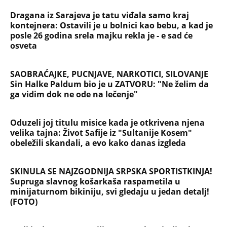
Dragana iz Sarajeva je tatu viđala samo kraj
kontejnera: Ostavili je u bolnici kao bebu, a kad je
posle 26 godina srela majku rekla je - e sad će
osveta
SAOBRAĆAJKE, PUCNJAVE, NARKOTICI, SILOVANJE
Sin Halke Paldum bio je u ZATVORU: "Ne želim da
ga vidim dok ne ode na lečenje"
Oduzeli joj titulu misice kada je otkrivena njena
velika tajna: Život Safije iz "Sultanije Kosem"
obeležili skandali, a evo kako danas izgleda
SKINULA SE NAJZGODNIJA SRPSKA SPORTISTKINJA!
Supruga slavnog košarkaša raspametila u
minijaturnom bikiniju, svi gledaju u jedan detalj!
(FOTO)