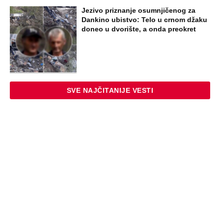
Jezivo priznanje osumnjičenog za
Dankino ubistvo: Telo u crnom džaku
doneo u dvorište, a onda preokret
SVE NAJČITANIJE VESTI