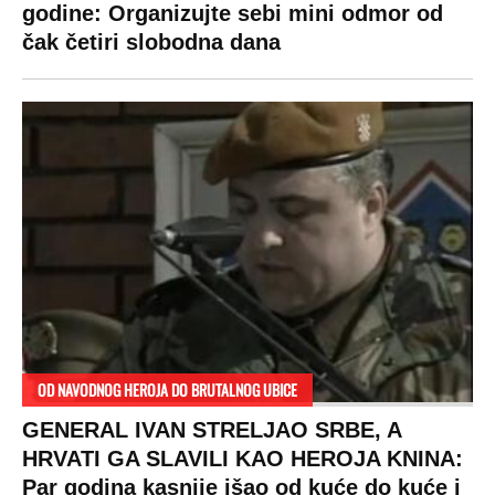
godine: Organizujte sebi mini odmor od
čak četiri slobodna dana
OD NAVODNOG HEROJA DO BRUTALNOG UBICE
GENERAL IVAN STRELJAO SRBE, A
HRVATI GA SLAVILI KAO HEROJA KNINA:
Par godina kasnije išao od kuće do kuće i