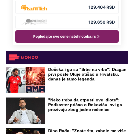
Dočekali ga sa "Srbe na vrbe": Dragan
prvi posle Oluje otišao u Hrvatsku,
danas je tamo legenda
"Neko treba da otpusti ove idiote":
Podkaster pričao o Đokoviću, svi ga
prozivaju zbog jedne rečenice
Dino Rađa: "Znate šta, zabole me više