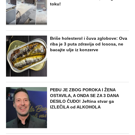
toku!
Briše holesterol i čuva zglobove: Ova
riba je 3 puta zdravija od lososa, ne
bacajte ulje iz konzerve
PEĐU JE ZBOG POROKA I ŽENA
OSTAVILA, A ONDA SE ZA 3 DANA
DESILO ČUDO! Jeftina stvar ga
IZLEČILA od ALKOHOLA