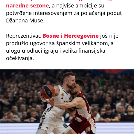
naredne sezone
, a najviše ambicije su
potvrđene interesovanjem za pojačanja poput
Džanana Muse.
Reprezentivac
Bosne i Hercegovine
još nije
produžio ugovor sa španskim velikanom, a
ulogu u odluci igraju i velika finansijska
očekivanja.