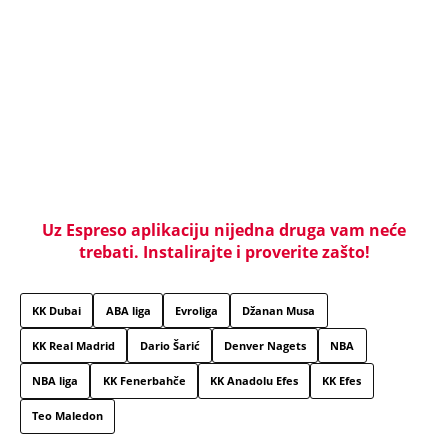
Uz Espreso aplikaciju nijedna druga vam neće
trebati. Instalirajte i proverite zašto!
KK Dubai
ABA liga
Evroliga
Džanan Musa
KK Real Madrid
Dario Šarić
Denver Nagets
NBA
NBA liga
KK Fenerbahče
KK Anadolu Efes
KK Efes
Teo Maledon