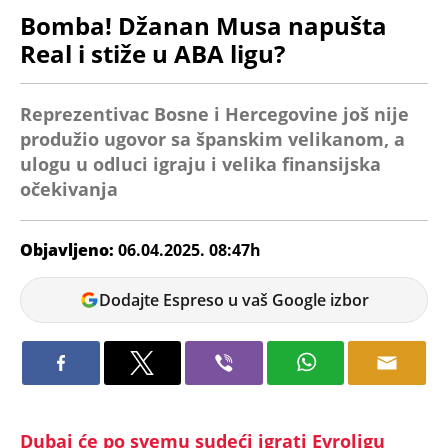
Bomba! Džanan Musa napušta
Real i stiže u ABA ligu?
Reprezentivac Bosne i Hercegovine još nije
produžio ugovor sa španskim velikanom, a
ulogu u odluci igraju i velika finansijska
očekivanja
Objavljeno:
06.04.2025. 08:47h
Veljko
Dodajte Espreso u vaš Google izbor
Petrovic
Dubai će po svemu sudeći igrati Evroligu