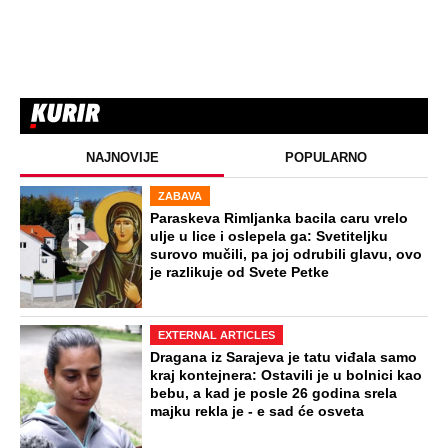
NAJNOVIJE
POPULARNO
ZABAVA
Paraskeva Rimljanka bacila caru vrelo
ulje u lice i oslepela ga: Svetiteljku
surovo mučili, pa joj odrubili glavu, ovo
je razlikuje od Svete Petke
EXTERNAL ARTICLES
Dragana iz Sarajeva je tatu viđala samo
kraj kontejnera: Ostavili je u bolnici kao
bebu, a kad je posle 26 godina srela
majku rekla je - e sad će osveta