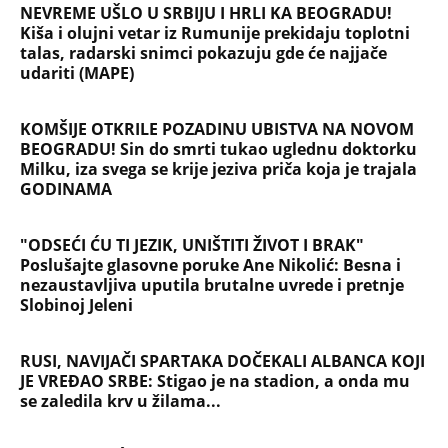
"NEMOJ VIŠE NIKADA DA SI POSLALA PORUKU MOM
RALETU!" Ana Nikolić žestoko napala ženu Slobe
Radanovića
LIZA POGINULA U NESREĆI KAKVA SE DEŠAVA
JEDNOM U MILION GODINA! Nišlijka izgubila život
100 metara od kućnog praga, porodica mesecima
čeka odgovore
Sve ovo se gradi na mostu: Fascinantan projekat u
Beogradu donosi kafiće iznad pešačkih staza,
galerije i 19 zelenih zona - pogledajte kakvo čudo
niče na Savi
Srbiju prži paklena vrućina! Ovog datuma stiže
prvo osveženje, a onda obrt - Šokantna prognoza
Ivana Ristića za avgust
Žene u Srbiji u penziju sa 55 godina, muškarci sa