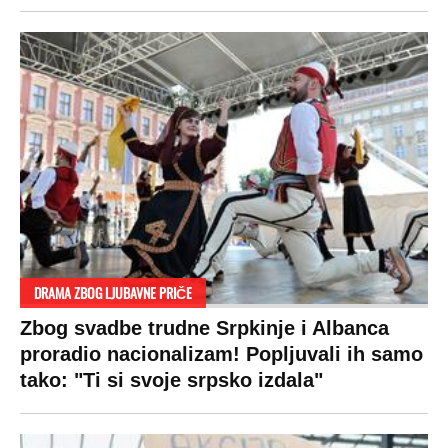
SPREMITE SE
Za posnu slavsku trpezu ove godine treba
izdvojiti ozbiljnu sumu novca: Nečija cela
plata ode na svega 20 gostiju