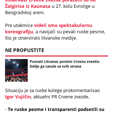
Žalgirisa iz Kaunasa
u 27. kolu Evrolige u
Beogradskoj areni.
Pre utakmice
videli smo spektakularnu
koreografiju,
a navijači su pevali ruske pesme,
što je iznerviralo litvanske medije.
NE PROPUSTITE
Poznati Litvanac ponizio Crvenu zvezdu:
Delije ga zasule sa svih strana
Situaciju je za ruske kolege prokomentarisao
Igor Vujičin
, aktuelni PR Crvene zvezde.
-
Te ruske pesme i transparenti podsetili su
na snažne veze srpskog i ruskog naroda koje