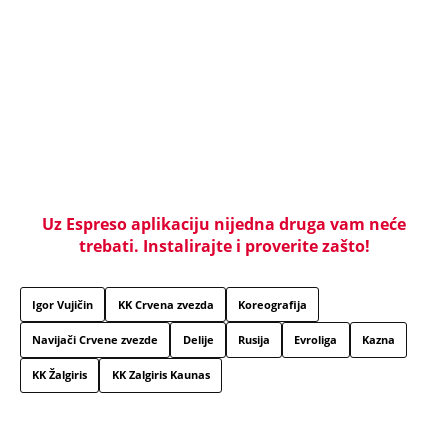
KOMŠIJE OTKRILE POZADINU UBISTVA NA NOVOM
BEOGRADU! Sin do smrti tukao uglednu doktorku
Milku, iza svega se krije jeziva priča koja je trajala
GODINAMA
"ODSEĆI ĆU TI JEZIK, UNIŠTITI ŽIVOT I BRAK"
Poslušajte glasovne poruke Ane Nikolić: Besna i
nezaustavljiva uputila brutalne uvrede i pretnje
Slobinoj Jeleni
RUSI, NAVIJAČI SPARTAKA DOČEKALI ALBANCA KOJI
JE VREĐAO SRBE: Stigao je na stadion, a onda mu
se zaledila krv u žilama...
U ELITI 10 BIĆE NEVIĐEN HAOS! Ovo su do sada
potvrđeni učesnici, stari računi dolaze na naplatu,
a stiže i stari vuk rijalitija