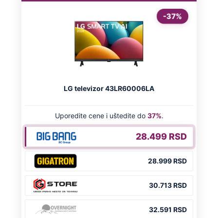
Dino Rađa: "Znate šta, zabole me više
ona stvar i za četnike i za ustaše"
Preporučeno