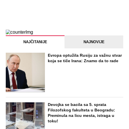
Jezivo priznanje osumnjičenog za
Dankino ubistvo: Telo u crnom džaku
doneo u dvorište, a onda preokret
SVE NAJČITANIJE VESTI