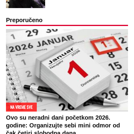
GENERAL IVAN STRELJAO SRBE, A
HRVATI GA SLAVILI KAO HEROJA KNINA:
Par godina kasnije išao od kuće do kuće i
UBIJAO!
DRAMA ZBOG LJUBAVNE PRIČE
Zbog svadbe trudne Srpkinje i Albanca