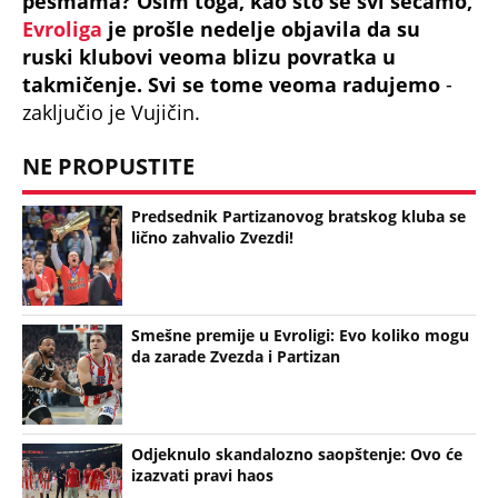
Evroliga
je prošle nedelje objavila da su
ruski klubovi veoma blizu povratka u
takmičenje. Svi se tome veoma radujemo
-
zaključio je Vujičin.
NE PROPUSTITE
Predsednik Partizanovog bratskog kluba se
lično zahvalio Zvezdi!
Smešne premije u Evroligi: Evo koliko mogu
da zarade Zvezda i Partizan
Odjeknulo skandalozno saopštenje: Ovo će
izazvati pravi haos