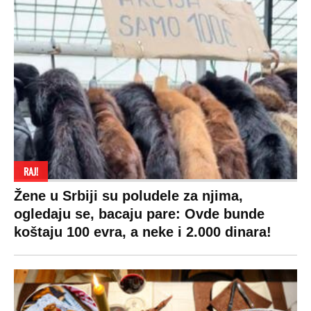
VESTI
SHOWBIZ
SPORT
VIRALNO
Politika
Rijaliti
Fudbal
Bizar
Društvo
Zvezde
Košarka
Svaštara
Hronika
Holivud
Tenis
Tiktok
Ekonomija
Kviz
Ostali sportovi
Beograd
Navijači
Zasadi drvo
Showtime
Kosovo
Sudbine
LIFESTYLE
SVET
MONDO INC.
Život
Planeta
Impressum
Stil
Globalno zagrevanje
Kontakt
Ljubav
Hrvatska
Marketing
Zdravlje
BiH
Politika o kolačićima
Hi-Tech
Crna Gora
Uslovi korišćenja
Kultura
Makedonija
Politika privatnosti
Auto
Privacy policy