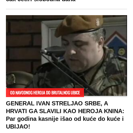
proradio nacionalizam! Popljuvali ih samo
tako: "Ti si svoje srpsko izdala"
RAJ!
Žene u Srbiji su poludele za njima,
ogledaju se, bacaju pare: Ovde bunde
koštaju 100 evra, a neke i 2.000 dinara!