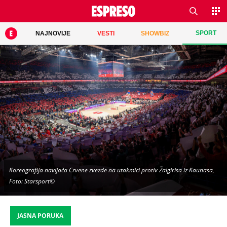
SPORT
NAJNOVIJE
VESTI
SHOWBIZ
Koreografija navijača Crvene zvezde na utakmici protiv Žalgirisa iz Kaunasa,
Foto: Starsport©
JASNA PORUKA