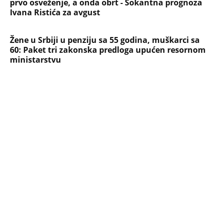
Devojka se bacila sa 5. sprata
Filozofskog fakulteta u Beogradu:
Preminula na licu mesta, istraga u
toku!
Briše holesterol i čuva zglobove: Ova
riba je 3 puta zdravija od lososa, ne
bacajte ulje iz konzerve
PEĐU JE ZBOG POROKA I ŽENA
OSTAVILA, A ONDA SE ZA 3 DANA
DESILO ČUDO! Jeftina stvar ga
IZLEČILA od ALKOHOLA