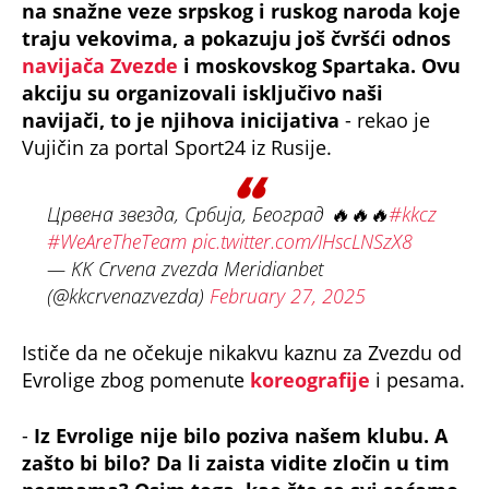
traju vekovima, a pokazuju još čvršći odnos
navijača Zvezde
i moskovskog Spartaka. Ovu
akciju su organizovali isključivo naši
navijači, to je njihova inicijativa
- rekao je
Vujičin za portal Sport24 iz Rusije.
Црвена звезда, Србија, Београд 🔥🔥🔥
#kkcz
#WeAreTheTeam
pic.twitter.com/IHscLNSzX8
— KK Crvena zvezda Meridianbet
(@kkcrvenazvezda)
February 27, 2025
Ističe da ne očekuje nikakvu kaznu za Zvezdu od
Evrolige zbog pomenute
koreografije
i pesama.
-
Iz Evrolige nije bilo poziva našem klubu. A
zašto bi bilo? Da li zaista vidite zločin u tim
pesmama? Osim toga, kao što se svi sećamo,