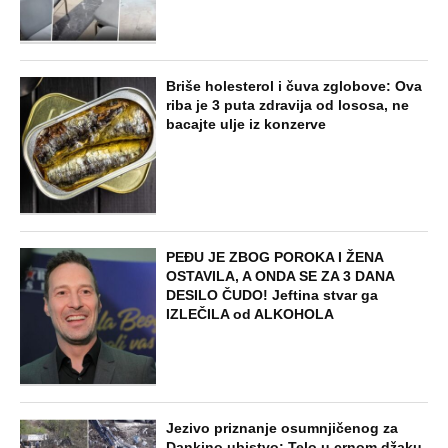
NAJNOVIJE
POPULARNO
STARS
"ODSEĆI ĆU TI JEZIK, UNIŠTITI ŽIVOT I
BRAK" Poslušajte glasovne poruke Ane
Nikolić: Besna i nezaustavljiva uputila
brutalne uvrede i pretnje Slobinoj Jeleni
STARS
U ELITI 10 BIĆE NEVIĐEN HAOS! Ovo su
do sada potvrđeni učesnici, stari računi