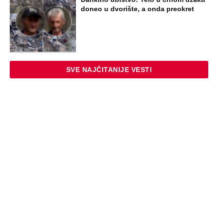
dolaze na naplatu, a stiže i stari vuk
rijalitija
EXTERNAL ARTICLES
Dijana se posle 5 godina vratila iz
Nemačke i posetila ćerkin grob, kod
spomenika joj prilazi čovek i govori:
"Znam devojku sa slike, udala se
nedavno"
STARS
"NEMOJ VIŠE NIKADA DA SI POSLALA
PORUKU MOM RALETU!" Ana Nikolić
žestoko napala ženu Slobe Radanovića
ZABAVA
"Pomalo je grubo to što..." Britanac prvi
put posetio Beograd, pa ostao zatečen:
Evo šta ga je najviše iznenadilo u Srbiji
(VIDEO)