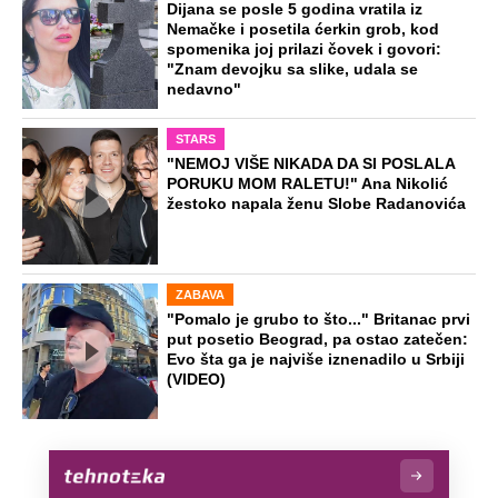
Dočekali ga sa "Srbe na vrbe": Dragan
prvi posle Oluje otišao u Hrvatsku,
danas je tamo legenda
"Neko treba da otpusti ove idiote":
Podkaster pričao o Đokoviću, svi ga
prozivaju zbog jedne rečenice