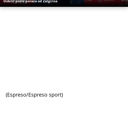
(Espreso/Espreso sport)
Uz Espreso aplikaciju nijedna druga vam neće
trebati. Instalirajte i proverite zašto!
Igor Vujičin
KK Crvena zvezda
Koreografija
Navijači Crvene zvezde
Delije
Rusija
Evroliga
Kazna
KK Žalgiris
KK Zalgiris Kaunas
NEVREME UŠLO U SRBIJU I HRLI KA BEOGRADU!
Kiša i olujni vetar iz Rumunije prekidaju toplotni
talas, radarski snimci pokazuju gde će najjače
udariti (MAPE)