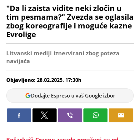
"Da li zaista vidite neki zločin u
tim pesmama?" Zvezda se oglasila
zbog koreografije i moguće kazne
Evrolige
Litvanski mediji iznervirani zbog poteza
navijača
Objavljeno:
28.02.2025. 17:30h
Veljko
Dodajte Espreso u vaš Google izbor
Petrovic
Košarkaši Crvene zvezde poraženi su od