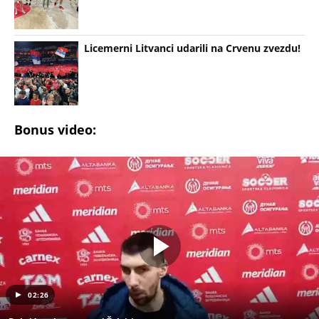
Licemerni Litvanci udarili na Crvenu zvezdu!
Bonus video:
02:26
Dobrić posle poraza od Žalgirisa