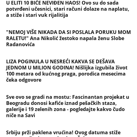
60: Paket tri zakonska predloga upućen resornom
ministarstvu
NAJČITANIJE
NAJNOVIJE
Evropa optužila Rusiju za važnu stvar
koja se tiče Irana: Znamo da to rade