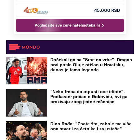
NA VREME SVE
Ovo su neradni dani početkom 2026.
godine: Organizujte sebi mini odmor od
čak četiri slobodna dana
OD NAVODNOG HEROJA DO BRUTALNOG UBICE