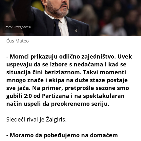
foto: Starsport©
Ćus Mateo
- Momci prikazuju odlično zajedništvo. Uvek
uspevaju da se izbore s nedaćama i kad se
situacija čini bezizlaznom. Takvi momenti
mnogo znače i ekipa na duže staze postaje
sve jača. Na primer, pretprošle sezone smo
gubili 2:0 od Partizana i na spektakularan
način uspeli da preokrenemo seriju.
Sledeći rival je Žalgiris.
- Moramo da pobeđujemo na domaćem