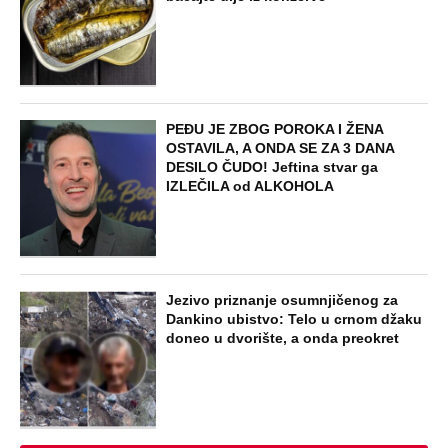
PEĐU JE ZBOG POROKA I ŽENA
OSTAVILA, A ONDA SE ZA 3 DANA
DESILO ČUDO! Jeftina stvar ga
IZLEČILA od ALKOHOLA
Jezivo priznanje osumnjičenog za
Dankino ubistvo: Telo u crnom džaku
doneo u dvorište, a onda preokret