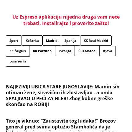
Uz Espreso aplikaciju nijedna druga vam neće
trebati. Instalirajte i proverite zašto!
Sport
Košarka
Madrid
Španija
KK Real Madrid
KK Žalgiris
KK Partizan
Evroliga
Ćus Mateo
Izjava
Loša serija
NAJJEZIVIJI UBICA STARE JUGOSLAVIJE: Mamin sin
otimao žene, stravično ih zlostavljao - a onda
SPALJIVAO U PEĆI ZA HLEB! Zbog kobne greške
skončao na ROBIJI
Tito je viknuo: "Zaustavite tog ludaka!" Brozov
general pred svima optužio Stambolića da je