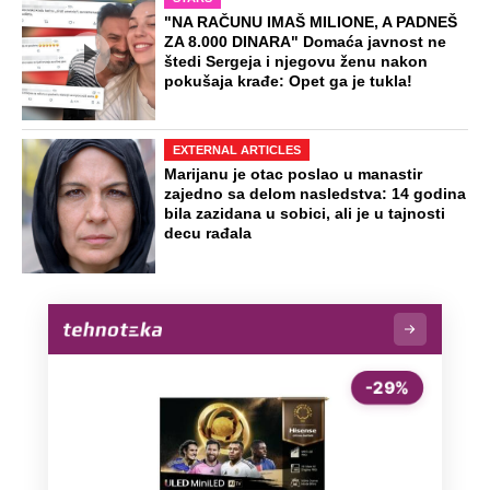
"NA RAČUNU IMAŠ MILIONE, A PADNEŠ
ZA 8.000 DINARA" Domaća javnost ne
štedi Sergeja i njegovu ženu nakon
pokušaja krađe: Opet ga je tukla!
EXTERNAL ARTICLES
Marijanu je otac poslao u manastir
zajedno sa delom nasledstva: 14 godina
bila zazidana u sobici, ali je u tajnosti
decu rađala