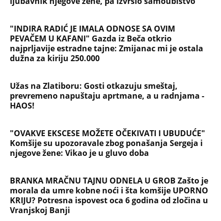
ljubavnik njegove žene, pa izvršio samoubistvo
"INDIRA RADIĆ JE IMALA ODNOSE SA OVIM
PEVAČEM U KAFANI" Gazda iz Beča otkrio
najprljavije estradne tajne: Zmijanac mi je ostala
dužna za kiriju 250.000
Užas na Zlatiboru: Gosti otkazuju smeštaj,
prevremeno napuštaju aprtmane, a u radnjama -
HAOS!
"OVAKVE EKSCESE MOŽETE OČEKIVATI I UBUDUĆE"
Komšije su upozoravale zbog ponašanja Sergeja i
njegove žene: Vikao je u gluvo doba
BRANKA MRAČNU TAJNU ODNELA U GROB Zašto je
morala da umre kobne noći i šta komšije UPORNO
KRIJU? Potresna ispovest oca 6 godina od zločina u
Vranjskoj Banji