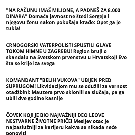
"NA RAČUNU IMAŠ MILIONE, A PADNEŠ ZA 8.000
DINARA" Domaća javnost ne štedi Sergeja i
njegovu ženu nakon pokušaja krađe: Opet ga je
tukla!
CRNOGORSKI VATERPOLISTI SPUSTILI GLAVE
TOKOM HIMNE U ZAGREBU! Region bruji o
skandalu na Svetskom prvenstvu u Hrvatskoj! Evo
šta se krije iza svega
KOMANDANT "BELIH VUKOVA" UBIJEN PRED
SUPRUGOM! Likvidacijom mu se odužili za vernost
otadžbini: Mauzera prvo sklonili sa slučaja, pa ga
ubili dve godine kasnije
ČOVEK KOJI JE BIO NAJVAŽNIJI DEO LEOVE
NESTVARNE ŽIVOTNE PRIČE! Mesijev otac je
najzaslužniji za karijeru kakva se nikada neće
ponoviti