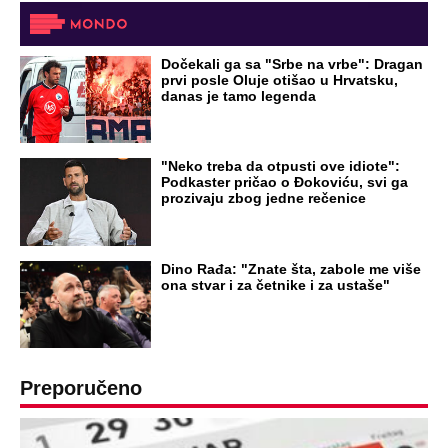
Dočekali ga sa "Srbe na vrbe": Dragan
prvi posle Oluje otišao u Hrvatsku,
danas je tamo legenda
"Neko treba da otpusti ove idiote":
Podkaster pričao o Đokoviću, svi ga
prozivaju zbog jedne rečenice
Dino Rađa: "Znate šta, zabole me više
ona stvar i za četnike i za ustaše"
Preporučeno