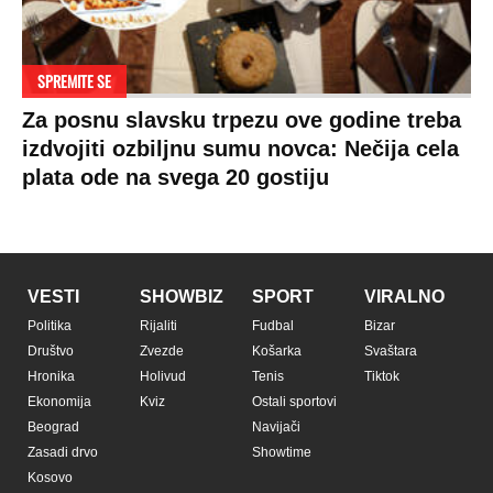
SPREMITE SE
Za posnu slavsku trpezu ove godine treba
izdvojiti ozbiljnu sumu novca: Nečija cela
plata ode na svega 20 gostiju
VESTI
SHOWBIZ
SPORT
VIRALNO
Politika
Rijaliti
Fudbal
Bizar
Društvo
Zvezde
Košarka
Svaštara
Hronika
Holivud
Tenis
Tiktok
Ekonomija
Kviz
Ostali sportovi
Beograd
Navijači
Zasadi drvo
Showtime
Kosovo