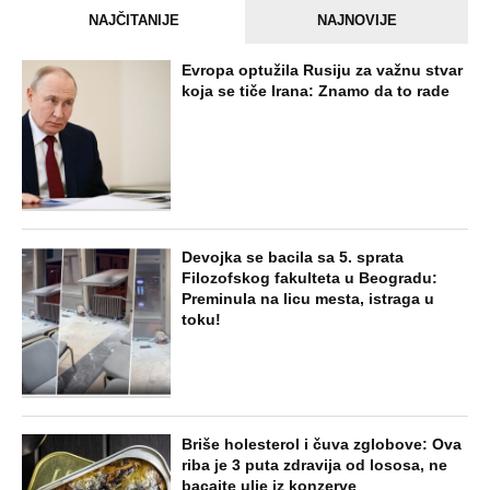
NAJČITANIJE
NAJNOVIJE
Evropa optužila Rusiju za važnu stvar
koja se tiče Irana: Znamo da to rade
Devojka se bacila sa 5. sprata
Filozofskog fakulteta u Beogradu:
Preminula na licu mesta, istraga u
toku!
Briše holesterol i čuva zglobove: Ova
riba je 3 puta zdravija od lososa, ne
bacajte ulje iz konzerve