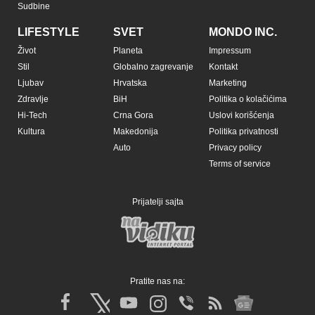
Sudbine
LIFESTYLE
SVET
MONDO INC.
Život
Planeta
Impressum
Stil
Globalno zagrevanje
Kontakt
Ljubav
Hrvatska
Marketing
Zdravlje
BiH
Politika o kolačićima
Hi-Tech
Crna Gora
Uslovi korišćenja
Kultura
Makedonija
Politika privatnosti
Auto
Privacy policy
Terms of service
Prijatelji sajta
Pratite nas na: