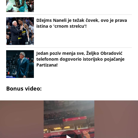
Džejms Naneli je težak čovek, ovo je prava
istina o 'crnom strelcu'!
Jedan poziv menja sve, Željko Obradović
telefonom dogovorio istorijsko pojačanje
Partizana!
Bonus video: