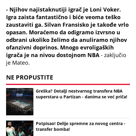
- Njihov najistaknutiji igrač je Loni Voker.
Igra zaista fantastično i biće veoma teško
zaustaviti ga. Silvan Fransisko je takođe vrlo
opasan. Moraćemo da odigramo izvrsno u
odbrani ukoliko želimo da anuliramo njihov
ofanzivni doprinos. Mnogo evroligaških
igrača je na nivou dostojnom NBA
- zaključio
je Mateo.
NE PROPUSTITE
Greška? Detalji nestvarnog transfera NBA
superstara u Partizan - danima se već priča!
Potpisao! Delije spremne za novog centra -
transfer bomba!