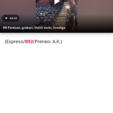
00:42
KK Partizan, grobari, Večiti derbi, Evroliga
(Espreso/
B92
/Preneo: A.K.)