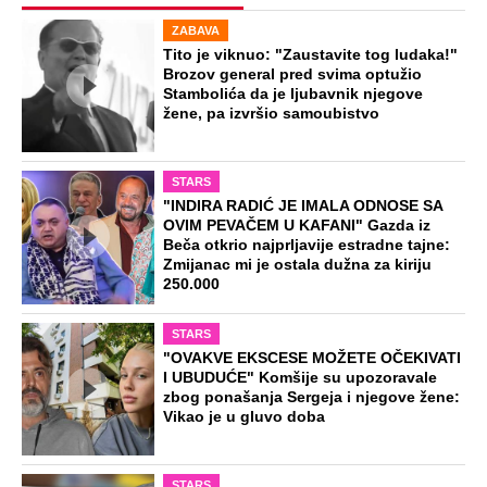
ZABAVA
Tito je viknuo: "Zaustavite tog ludaka!"
Brozov general pred svima optužio
Stambolića da je ljubavnik njegove
žene, pa izvršio samoubistvo
STARS
"INDIRA RADIĆ JE IMALA ODNOSE SA
OVIM PEVAČEM U KAFANI" Gazda iz
Beča otkrio najprljavije estradne tajne:
Zmijanac mi je ostala dužna za kiriju
250.000
STARS
"OVAKVE EKSCESE MOŽETE OČEKIVATI
I UBUDUĆE" Komšije su upozoravale
zbog ponašanja Sergeja i njegove žene:
Vikao je u gluvo doba
STARS