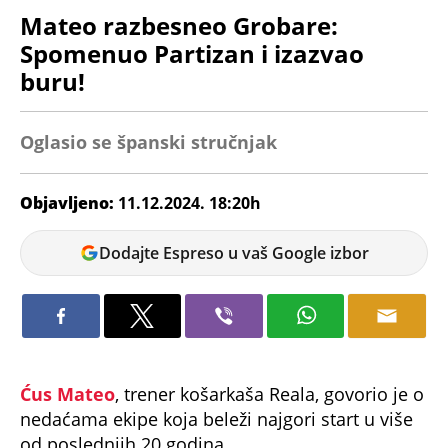
Mateo razbesneo Grobare:
Spomenuo Partizan i izazvao
buru!
Oglasio se španski stručnjak
Objavljeno:
11.12.2024. 18:20h
Andrej
Dodajte Espreso u vaš Google izbor
Kosić
Ćus Mateo
, trener košarkaša Reala, govorio je o
nedaćama ekipe koja beleži najgori start u više
od poslednjih 20 godina.