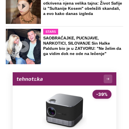
Dočekali ga sa "Srbe na vrbe": Dragan
prvi posle Oluje otišao u Hrvatsku,
danas je tamo legenda
"Neko treba da otpusti ove idiote":
Podkaster pričao o Đokoviću, svi ga
prozivaju zbog jedne rečenice
Dino Rađa: "Znate šta, zabole me više
ona stvar i za četnike i za ustaše"