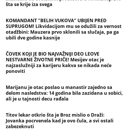
osveta
SAOBRAĆAJKE, PUCNJAVE, NARKOTICI, SILOVANJE
Sin Halke Paldum bio je u ZATVORU: "Ne želim da
ga vidim dok ne ode na lečenje"
Oduzeli joj titulu misice kada je otkrivena njena
velika tajna: Život Safije iz "Sultanije Kosem"
obeležili skandali, a evo kako danas izgleda
SKINULA SE NAJZGODNIJA SRPSKA SPORTISTKINJA!
Supruga slavnog košarkaša raspametila u
minijaturnom bikiniju, svi gledaju u jedan detalj!
(FOTO)