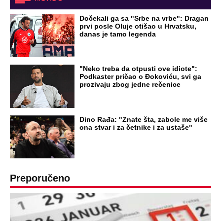
OD NAVODNOG HEROJA DO BRUTALNOG UBICE
GENERAL IVAN STRELJAO SRBE, A
HRVATI GA SLAVILI KAO HEROJA KNINA:
Par godina kasnije išao od kuće do kuće i
UBIJAO!