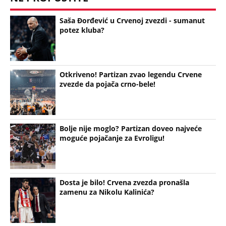
Saša Đorđević u Crvenoj zvezdi - sumanut
potez kluba?
Otkriveno! Partizan zvao legendu Crvene
zvezde da pojača crno-bele!
Bolje nije moglo? Partizan doveo najveće
moguće pojačanje za Evroligu!
Dosta je bilo! Crvena zvezda pronašla
zamenu za Nikolu Kalinića?