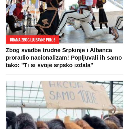
SPREMITE SE
Za posnu slavsku trpezu ove godine treba
izdvojiti ozbiljnu sumu novca: Nečija cela
plata ode na svega 20 gostiju
VESTI
SHOWBIZ
SPORT
VIRALNO
Politika
Rijaliti
Fudbal
Bizar
Društvo
Zvezde
Košarka
Svaštara
Hronika
Holivud
Tenis
Tiktok
Ekonomija
Kviz
Ostali sportovi