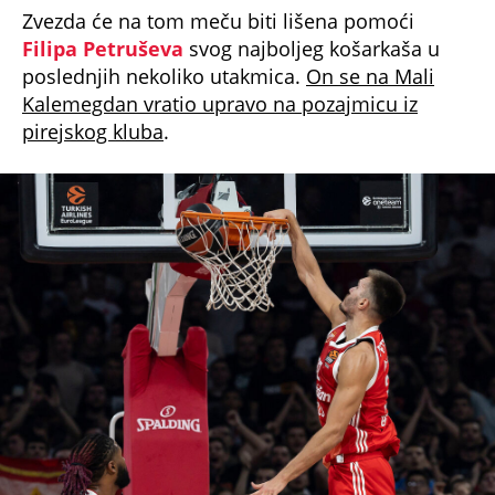
Filipa Petruševa
svog najboljeg košarkaša u
poslednjih nekoliko utakmica.
On se na Mali
Kalemegdan vratio upravo na pozajmicu iz
pirejskog kluba
.
foto: Starsport