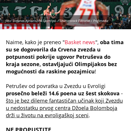
foto: Stefanos Kyriazis/IPA Sport/ipa- / Shutterstock Editorial / Profimedia
Naime, kako je preneo "
Basket news
",
oba tima
su se dogovorila da Crvena zvezda u
potpunosti pokrije ugovor Petruševa do
kraja sezone, ostavljajući Olimpijakos bez
mogućnosti da raskine pozajmicu
!
Petrušev od povratka u Zvezdu u Evroligi
prosečno beleži 14.6 poena uz šest skokova
-
što je bez dileme fantastičan učinak koji Zvezdu
u nedostatku prvog centra Džoela Bolomboja
drži u životu na evroligaškoj sceni
.
NE PROPUSTITE