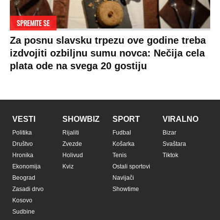
Pratite nas na:
Copyright © Espreso.co.rs 2026. Sva prava zadržana. Mondo inc.