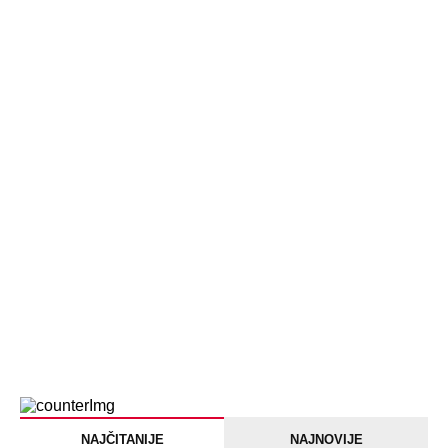
Briše holesterol i čuva zglobove: Ova
riba je 3 puta zdravija od lososa, ne
bacajte ulje iz konzerve
PEĐU JE ZBOG POROKA I ŽENA
OSTAVILA, A ONDA SE ZA 3 DANA
DESILO ČUDO! Jeftina stvar ga
IZLEČILA od ALKOHOLA
Jezivo priznanje osumnjičenog za
Dankino ubistvo: Telo u crnom džaku
doneo u dvorište, a onda preokret