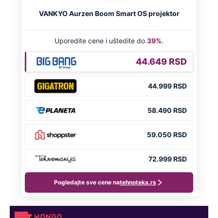
Preporučeno
NA VREME SVE
Ovo su neradni dani početkom 2026.
godine: Organizujte sebi mini odmor od
čak četiri slobodna dana