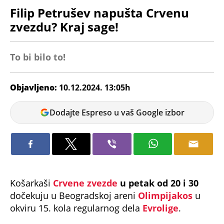
Filip Petrušev napušta Crvenu
zvezdu? Kraj sage!
To bi bilo to!
Objavljeno:
10.12.2024. 13:05h
Dušan
Dodajte Espreso u vaš Google izbor
Tufegdžić
Košarkaši
Crvene zvezde
u petak od 20 i 30
dočekuju u Beogradskoj areni
Olimpijakos
u
okviru 15. kola regularnog dela
Evrolige
.
Zvezda će na tom meču biti lišena pomoći