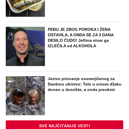
NAJNOVIJE
POPULARNO
EXTERNAL ARTICLES
Marijanu je otac poslao u manastir
zajedno sa delom nasledstva: 14 godina
bila zazidana u sobici, ali je u tajnosti
decu rađala
ZABAVA
Paraskeva Rimljanka bacila caru vrelo
ulje u lice i oslepela ga: Svetiteljku
surovo mučili, pa joj odrubili glavu, ovo
je razlikuje od Svete Petke
EXTERNAL ARTICLES
Dragana iz Sarajeva je tatu viđala samo
kraj kontejnera: Ostavili je u bolnici kao
bebu, a kad je posle 26 godina srela