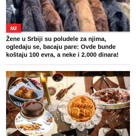
Beograd
Navijači
Zasadi drvo
Showtime
Kosovo
Sudbine
LIFESTYLE
SVET
MONDO INC.
Život
Planeta
Impressum
Stil
Globalno zagrevanje
Kontakt
Ljubav
Hrvatska
Marketing
Zdravlje
BiH
Politika o kolačićima
Hi-Tech
Crna Gora
Uslovi korišćenja
Kultura
Makedonija
Politika privatnosti
Auto
Privacy policy
Terms of service
Prijatelji sajta