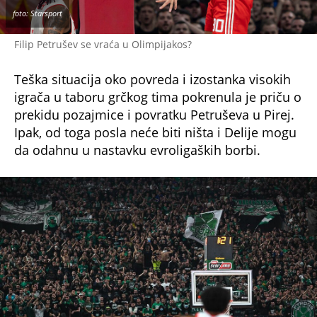
Filip Petrušev se vraća u Olimpijakos?
Teška situacija oko povreda i izostanka visokih
igrača u taboru grčkog tima pokrenula je priču o
prekidu pozajmice i povratku Petruševa u Pirej.
Ipak, od toga posla neće biti ništa i Delije mogu
da odahnu u nastavku evroligaških borbi.