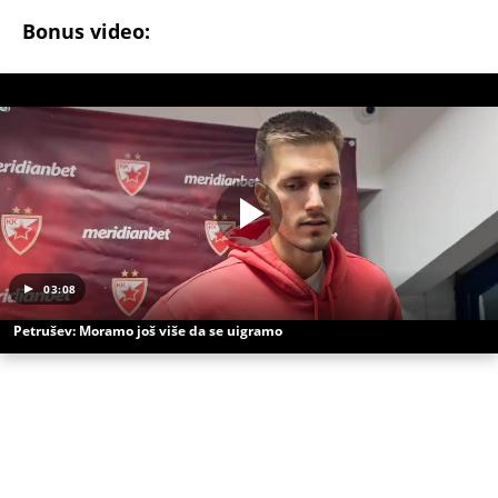
Bonus video:
03:08
Petrušev: Moramo još više da se uigramo
(Espreso sport/
Basket news
)
Uz Espreso aplikaciju nijedna druga vam neće
trebati. Instalirajte i proverite zašto!