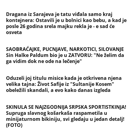
NAJČITANIJE
NAJNOVIJE
Evropa optužila Rusiju za važnu stvar
koja se tiče Irana: Znamo da to rade
Devojka se bacila sa 5. sprata
Filozofskog fakulteta u Beogradu:
Preminula na licu mesta, istraga u
toku!