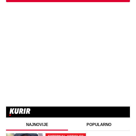
majku rekla je - e sad će osveta
ZABAVA
Oduzeli joj titulu misice kada je
otkrivena njena velika tajna: Život Safije
iz "Sultanije Kosem" obeležili skandali,
a evo kako danas izgleda
STARS
SAOBRAĆAJKE, PUCNJAVE,
NARKOTICI, SILOVANJE Sin Halke
Paldum bio je u ZATVORU: "Ne želim da
ga vidim dok ne ode na lečenje"