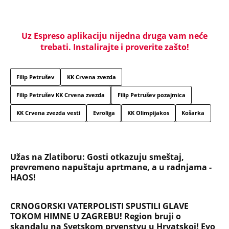
otadžbini: Mauzera prvo sklonili sa slučaja, pa ga
ubili dve godine kasnije
ČOVEK KOJI JE BIO NAJVAŽNIJI DEO LEOVE
NESTVARNE ŽIVOTNE PRIČE! Mesijev otac je
najzaslužniji za karijeru kakva se nikada neće
ponoviti
Marijanu je otac poslao u manastir zajedno sa
delom nasledstva: 14 godina bila zazidana u sobici,
ali je u tajnosti decu rađala
Titov lekar otkrio šta je Broz mislio o Draži:
Jovanka pocrvenela kad je ovo čula, a svi ostali
zabezeknuti
Dragana iz Sarajeva je tatu viđala samo kraj
kontejnera: Ostavili je u bolnici kao bebu, a kad je
posle 26 godina srela majku rekla je - e sad će