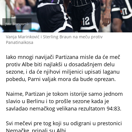
foto: Starsport©
Vanja Marinković i Sterling Braun na meču protiv
Panatinaikosa
Iako mnogi navijači Partizana misle da će meč
protiv Albe biti najlakši u dosadašnjem delu
sezone, i da će njihovi miljenici upisati laganu
pobedu, Parni valjak mora da bude oprezan.
Naime, Partizan je tokom istorije samo jednom
slavio u Berlinu i to prošle sezone kada je
savladao nemačkog velikana rezultatom 94:83.
Svi mečevi pre tog koji su odigrani u prestonici
Nemačke, pripali su Albi.