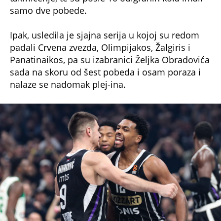
samo dve pobede.
Ipak, usledila je sjajna serija u kojoj su redom
padali Crvena zvezda, Olimpijakos, Žalgiris i
Panatinaikos, pa su izabranici Željka Obradovića
sada na skoru od šest pobeda i osam poraza i
nalaze se nadomak plej-ina.