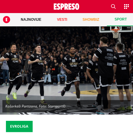
SPORT
NAJNOVIJE
VESTI
SHOWBIZ
Košarkaši Partizana, Foto: Starsport©
EVROLIGA