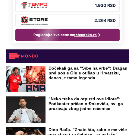
Dočekali ga sa "Srbe na vrbe": Dragan
prvi posle Oluje otišao u Hrvatsku,
danas je tamo legenda
"Neko treba da otpusti ove idiote":
Podkaster pričao o Đokoviću, svi ga
prozivaju zbog jedne rečenice
Dino Rađa: "Znate šta, zabole me više
ona stvar i za četnike i za ustaše"