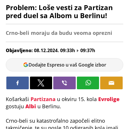
Problem: Loše vesti za Partizan
pred duel sa Albom u Berlinu!
Crno-beli moraju da budu veoma oprezni
Objavljeno:
08.12.2024. 09:33h
09:37h
Andrej
Dodajte Espreso u vaš Google izbor
Kosić
Košarkaši
Partizana
u okviru 15. kola
Evrolige
gostuju
Albi
u Berlinu.
Crno-beli su katastrofalno započeli elitno
takmičenje, te su posle 10 odigranih kola imali