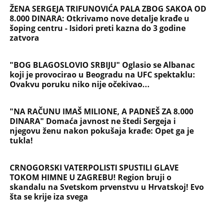
ŽENA SERGEJA TRIFUNOVIĆA PALA ZBOG SAKOA OD
8.000 DINARA: Otkrivamo nove detalje krađe u
šoping centru - Isidori preti kazna do 3 godine
zatvora
"BOG BLAGOSLOVIO SRBIJU" Oglasio se Albanac
koji je provocirao u Beogradu na UFC spektaklu:
Ovakvu poruku niko nije očekivao...
"NA RAČUNU IMAŠ MILIONE, A PADNEŠ ZA 8.000
DINARA" Domaća javnost ne štedi Sergeja i
njegovu ženu nakon pokušaja krađe: Opet ga je
tukla!
CRNOGORSKI VATERPOLISTI SPUSTILI GLAVE
TOKOM HIMNE U ZAGREBU! Region bruji o
skandalu na Svetskom prvenstvu u Hrvatskoj! Evo
šta se krije iza svega