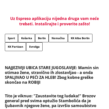
Uz Espreso aplikaciju nijedna druga vam neće
trebati. Instalirajte i proverite zašto!
Sport
Košarka
Berlin
Nemačka
KK Alba Berlin
KK Partizan
Evroliga
NAJJEZIVIJI UBICA STARE JUGOSLAVIJE: Mamin sin
otimao žene, stravično ih zlostavljao - a onda
SPALJIVAO U PEĆI ZA HLEB! Zbog kobne greške
skončao na ROBIJI
Tito je viknuo: "Zaustavite tog ludaka!" Brozov
general pred svima optužio Stambolića da je
ljubavnik njegove žene, pa izvršio samoubistvo