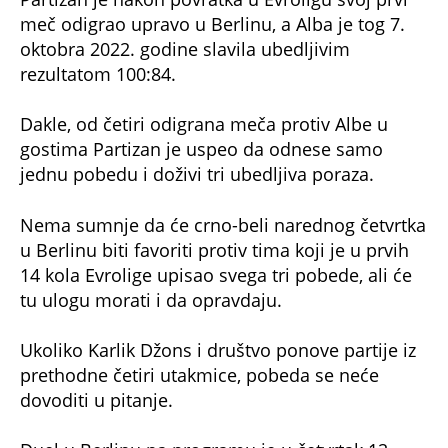
meč odigrao upravo u Berlinu, a Alba je tog 7.
oktobra 2022. godine slavila ubedljivim
rezultatom 100:84.
Dakle, od četiri odigrana meča protiv Albe u
gostima Partizan je uspeo da odnese samo
jednu pobedu i doživi tri ubedljiva poraza.
Nema sumnje da će crno-beli narednog četvrtka
u Berlinu biti favoriti protiv tima koji je u prvih
14 kola Evrolige upisao svega tri pobede, ali će
tu ulogu morati i da opravdaju.
Ukoliko Karlik Džons i društvo ponove partije iz
prethodne četiri utakmice, pobeda se neće
dovoditi u pitanje.