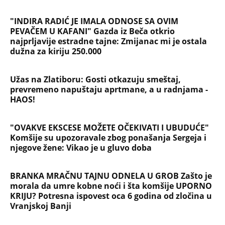
"INDIRA RADIĆ JE IMALA ODNOSE SA OVIM
PEVAČEM U KAFANI" Gazda iz Beča otkrio
najprljavije estradne tajne: Zmijanac mi je ostala
dužna za kiriju 250.000
Užas na Zlatiboru: Gosti otkazuju smeštaj,
prevremeno napuštaju aprtmane, a u radnjama -
HAOS!
"OVAKVE EKSCESE MOŽETE OČEKIVATI I UBUDUĆE"
Komšije su upozoravale zbog ponašanja Sergeja i
njegove žene: Vikao je u gluvo doba
BRANKA MRAČNU TAJNU ODNELA U GROB Zašto je
morala da umre kobne noći i šta komšije UPORNO
KRIJU? Potresna ispovest oca 6 godina od zločina u
Vranjskoj Banji