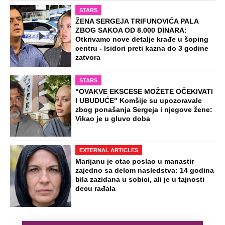
STARS
ŽENA SERGEJA TRIFUNOVIĆA PALA
ZBOG SAKOA OD 8.000 DINARA:
Otkrivamo nove detalje krađe u šoping
centru - Isidori preti kazna do 3 godine
zatvora
STARS
"OVAKVE EKSCESE MOŽETE OČEKIVATI
I UBUDUĆE" Komšije su upozoravale
zbog ponašanja Sergeja i njegove žene:
Vikao je u gluvo doba
EXTERNAL ARTICLES
Marijanu je otac poslao u manastir
zajedno sa delom nasledstva: 14 godina
bila zazidana u sobici, ali je u tajnosti
decu rađala