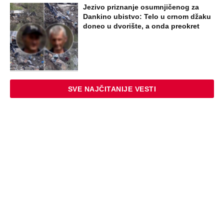
Jezivo priznanje osumnjičenog za
Dankino ubistvo: Telo u crnom džaku
doneo u dvorište, a onda preokret
SVE NAJČITANIJE VESTI