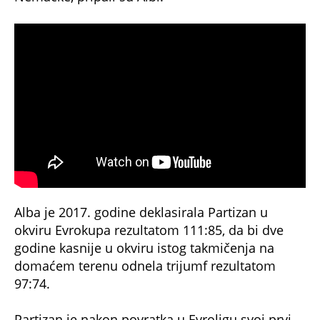
Alba je 2017. godine deklasirala Partizan u
okviru Evrokupa rezultatom 111:85, da bi dve
godine kasnije u okviru istog takmičenja na
domaćem terenu odnela trijumf rezultatom
97:74.
Partizan je nakon povratka u Evroligu svoj prvi