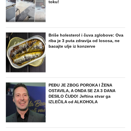
toku!
Briše holesterol i čuva zglobove: Ova
riba je 3 puta zdravija od lososa, ne
bacajte ulje iz konzerve
PEĐU JE ZBOG POROKA I ŽENA
OSTAVILA, A ONDA SE ZA 3 DANA
DESILO ČUDO! Jeftina stvar ga
IZLEČILA od ALKOHOLA