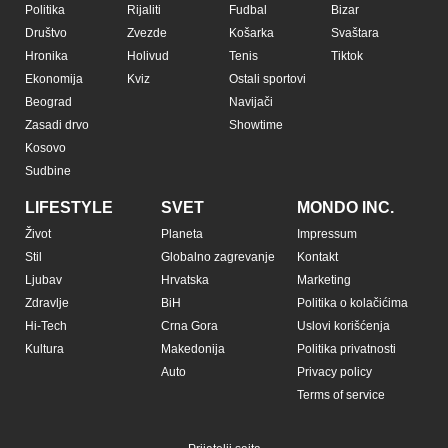
Politika
Rijaliti
Fudbal
Bizar
Društvo
Zvezde
Košarka
Svaštara
Hronika
Holivud
Tenis
Tiktok
Ekonomija
Kviz
Ostali sportovi
Beograd
Navijači
Zasadi drvo
Showtime
Kosovo
Sudbine
LIFESTYLE
SVET
MONDO INC.
Život
Planeta
Impressum
Stil
Globalno zagrevanje
Kontakt
Ljubav
Hrvatska
Marketing
Zdravlje
BiH
Politika o kolačićima
Hi-Tech
Crna Gora
Uslovi korišćenja
Kultura
Makedonija
Politika privatnosti
Auto
Privacy policy
Terms of service