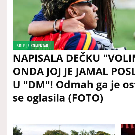
BOLE JE KOMENTARI
NAPISALA DEČKU "VOLIM
ONDA JOJ JE JAMAL PO
U "DM"! Odmah ga je ost
se oglasila (FOTO)