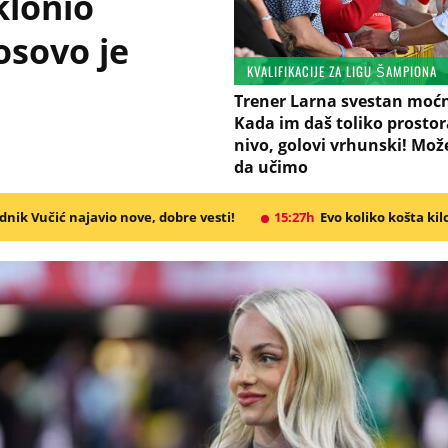
klonio
osovo je
KVALIFIKACIJE ZA LIGU ŠAMPIONA
Trener Larna svestan moćn
Kada im daš toliko prostora
nivo, golovi vrhunski! M
da učimo
re vesti!
15:27h
Evo koliko košta kilogram prasetine, a koliko č