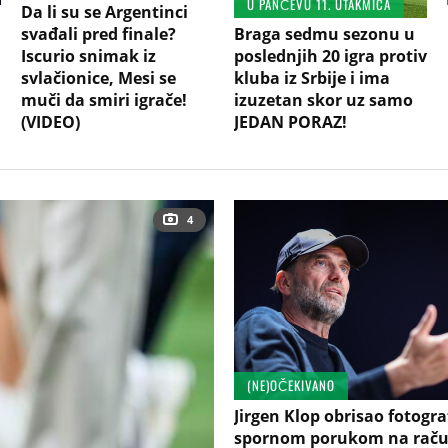
U PANČEVU 11. UTAKMICA
Da li su se Argentinci
svađali pred finale?
Braga sedmu sezonu u
Iscurio snimak iz
poslednjih 20 igra protiv
svlačionice, Mesi se
kluba iz Srbije i ima
muči da smiri igrače!
izuzetan skor uz samo
(VIDEO)
JEDAN PORAZ!
4
(NE)OČEKIVANO
Jirgen Klop obrisao fotogra
spornom porukom na raču