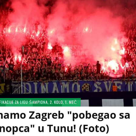
FIKACIJE ZA LIGU ŠAMPIONA, 2. KOLO, 1. MEČ
namo Zagreb "pobegao sa
nopca" u Tunu! (Foto)