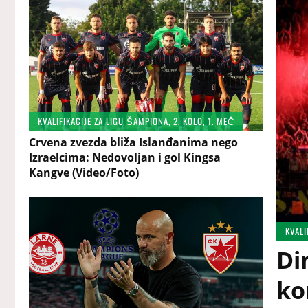
KVALIFIKACIJE ZA LIGU ŠAMPIONA, 2. KOLO, 1. MEČ
Crvena zvezda bliža Islanđanima nego
Izraelcima: Nedovoljan i gol Kingsa
Kangve (Video/Foto)
KVALI
Di
ko