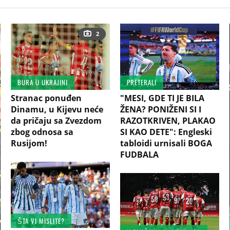
2
BURA U UKRAJINI
PRETERALI
Stranac ponuđen
"MESI, GDE TI JE BILA
Dinamu, u Kijevu neće
ŽENA? PONIŽENI SI I
da pričaju sa Zvezdom
RAZOTKRIVEN, PLAKAO
zbog odnosa sa
SI KAO DETE": Engleski
Rusijom!
tabloidi urnisali BOGA
FUDBALA
ŠTA VI MISLITE?