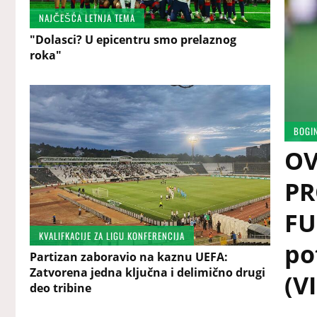
NAJČEŠĆA LETNJA TEMA
"Dolasci? U epicentru smo prelaznog
roka"
BOGI
OV
PR
FU
KVALIFKACIJE ZA LIGU KONFERENCIJA
po
Partizan zaboravio na kaznu UEFA:
Zatvorena jedna ključna i delimično drugi
(V
deo tribine