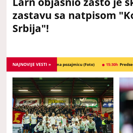
Larn objasnio zašto je s
zastavu sa natpisom "K
Srbija"!
NAJNOVIJE VESTI »
m na pozajmicu (Foto)
15:30h
Predsednik Vučić najavio nove, dob