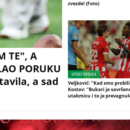
zvezde! (Foto)
 TE", A
SLAO PORUKU
UTISCI DVOJCA
avila, a sad
Veljković: "Kad smo probili
Kostov: "Bukari je savršen
utakmicu i to je prevagnul