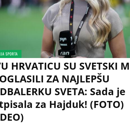
NJA SPORTA
U HRVATICU SU SVETSKI ME
OGLASILI ZA NAJLEPŠU
DBALERKU SVETA: Sada je
tpisala za Hajduk! (FOTO)
IDEO)