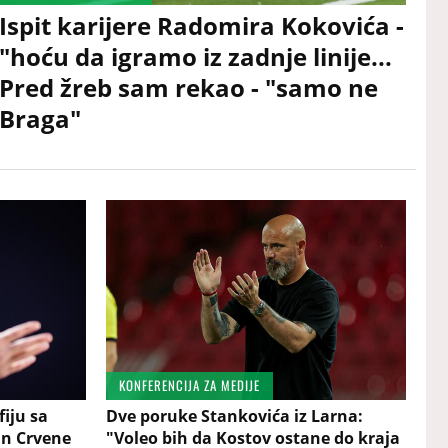
Ispit karijere Radomira Kokovića -
"hoću da igramo iz zadnje linije...
Pred žreb sam rekao - "samo ne
Braga"
KONFERENCIJA ZA MEDIJE
fiju sa
Dve poruke Stankovića iz Larna:
n Crvene
"Voleo bih da Kostov ostane do kraja