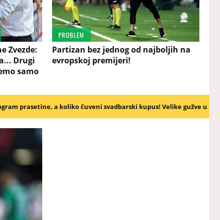
PROBLEM
e Zvezde:
Partizan bez jednog od najboljih na
... Drugi
evropskoj premijeri!
ožemo samo
uveni svadbarski kupus! Velike gužve u Guči, pare se ovde ne štede