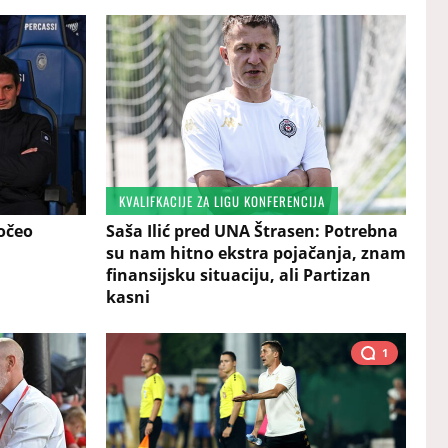
KVALIFKACIJE ZA LIGU KONFERENCIJA
očeo
Saša Ilić pred UNA Štrasen: Potrebna
su nam hitno ekstra pojačanja, znam
finansijsku situaciju, ali Partizan
kasni
1