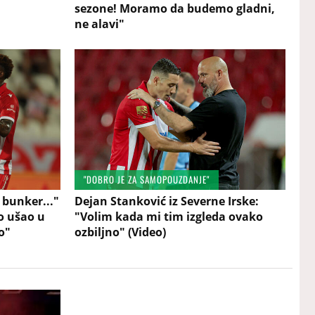
sezone! Moramo da budemo gladni,
ne alavi"
"DOBRO JE ZA SAMOPOUZDANJE"
 bunker..."
Dejan Stanković iz Severne Irske:
o ušao u
"Volim kada mi tim izgleda ovako
o"
ozbiljno" (Video)