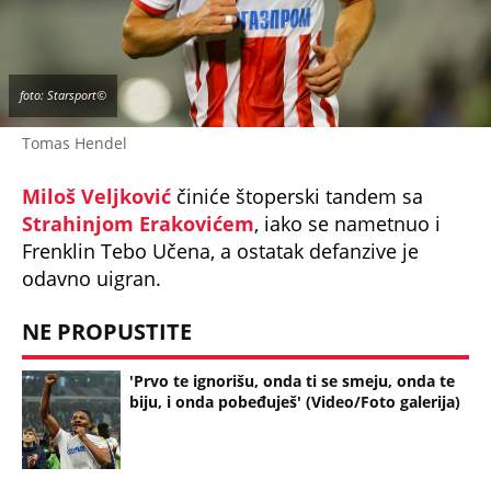
foto: Starsport©
Tomas Hendel
Miloš Veljković
činiće štoperski tandem sa
Strahinjom Erakovićem
, iako se nametnuo i
Frenklin Tebo Učena, a ostatak defanzive je
odavno uigran.
NE PROPUSTITE
'Prvo te ignorišu, onda ti se smeju, onda te
biju, i onda pobeđuješ' (Video/Foto galerija)
Očekivana startna postava
Crvene zvezde
za