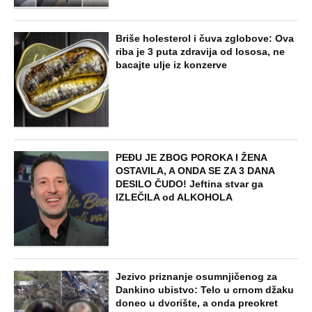
NAJNOVIJE
POPULARNO
STARS
SKANDAL U BEOGRADU! PEVAČICA
PREBILA TAKSISTU: Rekao joj "ostavite
mi drugaricu", a onda je nastao potpuni
haos!
STARS
"PUSTI ME MAMA, MRTAV SAM..."
Srceparajuća ispovest majke našeg
muzičara koji je poginuo u saobraćajci:
Svi unutrašnji organi su bili oštećeni...