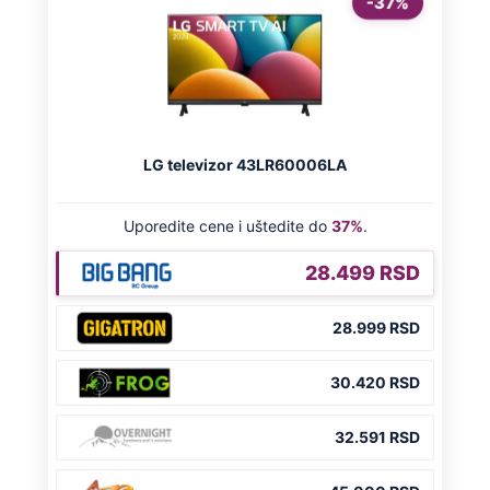
"Tražio nam 3.000 franaka, 66 evra i 30
centi": Ljajić otkrio kako je Partizanu
propao važan posao
Preporučeno
NA VREME SVE