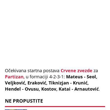
Partizan
, u formaciji 4-2-3-1:
Mateus - Seol,
Veljković, Eraković, Tiknizjan - Krunić,
Hendel - Ovusu, Kostov, Katai - Arnautović
.
NE PROPUSTITE
Aleksandar Katai golom u 178. večitom
derbiju staje rame uz rame sa legendom
(Foto)
Frenklin Tebo Učena kuca na vrata
reprezentacije!
Koeficijent srpskog fudbala raste zbog
Crvene zvezde - potrebna je i pomoć Bugara