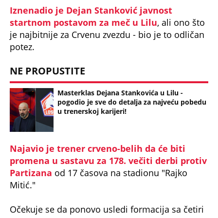
startnom postavom za meč u Lilu
, ali ono što
je najbitnije za Crvenu zvezdu - bio je to odličan
potez.
NE PROPUSTITE
Masterklas Dejana Stankovića u Lilu -
pogodio je sve do detalja za najveću pobedu
u trenerskoj karijeri!
Najavio je trener crveno-belih da će biti
promena u sastavu za 178. večiti derbi protiv
Partizana
od 17 časova na stadionu "Rajko
Mitić."
Očekuje se da ponovo usledi formacija sa četiri
defanzivca uz povratak najiskusnijih, ali i dva