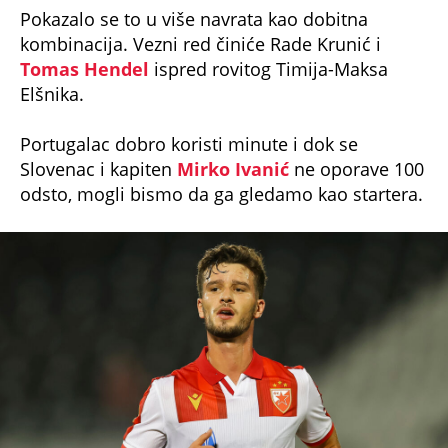
kombinacija. Vezni red činiće Rade Krunić i
Tomas Hendel
ispred rovitog Timija-Maksa
Elšnika.
Portugalac dobro koristi minute i dok se
Slovenac i kapiten
Mirko Ivanić
ne oporave 100
odsto, mogli bismo da ga gledamo kao startera.