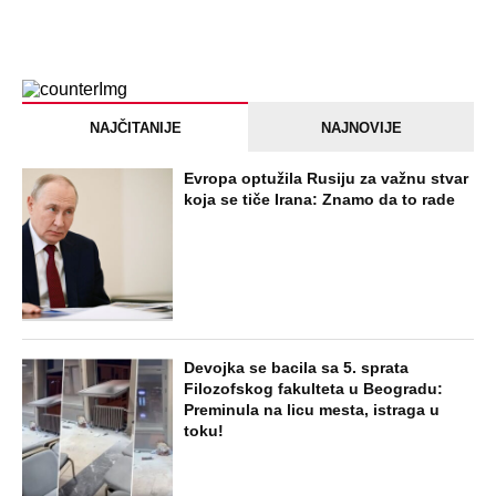
Jezivo priznanje osumnjičenog za
Dankino ubistvo: Telo u crnom džaku
doneo u dvorište, a onda preokret
SVE NAJČITANIJE VESTI