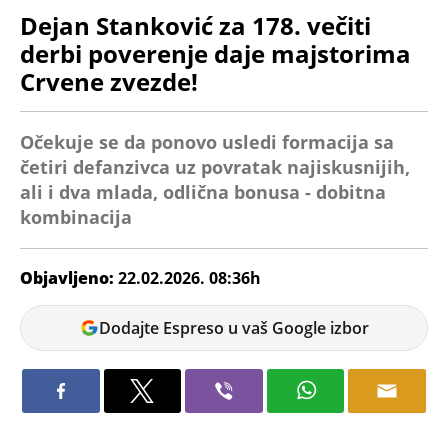
Dejan Stanković za 178. večiti
derbi poverenje daje majstorima
Crvene zvezde!
Očekuje se da ponovo usledi formacija sa
četiri defanzivca uz povratak najiskusnijih,
ali i dva mlada, odlična bonusa - dobitna
kombinacija
Objavljeno:
22.02.2026. 08:36h
Veljko
Dodajte Espreso u vaš Google izbor
Petrovic
Iznenadio je Dejan Stanković javnost