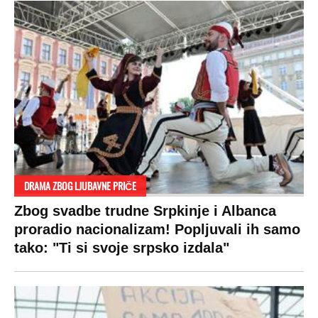
SPREMITE SE
Za posnu slavsku trpezu ove godine treba
izdvojiti ozbiljnu sumu novca: Nečija cela
plata ode na svega 20 gostiju