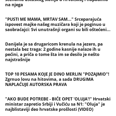
NAJČITANIJE
NAJNOVIJE
Evropa optužila Rusiju za važnu stvar
koja se tiče Irana: Znamo da to rade
Devojka se bacila sa 5. sprata