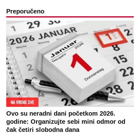
Par godina kasnije išao od kuće do kuće i
UBIJAO!
DRAMA ZBOG LJUBAVNE PRIČE
Zbog svadbe trudne Srpkinje i Albanca
proradio nacionalizam! Popljuvali ih samo