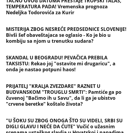
saobraćajci: Svi unutrašnji organi su bili oštećeni...
Danijela je sa drugaricom krenula na jezero, pa
nestala bez traga: 2 godine kasnije nalaze ih u
pećini, a priča o tome šta im se desilo je nešto
najstrašnije
TOP 10 PESAMA KOJE JE DINO MERLIN "POZAJMIO"!
Zgrnuo lovu na hitovima, a sada DRUGIMA
NAPLAĆUJE AUTORSKA PRAVA
"AKO BUDE POTREBE - BIĆE OPET 'OLUJA'!" Hrvatski
ministar zapretio Srbiji i Vučiću sa N1: "Oluja" je
najblistaviji deo hrvatske prošlosti (VIDEO)
Na koji način će biti isplaćena državna pomoć? Evo
šta se dešava sa računima penzionera i korisnika
socijalne pomoći, a šta sa punolenim građanima u
septembru