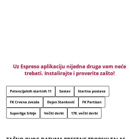
MISTERIJA ZBOG NESREĆE PREDSEDNICE SLOVENIJE!
Bivši šef obaveštajaca se oglasio - Ko je bio u
kombiju sa njom u trenutku sudara?
SKANDAL U BEOGRADU! PEVAČICA PREBILA
TAKSISTU: Rekao joj "ostavite mi drugaricu", a
onda je nastao potpuni haos!
PRIJATELJ "KRALJA ZVEZDARE" RAZNET U
BUDVANSKOM "TROUGLU SMRTI": Pamtiće ga po
čuvenoj "Bačimo ih u Savu", da li ga je ubistvo
"crvene beretke" koštalo života?
"U ŠOKU SU ZBOG ONOGA ŠTO SU VIDELI, SRBI SU
DIGLI GLAVU I NEĆE DA ĆUTE" Vučić o užasnim
scenama ustaškog slavlja u Hrvatskoj i napadima
na njega
"PUSTI ME MAMA, MRTAV SAM..." Srceparajuća
ispovest majke našeg muzičara koji je poginuo u