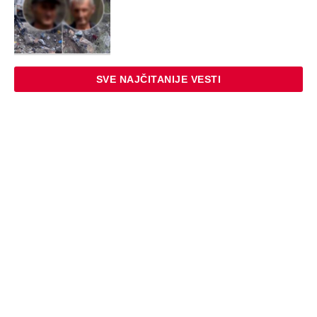
EXTERNAL ARTICLES
Danijela je sa drugaricom krenula na
jezero, pa nestala bez traga: 2 godine
kasnije nalaze ih u pećini, a priča o tome
šta im se desilo je nešto najstrašnije
STARS
TOP 10 PESAMA KOJE JE DINO MERLIN
"POZAJMIO"! Zgrnuo lovu na hitovima,
a sada DRUGIMA NAPLAĆUJE
AUTORSKA PRAVA
ZABAVA
Žena i ćerka nestale bez traga dok je
muž bio na poslu: Kad su telo pronašli
na deponiji, slučaj je dobio šok obrt