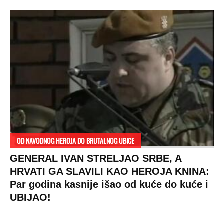
tako: "Ti si svoje srpsko izdala"
RAJ!
Žene u Srbiji su poludele za njima,
ogledaju se, bacaju pare: Ovde bunde
koštaju 100 evra, a neke i 2.000 dinara!