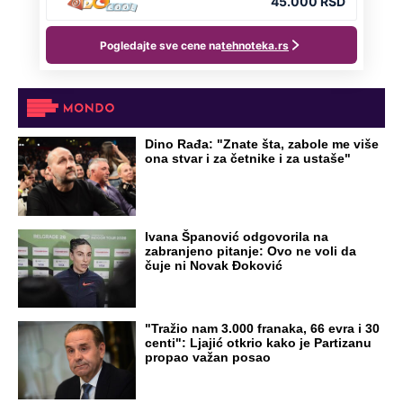
Ovo su neradni dani početkom 2026.
godine: Organizujte sebi mini odmor od
čak četiri slobodna dana
OD NAVODNOG HEROJA DO BRUTALNOG UBICE
GENERAL IVAN STRELJAO SRBE, A
HRVATI GA SLAVILI KAO HEROJA KNINA: