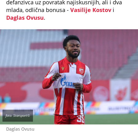
mlada, odlična bonusa -
Vasilije Kostov
i
Daglas Ovusu
.
foto: Starsport©
Daglas Ovusu
Pokazalo se to u više navrata kao dobitna