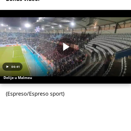
(Espreso/Espreso sport)
Uz Espreso aplikaciju nijedna druga vam neće
trebati. Instalirajte i proverite zašto!
Potencijalnih startnih 11
Sastav
Startna postava
FK Crvena zvezda
Dejan Stanković
FK Partizan
Superliga Srbije
Večiti derbi
178. večiti derbi
TAČNO OVOG DATUMA PRESTAJE TROPSKI TALAS,
TEMPERATURA PADA! Vremenska prognoza
Nedeljka Todorovića za Kurir