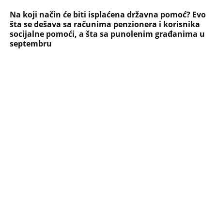
Filozofskog fakulteta u Beogradu:
Preminula na licu mesta, istraga u
toku!
Briše holesterol i čuva zglobove: Ova
riba je 3 puta zdravija od lososa, ne
bacajte ulje iz konzerve
PEĐU JE ZBOG POROKA I ŽENA
OSTAVILA, A ONDA SE ZA 3 DANA
DESILO ČUDO! Jeftina stvar ga
IZLEČILA od ALKOHOLA