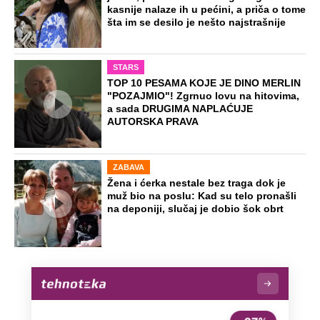
Dino Rađa: "Znate šta, zabole me više
ona stvar i za četnike i za ustaše"
Ivana Španović odgovorila na
zabranjeno pitanje: Ovo ne voli da
čuje ni Novak Đoković