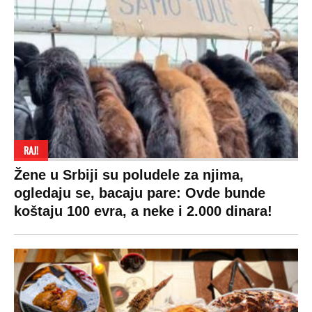
VESTI
SHOWBIZ
SPORT
VIRALNO
Politika
Rijaliti
Fudbal
Bizar
Društvo
Zvezde
Košarka
Svaštara
Hronika
Holivud
Tenis
Tiktok
Ekonomija
Kviz
Ostali sportovi
Beograd
Navijači
Zasadi drvo
Showtime
Kosovo
Sudbine
LIFESTYLE
SVET
MONDO INC.
Život
Planeta
Impressum
Stil
Globalno zagrevanje
Kontakt
Ljubav
Hrvatska
Marketing
Zdravlje
BiH
Politika o kolačićima
Hi-Tech
Crna Gora
Uslovi korišćenja
Kultura
Makedonija
Politika privatnosti
Auto
Privacy policy
Terms of service