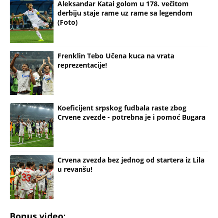
Crvena zvezda bez jednog od startera iz Lila
u revanšu!
Bonus video:
00:41
Delije u Malmeu