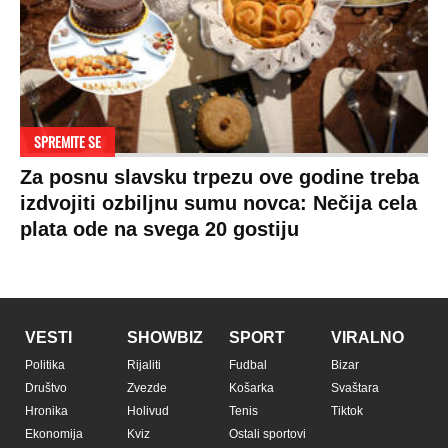
Sudbine
LIFESTYLE
SVET
MONDO INC.
Život
Planeta
Impressum
Stil
Globalno zagrevanje
Kontakt
Ljubav
Hrvatska
Marketing
Zdravlje
BiH
Politika o kolačićima
Hi-Tech
Crna Gora
Uslovi korišćenja
Kultura
Makedonija
Politika privatnosti
Auto
Privacy policy
Terms of service
Prijatelji sajta
Pratite nas na: