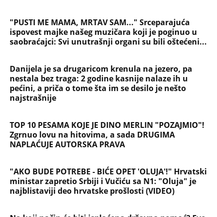
Zgrnuo lovu na hitovima, a sada DRUGIMA
NAPLAĆUJE AUTORSKA PRAVA
"AKO BUDE POTREBE - BIĆE OPET 'OLUJA'!" Hrvatski
ministar zapretio Srbiji i Vučiću sa N1: "Oluja" je
najblistaviji deo hrvatske prošlosti (VIDEO)
Na koji način će biti isplaćena državna pomoć? Evo
šta se dešava sa računima penzionera i korisnika
socijalne pomoći, a šta sa punolenim građanima u
septembru