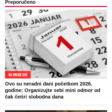
OD NAVODNOG HEROJA DO BRUTALNOG UBICE
GENERAL IVAN STRELJAO SRBE, A
HRVATI GA SLAVILI KAO HEROJA KNINA:
Par godina kasnije išao od kuće do kuće i
UBIJAO!