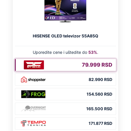
Dino Rađa: "Znate šta, zabole me više
ona stvar i za četnike i za ustaše"
Ivana Španović odgovorila na
zabranjeno pitanje: Ovo ne voli da
čuje ni Novak Đoković
"Tražio nam 3.000 franaka, 66 evra i 30
centi": Ljajić otkrio kako je Partizanu
propao važan posao
Preporučeno