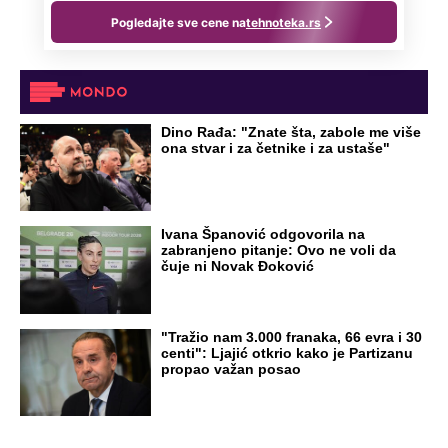
NA VREME SVE
Ovo su neradni dani početkom 2026.
godine: Organizujte sebi mini odmor od
čak četiri slobodna dana