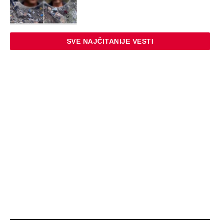
STARS
SKANDAL U BEOGRADU! PEVAČICA
PREBILA TAKSISTU: Rekao joj "ostavite
mi drugaricu", a onda je nastao potpuni
haos!
STARS
"PUSTI ME MAMA, MRTAV SAM..."
Srceparajuća ispovest majke našeg
muzičara koji je poginuo u saobraćajci:
Svi unutrašnji organi su bili oštećeni...
EXTERNAL ARTICLES
Danijela je sa drugaricom krenula na
jezero, pa nestala bez traga: 2 godine
kasnije nalaze ih u pećini, a priča o tome
šta im se desilo je nešto najstrašnije
STARS