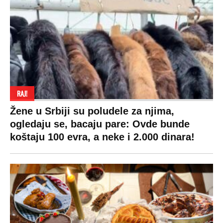
SPREMITE SE
Za posnu slavsku trpezu ove godine treba
izdvojiti ozbiljnu sumu novca: Nečija cela
plata ode na svega 20 gostiju
VESTI
SHOWBIZ
SPORT
VIRALNO
Politika
Rijaliti
Fudbal
Bizar
Društvo
Zvezde
Košarka
Svaštara
Hronika
Holivud
Tenis
Tiktok
Ekonomija
Kviz
Ostali sportovi
Beograd
Navijači
Zasadi drvo
Showtime
Kosovo