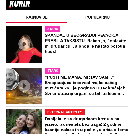
TOP 10 PESAMA KOJE JE DINO MERLIN
"POZAJMIO"! Zgrnuo lovu na hitovima,
a sada DRUGIMA NAPLAĆUJE
AUTORSKA PRAVA
ZABAVA
Žena i ćerka nestale bez traga dok je
muž bio na poslu: Kad su telo pronašli
na deponiji, slučaj je dobio šok obrt