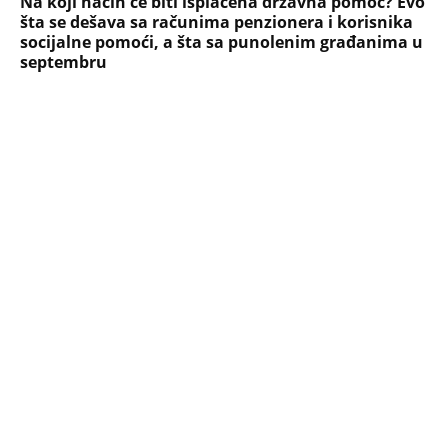
NAJČITANIJE
NAJNOVIJE
Evropa optužila Rusiju za važnu stvar
koja se tiče Irana: Znamo da to rade
Devojka se bacila sa 5. sprata
Filozofskog fakulteta u Beogradu:
Preminula na licu mesta, istraga u
toku!
Briše holesterol i čuva zglobove: Ova
riba je 3 puta zdravija od lososa, ne
bacajte ulje iz konzerve