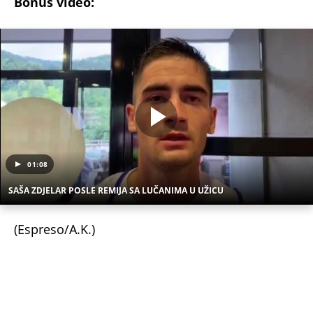
01:08
SAŠA ZDJELAR POSLE REMIJA SA LUČANIMA U UŽICU
(Espreso/A.K.)
Uz Espreso aplikaciju nijedna druga vam neće
trebati. Instalirajte i proverite zašto!