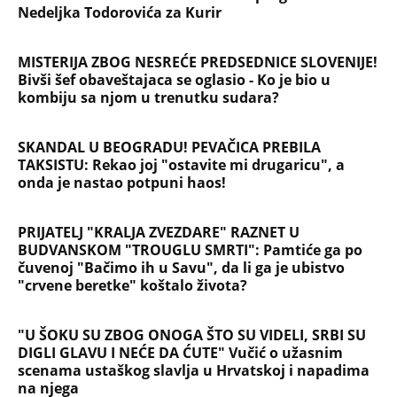
BUDVANSKOM "TROUGLU SMRTI": Pamtiće ga po
čuvenoj "Bačimo ih u Savu", da li ga je ubistvo
"crvene beretke" koštalo života?
"U ŠOKU SU ZBOG ONOGA ŠTO SU VIDELI, SRBI SU
DIGLI GLAVU I NEĆE DA ĆUTE" Vučić o užasnim
scenama ustaškog slavlja u Hrvatskoj i napadima
na njega
"PUSTI ME MAMA, MRTAV SAM..." Srceparajuća
ispovest majke našeg muzičara koji je poginuo u
saobraćajci: Svi unutrašnji organi su bili oštećeni...
Danijela je sa drugaricom krenula na jezero, pa
nestala bez traga: 2 godine kasnije nalaze ih u
pećini, a priča o tome šta im se desilo je nešto
najstrašnije
TOP 10 PESAMA KOJE JE DINO MERLIN "POZAJMIO"!