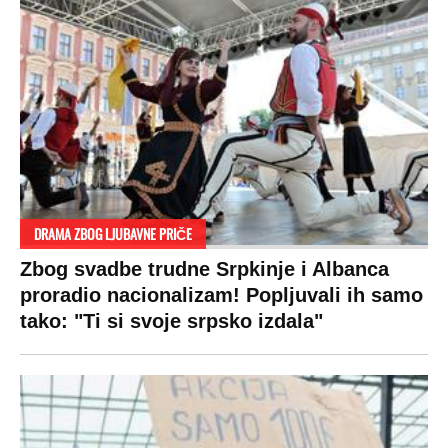
RAJ!
Žene u Srbiji su poludele za njima,
ogledaju se, bacaju pare: Ovde bunde
koštaju 100 evra, a neke i 2.000 dinara!