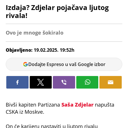
Izdaja? Zdjelar pojačava ljutog
rivala!
Ovo je mnoge šokiralo
Objavljeno:
19.02.2025. 19:52h
Andrej
Dodajte Espreso u vaš Google izbor
Kosić
Bivši kapiten Partizana
Saša Zdjelar
napušta
CSKA iz Moskve.
On će karijeru nastaviti u ljutom rivalu
Moskovaljana,
Zenitu
iz Sankt Peterburga,