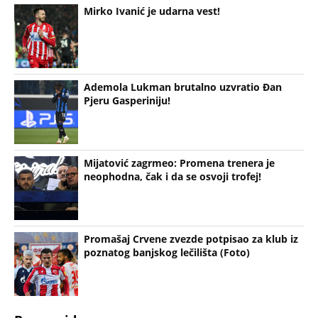
Ademola Lukman brutalno uzvratio Đan
Pjeru Gasperiniju!
Mijatović zagrmeo: Promena trenera je
neophodna, čak i da se osvoji trofej!
Promašaj Crvene zvezde potpisao za klub iz
poznatog banjskog lečilišta (Foto)
Bonus video: