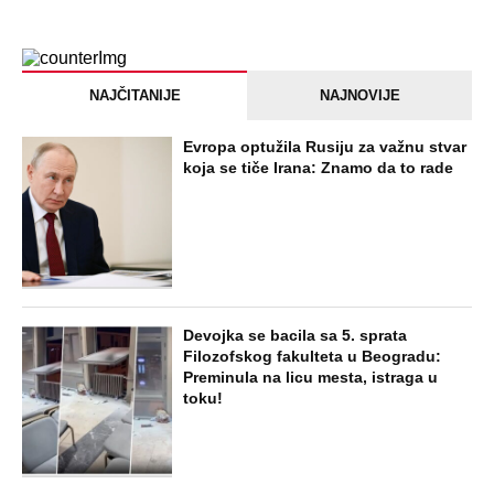
PEĐU JE ZBOG POROKA I ŽENA
OSTAVILA, A ONDA SE ZA 3 DANA
DESILO ČUDO! Jeftina stvar ga
IZLEČILA od ALKOHOLA
Jezivo priznanje osumnjičenog za
Dankino ubistvo: Telo u crnom džaku
doneo u dvorište, a onda preokret