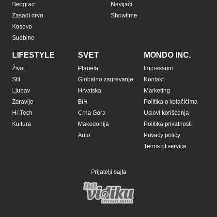
Copyright © Espreso.co.rs 2026. Sva prava zadržana. Mondo inc.