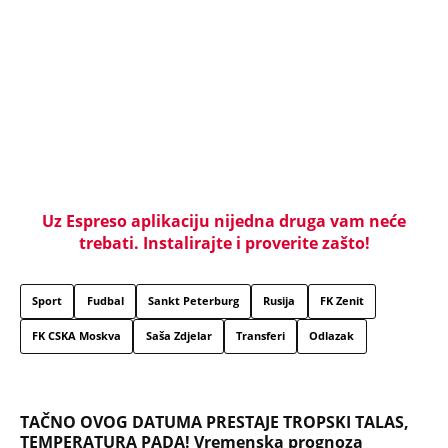
Sport
Fudbal
Sankt Peterburg
Rusija
FK Zenit
FK CSKA Moskva
Saša Zdjelar
Transferi
Odlazak
TAČNO OVOG DATUMA PRESTAJE TROPSKI TALAS,
TEMPERATURA PADA! Vremenska prognoza
Nedeljka Todorovića za Kurir
MISTERIJA ZBOG NESREĆE PREDSEDNICE SLOVENIJE!
Bivši šef obaveštajaca se oglasio - Ko je bio u
kombiju sa njom u trenutku sudara?
SKANDAL U BEOGRADU! PEVAČICA PREBILA
TAKSISTU: Rekao joj "ostavite mi drugaricu", a
onda je nastao potpuni haos!
PRIJATELJ "KRALJA ZVEZDARE" RAZNET U