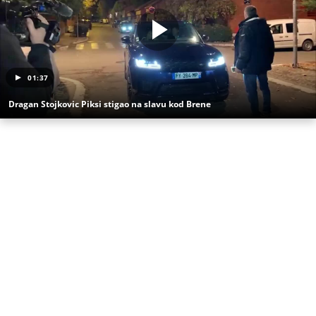
01:37
Dragan Stojkovic Piksi stigao na slavu kod Brene
(Espreso/
Telegraf/Stefan Lazarević
/Preneo:
A.K.)
Uz Espreso aplikaciju nijedna druga vam neće
trebati. Instalirajte i proverite zašto!
Sport
Fudbal
Beograd
Srbija
FSS
Branko Radujko
Dragan Stojković Piksi
Fudbalska reprezentacija Srbije
Izjava