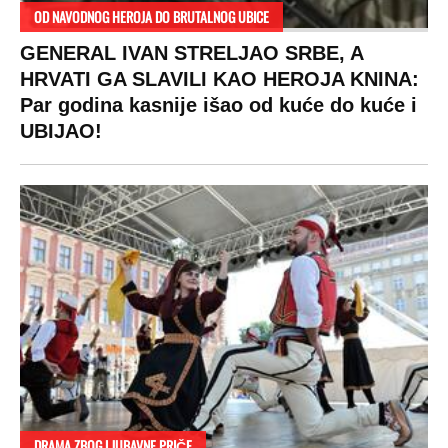
RAJ!
Žene u Srbiji su poludele za njima,
ogledaju se, bacaju pare: Ovde bunde
koštaju 100 evra, a neke i 2.000 dinara!