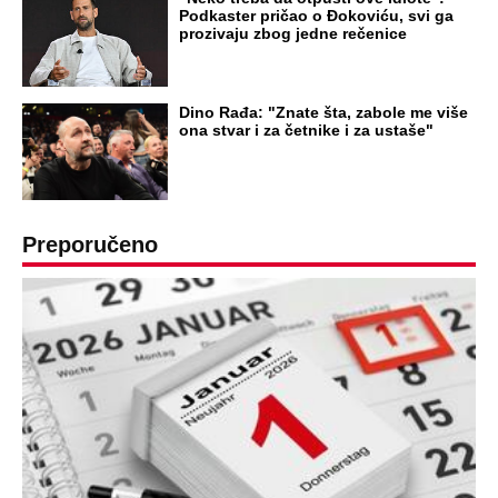
OD NAVODNOG HEROJA DO BRUTALNOG UBICE
GENERAL IVAN STRELJAO SRBE, A
HRVATI GA SLAVILI KAO HEROJA KNINA:
Par godina kasnije išao od kuće do kuće i
UBIJAO!