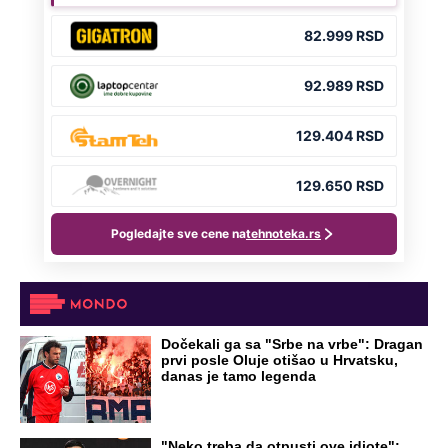
NA VREME SVE
Ovo su neradni dani početkom 2026.
godine: Organizujte sebi mini odmor od
čak četiri slobodna dana