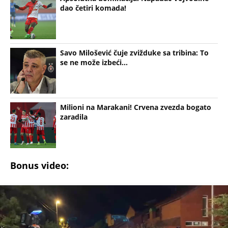
Savo Milošević čuje zvižduke sa tribina: To
se ne može izbeći...
Milioni na Marakani! Crvena zvezda bogato
zaradila
Bonus video: