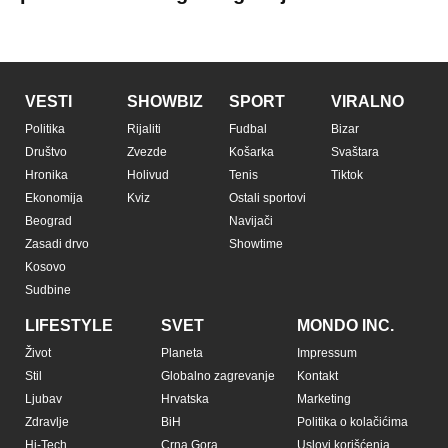
Copyright © Espreso.co.rs 2026. Sva prava zadržana. Mondo inc.