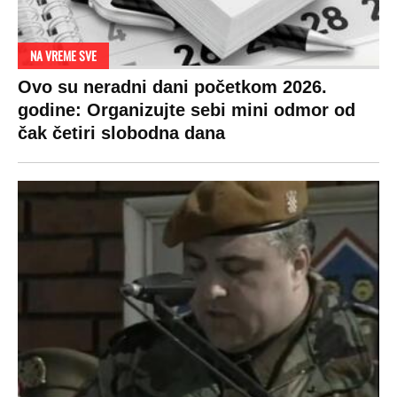
DRAMA ZBOG LJUBAVNE PRIČE
Zbog svadbe trudne Srpkinje i Albanca
proradio nacionalizam! Popljuvali ih samo
tako: "Ti si svoje srpsko izdala"