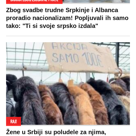
SPREMITE SE
Za posnu slavsku trpezu ove godine treba
izdvojiti ozbiljnu sumu novca: Nečija cela
plata ode na svega 20 gostiju
VESTI
SHOWBIZ
SPORT
VIRALNO
Politika
Rijaliti
Fudbal
Bizar
Društvo
Zvezde
Košarka
Svaštara
Hronika
Holivud
Tenis
Tiktok
Ekonomija
Kviz
Ostali sportovi
Beograd
Navijači
Zasadi drvo
Showtime
Kosovo
Sudbine
LIFESTYLE
SVET
MONDO INC.