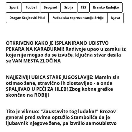
VERENICU KRALJA HLEBA ISMEVAJU NA MREŽAMA:
Zbog jednog detalja sa gala slavlja i veridbe je
urnišu: "Dva dinara bukvalno"
"IMALA SAM 23 GODINE, ZGRABIO ME I UVUKAO U
ŽBUNJE" Pevačica otkrila da je bila žrtva nasilnika:
Nosila sam uske farmerke i majicu...
"INDIRA RADIĆ JE IMALA ODNOSE SA OVIM
PEVAČEM U KAFANI" Gazda iz Beča otkrio
najprljavije estradne tajne: Zmijanac mi je ostala
dužna za kiriju 250.000
Velika promena za vernike na Veliku Gospojinu:
Svi misle da znaju pravila proslavljanja
Bogorodičinog praznika, a ove godine jedan detalj
menja sve