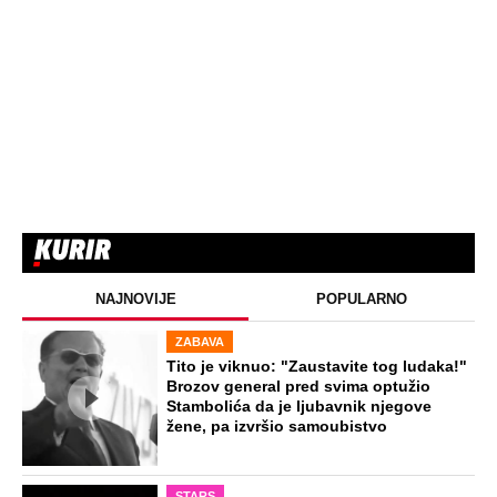
farmerke i majicu...
EXTERNAL ARTICLES
Marijanu je otac poslao u manastir
zajedno sa delom nasledstva: 14 godina
bila zazidana u sobici, ali je u tajnosti
decu rađala