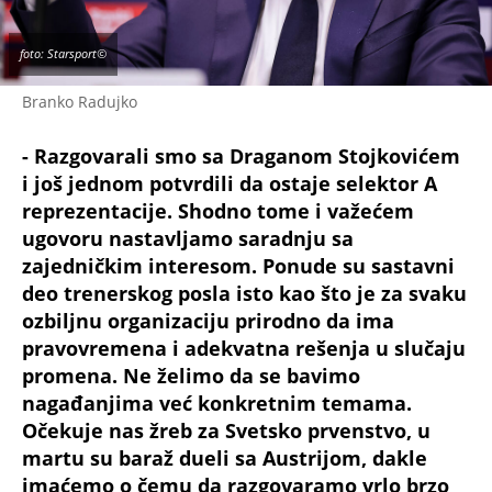
foto: Starsport©
Branko Radujko
- Razgovarali smo sa Draganom Stojkovićem
i još jednom potvrdili da ostaje selektor A
reprezentacije. Shodno tome i važećem
ugovoru nastavljamo saradnju sa
zajedničkim interesom. Ponude su sastavni
deo trenerskog posla isto kao što je za svaku
ozbiljnu organizaciju prirodno da ima
pravovremena i adekvatna rešenja u slučaju
promena. Ne želimo da se bavimo
nagađanjima već konkretnim temama.
Očekuje nas žreb za Svetsko prvenstvo, u
martu su baraž dueli sa Austrijom, dakle
imaćemo o čemu da razgovaramo vrlo brzo
kada je reč o A timu
- rekao je on i dodao: