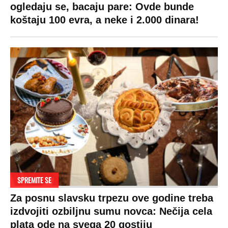
Život
Planeta
Impressum
Stil
Globalno zagrevanje
Kontakt
Ljubav
Hrvatska
Marketing
Zdravlje
BiH
Politika o kolačićima
Hi-Tech
Crna Gora
Uslovi korišćenja
Kultura
Makedonija
Politika privatnosti
Auto
Privacy policy
Terms of service
Prijatelji sajta
Pratite nas na: