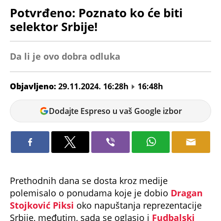
Potvrđeno: Poznato ko će biti
selektor Srbije!
Da li je ovo dobra odluka
Objavljeno:
29.11.2024. 16:28h
16:48h
Andrej
Dodajte Espreso u vaš Google izbor
Kosić
Prethodnih dana se dosta kroz medije
polemisalo o ponudama koje je dobio
Dragan
Stojković Piksi
oko napuštanja reprezentacije
Srbije, međutim, sada se oglasio i
Fudbalski
savez Srbije
koji je odlučio da stavi tačku na te