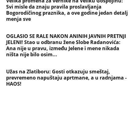
koja se tiče Irana: Znamo da to rade
Devojka se bacila sa 5. sprata
Filozofskog fakulteta u Beogradu:
Preminula na licu mesta, istraga u
toku!
Briše holesterol i čuva zglobove: Ova
riba je 3 puta zdravija od lososa, ne
bacajte ulje iz konzerve