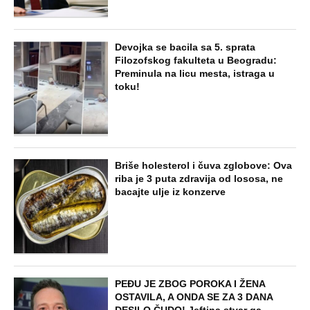
NAJNOVIJE
POPULARNO
ZABAVA
Tito je viknuo: "Zaustavite tog ludaka!"