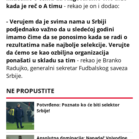
- Verujem da je svima nama u Srbiji
podjednako važno da u sledećoj godini
imamo čime da se ponosimo kada se radi o
rezultatima naše najbolje selekcije. Verujte
da ćemo se kao ozbiljna organizacija
ponašati u skladu sa tim
- rekao je Branko
Radujko, generalni sekretar Fudbalskog saveza
Srbije.
NE PROPUSTITE
Potvrđeno: Poznato ko će biti selektor
Srbije!
Apsolutna dominacija: Napadač Vojvodine
dao četiri komada!