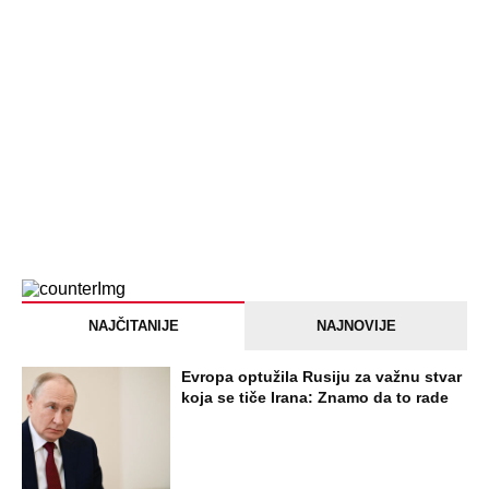
PEĐU JE ZBOG POROKA I ŽENA
OSTAVILA, A ONDA SE ZA 3 DANA
DESILO ČUDO! Jeftina stvar ga
IZLEČILA od ALKOHOLA
Jezivo priznanje osumnjičenog za
Dankino ubistvo: Telo u crnom džaku
doneo u dvorište, a onda preokret
SVE NAJČITANIJE VESTI