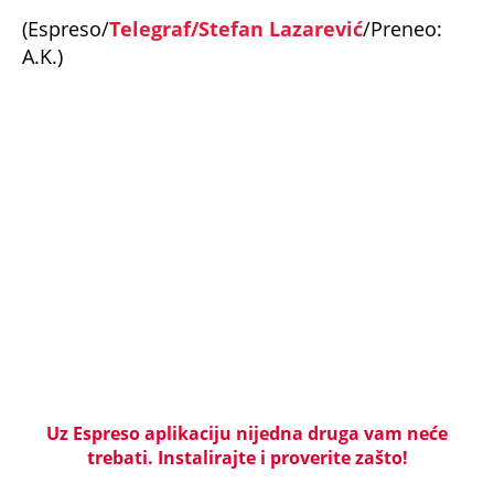
OTKRIVENO KAKO JE ISPLANIRANO UBISTVO
PEKARA NA KARABURMI! Radivoje upao u zamku iz
koje nije mogao da se izvuče, ključna stvar desila
se VAN MESTA ZLOČINA
NAJJEZIVIJI UBICA STARE JUGOSLAVIJE: Mamin sin
otimao žene, stravično ih zlostavljao - a onda
SPALJIVAO U PEĆI ZA HLEB! Zbog kobne greške
skončao na ROBIJI
Tito je viknuo: "Zaustavite tog ludaka!" Brozov
general pred svima optužio Stambolića da je
ljubavnik njegove žene, pa izvršio samoubistvo
KRENUO DA TRAŽI DRVA, ONDA SU SE PROLOMILI
JAUCI KROZ NOĆ: Jezivi detalji utapanja u Borči -
Mladić upao u mulj dubok 5 METARA! "Jadno dete,
da tako strada..."