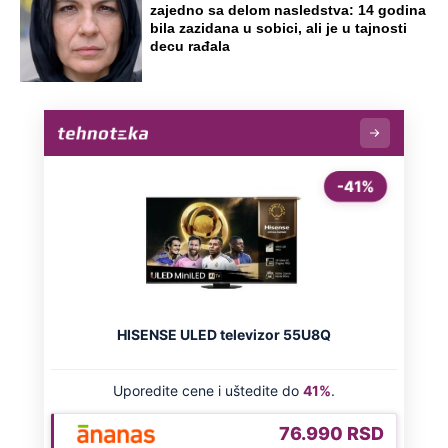
prvi posle Oluje otišao u Hrvatsku,
danas je tamo legenda
"Neko treba da otpusti ove idiote":
Podkaster pričao o Đokoviću, svi ga
prozivaju zbog jedne rečenice
Dino Rađa: "Znate šta, zabole me više
ona stvar i za četnike i za ustaše"
Preporučeno