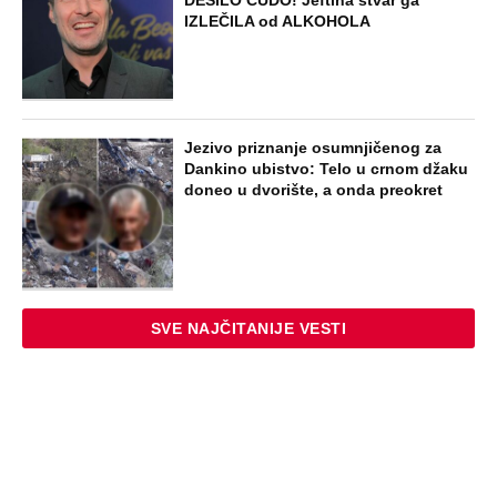
Brozov general pred svima optužio
Stambolića da je ljubavnik njegove
žene, pa izvršio samoubistvo
STARS
VERENICU KRALJA HLEBA ISMEVAJU
NA MREŽAMA: Zbog jednog detalja sa
gala slavlja i veridbe je urnišu: "Dva
dinara bukvalno"
STARS
"INDIRA RADIĆ JE IMALA ODNOSE SA
OVIM PEVAČEM U KAFANI" Gazda iz
Beča otkrio najprljavije estradne tajne:
Zmijanac mi je ostala dužna za kiriju
250.000
STARS
"IMALA SAM 23 GODINE, ZGRABIO ME I
UVUKAO U ŽBUNJE" Pevačica otkrila da
je bila žrtva nasilnika: Nosila sam uske