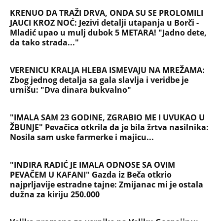
OGLASIO SE RALE NAKON ANINIH JAVNIH PRETNJI
JELENI! Stao u odbranu žene Slobe Radanovića:
Ana nije u pravu, između Jelene i mene nikada
ništa nije bilo osim...
Užas na Zlatiboru: Gosti otkazuju smeštaj,
prevremeno napuštaju aprtmane, a u radnjama -
HAOS!
NAJČITANIJE
NAJNOVIJE
Evropa optužila Rusiju za važnu stvar