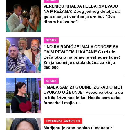
Dočekali ga sa "Srbe na vrbe": Dragan