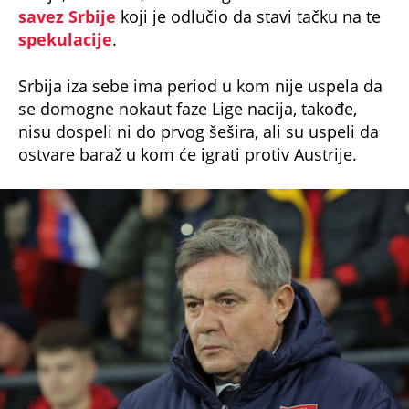
spekulacije
.
Srbija iza sebe ima period u kom nije uspela da
se domogne nokaut faze Lige nacija, takođe,
nisu dospeli ni do prvog šešira, ali su uspeli da
ostvare baraž u kom će igrati protiv Austrije.
foto: Starsport