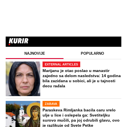
Dragana iz Sarajeva je tatu viđala samo
kraj kontejnera: Ostavili je u bolnici kao
bebu, a kad je posle 26 godina srela
majku rekla je - e sad će osveta
ZABAVA
Oduzeli joj titulu misice kada je
otkrivena njena velika tajna: Život Safije
iz "Sultanije Kosem" obeležili skandali,
a evo kako danas izgleda
STARS
SAOBRAĆAJKE, PUCNJAVE,
NARKOTICI, SILOVANJE Sin Halke
Paldum bio je u ZATVORU: "Ne želim da
ga vidim dok ne ode na lečenje"