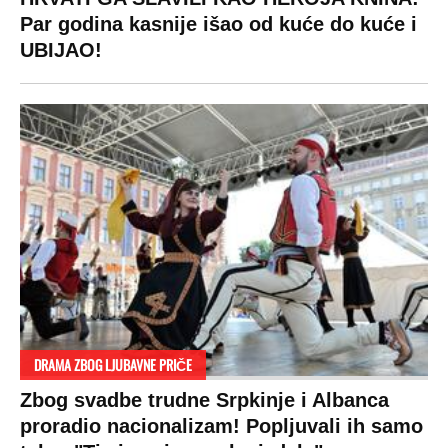
RAJ!
Žene u Srbiji su poludele za njima,
ogledaju se, bacaju pare: Ovde bunde
koštaju 100 evra, a neke i 2.000 dinara!