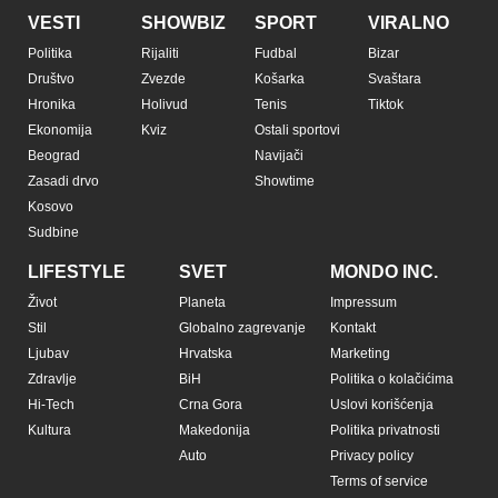
Pratite nas na:
Copyright © Espreso.co.rs 2026. Sva prava zadržana. Mondo inc.