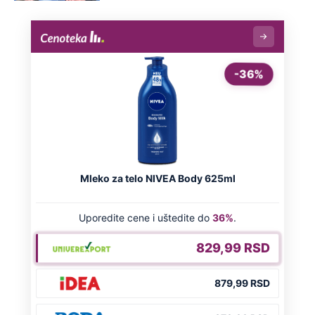
Kako žive najbogatije sestre u Srbiji?
Otac im otkrio Breda Pita, jedna
smuvala bivšeg Karleuše, druga
milijardera
Dejan Petrović nakon incidenta sa
ćerkom napustio državu: Ne odvaja se
od mezimice, evo gde se sada nalaze
Evo gde Jelisaveta Orašanin i Pavle
Mensur provode vreme do zore:
Glumica blista pored 11 godina mlađeg
kolege