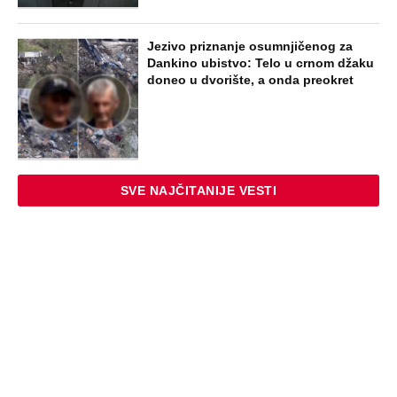
NAJNOVIJE
POPULARNO
EXTERNAL ARTICLES
Marijanu je otac poslao u manastir
zajedno sa delom nasledstva: 14 godina
bila zazidana u sobici, ali je u tajnosti
decu rađala
ZABAVA
Paraskeva Rimljanka bacila caru vrelo
ulje u lice i oslepela ga: Svetiteljku
surovo mučili, pa joj odrubili glavu, ovo
je razlikuje od Svete Petke
EXTERNAL ARTICLES