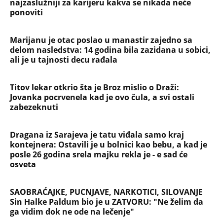
Dragana iz Sarajeva je tatu viđala samo kraj
kontejnera: Ostavili je u bolnici kao bebu, a kad je
posle 26 godina srela majku rekla je - e sad će
osveta
SAOBRAĆAJKE, PUCNJAVE, NARKOTICI, SILOVANJE
Sin Halke Paldum bio je u ZATVORU: "Ne želim da
ga vidim dok ne ode na lečenje"
Oduzeli joj titulu misice kada je otkrivena njena
velika tajna: Život Safije iz "Sultanije Kosem"
obeležili skandali, a evo kako danas izgleda
SKINULA SE NAJZGODNIJA SRPSKA SPORTISTKINJA!
Supruga slavnog košarkaša raspametila u
minijaturnom bikiniju, svi gledaju u jedan detalj!
(FOTO)