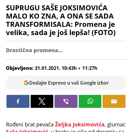
SUPRUGU SAŠE JOKSIMOVIĆA
MALO KO ZNA, A ONA SE SADA
TRANSFORMISALA: Promena je
velika, sada je još lepša! (FOTO)
Drastična promena...
Objavljeno:
31.01.2021. 10:43h
11:27h
Ermin
Dodajte Espreso u vaš Google izbor
Biberović
Rođeni brat pevača
Željka Joksimovića
, glumac
Saša Joksimović
, u braku je više od deceniju sa