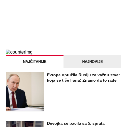
Briše holesterol i čuva zglobove: Ova
riba je 3 puta zdravija od lososa, ne
bacajte ulje iz konzerve
PEĐU JE ZBOG POROKA I ŽENA
OSTAVILA, A ONDA SE ZA 3 DANA
DESILO ČUDO! Jeftina stvar ga
IZLEČILA od ALKOHOLA
Jezivo priznanje osumnjičenog za
Dankino ubistvo: Telo u crnom džaku