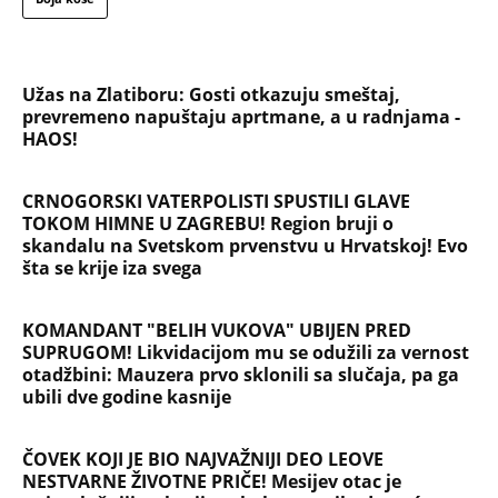
KOMANDANT "BELIH VUKOVA" UBIJEN PRED
SUPRUGOM! Likvidacijom mu se odužili za vernost
otadžbini: Mauzera prvo sklonili sa slučaja, pa ga
ubili dve godine kasnije
ČOVEK KOJI JE BIO NAJVAŽNIJI DEO LEOVE
NESTVARNE ŽIVOTNE PRIČE! Mesijev otac je
najzaslužniji za karijeru kakva se nikada neće
ponoviti
Marijanu je otac poslao u manastir zajedno sa
delom nasledstva: 14 godina bila zazidana u sobici,
ali je u tajnosti decu rađala
Titov lekar otkrio šta je Broz mislio o Draži:
Jovanka pocrvenela kad je ovo čula, a svi ostali
zabezeknuti