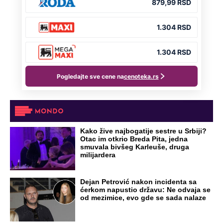
Preporučeno
NA VREME SVE
Ovo su neradni dani početkom 2026.
godine: Organizujte sebi mini odmor od
čak četiri slobodna dana