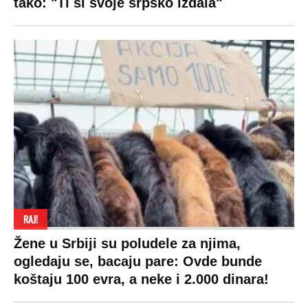
SPREMITE SE
Za posnu slavsku trpezu ove godine treba
izdvojiti ozbiljnu sumu novca: Nečija cela
plata ode na svega 20 gostiju
VESTI
SHOWBIZ
SPORT
VIRALNO
Politika
Rijaliti
Fudbal
Bizar
Društvo
Zvezde
Košarka
Svaštara