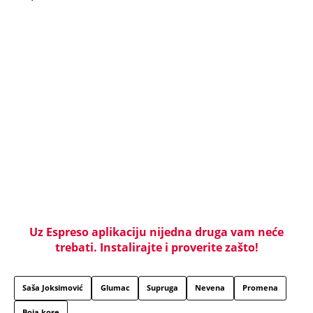
Uz Espreso aplikaciju nijedna druga vam neće
trebati. Instalirajte i proverite zašto!
Saša Joksimović
Glumac
Supruga
Nevena
Promena
Boja kose
Užas na Zlatiboru: Gosti otkazuju smeštaj,
prevremeno napuštaju aprtmane, a u radnjama -
HAOS!
CRNOGORSKI VATERPOLISTI SPUSTILI GLAVE
TOKOM HIMNE U ZAGREBU! Region bruji o
skandalu na Svetskom prvenstvu u Hrvatskoj! Evo
šta se krije iza svega