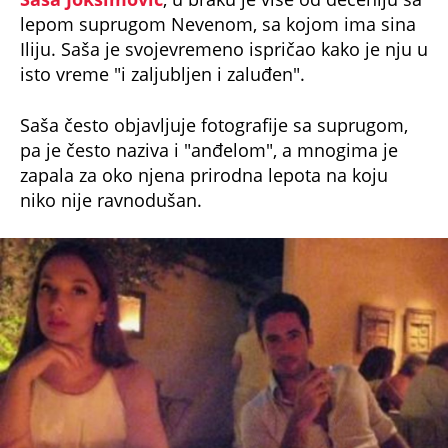
lepom suprugom Nevenom, sa kojom ima sina
Iliju. Saša je svojevremeno ispričao kako je nju u
isto vreme "i zaljubljen i zaluđen".
Saša često objavljuje fotografije sa suprugom,
pa je često naziva i "anđelom", a mnogima je
zapala za oko njena prirodna lepota na koju
niko nije ravnodušan.