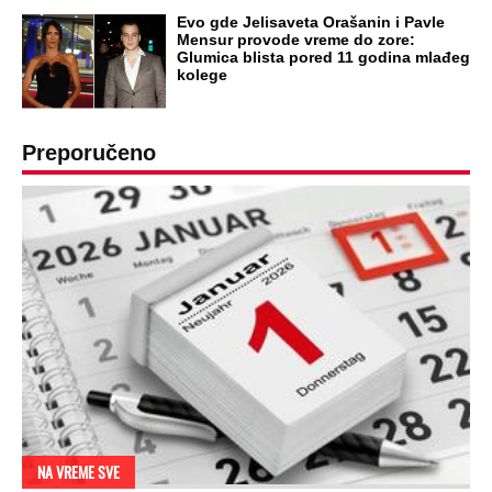
OD NAVODNOG HEROJA DO BRUTALNOG UBICE
GENERAL IVAN STRELJAO SRBE, A
HRVATI GA SLAVILI KAO HEROJA KNINA:
Par godina kasnije išao od kuće do kuće i
UBIJAO!