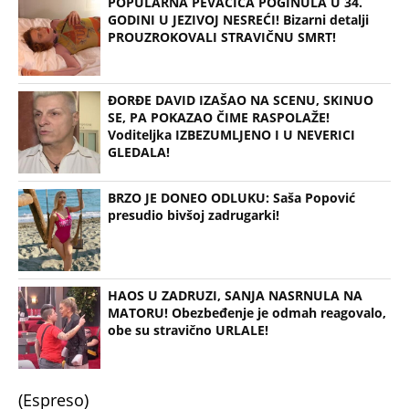
PROUZROKOVALI STRAVIČNU SMRT!
ĐORĐE DAVID IZAŠAO NA SCENU, SKINUO
SE, PA POKAZAO ČIME RASPOLAŽE!
Voditeljka IZBEZUMLJENO I U NEVERICI
GLEDALA!
BRZO JE DONEO ODLUKU: Saša Popović
presudio bivšoj zadrugarki!
HAOS U ZADRUZI, SANJA NASRNULA NA
MATORU! Obezbeđenje je odmah reagovalo,
obe su stravično URLALE!
(Espreso)