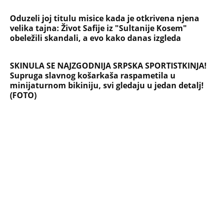
NAJČITANIJE
NAJNOVIJE
Evropa optužila Rusiju za važnu stvar
koja se tiče Irana: Znamo da to rade
Devojka se bacila sa 5. sprata
Filozofskog fakulteta u Beogradu:
Preminula na licu mesta, istraga u
toku!