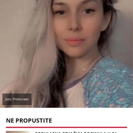
foto: Printscreen
NE PROPUSTITE
POPULARNA PEVAČICA POGINULA U 34.
GODINI U JEZIVOJ NESREĆI! Bizarni detalji