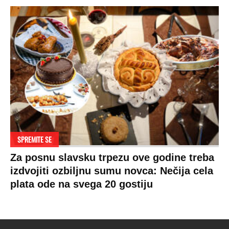
Hronika
Holivud
Tenis
Tiktok
Ekonomija
Kviz
Ostali sportovi
Beograd
Navijači
Zasadi drvo
Showtime
Kosovo
Sudbine
LIFESTYLE
SVET
MONDO INC.
Život
Planeta
Impressum
Stil
Globalno zagrevanje
Kontakt
Ljubav
Hrvatska
Marketing
Zdravlje
BiH
Politika o kolačićima
Hi-Tech
Crna Gora
Uslovi korišćenja
Kultura
Makedonija
Politika privatnosti
Auto
Privacy policy
Terms of service
Prijatelji sajta