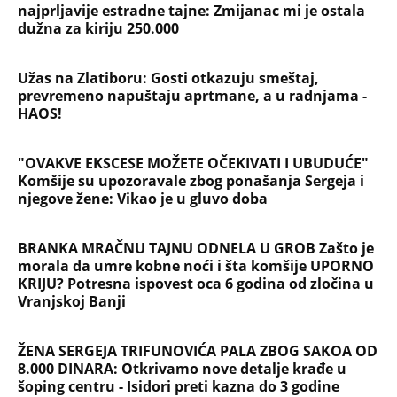
najprljavije estradne tajne: Zmijanac mi je ostala
dužna za kiriju 250.000
Užas na Zlatiboru: Gosti otkazuju smeštaj,
prevremeno napuštaju aprtmane, a u radnjama -
HAOS!
"OVAKVE EKSCESE MOŽETE OČEKIVATI I UBUDUĆE"
Komšije su upozoravale zbog ponašanja Sergeja i
njegove žene: Vikao je u gluvo doba
BRANKA MRAČNU TAJNU ODNELA U GROB Zašto je
morala da umre kobne noći i šta komšije UPORNO
KRIJU? Potresna ispovest oca 6 godina od zločina u
Vranjskoj Banji
ŽENA SERGEJA TRIFUNOVIĆA PALA ZBOG SAKOA OD
8.000 DINARA: Otkrivamo nove detalje krađe u
šoping centru - Isidori preti kazna do 3 godine