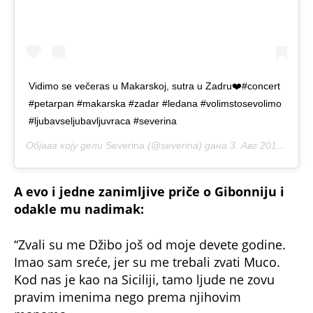
Vidimo se večeras u Makarskoj, sutra u Zadru❤️#concert
#petarpan #makarska #zadar #ledana #volimstosevolimo
#ljubavseljubavljuvraca #severina
Објава коју дели
Severina
(@severina) дана
3. Авг 2019. у 8:13 PDT
A evo i jedne zanimljive priče o Gibonniju i
odakle mu nadimak:
“Zvali su me Džibo još od moje devete godine.
Imao sam sreće, jer su me trebali zvati Muco.
Kod nas je kao na Siciliji, tamo ljude ne zovu
pravim imenima nego prema njihovim