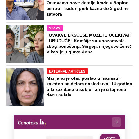
Otkrivamo nove detalje krađe u šoping
centru - Isidori preti kazna do 3 godine
zatvora
STARS
"OVAKVE EKSCESE MOŽETE OČEKIVATI
I UBUDUĆE" Komšije su upozoravale
zbog ponašanja Sergeja i njegove žene:
Vikao je u gluvo doba
EXTERNAL ARTICLES
Marijanu je otac poslao u manastir
zajedno sa delom nasledstva: 14 godina
bila zazidana u sobici, ali je u tajnosti
decu rađala