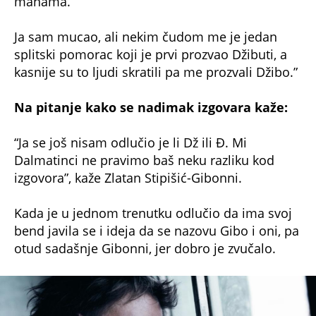
manama.
Ja sam mucao, ali nekim čudom me je jedan
splitski pomorac koji je prvi prozvao Džibuti, a
kasnije su to ljudi skratili pa me prozvali Džibo.”
Na pitanje kako se nadimak izgovara kaže:
“Ja se još nisam odlučio je li Dž ili Đ. Mi
Dalmatinci ne pravimo baš neku razliku kod
izgovora”, kaže Zlatan Stipišić-Gibonni.
Kada je u jednom trenutku odlučio da ima svoj
bend javila se i ideja da se nazovu Gibo i oni, pa
otud sadašnje Gibonni, jer dobro je zvučalo.