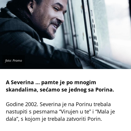
foto: Promo
A Severina … pamte je po mnogim
skandalima, sećamo se jednog sa Porina.
Godine 2002. Severina je na Porinu trebala
nastupiti s pesmama “Virujen u te” i “Mala je
dala”, s kojom je trebala zatvoriti Porin.