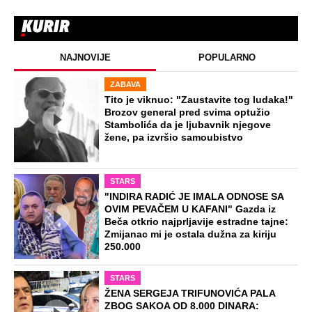
NAJNOVIJE
POPULARNO
ZABAVA
Tito je viknuo: "Zaustavite tog ludaka!"
Brozov general pred svima optužio
Stambolića da je ljubavnik njegove
žene, pa izvršio samoubistvo
STARS
"INDIRA RADIĆ JE IMALA ODNOSE SA
OVIM PEVAČEM U KAFANI" Gazda iz
Beča otkrio najprljavije estradne tajne:
Zmijanac mi je ostala dužna za kiriju
250.000
STARS
ŽENA SERGEJA TRIFUNOVIĆA PALA
ZBOG SAKOA OD 8.000 DINARA: