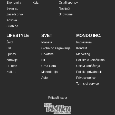
Ekonomija
Kviz
Ostali sportovi
Beograd
Navijači
Zasadi drvo
Showtime
Kosovo
Sudbine
LIFESTYLE
SVET
MONDO INC.
Život
Planeta
Impressum
Stil
Globalno zagrevanje
Kontakt
Ljubav
Hrvatska
Marketing
Zdravlje
BiH
Politika o kolačićima
Hi-Tech
Crna Gora
Uslovi korišćenja
Kultura
Makedonija
Politika privatnosti
Auto
Privacy policy
Terms of service
Prijatelji sajta