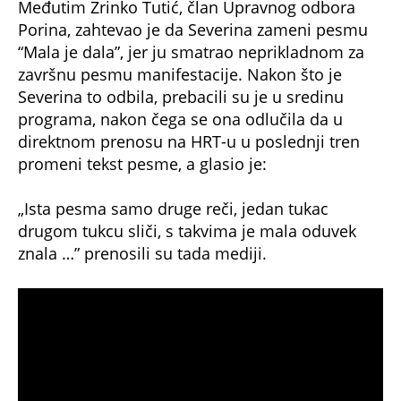
Međutim Zrinko Tutić, član Upravnog odbora
Porina, zahtevao je da Severina zameni pesmu
“Mala je dala”, jer ju smatrao neprikladnom za
završnu pesmu manifestacije. Nakon što je
Severina to odbila, prebacili su je u sredinu
programa, nakon čega se ona odlučila da u
direktnom prenosu na HRT-u u poslednji tren
promeni tekst pesme, a glasio je:
„Ista pesma samo druge reči, jedan tukac
drugom tukcu sliči, s takvima je mala oduvek
znala …” prenosili su tada mediji.