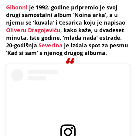
Gibonni
je 1992. godine pripremio je svoj
drugi samostalni album ‘Noina arka’, a u
njemu se ‘kuvala’ i Cesarica koju je napisao
Oliveru Dragojeviću
, kako kaže, u dvadeset
minuta. Iste godine, ‘mlada nada’ estrade,
20-godišnja
Severina
je izdala spot za pesmu
‘Kad si sam’ s njenog drugog albuma.