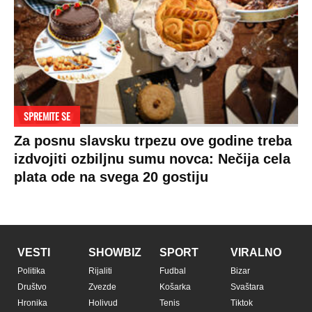
SPREMITE SE
Za posnu slavsku trpezu ove godine treba
izdvojiti ozbiljnu sumu novca: Nečija cela
plata ode na svega 20 gostiju
VESTI
SHOWBIZ
SPORT
VIRALNO
Politika
Rijaliti
Fudbal
Bizar
Društvo
Zvezde
Košarka
Svaštara
Hronika
Holivud
Tenis
Tiktok