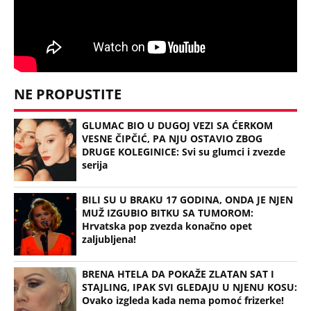
NE PROPUSTITE
GLUMAC BIO U DUGOJ VEZI SA ĆERKOM
VESNE ČIPČIĆ, PA NJU OSTAVIO ZBOG
DRUGE KOLEGINICE: Svi su glumci i zvezde
serija
BILI SU U BRAKU 17 GODINA, ONDA JE NJEN
MUŽ IZGUBIO BITKU SA TUMOROM:
Hrvatska pop zvezda konačno opet
zaljubljena!
BRENA HTELA DA POKAŽE ZLATAN SAT I
STAJLING, IPAK SVI GLEDAJU U NJENU KOSU:
Ovako izgleda kada nema pomoć frizerke!