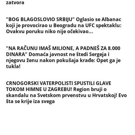
zatvora
"BOG BLAGOSLOVIO SRBIJU" Oglasio se Albanac
koji je provocirao u Beogradu na UFC spektaklu:
Ovakvu poruku niko nije očekivao...
"NA RAČUNU IMAŠ MILIONE, A PADNEŠ ZA 8.000
DINARA" Domaća javnost ne štedi Sergeja i
njegovu ženu nakon pokušaja krađe: Opet ga je
tukla!
CRNOGORSKI VATERPOLISTI SPUSTILI GLAVE
TOKOM HIMNE U ZAGREBU! Region bruji o
skandalu na Svetskom prvenstvu u Hrvatskoj! Evo
šta se krije iza svega