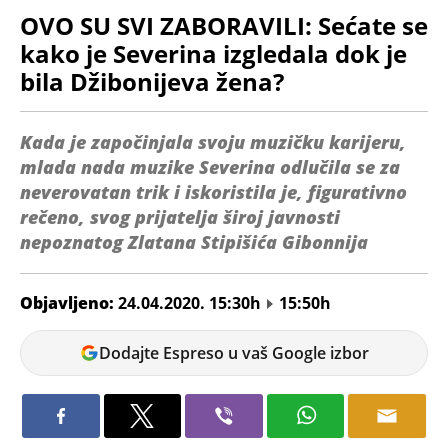
OVO SU SVI ZABORAVILI: Sećate se
kako je Severina izgledala dok je
bila Džibonijeva žena?
Kada je započinjala svoju muzičku karijeru,
mlada nada muzike Severina odlučila se za
neverovatan trik i iskoristila je, figurativno
rečeno, svog prijatelja široj javnosti
nepoznatog Zlatana Stipišića Gibonnija
Objavljeno:
24.04.2020. 15:30h
15:50h
Jelena
Dodajte Espreso u vaš Google izbor
Janjic