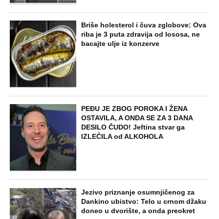
Briše holesterol i čuva zglobove: Ova
riba je 3 puta zdravija od lososa, ne
bacajte ulje iz konzerve
PEĐU JE ZBOG POROKA I ŽENA
OSTAVILA, A ONDA SE ZA 3 DANA
DESILO ČUDO! Jeftina stvar ga
IZLEČILA od ALKOHOLA
Jezivo priznanje osumnjičenog za
Dankino ubistvo: Telo u crnom džaku
doneo u dvorište, a onda preokret