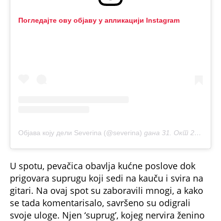
Погледајте ову објаву у апликацији Instagram
Објава коју дели Severina (@severina)
дана
31. Окт 2019. у 3:16 PDT
U spotu, pevačica obavlja kućne poslove dok
prigovara suprugu koji sedi na kauču i svira na
gitari. Na ovaj spot su zaboravili mnogi, a kako
se tada komentarisalo, savršeno su odigrali
svoje uloge. Njen ‘suprug’, kojeg nervira ženino