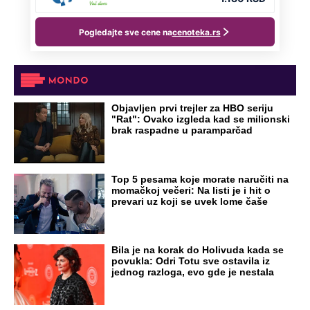
Objavljen prvi trejler za HBO seriju
"Rat": Ovako izgleda kad se milionski
brak raspadne u paramparčad
Top 5 pesama koje morate naručiti na
momačkoj večeri: Na listi je i hit o
prevari uz koji se uvek lome čaše
Bila je na korak do Holivuda kada se
povukla: Odri Totu sve ostavila iz
jednog razloga, evo gde je nestala