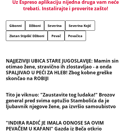
Uz Espreso aplikaciju nijedna druga vam neće
trebati. Instalirajte i proverite zašto!
Gibonni
Džiboni
Severina
Severina Kojić
Zlatan Stipišić Džiboni
Pevač
Pevačica
NAJJEZIVIJI UBICA STARE JUGOSLAVIJE: Mamin sin
otimao žene, stravično ih zlostavljao - a onda
SPALJIVAO U PEĆI ZA HLEB! Zbog kobne greške
skončao na ROBIJI
Tito je viknuo: "Zaustavite tog ludaka!" Brozov
general pred svima optužio Stambolića da je
ljubavnik njegove žene, pa izvršio samoubistvo
"INDIRA RADIĆ JE IMALA ODNOSE SA OVIM
PEVAČEM U KAFANI" Gazda iz Beča otkrio