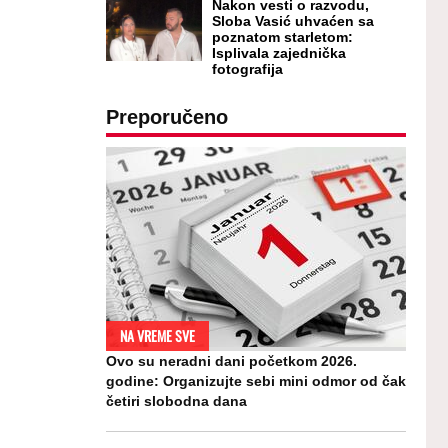
Nakon vesti o razvodu,
Sloba Vasić uhvaćen sa
poznatom starletom:
Isplivala zajednička
fotografija
Preporučeno
NA VREME SVE
Ovo su neradni dani početkom 2026.
godine: Organizujte sebi mini odmor od čak
četiri slobodna dana