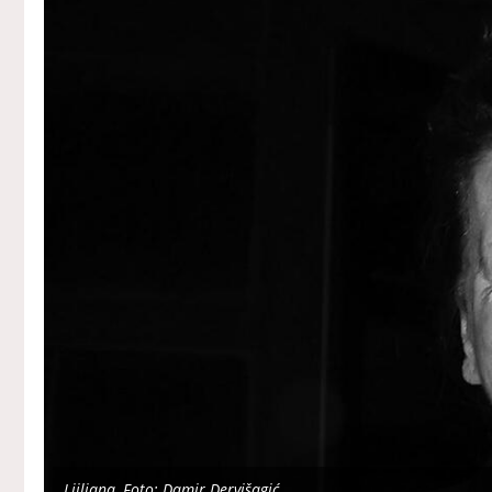
Ljiljana, Foto: Damir Dervišagić