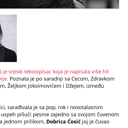
 je srpski tekstopisac koja je napisala više hit
ije.
Poznata je po saradnji sa Cecom, Zdravkom
m, Željkom Joksimovićem i Džejem, između
ci, sarađivala je sa pop, rok i novotalasnim
iki uspeh pišući pesme zajedno sa svojom čuvenom
a jednom prilikom,
Dobrica Ćosić
joj je čuvao