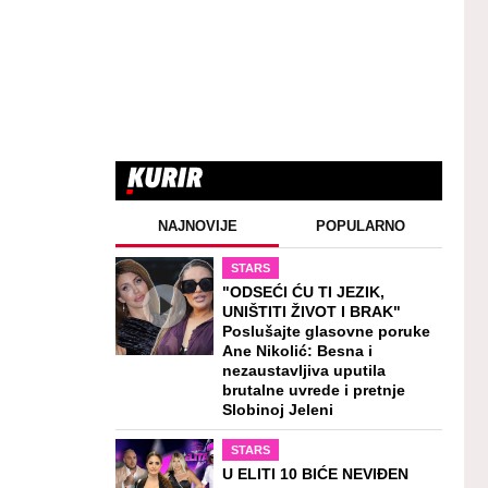
NAJNOVIJE
POPULARNO
STARS
"ODSEĆI ĆU TI JEZIK,
UNIŠTITI ŽIVOT I BRAK"
Poslušajte glasovne poruke
Ane Nikolić: Besna i
nezaustavljiva uputila
brutalne uvrede i pretnje
Slobinoj Jeleni
STARS
U ELITI 10 BIĆE NEVIĐEN