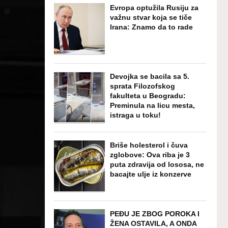
Evropa optužila Rusiju za
važnu stvar koja se tiče
Irana: Znamo da to rade
Devojka se bacila sa 5.
sprata Filozofskog
fakulteta u Beogradu:
Preminula na licu mesta,
istraga u toku!
Briše holesterol i čuva
zglobove: Ova riba je 3
puta zdravija od lososa, ne
bacajte ulje iz konzerve
PEĐU JE ZBOG POROKA I
ŽENA OSTAVILA, A ONDA