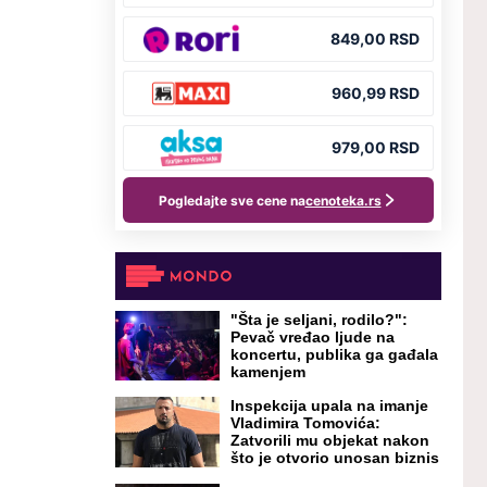
"Šta je seljani, rodilo?":
Pevač vređao ljude na
koncertu, publika ga gađala
kamenjem
Inspekcija upala na imanje
Vladimira Tomovića:
Zatvorili mu objekat nakon
što je otvorio unosan biznis