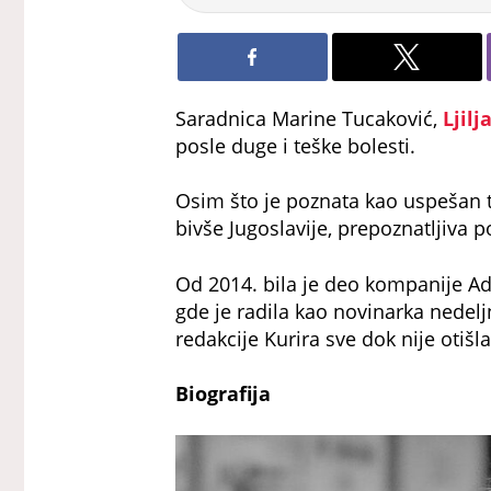
Saradnica Marine Tucaković,
Ljil
posle duge i teške bolesti.
Osim što je poznata kao uspešan te
bivše Jugoslavije, prepoznatljiva 
Od 2014. bila je deo kompanije Ad
gde je radila kao novinarka nedel
redakcije Kurira sve dok nije otišl
Biografija