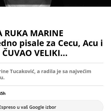
NA RUKA MARINE
no pisale za Cecu, Acu i
J ČUVAO VELIKI...
ine Tucaković, a radila je sa najvećim
u.
45h
Espreso u vaš Google izbor