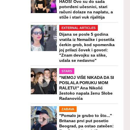
HAOS! Ovo su do sada
potvrđeni učesnici, stari
računi dolaze na naplatu, a
stiže i stari vuk rijalitija
EXTERNAL ARTICLES
Dijana se posle 5 godina
vratila iz Nemačke i posetila
ćerkin grob, kod spomenika
joj prilazi čovek i govori:
"Znam devojku sa slike,
udala se nedavno"
STARS
"NEMOJ VIŠE NIKADA DA SI
POSLALA PORUKU MOM
RALETU!" Ana Nikolić
žestoko napala ženu Slobe
Radanovića
ZABAVA
"Pomalo je grubo to što..."
Britanac prvi put posetio
Beograd, pa ostao zatečen: