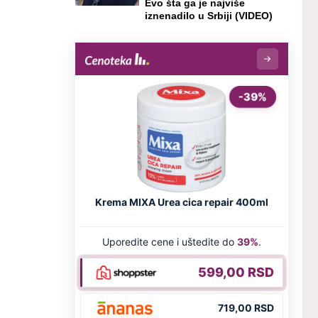
Evo šta ga je najviše
iznenadilo u Srbiji (VIDEO)