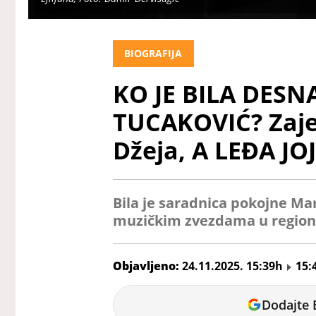
BIOGRAFIJA
KO JE BILA DES
TUCAKOVIĆ? Zajed
Džeja, A LEĐA JO
Bila je saradnica pokojne Mar
muzičkim zvezdama u region
Objavljeno:
24.11.2025. 15:39h
15:
Vanja
Dodajte 
Pejić