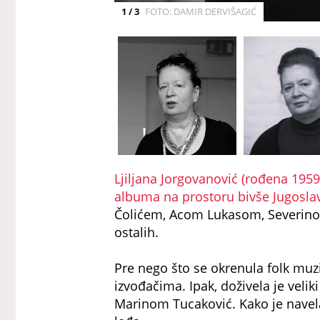
1 / 3
FOTO: DAMIR DERVIŠAGIĆ
Ljiljana Jorgovanović (rođena 1959)
albuma na prostoru bivše Jugoslav
Čolićem, Acom Lukasom, Severino
ostalih.
Pre nego što se okrenula folk muzi
izvođačima. Ipak, doživela je vel
Marinom Tucaković. Kako je navel