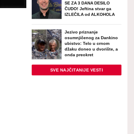
SE ZA 3 DANA DESILO
ČUDO! Jeftina stvar ga
IZLEČILA od ALKOHOLA
Jezivo priznanje
osumnjičenog za Dankino
ubistvo: Telo u crnom
džaku doneo u dvorište, a
onda preokret
SVE NAJČITANIJE VESTI