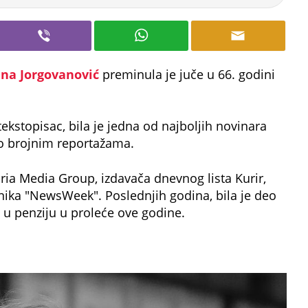
jana Jorgovanović
preminula je juče u 66. godini
kstopisac, bila je jedna od najboljih novinara
po brojnim reportažama.
ria Media Group, izdavača dnevnog lista Kurir,
jnika "NewsWeek". Poslednjih godina, bila je deo
a u penziju u proleće ove godine.