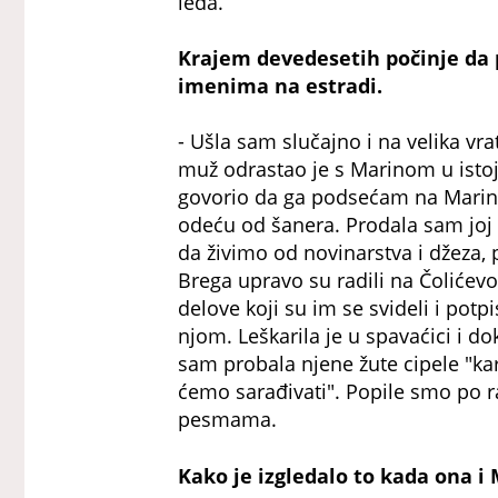
leđa.
Krajem devedesetih počinje da
imenima na estradi.
- Ušla sam slučajno i na velika vr
muž odrastao je s Marinom u istoj z
govorio da ga podsećam na Marinu
odeću od šanera. Prodala sam joj 
da živimo od novinarstva i džeza, 
Brega upravo su radili na Čolićev
delove koji su im se svideli i pot
njom. Leškarila je u spavaćici i do
sam probala njene žute cipele "karl
ćemo sarađivati". Popile smo po ra
pesmama.
Kako je izgledalo to kada ona i