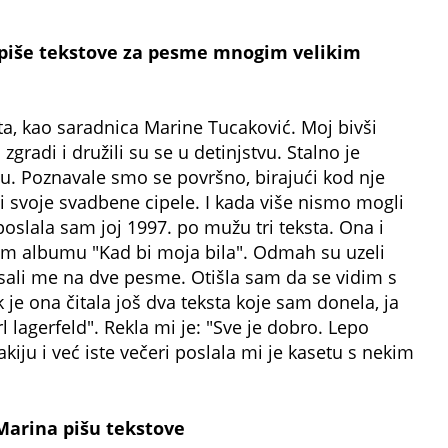
 piše tekstove za pesme mnogim velikim
ata, kao saradnica Marine Tucaković. Moj bivši
gradi i družili su se u detinjstvu. Stalno je
. Poznavale smo se površno, birajući kod nje
i svoje svadbene cipele. I kada više nismo mogli
poslala sam joj 1997. po mužu tri teksta. Ona i
om albumu "Kad bi moja bila". Odmah su uzeli
pisali me na dve pesme. Otišla sam da se vidim s
k je ona čitala još dva teksta koje sam donela, ja
 lagerfeld". Rekla mi je: "Sve je dobro. Lepo
kiju i već iste večeri poslala mi je kasetu s nekim
 Marina pišu tekstove