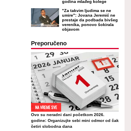
godina mlađeg kolege
"Za takvim ljudima se ne
umire": Jovana Jeremić ne
prestaje da podbada bivšeg
verenika, ponovo šokirala
objavom
Preporučeno
NA VREME SVE
Ovo su neradni dani početkom 2026.
godine: Organizujte sebi mini odmor od čak
četiri slobodna dana