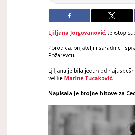
Ljiljana Jorgovanović
, tekstopisa
Porodica, prijatelji i saradnici is
Požarevcu.
Ljiljana je bila jedan od najuspešn
velike
Marine Tucaković.
Napisala je brojne hitove za Cec