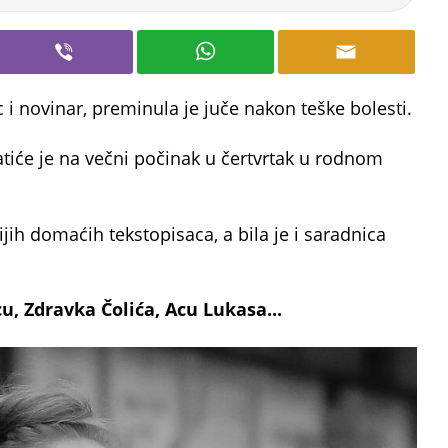
c i novinar, preminula je juče nakon teške bolesti.
pratiće je na večni počinak u čertvrtak u rodnom
ijih domaćih tekstopisaca, a bila je i saradnica
u, Zdravka Čolića, Acu Lukasa...