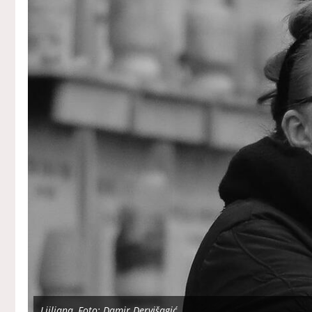
Ljiljana, Foto: Damir Dervišagić