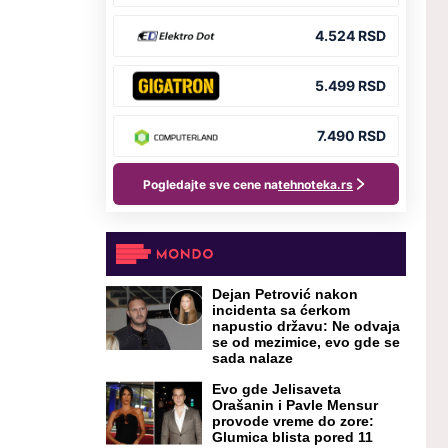
Dejan Petrović nakon
incidenta sa ćerkom
napustio državu: Ne odvaja
se od mezimice, evo gde se
sada nalaze
Evo gde Jelisaveta
Orašanin i Pavle Mensur
provode vreme do zore:
Glumica blista pored 11