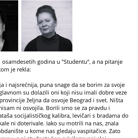
 osamdesetih godina u "Studentu", a na pitanje
om je rekla:
a i najsrećnija, puna snage da se borim za svoje
glavnom su dolazili oni koji nisu imali dobre veze
provincije željna da osvoje Beograd i svet. Ništa
nisam ni osvojila. Borili smo se za pravdu i
ataša socijalističkog kalibra, levičari s bradama do
le ni doterivale. Iako su motrili na nas, znala
bdanište u kome nas gledaju vaspitačice. Zato