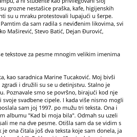
mpu, a ni studente kao privilegovani sloj
 su grozne nestašice praška, kafe, higijenskih
enti su u mraku protestovali lupajući u šerpe.
. Pamtim da sam radila s neviđenim likovima, svi
ko Maširević, Stevo Batić, Dejan Đurović,
iše tekstove za pesme mnogim velikim imenima
ata, kao saradnica Marine Tucaković. Moj bivši
gradi i družili su se u detinjstvu. Stalno je
. Poznavale smo se površno, birajući kod nje
i svoje svadbene cipele. I kada više nismo mogli
poslala sam joj 1997. po mužu tri teksta. Ona i
om albumu "Kad bi moja bila". Odmah su uzeli
pisali me na dve pesme. Otišla sam da se vidim s
k je ona čitala još dva teksta koje sam donela, ja