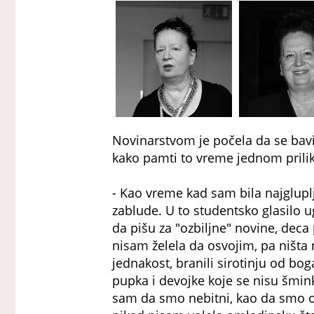
Novinarstvom je počela da se bavi
kako pamti to vreme jednom prilik
- Kao vreme kad sam bila najgluplj
zablude. U to studentsko glasilo u
da pišu za "ozbiljne" novine, deca 
nisam želela da osvojim, pa ništa 
jednakost, branili sirotinju od bog
pupka i devojke koje se nisu šminka
sam da smo nebitni, kao da smo o