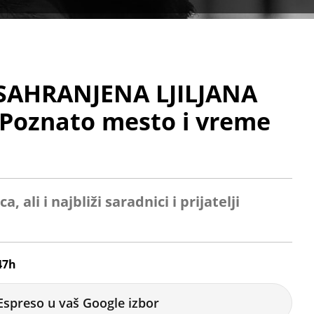
 SAHRANJENA LJILJANA
Poznato mesto i vreme
 ali i najbliži saradnici i prijatelji
47h
Espreso u vaš Google izbor