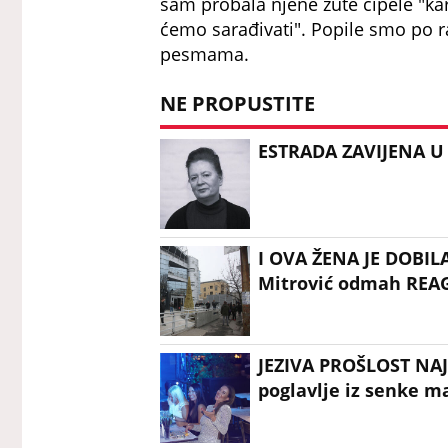
sam probala njene žute cipele "karl
ćemo sarađivati". Popile smo po ra
pesmama.
NE PROPUSTITE
ESTRADA ZAVIJENA U 
I OVA ŽENA JE DOBILA
Mitrović odmah REA
JEZIVA PROŠLOST NA
poglavlje iz senke m