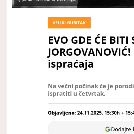
VELIKI GUBITAK
EVO GDE ĆE BITI
JORGOVANOVIĆ! 
ispraćaja
Na večni počinak će je porodica,
ispratiti u četvrtak.
Objavljeno:
24.11.2025. 15:30h
15:
Vanja
Dodajte 
Pejić