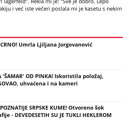
 lagerfeld". Rekla mi je: "Sve je dobro. Lepo
kiju i već iste večeri poslala mi je kasetu s nekim
CRNO! Umrla Ljiljana Jorgovanović
 'ŠAMAR' OD PINKA! Iskoristila položaj,
GOVAO, uhvaćena i na kameri
JPOZNATIJE SRPSKE KUME! Otvoreno šok
afije - DEVEDESETIH SU JE TUKLI HEKLEROM