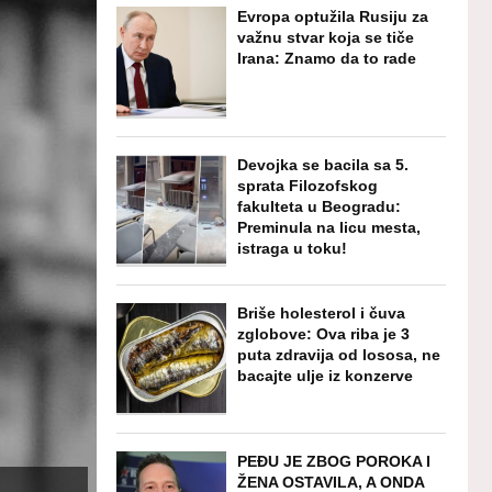
Evropa optužila Rusiju za
važnu stvar koja se tiče
Irana: Znamo da to rade
Devojka se bacila sa 5.
sprata Filozofskog
fakulteta u Beogradu:
Preminula na licu mesta,
istraga u toku!
Briše holesterol i čuva
zglobove: Ova riba je 3
puta zdravija od lososa, ne
bacajte ulje iz konzerve
PEĐU JE ZBOG POROKA I
ŽENA OSTAVILA, A ONDA