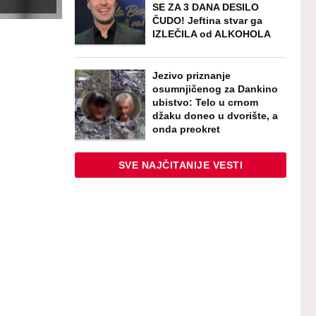
SE ZA 3 DANA DESILO
ČUDO! Jeftina stvar ga
IZLEČILA od ALKOHOLA
Jezivo priznanje
osumnjičenog za Dankino
ubistvo: Telo u crnom
džaku doneo u dvorište, a
onda preokret
SVE NAJČITANIJE VESTI