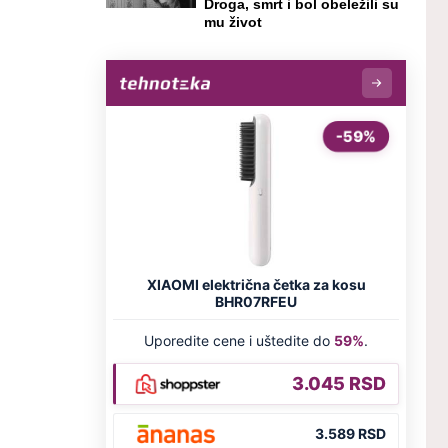
Droga, smrt i bol obeležili su
mu život