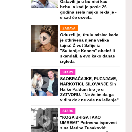
Ostavili je u bolnici kao
bebu, a kad je posle 26
godina srela majku rekla je -
e sad će osveta
ZABAVA
Oduzeli joj titulu misice kada
je otkrivena njena velika
tajna: Život Safije iz
"Sultanije Kosem" obeležili
skandali, a evo kako danas
izgleda
STARS
SAOBRAĆAJKE, PUCNJAVE,
NARKOTICI, SILOVANJE Sin
Halke Paldum bio je u
ZATVORU: "Ne želim da ga
vidim dok ne ode na lečenje"
STARS
"KOGA BRIGA I AKO
UMREM!“ Potresna ispovest
sina Marine Tucaković: