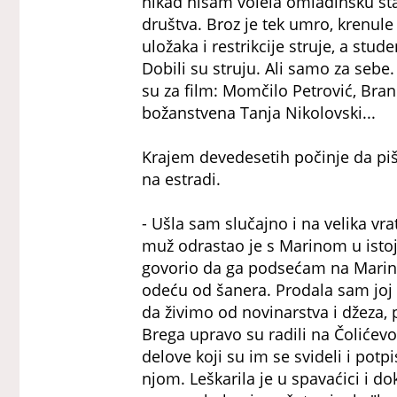
nikad nisam volela omladinsku šta
društva. Broz je tek umro, krenule
uložaka i restrikcije struje, a stud
Dobili su struju. Ali samo za sebe
su za film: Momčilo Petrović, Bran
božanstvena Tanja Nikolovski...
Krajem devedesetih počinje da p
na estradi.
- Ušla sam slučajno i na velika vr
muž odrastao je s Marinom u istoj z
govorio da ga podsećam na Marinu
odeću od šanera. Prodala sam joj 
da živimo od novinarstva i džeza, 
Brega upravo su radili na Čolićev
delove koji su im se svideli i pot
njom. Leškarila je u spavaćici i do