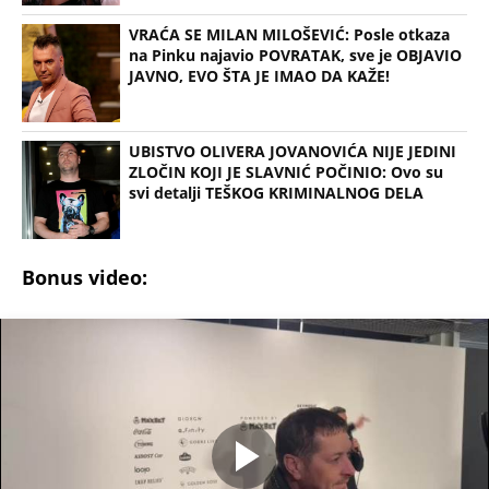
VRAĆA SE MILAN MILOŠEVIĆ: Posle otkaza
na Pinku najavio POVRATAK, sve je OBJAVIO
JAVNO, EVO ŠTA JE IMAO DA KAŽE!
UBISTVO OLIVERA JOVANOVIĆA NIJE JEDINI
ZLOČIN KOJI JE SLAVNIĆ POČINIO: Ovo su
svi detalji TEŠKOG KRIMINALNOG DELA
Bonus video: