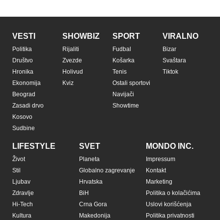
VESTI
SHOWBIZ
SPORT
VIRALNO
Politika
Rijaliti
Fudbal
Bizar
Društvo
Zvezde
Košarka
Svaštara
Hronika
Holivud
Tenis
Tiktok
Ekonomija
Kviz
Ostali sportovi
Beograd
Navijači
Zasadi drvo
Showtime
Kosovo
Sudbine
LIFESTYLE
SVET
MONDO INC.
Život
Planeta
Impressum
Stil
Globalno zagrevanje
Kontakt
Ljubav
Hrvatska
Marketing
Zdravlje
BiH
Politika o kolačićima
Hi-Tech
Crna Gora
Uslovi korišćenja
Kultura
Makedonija
Politika privatnosti