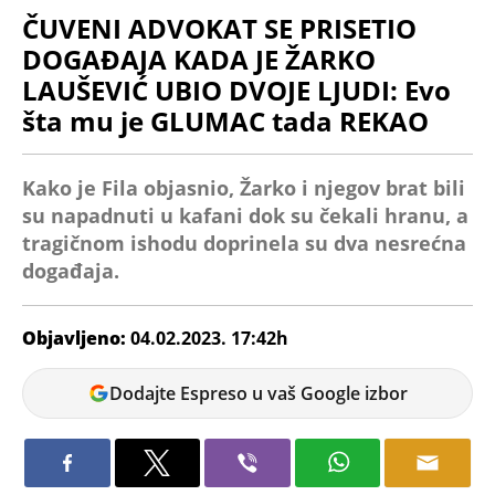
ČUVENI ADVOKAT SE PRISETIO
DOGAĐAJA KADA JE ŽARKO
LAUŠEVIĆ UBIO DVOJE LJUDI: Evo
šta mu je GLUMAC tada REKAO
Kako je Fila objasnio, Žarko i njegov brat bili
su napadnuti u kafani dok su čekali hranu, a
tragičnom ishodu doprinela su dva nesrećna
događaja.
Objavljeno:
04.02.2023. 17:42h
Ivana
Dodajte Espreso u vaš Google izbor
Radivojević