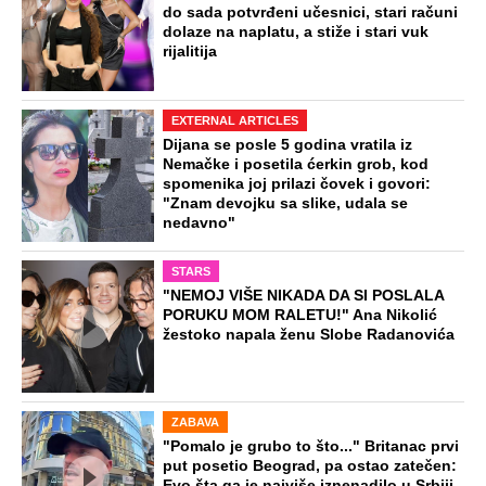
do sada potvrđeni učesnici, stari računi
dolaze na naplatu, a stiže i stari vuk
rijalitija
EXTERNAL ARTICLES
Dijana se posle 5 godina vratila iz
Nemačke i posetila ćerkin grob, kod
spomenika joj prilazi čovek i govori:
"Znam devojku sa slike, udala se
nedavno"
STARS
"NEMOJ VIŠE NIKADA DA SI POSLALA
PORUKU MOM RALETU!" Ana Nikolić
žestoko napala ženu Slobe Radanovića
ZABAVA
"Pomalo je grubo to što..." Britanac prvi
put posetio Beograd, pa ostao zatečen:
Evo šta ga je najviše iznenadilo u Srbiji