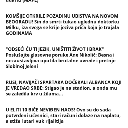
KOMŠIJE OTKRILE POZADINU UBISTVA NA NOVOM
BEOGRADU! Sin do smrti tukao uglednu doktorku
Milku, iza svega se krije jeziva priča koja je trajala
GODINAMA
"ODSEĆI ĆU TI JEZIK, UNIŠTITI ŽIVOT I BRAK"
Poslušajte glasovne poruke Ane Nikolić: Besna i
nezaustavljiva uputila brutalne uvrede i pretnje
Slobinoj Jeleni
RUSI, NAVIJAČI SPARTAKA DOČEKALI ALBANCA KOJI
JE VREĐAO SRBE: Stigao je na stadion, a onda mu
se zaledila krv u žilama...
U ELITI 10 BIĆE NEVIĐEN HAOS! Ovo su do sada
potvrđeni učesnici, stari računi dolaze na naplatu,
a stiže i stari vuk rijalitija