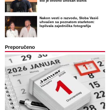
što je otvorio unosan biznis
Nakon vesti o razvodu, Sloba Vasić
uhvaćen sa poznatom starletom:
Isplivala zajednička fotografija
Preporučeno