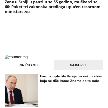
Žene u Srbiji u penziju sa 55 godina, muškarci sa
60: Paket tri zakonska predloga upućen resornom
ministarstvu
NAJČITANIJE
NAJNOVIJE
Evropa optužila Rusiju za važnu stvar
koja se tiče Irana: Znamo da to rade