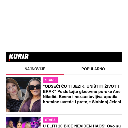
NAJNOVIJE
POPULARNO
STARS
"ODSEĆI ĆU TI JEZIK, UNIŠTITI ŽIVOT I
BRAK" Poslušajte glasovne poruke Ane
Nikolić: Besna i nezaustavljiva uputila
brutalne uvrede i pretnje Slobinoj Jeleni
STARS
U ELITI 10 BIĆE NEVIĐEN HAOS! Ovo su