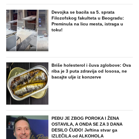
Devojka se bacila sa 5. sprata
Filozofskog fakulteta u Beogradu:
Preminula na licu mesta, istraga u
toku!
Briše holesterol i čuva zglobove: Ova
riba je 3 puta zdravija od lososa, ne
bacajte ulje iz konzerve
PEĐU JE ZBOG POROKA I ŽENA
OSTAVILA, A ONDA SE ZA 3 DANA
DESILO ČUDO! Jeftina stvar ga
IZLEČILA od ALKOHOLA