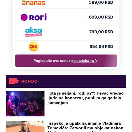
"Šta je seljani, rodilo?": Pevač vređao
ljude na koncertu, publika ga gađala
kamenjem
Inspekcija upala na imanje Vladimira
Tomovića: Zatvorili mu objekat nakon