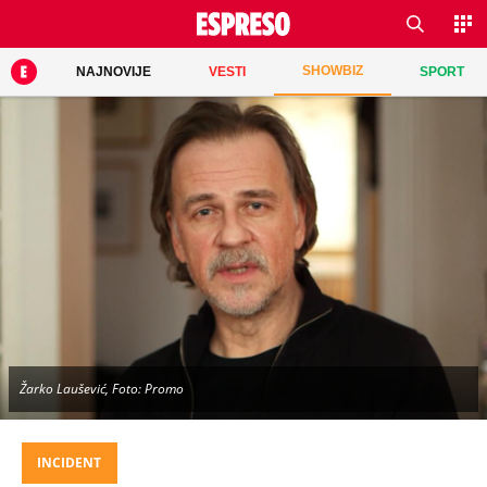
SHOWBIZ
NAJNOVIJE
VESTI
SPORT
Žarko Laušević, Foto: Promo
INCIDENT