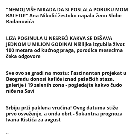
"NEMOJ VIŠE NIKADA DA SI POSLALA PORUKU MOM
RALETU!" Ana Nikolić žestoko napala ženu Slobe
Radanovića
LIZA POGINULA U NESREĆI KAKVA SE DEŠAVA
JEDNOM U MILION GODINA! Nišlijka izgubila život
100 metara od kućnog praga, porodica mesecima
čeka odgovore
Sve ovo se gradi na mostu: Fascinantan projekat u
Beogradu donosi kafiće iznad pešačkih staza,
galerije i 19 zelenih zona - pogledajte kakvo čudo
niče na Savi
Srbiju prži paklena vrućina! Ovog datuma stiže
prvo osveženje, a onda obrt - Šokantna prognoza
Ivana Ristića za avgust