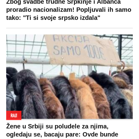
Zbog svadbe trudne Srpkinje i Albanca
proradio nacionalizam! Popljuvali ih samo
tako: "Ti si svoje srpsko izdala"
RAJ!
Žene u Srbiji su poludele za njima,
ogledaju se, bacaju pare: Ovde bunde