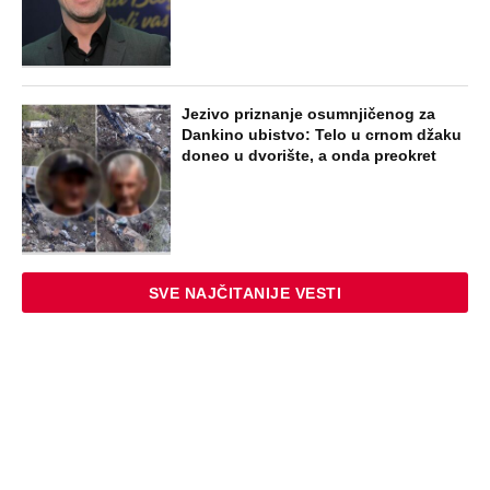
Jezivo priznanje osumnjičenog za
Dankino ubistvo: Telo u crnom džaku
doneo u dvorište, a onda preokret
SVE NAJČITANIJE VESTI