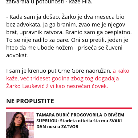
zatvarala u potpunosti - kaže Fila.
- Kada sam ja došao, Žarko je dva meseca bio
bez advokata. Ja ga branim, zvao me je njegov
brat, upravnik zatvora. Branio sam ga besplatno.
To se nije radilo za pare. Oni su pretili, jedan je
hteo da me ubode nožem - priseća se čuveni
advokat.
I sam je krenuo put Crne Gore naoružan,
a kako
kaže, već trideset godina zbog tog događaja
Žarko Laušević živi kao nesrećan čovek.
NE PROPUSTITE
TAMARA ĐURIĆ PROGOVORILA O BIVŠEM
SUPRUGU: Starleta otkrila šta mu SVAKI
DAN nosi u ZATVOR