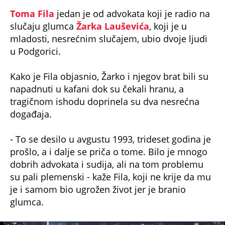
Toma Fila
jedan je od advokata koji je radio na
slučaju glumca
Žarka Lauševića
, koji je u
mladosti, nesrećnim slučajem, ubio dvoje ljudi
u Podgorici.
Kako je Fila objasnio, Žarko i njegov brat bili su
napadnuti u kafani dok su čekali hranu, a
tragičnom ishodu doprinela su dva nesrećna
događaja.
- To se desilo u avgustu 1993, trideset godina je
prošlo, a i dalje se priča o tome. Bilo je mnogo
dobrih advokata i sudija, ali na tom problemu
su pali plemenski - kaže Fila, koji ne krije da mu
je i samom bio ugrožen život jer je branio
glumca.