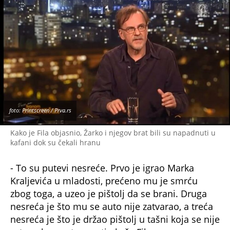
foto: Printscreen / Prva.rs
Kako je Fila objasnio, Žarko i njegov brat bili su napadnuti u
kafani dok su čekali hranu
- To su putevi nesreće. Prvo je igrao Marka
Kraljevića u mladosti, prećeno mu je smrću
zbog toga, a uzeo je pištolj da se brani. Druga
nesreća je što mu se auto nije zatvarao, a treća
nesreća je što je držao pištolj u tašni koja se nije