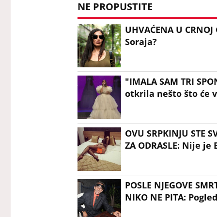
NE PROPUSTITE
UHVAĆENA U CRNOJ GO
Soraja?
"IMALA SAM TRI SPO
otkrila nešto što ć
OVU SRPKINJU STE SV
ZA ODRASLE: Nije je
POSLE NJEGOVE SMRT
NIKO NE PITA: Pogled