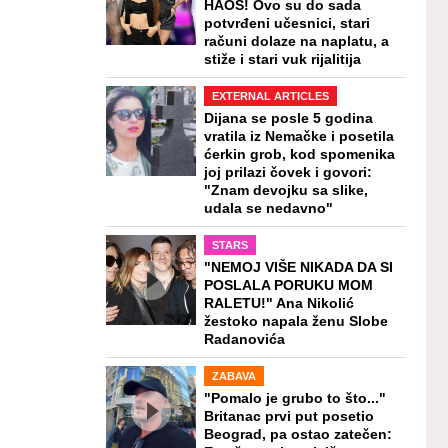
HAOS! Ovo su do sada
potvrđeni učesnici, stari
računi dolaze na naplatu, a
stiže i stari vuk rijalitija
EXTERNAL ARTICLES
Dijana se posle 5 godina
vratila iz Nemačke i posetila
ćerkin grob, kod spomenika
joj prilazi čovek i govori:
"Znam devojku sa slike,
udala se nedavno"
STARS
"NEMOJ VIŠE NIKADA DA SI
POSLALA PORUKU MOM
RALETU!" Ana Nikolić
žestoko napala ženu Slobe
Radanovića
ZABAVA
"Pomalo je grubo to što..."
Britanac prvi put posetio
Beograd, pa ostao zatečen: