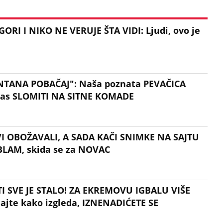
RI I NIKO NE VERUJE ŠTA VIDI: Ljudi, ovo je
NTANA POBAČAJ": Naša poznata PEVAČICA
e vas SLOMITI NA SITNE KOMADE
I OBOŽAVALI, A SADA KAČI SNIMKE NA SAJTU
 BLAM, skida se za NOVAC
I SVE JE STALO! ZA EKREMOVU IGBALU VIŠE
ajte kako izgleda, IZNENADIĆETE SE