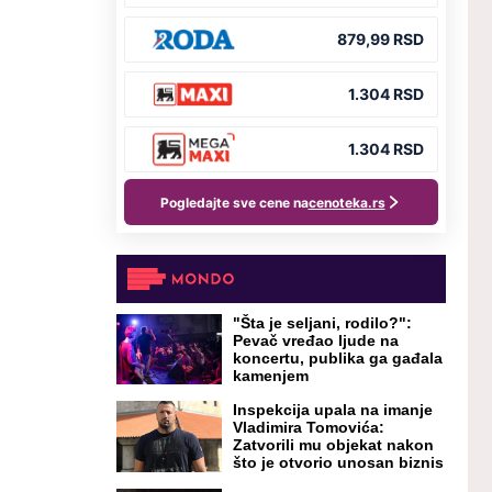
"Šta je seljani, rodilo?":
Pevač vređao ljude na
koncertu, publika ga gađala
kamenjem
Inspekcija upala na imanje
Vladimira Tomovića:
Zatvorili mu objekat nakon
što je otvorio unosan biznis