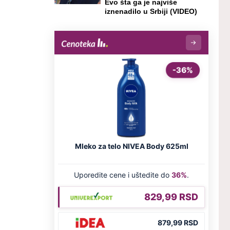
Evo šta ga je najviše
iznenadilo u Srbiji (VIDEO)