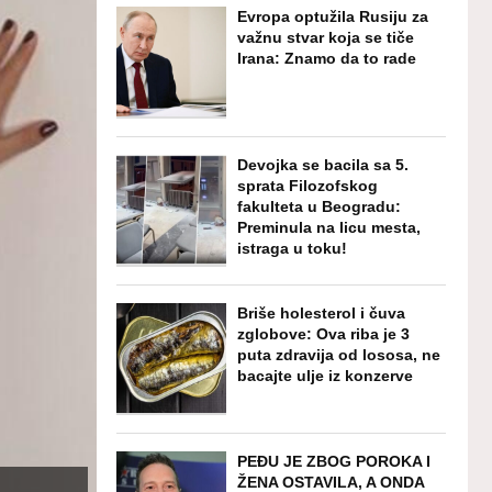
Evropa optužila Rusiju za
važnu stvar koja se tiče
Irana: Znamo da to rade
Devojka se bacila sa 5.
sprata Filozofskog
fakulteta u Beogradu:
Preminula na licu mesta,
istraga u toku!
Briše holesterol i čuva
zglobove: Ova riba je 3
puta zdravija od lososa, ne
bacajte ulje iz konzerve
PEĐU JE ZBOG POROKA I
ŽENA OSTAVILA, A ONDA