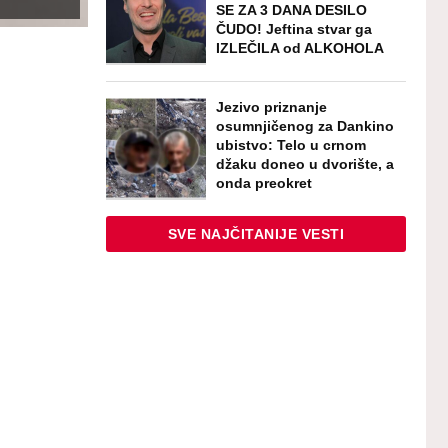
SE ZA 3 DANA DESILO
ČUDO! Jeftina stvar ga
IZLEČILA od ALKOHOLA
Jezivo priznanje
osumnjičenog za Dankino
ubistvo: Telo u crnom
džaku doneo u dvorište, a
onda preokret
SVE NAJČITANIJE VESTI