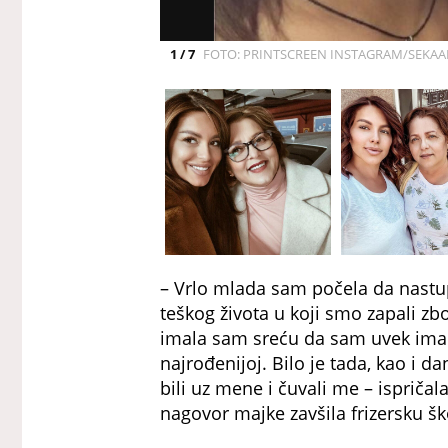
1 / 7
FOTO: PRINTSCREEN INSTAGRAM/SEKAA
– Vrlo mlada sam počela da nastu
teškog života u koji smo zapali zbo
imala sam sreću da sam uvek imala
najrođenijoj. Bilo je tada, kao i dan
bili uz mene i čuvali me – ispričal
nagovor majke zavšila frizersku šk