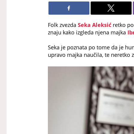
Folk zvezda
Seka Aleksić
retko po
znaju kako izgleda njena majka
Ib
Seka je poznata po tome da je hum
upravo majka naučila, te neretko