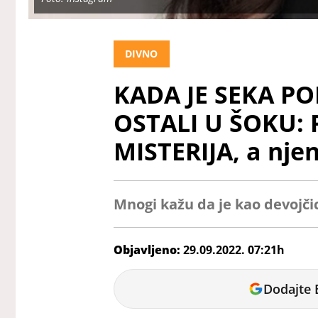
DIVNO
KADA JE SEKA PO
OSTALI U ŠOKU: P
MISTERIJA, a nje
Mnogi kažu da je kao devojči
Objavljeno:
29.09.2022. 07:21h
Milica
Dodajte 
Stanimirović