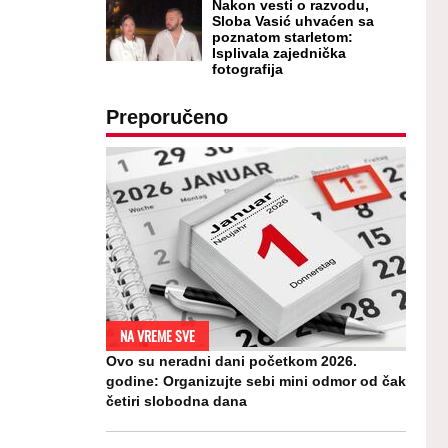
Nakon vesti o razvodu,
Sloba Vasić uhvaćen sa
poznatom starletom:
Isplivala zajednička
fotografija
Preporučeno
NA VREME SVE
Ovo su neradni dani početkom 2026.
godine: Organizujte sebi mini odmor od čak
četiri slobodna dana