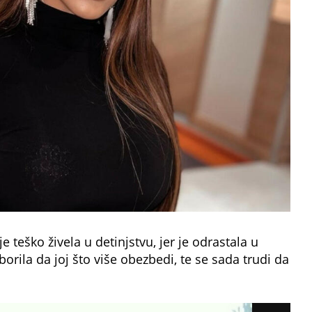
je teško živela u detinjstvu, jer je odrastala u
orila da joj što više obezbedi, te se sada trudi da