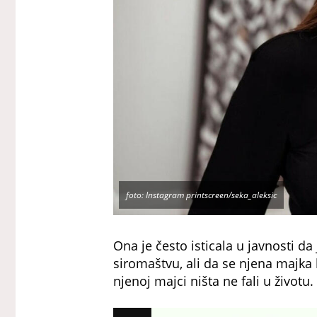
foto: Instagram printscreen/seka_aleksic
Ona je često isticala u javnosti da 
siromaštvu, ali da se njena majka b
njenoj majci ništa ne fali u životu.