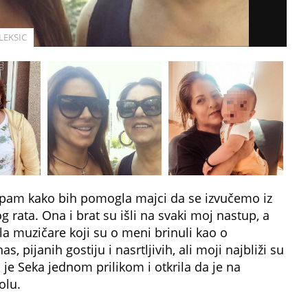
LEKSIC
pam kako bih pomogla majci da se izvučemo iz
g rata. Ona i brat su išli na svaki moj nastup, a
 muzičare koji su o meni brinuli kao o
as, pijanih gostiju i nasrtljivih, ali moji najbliži su
a je Seka jednom prilikom i otkrila da je na
olu.