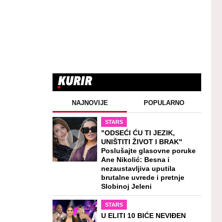
NAJNOVIJE
POPULARNO
STARS
"ODSEĆI ĆU TI JEZIK,
UNIŠTITI ŽIVOT I BRAK"
Poslušajte glasovne poruke
Ane Nikolić: Besna i
nezaustavljiva uputila
brutalne uvrede i pretnje
Slobinoj Jeleni
STARS
U ELITI 10 BIĆE NEVIĐEN