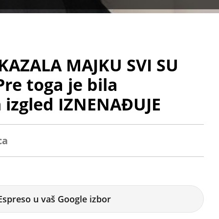
KAZALA MAJKU SVI SU
re toga je bila
n izgled IZNENAĐUJE
ca
Espreso u vaš Google izbor