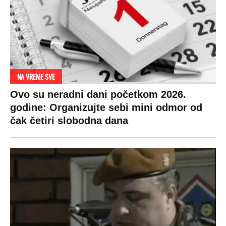
tako: "Ti si svoje srpsko izdala"
RAJ!
Žene u Srbiji su poludele za njima,
ogledaju se, bacaju pare: Ovde bunde
koštaju 100 evra, a neke i 2.000 dinara!