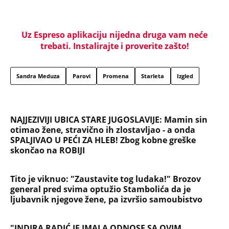
ŽENA SERGEJA TRIFUNOVIĆA PALA ZBOG SAKOA OD
8.000 DINARA: Otkrivamo nove detalje krađe u
šoping centru - Isidori preti kazna do 3 godine
zatvora
"BOG BLAGOSLOVIO SRBIJU" Oglasio se Albanac
koji je provocirao u Beogradu na UFC spektaklu:
Ovakvu poruku niko nije očekivao...
"NA RAČUNU IMAŠ MILIONE, A PADNEŠ ZA 8.000
DINARA" Domaća javnost ne štedi Sergeja i
njegovu ženu nakon pokušaja krađe: Opet ga je
tukla!
CRNOGORSKI VATERPOLISTI SPUSTILI GLAVE
TOKOM HIMNE U ZAGREBU! Region bruji o
skandalu na Svetskom prvenstvu u Hrvatskoj! Evo
šta se krije iza svega