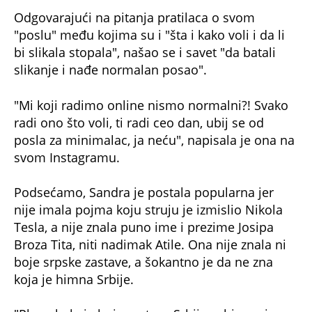
Odgovarajući na pitanja pratilaca o svom
"poslu" među kojima su i "šta i kako voli i da li
bi slikala stopala", našao se i savet "da batali
slikanje i nađe normalan posao".
"Mi koji radimo online nismo normalni?! Svako
radi ono što voli, ti radi ceo dan, ubij se od
posla za minimalac, ja neću", napisala je ona na
svom Instagramu.
Podsećamo, Sandra je postala popularna jer
nije imala pojma koju struju je izmislio Nikola
Tesla, a nije znala puno ime i prezime Josipa
Broza Tita, niti nadimak Atile. Ona nije znala ni
boje srpske zastave, a šokantno je da ne zna
koja je himna Srbije.
"Plavo-bela je boja zastava Srbije, a himna je