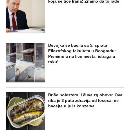
NAJNOVIJE
POPULARNO
ZABAVA
Tito je viknuo: "Zaustavite tog ludaka!"
Brozov general pred svima optužio
Stambolića da je ljubavnik njegove
žene, pa izvršio samoubistvo
STARS
"INDIRA RADIĆ JE IMALA ODNOSE SA
OVIM PEVAČEM U KAFANI" Gazda iz
Beča otkrio najprljavije estradne tajne:
Zmijanac mi je ostala dužna za kiriju