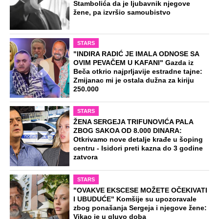
Objavljen prvi trejler za HBO seriju
"Rat": Ovako izgleda kad se milionski
brak raspadne u paramparčad
Top 5 pesama koje morate naručiti na
momačkoj večeri: Na listi je i hit o
prevari uz koji se uvek lome čaše