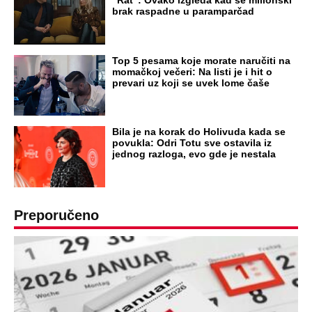
Par godina kasnije išao od kuće do kuće i
UBIJAO!
DRAMA ZBOG LJUBAVNE PRIČE
Zbog svadbe trudne Srpkinje i Albanca
proradio nacionalizam! Popljuvali ih samo