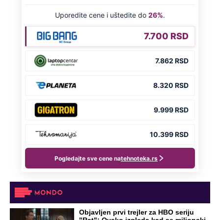
Ovo su neradni dani početkom 2026.
godine: Organizujte sebi mini odmor od
čak četiri slobodna dana
OD NAVODNOG HEROJA DO BRUTALNOG UBICE
GENERAL IVAN STRELJAO SRBE, A
HRVATI GA SLAVILI KAO HEROJA KNINA: