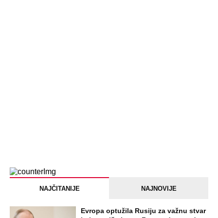
Jezivo priznanje osumnjičenog za
Dankino ubistvo: Telo u crnom džaku
doneo u dvorište, a onda preokret
SVE NAJČITANIJE VESTI