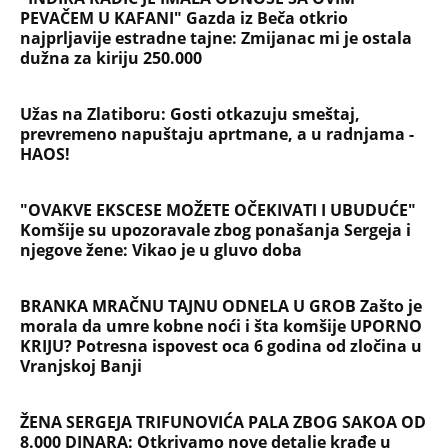
NAJČITANIJE
NAJNOVIJE
Evropa optužila Rusiju za važnu stvar
koja se tiče Irana: Znamo da to rade
Devojka se bacila sa 5. sprata