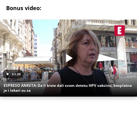
je i lekari su za
(Espreso)
Uz Espreso aplikaciju nijedna druga vam neće
trebati. Instalirajte i proverite zašto!
Sandra Meduza
Parovi
Promena
Starleta
Izgled
NAJJEZIVIJI UBICA STARE JUGOSLAVIJE: Mamin sin
otimao žene, stravično ih zlostavljao - a onda
SPALJIVAO U PEĆI ZA HLEB! Zbog kobne greške
skončao na ROBIJI
Tito je viknuo: "Zaustavite tog ludaka!" Brozov