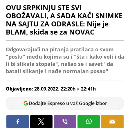
OVU SRPKINJU STE SVI
OBOŽAVALI, A SADA KAČI SNIMKE
NA SAJTU ZA ODRASLE: Nije je
BLAM, skida se za NOVAC
Odgovarajući na pitanja pratilaca o svom
"poslu" među kojima su i "šta i kako voli i da
li bi slikala stopala", našao se i savet "da
batali slikanje i nađe normalan posao"
Objavljeno:
28.09.2022. 22:20h
22:41h
Lazar
Dodajte Espreso u vaš Google izbor
Stanusic