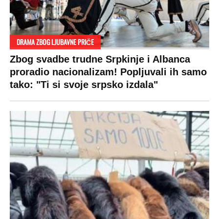
VESTI
SHOWBIZ
SPORT
VIRALNO
Politika
Rijaliti
Fudbal
Bizar
Društvo
Zvezde
Košarka
Svaštara
Hronika
Holivud
Tenis
Tiktok
Ekonomija
Kviz
Ostali sportovi
Beograd
Navijači
Zasadi drvo
Showtime
Kosovo
Sudbine
LIFESTYLE
SVET
MONDO INC.
Život
Planeta
Impressum
Stil
Globalno zagrevanje
Kontakt
Ljubav
Hrvatska
Marketing
Zdravlje
BiH
Politika o kolačićima
Hi-Tech
Crna Gora
Uslovi korišćenja
Kultura
Makedonija
Politika privatnosti
Auto
Privacy policy
Terms of service