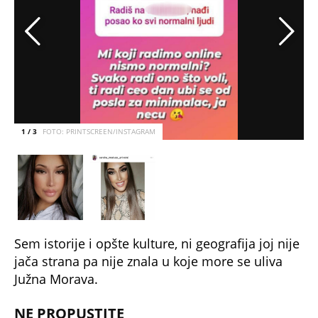
Sem istorije i opšte kulture, ni geografija joj nije
jača strana pa nije znala u koje more se uliva
Južna Morava.
NE PROPUSTITE
SEVNULO MEĐUNOŽJE GOCE TRŽAN UŽIVO U
EMISIJI! SKANDALČINA KAKVU NIJE
DOŽIVELA: Raširila noge u suknjici,SVE SE
VIDI
KUSTURICA JE POKUPIO U BUTIKU I
NAPRAVIO OD NJE ZVEZDU: Nećete verovati
o kojoj glumici je reč
ISTINA O POREKLU MIROSLAVA MIŠKOVIĆA
ĆE VAS ZALEDITI: Srbin težak MILIJARDE ovo
godinama taji