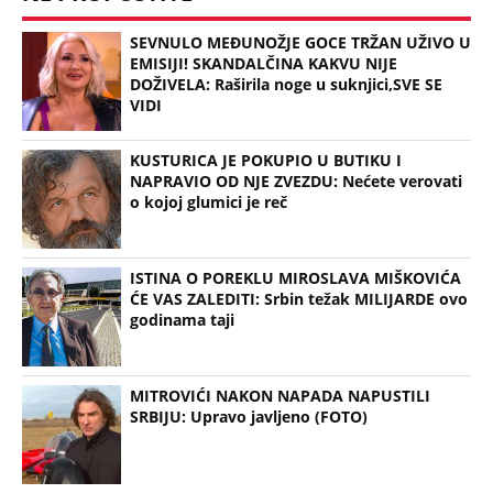
MITROVIĆI NAKON NAPADA NAPUSTILI
SRBIJU: Upravo javljeno (FOTO)
Bonus video:
02:08
ESPRESO ANKETA: Da li biste dali svom detetu HPV vakcinu, besplatna