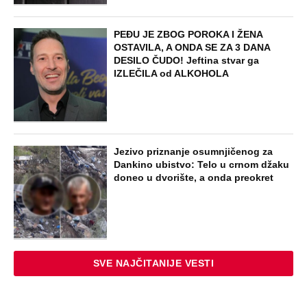
250.000
STARS
ŽENA SERGEJA TRIFUNOVIĆA PALA
ZBOG SAKOA OD 8.000 DINARA:
Otkrivamo nove detalje krađe u šoping
centru - Isidori preti kazna do 3 godine
zatvora
STARS
"OVAKVE EKSCESE MOŽETE OČEKIVATI
I UBUDUĆE" Komšije su upozoravale
zbog ponašanja Sergeja i njegove žene:
Vikao je u gluvo doba
EXTERNAL ARTICLES
Marijanu je otac poslao u manastir
zajedno sa delom nasledstva: 14 godina
bila zazidana u sobici, ali je u tajnosti
decu rađala