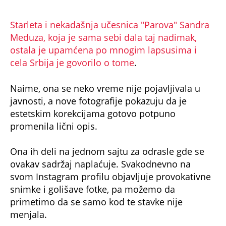
Starleta i nekadašnja učesnica "Parova" Sandra
Meduza, koja je sama sebi dala taj nadimak,
ostala je upamćena po mnogim lapsusima i
cela Srbija je govorilo o tome
.
Naime, ona se neko vreme nije pojavljivala u
javnosti, a nove fotografije pokazuju da je
estetskim korekcijama gotovo potpuno
promenila lični opis.
Ona ih deli na jednom sajtu za odrasle gde se
ovakav sadržaj naplaćuje. Svakodnevno na
svom Instagram profilu objavljuje provokativne
snimke i golišave fotke, pa možemo da
primetimo da se samo kod te stavke nije
menjala.