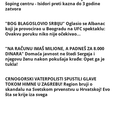
Filozofskog fakulteta u Beogradu:
Preminula na licu mesta, istraga u
toku!
Briše holesterol i čuva zglobove: Ova
riba je 3 puta zdravija od lososa, ne
bacajte ulje iz konzerve
PEĐU JE ZBOG POROKA I ŽENA
OSTAVILA, A ONDA SE ZA 3 DANA
DESILO ČUDO! Jeftina stvar ga
IZLEČILA od ALKOHOLA