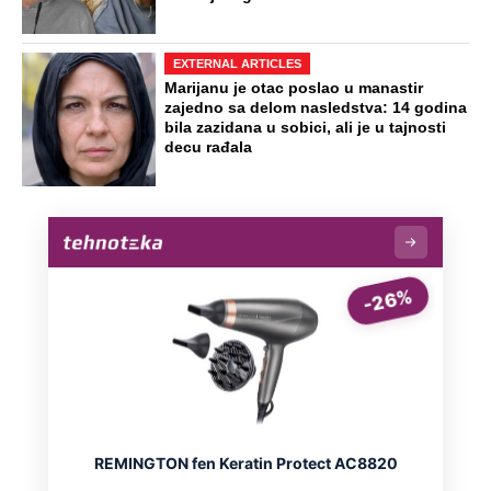
Bila je na korak do Holivuda kada se
povukla: Odri Totu sve ostavila iz
jednog razloga, evo gde je nestala
Preporučeno
NA VREME SVE