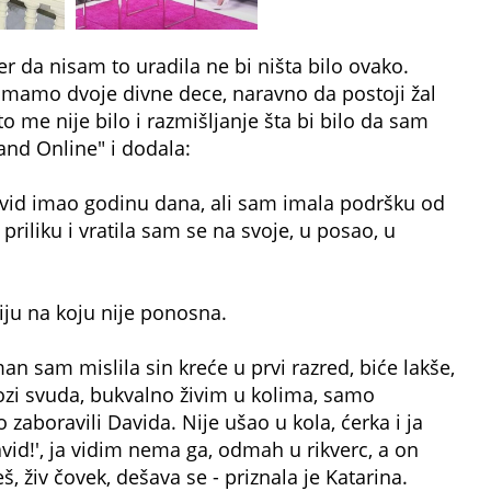
er da nisam to uradila ne bi ništa bilo ovako.
ka imamo dvoje divne dece, naravno da postoji žal
 me nije bilo i razmišljanje šta bi bilo da sam
rand Online" i dodala:
avid imao godinu dana, ali sam imala podršku od
priliku i vratila sam se na svoje, u posao, u
ciju na koju nije ponosna.
n sam mislila sin kreće u prvi razred, biće lakše,
 vozi svuda, bukvalno živim u kolima, samo
aboravili Davida. Nije ušao u kola, ćerka i ja
id!', ja vidim nema ga, odmah u rikverc, a on
eš, živ čovek, dešava se - priznala je Katarina.