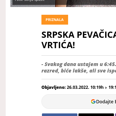
PRIZNALA
SRPSKA PEVAČICA
VRTIĆA!
- Svakog dana ustajem u 6:45.
razred, biće lakše, ali sve is
Objavljeno:
26.03.2022. 10:19h
19:
Ermin
Dodajte 
Biberović