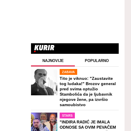
NAJNOVIJE
POPULARNO
ZABAVA
Tito je viknuo: "Zaustavite
tog ludaka!" Brozov general
pred svima optužio
Stambolića da je ljubavnik
njegove žene, pa izvršio
samoubistvo
STARS
"INDIRA RADIĆ JE IMALA
ODNOSE SA OVIM PEVAČEM