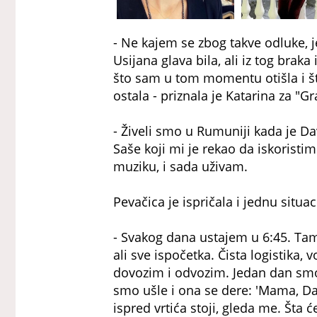
- Ne kajem se zbog takve odluke, j
Usijana glava bila, ali iz tog bra
što sam u tom momentu otišla i što
ostala - priznala je Katarina za "G
- Živeli smo u Rumuniji kada je D
Saše koji mi je rekao da iskoristim 
muziku, i sada uživam.
Pevačica je ispričala i jednu situa
- Svakog dana ustajem u 6:45. Tama
ali sve ispočetka. Čista logistika,
dovozim i odvozim. Jedan dan smo z
smo ušle i ona se dere: 'Mama, Dav
ispred vrtića stoji, gleda me. Šta ć