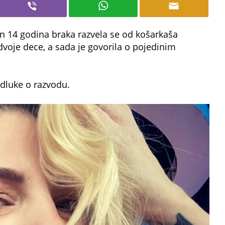
 14 godina braka razvela se od košarkaša
voje dece, a sada je govorila o pojedinim
odluke o razvodu.