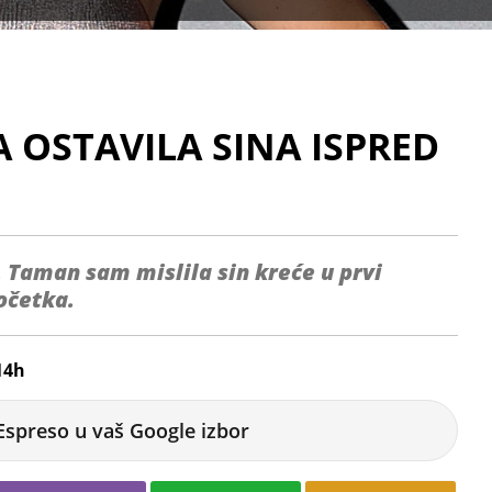
 OSTAVILA SINA ISPRED
 Taman sam mislila sin kreće u prvi
početka.
14h
Espreso u vaš Google izbor