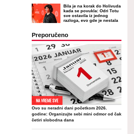
Bila je na korak do Holivuda
kada se povukla: Odri Totu
sve ostavila iz jednog
razloga, evo gde je nestala
Preporučeno
NA VREME SVE
Ovo su neradni dani početkom 2026.
godine: Organizujte sebi mini odmor od čak
četiri slobodna dana