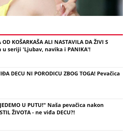
 OD KOŠARKAŠA ALI NASTAVILA DA ŽIVI S
 u seriji 'Ljubav, navika i PANIKA'!
VIĐA DECU NI PORODICU ZBOG TOGA! Pevačica
 JEDEMO U PUTU!" Naša pevačica nakon
TIL ŽIVOTA - ne viđa DECU?!