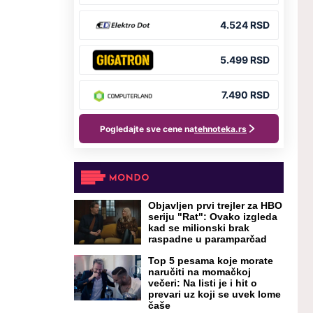
Objavljen prvi trejler za HBO
seriju "Rat": Ovako izgleda
kad se milionski brak
raspadne u paramparčad
Top 5 pesama koje morate
naručiti na momačkoj
večeri: Na listi je i hit o
prevari uz koji se uvek lome
čaše