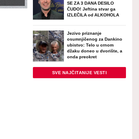
SE ZA 3 DANA DESILO
ČUDO! Jeftina stvar ga
IZLEČILA od ALKOHOLA
Jezivo priznanje
osumnjičenog za Dankino
ubistvo: Telo u crnom
džaku doneo u dvorište, a
onda preokret
SVE NAJČITANIJE VESTI