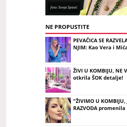
foto: Sonja Spasić
NE PROPUSTITE
PEVAČICA SE RAZVELA
NJIM: Kao Vera i Mića
ŽIVI U KOMBIJU, NE 
otkrila ŠOK detalje!
"ŽIVIMO U KOMBIJU,
RAZVODA promenila S