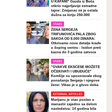
U KAFANI" Gazda iz Beča
otkrio najprljavije estradne
tajne: Zmijanac mi je ostala
dužna za kiriju 250.000
STARS
ŽENA SERGEJA
TRIFUNOVIĆA PALA ZBOG
SAKOA OD 8.000 DINARA:
Otkrivamo nove detalje krađe
u šoping centru - Isidori preti
kazna do 3 godine zatvora
STARS
"OVAKVE EKSCESE MOŽETE
OČEKIVATI I UBUDUĆE"
Komšije su upozoravale zbog
ponašanja Sergeja i njegove
žene: Vikao je u gluvo doba
EXTERNAL ARTICLES
Marijanu je otac poslao u
manastir zajedno sa delom
nasledstva: 14 godina bila