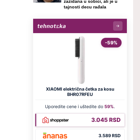
zazidana u sobici, ali je u
tajnosti decu rađala