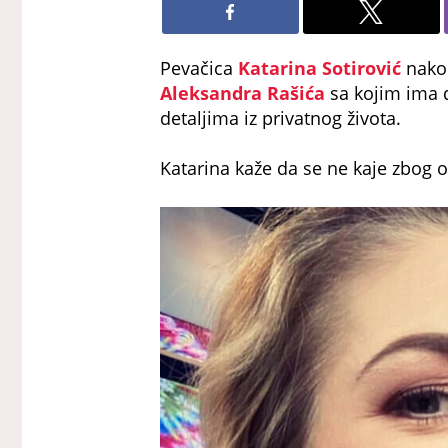
Pevačica
Katarina Sotirović
nakon
Aleksandra Rašića
sa kojim ima d
detaljima iz privatnog života.
Katarina kaže da se ne kaje zbog 