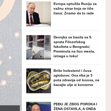
Evropa optužila Rusiju za
važnu stvar koja se tiče
Irana: Znamo da to rade
Devojka se bacila sa 5.
sprata Filozofskog
fakulteta u Beogradu:
Preminula na licu mesta,
istraga u toku!
Briše holesterol i čuva
zglobove: Ova riba je 3
puta zdravija od lososa, ne
bacajte ulje iz konzerve
PEĐU JE ZBOG POROKA I
ŽENA OSTAVILA, A ONDA