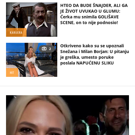
HTEO DA BUDE ŠNAJDER, ALI GA
JE ŽIVOT UVUKAO U GLUMU:
Ćerka mu snimila GOLIŠAVE
SCENE, on to nije podnosio!
KARIJERA
Otkriveno kako su se upoznali
2
Snežana i Milan Borjan: U pitanju
je greška, umesto poruke
poslala NAPUĆENU SLIKU
HIT