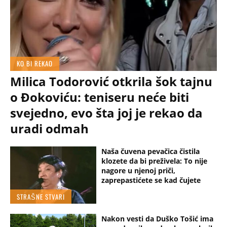
KO BI REKAO
Milica Todorović otkrila šok tajnu
o Đokoviću: teniseru neće biti
svejedno, evo šta joj je rekao da
uradi odmah
Naša čuvena pevačica čistila
klozete da bi preživela: To nije
nagore u njenoj priči,
zaprepastićete se kad čujete
STRAŠNE STVARI
Nakon vesti da Duško Tošić ima