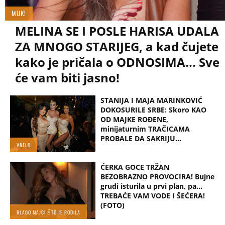
MUK!
MELINA SE I POSLE HARISA UDALA
ZA MNOGO STARIJEG, a kad čujete
kako je pričala o ODNOSIMA... Sve
će vam biti jasno!
STANIJA I MAJA MARINKOVIĆ
DOKOSURILE SRBE: Skoro KAO
OD MAJKE ROĐENE,
minijaturnim TRAČICAMA
PROBALE DA SAKRIJU...
VRELO
ĆERKA GOCE TRŽAN
BEZOBRAZNO PROVOCIRA! Bujne
grudi isturila u prvi plan, pa...
TREBAĆE VAM VODE I ŠEĆERA!
(FOTO)
BLAGO MAJCI ŠTO JE RODILA