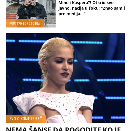
Mine i Kaspera?! Otkrio sve
javno, nacija u šoku: "Znao sam i
pre medija..."
KUMSTVO SE NE ODBIJA
EVO O KOME JE REČ
NEMA ŠANSE DA POGODITE KO JE