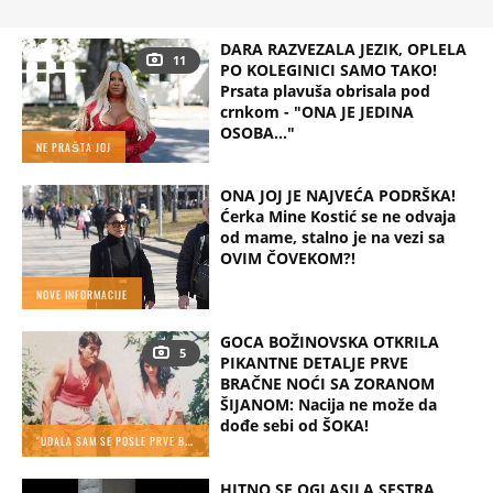
DARA RAZVEZALA JEZIK, OPLELA
11
PO KOLEGINICI SAMO TAKO!
Prsata plavuša obrisala pod
crnkom - "ONA JE JEDINA
OSOBA..."
NE PRAŠTA JOJ
ONA JOJ JE NAJVEĆA PODRŠKA!
Ćerka Mine Kostić se ne odvaja
od mame, stalno je na vezi sa
OVIM ČOVEKOM?!
NOVE INFORMACIJE
GOCA BOŽINOVSKA OTKRILA
5
PIKANTNE DETALJE PRVE
BRAČNE NOĆI SA ZORANOM
ŠIJANOM: Nacija ne može da
dođe sebi od ŠOKA!
"
UDALA SAM SE POSLE PRVE BRAČNE NOĆI"
HITNO SE OGLASILA SESTRA