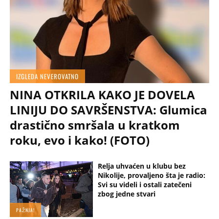
IZGLEDA NEVEROVATNO
NINA OTKRILA KAKO JE DOVELA
LINIJU DO SAVRŠENSTVA: Glumica
drastično smršala u kratkom
roku, evo i kako! (FOTO)
Relja uhvaćen u klubu bez
Nikolije, provaljeno šta je radio:
Svi su videli i ostali zatečeni
zbog jedne stvari
PAŽNJA!