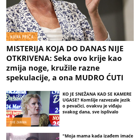
NJENA PRIČA
MISTERIJA KOJA DO DANAS NIJE
OTKRIVENA: Seka ovo krije kao
zmija noge, kružile razne
spekulacije, a ona MUDRO ĆUTI
KO JE SNEŽANA KAD SE KAMERE
UGASE? Komšije razvezale jezik
o pevačici, ovakvu je viđaju
svakog dana, sve isplivalo
SVE ZANIMA
"Moja mama kada izađem imaće