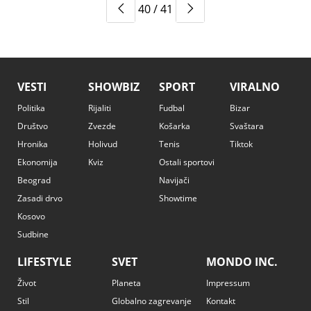
40 / 41
VESTI
SHOWBIZ
SPORT
VIRALNO
Politika
Rijaliti
Fudbal
Bizar
Društvo
Zvezde
Košarka
Svaštara
Hronika
Holivud
Tenis
Tiktok
Ekonomija
Kviz
Ostali sportovi
Beograd
Navijači
Zasadi drvo
Showtime
Kosovo
Sudbine
LIFESTYLE
SVET
MONDO INC.
Život
Planeta
Impressum
Stil
Globalno zagrevanje
Kontakt