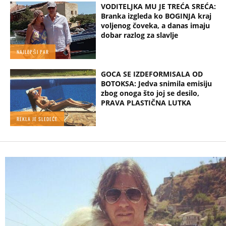
VODITELJKA MU JE TREĆA SREĆA:
Branka izgleda ko BOGINJA kraj
voljenog čoveka, a danas imaju
dobar razlog za slavlje
NAJLEPŠI PAR
GOCA SE IZDEFORMISALA OD
BOTOKSA: Jedva snimila emisiju
zbog onoga što joj se desilo,
PRAVA PLASTIČNA LUTKA
REKLA JE SLEDEĆE