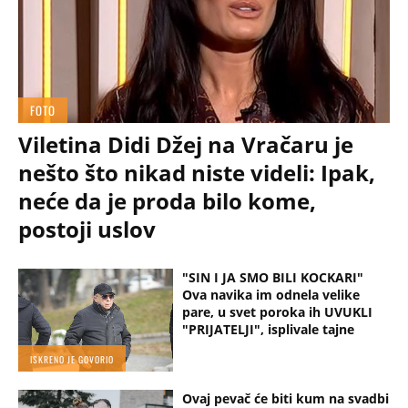
FOTO
Viletina Didi Džej na Vračaru je
nešto što nikad niste videli: Ipak,
neće da je proda bilo kome,
postoji uslov
"SIN I JA SMO BILI KOCKARI"
Ova navika im odnela velike
pare, u svet poroka ih UVUKLI
"PRIJATELJI", isplivale tajne
ISKRENO JE GOVORIO
Ovaj pevač će biti kum na svadbi