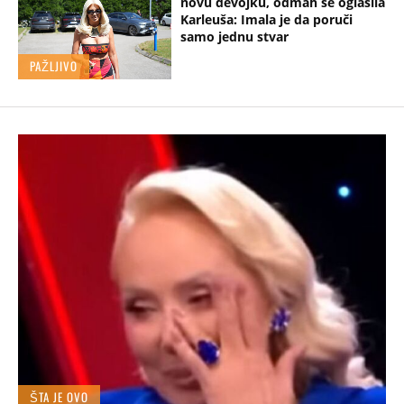
novu devojku, odmah se oglasila
Karleuša: Imala je da poruči
samo jednu stvar
PAŽLJIVO
ŠTA JE OVO