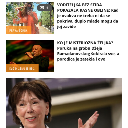
VODITELJKA BEZ STIDA
6
POKAZALA RASNE OBLINE: Kad
je ovakva ne treba ni da se
pokriva, duplo mlađe mogu da
joj zavide
PRAVA BOMBA
KO JE MISTERIOZNA ŽELJKA?
Poruka na grobu Džeja
Ramadanovskog šokirala sve, a
porodica je zatekla i ovo
EVO O ČEMU JE REČ