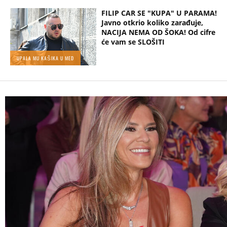
FILIP CAR SE "KUPA" U PARAMA!
Javno otkrio koliko zarađuje,
NACIJA NEMA OD ŠOKA! Od cifre
će vam se SLOŠITI
UPALA MU KAŠIKA U MED