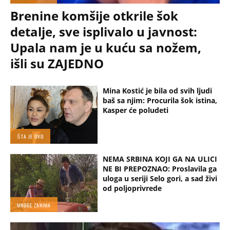
Brenine komšije otkrile šok
detalje, sve isplivalo u javnost:
Upala nam je u kuću sa nožem,
išli su ZAJEDNO
Mina Kostić je bila od svih ljudi
baš sa njim: Procurila šok istina,
Kasper će poludeti
ŠTA JE OVO
NEMA SRBINA KOJI GA NA ULICI
NE BI PREPOZNAO: Proslavila ga
uloga u seriji Selo gori, a sad živi
od poljoprivrede
MNOGE ZANIMA