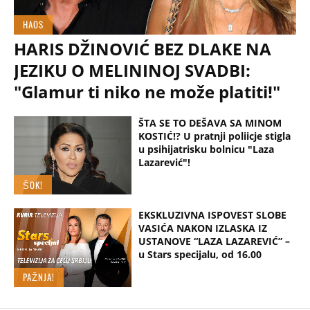
HAOS
HARIS DŽINOVIĆ BEZ DLAKE NA
JEZIKU O MELININOJ SVADBI:
"Glamur ti niko ne može platiti!"
ŠTA SE TO DEŠAVA SA MINOM
KOSTIĆ!? U pratnji poliicje stigla
u psihijatrisku bolnicu "Laza
Lazarević"!
ŠOK!
EKSKLUZIVNA ISPOVEST SLOBE
VASIĆA NAKON IZLASKA IZ
USTANOVE “LAZA LAZAREVIĆ” –
u Stars specijalu, od 16.00
PAŽNJA!