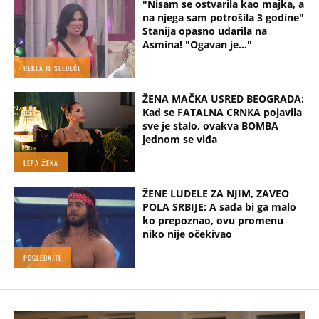
"Nisam se ostvarila kao majka, a
na njega sam potrošila 3 godine"
Stanija opasno udarila na
Asmina! "Ogavan je..."
REKLA JE SLEDEĆE
ŽENA MAČKA USRED BEOGRADA:
Kad se FATALNA CRNKA pojavila
sve je stalo, ovakva BOMBA
jednom se viđa
LEPA ŽENA
ŽENE LUDELE ZA NJIM, ZAVEO
POLA SRBIJE: A sada bi ga malo
ko prepoznao, ovu promenu
niko nije očekivao
POGLEDAJTE