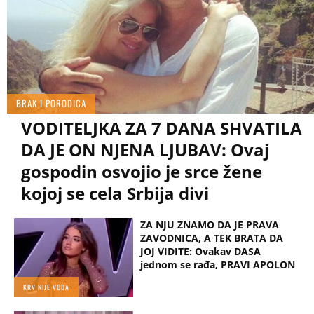
BRAK I PORODICA
VODITELJKA ZA 7 DANA SHVATILA
DA JE ON NJENA LJUBAV: Ovaj
gospodin osvojio je srce žene
kojoj se cela Srbija divi
ZA NJU ZNAMO DA JE PRAVA
ZAVODNICA, A TEK BRATA DA
JOJ VIDITE: Ovakav DASA
jednom se rađa, PRAVI APOLON
KRV NIJE VODA