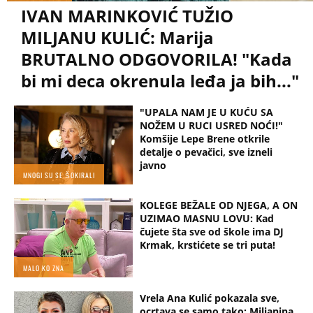
IVAN MARINKOVIĆ TUŽIO
MILJANU KULIĆ: Marija
BRUTALNO ODGOVORILA! "Kada
bi mi deca okrenula leđa ja bih..."
"UPALA NAM JE U KUĆU SA
NOŽEM U RUCI USRED NOĆI!"
Komšije Lepe Brene otkrile
detalje o pevačici, sve izneli
javno
MNOGI SU SE ŠOKIRALI
KOLEGE BEŽALE OD NJEGA, A ON
UZIMAO MASNU LOVU: Kad
čujete šta sve od škole ima DJ
Krmak, krstićete se tri puta!
MALO KO ZNA
Vrela Ana Kulić pokazala sve,
ocrtava se samo tako: Miljanina