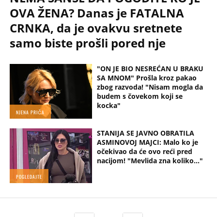
OVA ŽENA? Danas je FATALNA
CRNKA, da je ovakvu sretnete
samo biste prošli pored nje
"ON JE BIO NESREĆAN U BRAKU
SA MNOM" Prošla kroz pakao
zbog razvoda! "Nisam mogla da
budem s čovekom koji se
kocka"
NJENA PRIČA
STANIJA SE JAVNO OBRATILA
ASMINOVOJ MAJCI: Malo ko je
očekivao da će ovo reći pred
nacijom! "Mevlida zna koliko..."
POGLEDAJTE