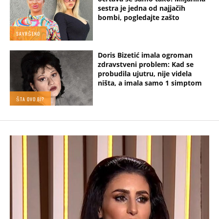
sestra je jedna od najjačih
bombi, pogledajte zašto
SAVRŠENO
Doris Bizetić imala ogroman
zdravstveni problem: Kad se
probudila ujutru, nije videla
ništa, a imala samo 1 simptom
ŠTA OVO BI?