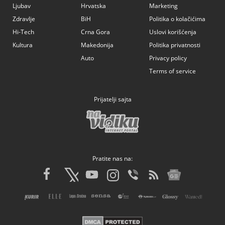
Ljubav
Hrvatska
Marketing
Zdravlje
BiH
Politika o kolačićima
Hi-Tech
Crna Gora
Uslovi korišćenja
Kultura
Makedonija
Politika privatnosti
Auto
Privacy policy
Terms of service
Prijatelji sajta
Pratite nas na: