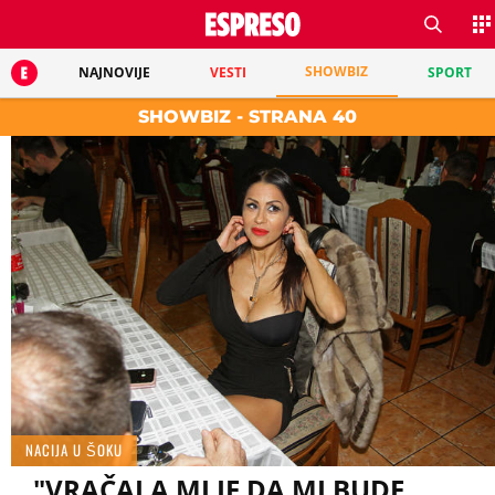
SHOWBIZ
NAJNOVIJE
VESTI
SPORT
SHOWBIZ - STRANA 40
NACIJA U ŠOKU
"VRAČALA MI JE DA MI BUDE