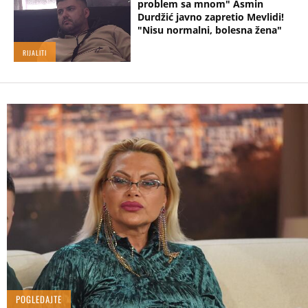
problem sa mnom" Asmin
Durdžić javno zapretio Mevlidi!
"Nisu normalni, bolesna žena"
RIJALITI
POGLEDAJTE