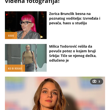
viđena fotografija!
Zorica Brunclik besna na
poznatog voditelja: Izvređala i
pevača, haos u studiju
AUUU
Milica Todorović rešila da
povuče potez o kojem bruji
Srbija: Tiče se njenog dečka,
odlučeno je
KO BI REKAO
3