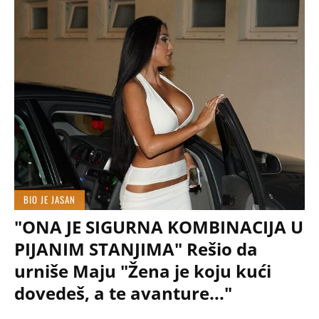
BIO JE JASAN
"ONA JE SIGURNA KOMBINACIJA U
PIJANIM STANJIMA" Rešio da
urniše Maju "Žena je koju kući
dovedeš, a te avanture..."