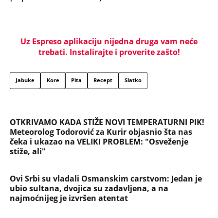
Uz Espreso aplikaciju nijedna druga vam neće
trebati. Instalirajte i proverite zašto!
Jabuke
Kore
Pita
Recept
Slatko
OTKRIVAMO KADA STIŽE NOVI TEMPERATURNI PIK!
Meteorolog Todorović za Kurir objasnio šta nas
čeka i ukazao na VELIKI PROBLEM: "Osveženje
stiže, ali"
Ovi Srbi su vladali Osmanskim carstvom: Jedan je
ubio sultana, dvojica su zadavljena, a na
najmoćnijeg je izvršen atentat