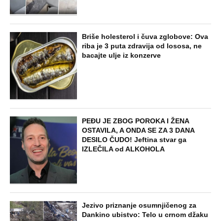
Briše holesterol i čuva zglobove: Ova
riba je 3 puta zdravija od lososa, ne
bacajte ulje iz konzerve
PEĐU JE ZBOG POROKA I ŽENA
OSTAVILA, A ONDA SE ZA 3 DANA
DESILO ČUDO! Jeftina stvar ga
IZLEČILA od ALKOHOLA
Jezivo priznanje osumnjičenog za
Dankino ubistvo: Telo u crnom džaku