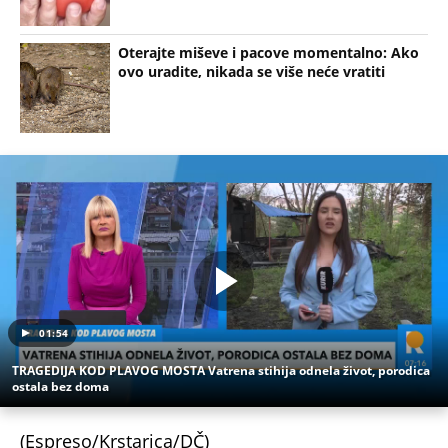
Oterajte miševe i pacove momentalno: Ako
ovo uradite, nikada se više neće vratiti
01:54
TRAGEDIJA KOD PLAVOG MOSTA Vatrena stihija odnela život, porodica
ostala bez doma
(Espreso/Krstarica/DČ)