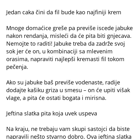
Jedan caka čini da fil bude kao najfiniji krem
Mnoge domaćice greše pa previše iscede jabuke
nakon rendanja, misleći da će pita biti gnjecava.
Nemojte to raditi! Jabuke treba da zadrže svoj
sok jer će on, u kombinaciji sa mlevenim
orasima, napraviti najlepši kremasti fil tokom
pečenja.
Ako su jabuke baš previše vodenaste, radije
dodajte kašiku griza u smesu – on će upiti višak
vlage, a pita će ostati bogata i mirisna.
Jeftina slatka pita koja uvek uspeva
Na kraju, ne trebaju vam skupi sastojci da biste
napravili nešto stvarno dobro. Ova jeftina slatka