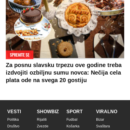
SPREMITE SE
Za posnu slavsku trpezu ove godine treba
izdvojiti ozbiljnu sumu novca: Nečija cela
plata ode na svega 20 gostiju
VESTI
SHOWBIZ
SPORT
VIRALNO
Politika
Rijaliti
Fudbal
Bizar
Društvo
Zvezde
Košarka
Svaštara