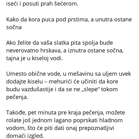
iseći i posuti prah šećerom.
Kako da kora puca pod prstima, a unutra ostane
sočna
Ako želite da vaša slatka pita spolja bude
neverovatno hrskava, a iznutra ostane sočna,
tajna je u kiseloj vodi.
Umesto obične vode, u mešavinu sa uljem uvek
dodajte kiselu – mehurići će učiniti da kore
budu vazdušastije i da se ne „slepe“ tokom
pečenja.
Takođe, pet minuta pre kraja pečenja, možete
rolate još jednom lagano poprskati hladnom
vodom, što će piti dati onaj prepoznatljivi
domaći izgled.