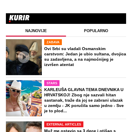
NAJNOVIJE
POPULARNO
ZABAVA
Ovi Srbi su vladali Osmanskim
carstvom: Jedan je ubio sultana, dvojica
su zadavljena, a na najmoćnijeg je
izvršen atentat
STARS
KARLEUŠA GLAVNA TEMA DNEVNIKA U
HRVATSKOJ! Zbog nje sazvali hitan
sastanak, traže da joj se zabrani ulazak
u zemlju - JK poručila samo jedno - Sve
je to plod...
EXTERNAL ARTICLES
Muž me ostavio sa 3 dece i otišao s