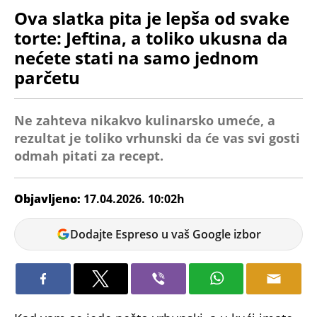
Ova slatka pita je lepša od svake
torte: Jeftina, a toliko ukusna da
nećete stati na samo jednom
parčetu
Ne zahteva nikakvo kulinarsko umeće, a
rezultat je toliko vrhunski da će vas svi gosti
odmah pitati za recept.
Objavljeno:
17.04.2026. 10:02h
Dunja
Dodajte Espreso u vaš Google izbor
Čavić