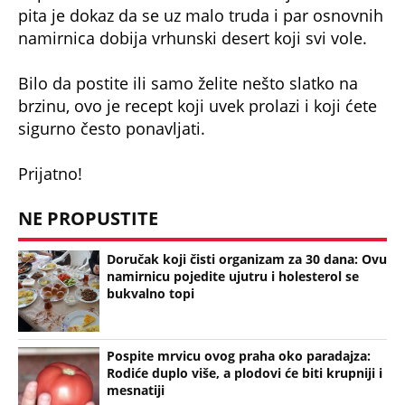
pita je dokaz da se uz malo truda i par osnovnih
namirnica dobija vrhunski desert koji svi vole.
Bilo da postite ili samo želite nešto slatko na
brzinu, ovo je recept koji uvek prolazi i koji ćete
sigurno često ponavljati.
Prijatno!
NE PROPUSTITE
Doručak koji čisti organizam za 30 dana: Ovu
namirnicu pojedite ujutru i holesterol se
bukvalno topi
Pospite mrvicu ovog praha oko paradajza:
Rodiće duplo više, a plodovi će biti krupniji i
mesnatiji