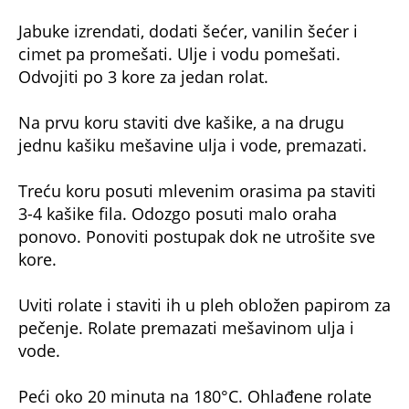
Jabuke izrendati, dodati šećer, vanilin šećer i
cimet pa promešati. Ulje i vodu pomešati.
Odvojiti po 3 kore za jedan rolat.
Na prvu koru staviti dve kašike, a na drugu
jednu kašiku mešavine ulja i vode, premazati.
Treću koru posuti mlevenim orasima pa staviti
3-4 kašike fila. Odozgo posuti malo oraha
ponovo. Ponoviti postupak dok ne utrošite sve
kore.
Uviti rolate i staviti ih u pleh obložen papirom za
pečenje. Rolate premazati mešavinom ulja i
vode.
Peći oko 20 minuta na 180°C. Ohlađene rolate