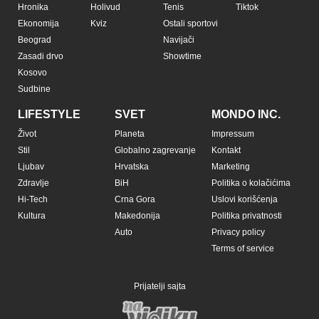
Hronika
Holivud
Tenis
Tiktok
Ekonomija
Kviz
Ostali sportovi
Beograd
Navijači
Zasadi drvo
Showtime
Kosovo
Sudbine
LIFESTYLE
SVET
MONDO INC.
Život
Planeta
Impressum
Stil
Globalno zagrevanje
Kontakt
Ljubav
Hrvatska
Marketing
Zdravlje
BiH
Politika o kolačićima
Hi-Tech
Crna Gora
Uslovi korišćenja
Kultura
Makedonija
Politika privatnosti
Auto
Privacy policy
Terms of service
Prijatelji sajta