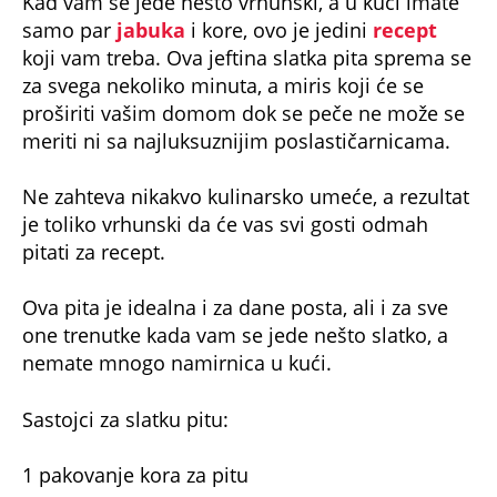
Kad vam se jede nešto vrhunski, a u kući imate
samo par
jabuka
i kore, ovo je jedini
recept
koji vam treba. Ova jeftina slatka pita sprema se
za svega nekoliko minuta, a miris koji će se
proširiti vašim domom dok se peče ne može se
meriti ni sa najluksuznijim poslastičarnicama.
Ne zahteva nikakvo kulinarsko umeće, a rezultat
je toliko vrhunski da će vas svi gosti odmah
pitati za recept.
Ova pita je idealna i za dane posta, ali i za sve
one trenutke kada vam se jede nešto slatko, a
nemate mnogo namirnica u kući.
Sastojci za slatku pitu:
1 pakovanje kora za pitu