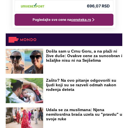
Došla sam u Crnu Goru, a na plaži ni
žive duše: Ovakve cene za suncobran i
ležaljke nisu ni na Sejšelima
Zašto? Na ovo pitanje odgovorili su
ljudi koji su se razveli odmah nakon
rođenja deteta
Udala se za muslimana: Njena
nemilosrdna braća uzela su "pravdu" u
svoje ruke