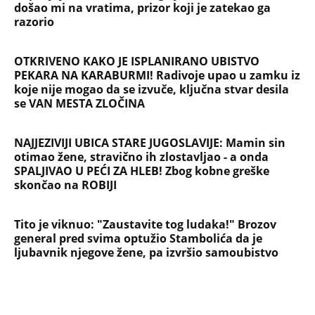
došao mi na vratima, prizor koji je zatekao ga
razorio
OTKRIVENO KAKO JE ISPLANIRANO UBISTVO
PEKARA NA KARABURMI! Radivoje upao u zamku iz
koje nije mogao da se izvuče, ključna stvar desila
se VAN MESTA ZLOČINA
NAJJEZIVIJI UBICA STARE JUGOSLAVIJE: Mamin sin
otimao žene, stravično ih zlostavljao - a onda
SPALJIVAO U PEĆI ZA HLEB! Zbog kobne greške
skončao na ROBIJI
Tito je viknuo: "Zaustavite tog ludaka!" Brozov
general pred svima optužio Stambolića da je
ljubavnik njegove žene, pa izvršio samoubistvo