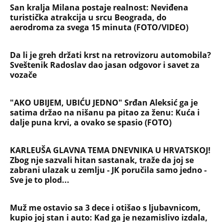
San kralja Milana postaje realnost: Neviđena
turistička atrakcija u srcu Beograda, do
aerodroma za svega 15 minuta (FOTO/VIDEO)
Da li je greh držati krst na retrovizoru automobila?
Sveštenik Radoslav dao jasan odgovor i savet za
vozače
"AKO UBIJEM, UBIĆU JEDNO" Srđan Aleksić ga je
satima držao na nišanu pa pitao za ženu: Kuća i
dalje puna krvi, a ovako se spasio (FOTO)
KARLEUŠA GLAVNA TEMA DNEVNIKA U HRVATSKOJ!
Zbog nje sazvali hitan sastanak, traže da joj se
zabrani ulazak u zemlju - JK poručila samo jedno -
Sve je to plod...
Muž me ostavio sa 3 dece i otišao s ljubavnicom,
kupio joj stan i auto: Kad ga je nezamislivo izdala,