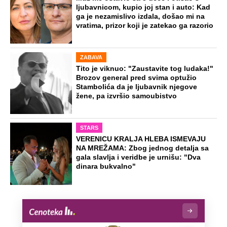
ljubavnicom, kupio joj stan i auto: Kad
ga je nezamislivo izdala, došao mi na
vratima, prizor koji je zatekao ga razorio
ZABAVA
Tito je viknuo: "Zaustavite tog ludaka!"
Brozov general pred svima optužio
Stambolića da je ljubavnik njegove
žene, pa izvršio samoubistvo
STARS
VERENICU KRALJA HLEBA ISMEVAJU
NA MREŽAMA: Zbog jednog detalja sa
gala slavlja i veridbe je urnišu: "Dva
dinara bukvalno"