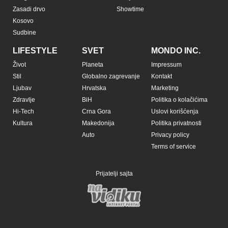
Zasadi drvo
Showtime
Kosovo
Sudbine
LIFESTYLE
SVET
MONDO INC.
Život
Planeta
Impressum
Stil
Globalno zagrevanje
Kontakt
Ljubav
Hrvatska
Marketing
Zdravlje
BiH
Politika o kolačićima
Hi-Tech
Crna Gora
Uslovi korišćenja
Kultura
Makedonija
Politika privatnosti
Auto
Privacy policy
Terms of service
Prijatelji sajta