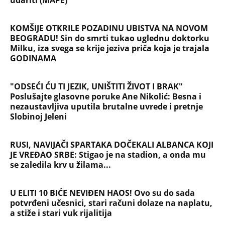
udariti (MAPE)
KOMŠIJE OTKRILE POZADINU UBISTVA NA NOVOM
BEOGRADU! Sin do smrti tukao uglednu doktorku
Milku, iza svega se krije jeziva priča koja je trajala
GODINAMA
"ODSEĆI ĆU TI JEZIK, UNIŠTITI ŽIVOT I BRAK"
Poslušajte glasovne poruke Ane Nikolić: Besna i
nezaustavljiva uputila brutalne uvrede i pretnje
Slobinoj Jeleni
RUSI, NAVIJAČI SPARTAKA DOČEKALI ALBANCA KOJI
JE VREĐAO SRBE: Stigao je na stadion, a onda mu
se zaledila krv u žilama...
U ELITI 10 BIĆE NEVIĐEN HAOS! Ovo su do sada
potvrđeni učesnici, stari računi dolaze na naplatu,
a stiže i stari vuk rijalitija