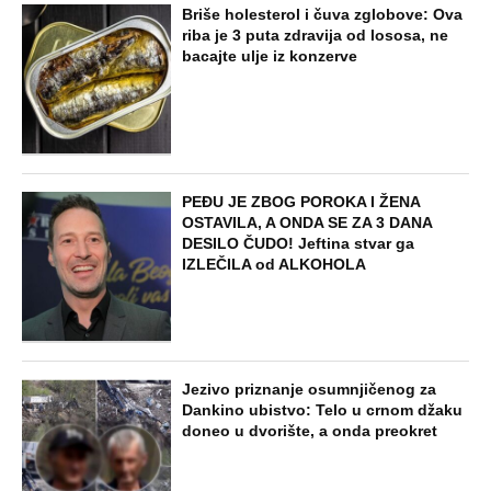
Briše holesterol i čuva zglobove: Ova
riba je 3 puta zdravija od lososa, ne
bacajte ulje iz konzerve
PEĐU JE ZBOG POROKA I ŽENA
OSTAVILA, A ONDA SE ZA 3 DANA
DESILO ČUDO! Jeftina stvar ga
IZLEČILA od ALKOHOLA
Jezivo priznanje osumnjičenog za
Dankino ubistvo: Telo u crnom džaku
doneo u dvorište, a onda preokret