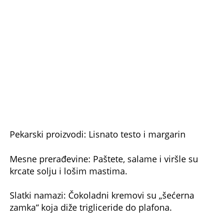
Pekarski proizvodi: Lisnato testo i margarin
Mesne prerađevine: Paštete, salame i viršle su
krcate solju i lošim mastima.
Slatki namazi: Čokoladni kremovi su „šećerna
zamka“ koja diže trigliceride do plafona.