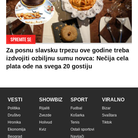
SPREMITE SE
Za posnu slavsku trpezu ove godine treba
izdvojiti ozbiljnu sumu novca: Nečija cela
plata ode na svega 20 gostiju
VESTI
SHOWBIZ
SPORT
VIRALNO
Politika
Rijaliti
Fudbal
Bizar
Društvo
Zvezde
Košarka
Svaštara
Hronika
Holivud
Tenis
Tiktok
Ekonomija
Kviz
Ostali sportovi
Beograd
Navijači