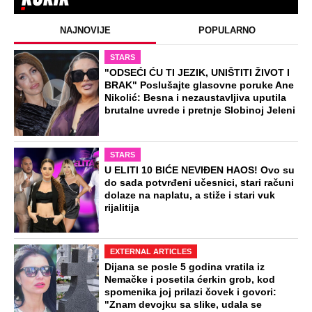
NAJNOVIJE
POPULARNO
STARS
"ODSEĆI ĆU TI JEZIK, UNIŠTITI ŽIVOT I
BRAK" Poslušajte glasovne poruke Ane
Nikolić: Besna i nezaustavljiva uputila
brutalne uvrede i pretnje Slobinoj Jeleni
STARS
U ELITI 10 BIĆE NEVIĐEN HAOS! Ovo su
do sada potvrđeni učesnici, stari računi
dolaze na naplatu, a stiže i stari vuk
rijalitija
EXTERNAL ARTICLES
Dijana se posle 5 godina vratila iz
Nemačke i posetila ćerkin grob, kod
spomenika joj prilazi čovek i govori:
"Znam devojku sa slike, udala se