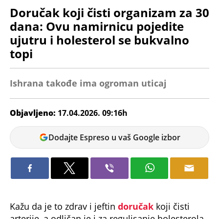
Doručak koji čisti organizam za 30
dana: Ovu namirnicu pojedite
ujutru i holesterol se bukvalno
topi
Ishrana takođe ima ogroman uticaj
Objavljeno:
17.04.2026. 09:16h
Dunja
Dodajte Espreso u vaš Google izbor
Čavić
Kažu da je to zdrav i jeftin
doručak
koji čisti
arterije, a odličan je i za regulisanje holesterola.