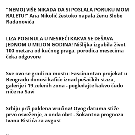
"NEMOJ VIŠE NIKADA DA SI POSLALA PORUKU MOM
RALETU!" Ana Nikolić žestoko napala ženu Slobe
Radanovića
LIZA POGINULA U NESREĆI KAKVA SE DEŠAVA
JEDNOM U MILION GODINA! Nišlijka izgubila život
100 metara od kućnog praga, porodica mesecima
čeka odgovore
Sve ovo se gradi na mostu: Fascinantan projekat u
Beogradu donosi kafiće iznad pešačkih staza,
galerije i 19 zelenih zona - pogledajte kakvo čudo
niče na Savi
Srbiju prži paklena vrućina! Ovog datuma stiže
prvo osveženje, a onda obrt - Šokantna prognoza
Ivana Ristića za avgust