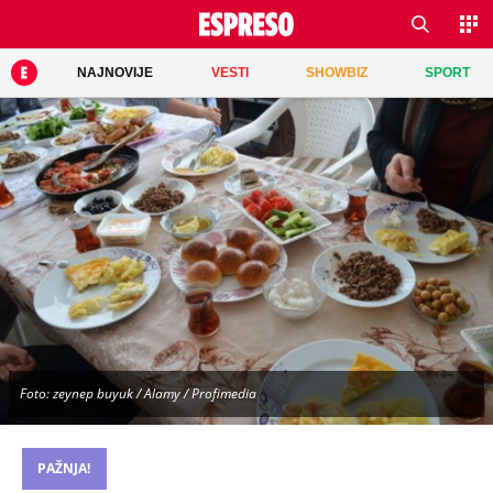
NAJNOVIJE
VESTI
SHOWBIZ
SPORT
Foto: zeynep buyuk / Alamy / Profimedia
PAŽNJA!