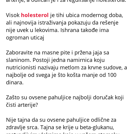
Visok
holesterol
je tihi ubica modernog doba,
ali najnovija istraživanja pokazuju da rešenje
nije uvek u lekovima. Ishrana takođe ima
ogroman uticaj
Zaboravite na masne pite i pržena jaja sa
slaninom. Postoji jedna namirnica koju
nutricionisti nazivaju metlom za krvne sudove, a
najbolje od svega je što košta manje od 100
dinara.
Zašto su ovsene pahuljice najbolji doručak koji
čisti arterije?
Nije tajna da su ovsene pahuljice odlične za
zdravlje srca. Tajna se krije u beta-glukanu,