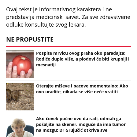
Ovaj tekst je informativnog karaktera i ne
predstavlja medicinski savet. Za sve zdravstvene
odluke konsultujte svog lekara.
NE PROPUSTITE
Pospite mrvicu ovog praha oko paradajza:
Rodiće duplo više, a plodovi će biti krupniji i
mesnatiji
Oterajte miševe i pacove momentalno: Ako
ovo uradite, nikada se više neće vratiti
Ako čovek počne ovo da radi, odmah ga
pošaljite na skener, moguće da ima tumor
na mozgu: Dr Grujučić otkriva sve