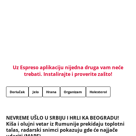
Uz Espreso aplikaciju nijedna druga vam neće
trebati. Instalirajte i proverite zašto!
Doriučak
Jelo
Hrana
Organizam
Holesterol
NEVREME UŠLO U SRBIJU I HRLI KA BEOGRADU!
Kiša i olujni vetar iz Rumunije prekidaju toplotni
talas, radarski snimci pokazuju gde će najjače