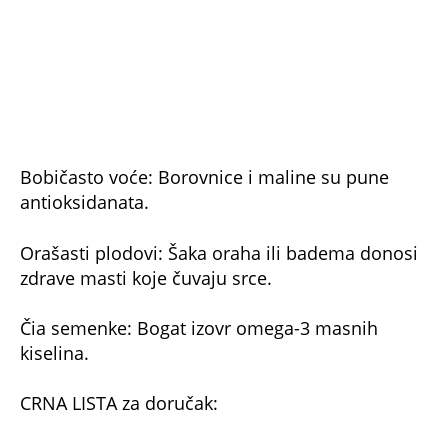
Bobičasto voće: Borovnice i maline su pune
antioksidanata.
Orašasti plodovi: Šaka oraha ili badema donosi
zdrave masti koje čuvaju srce.
Čia semenke: Bogat izovr omega-3 masnih
kiselina.
CRNA LISTA za doručak: