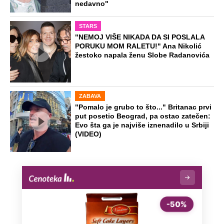
nedavno"
STARS
"NEMOJ VIŠE NIKADA DA SI POSLALA
PORUKU MOM RALETU!" Ana Nikolić
žestoko napala ženu Slobe Radanovića
ZABAVA
"Pomalo je grubo to što..." Britanac prvi
put posetio Beograd, pa ostao zatečen:
Evo šta ga je najviše iznenadilo u Srbiji
(VIDEO)