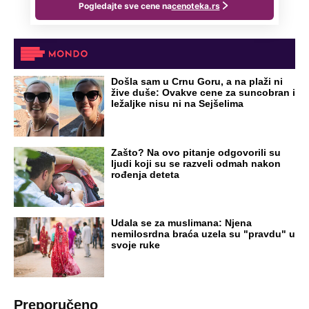
Došla sam u Crnu Goru, a na plaži ni
žive duše: Ovakve cene za suncobran i
ležaljke nisu ni na Sejšelima
Zašto? Na ovo pitanje odgovorili su
ljudi koji su se razveli odmah nakon
rođenja deteta
Udala se za muslimana: Njena
nemilosrdna braća uzela su "pravdu" u
svoje ruke
Preporučeno