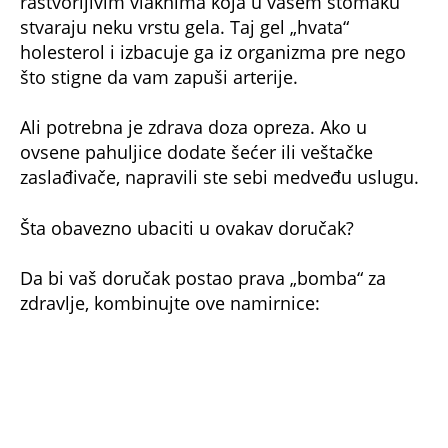
rastvorljivim vlaknima koja u vašem stomaku
stvaraju neku vrstu gela. Taj gel „hvata“
holesterol i izbacuje ga iz organizma pre nego
što stigne da vam zapuši arterije.
Ali potrebna je zdrava doza opreza. Ako u
ovsene pahuljice dodate šećer ili veštačke
zaslađivače, napravili ste sebi medveđu uslugu.
Šta obavezno ubaciti u ovakav doručak?
Da bi vaš doručak postao prava „bomba“ za
zdravlje, kombinujte ove namirnice: