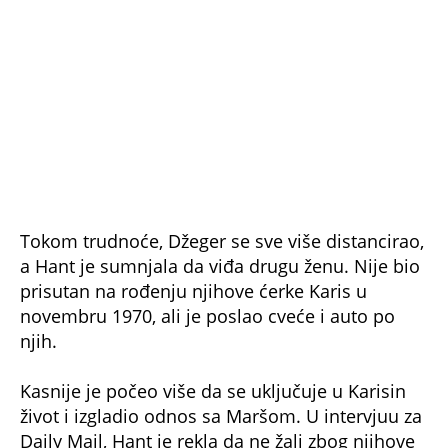
foto: Universal Archive/Universal Images Group / Universal images group / Profimedia
Bjanka je još na dan venčanja znala da brak neće uspeti
Džeri Hol
Iako su ostali u braku godinama, oboje su imali
paralelne veze. Bjanka je priznala da je imala
kratku romansu s glumcem Rajanom O’Nilom,