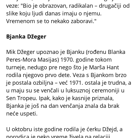
dok je Mik 1976. upoznao manekenku Džeri Hol,
tada verenu za pevača Brajana Ferija. Vezu su
započeli u tajnosti 1977, a ubrzo nakon toga,
Džeri je napustila Ferija.
Njena ljubav prema Džegeru bila je tolika da je
pokušala da ga promeni – naterala ga je da
prestane sa upotrebom droge, nadajući se da će
ga "odviknuti" i od žena.
Ubrzo su živeli
zajedno, kupili nekretnine širom sveta i
osnovali porodicu.
Par je 1984. dobio ćerku Elizabet, a godinu dana
kasnije i sina Džejmsa. Tokom druge trudnoće
izgubili su jedno od blizanaca. Iako su Džerinu
vernost i strpljenje često stavljali na probu
Mikove afere (uključujući navodno i vezu s
Karlom Bruni), on ju je ubedio da ostanu