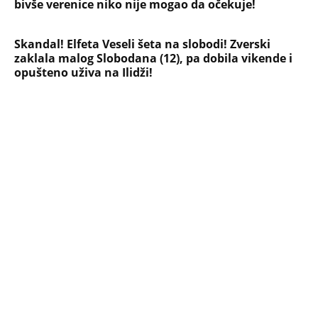
NAJNOVIJE
POPULARNO
ZABAVA
"Pomalo je grubo to što..." Britanac prvi
put posetio Beograd, pa ostao zatečen:
Evo šta ga je najviše iznenadilo u Srbiji
(VIDEO)