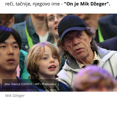
taksi i buket cveća.
Marša Hant
Mik Džeger i Marša Hant započeli su tajnu vezu
dok je on bio u Australiji, gde je snimao film
Ned Keli. Pisao joj je ljubavna pisma, a po
povratku u Englesku, nastavili su vezu uprkos
gustim rasporedima. Do kraja 1969. usvojili su
psa, a Džeger joj je izjavio ljubav. Ubrzo je
predložio da imaju dete – ona bi ostala u
Londonu, a on bi ih posećivao ili ih vodio sa
sobom.
"To nije bila obična ljubavna veza," rekla je
Hant za People. "Temeljila se na
međusobnom poštovanju."