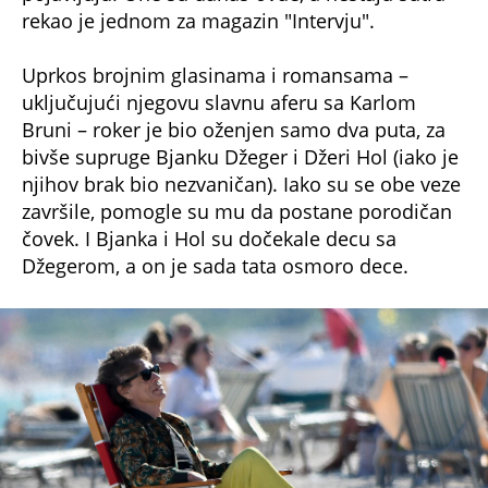
Uprkos brojnim glasinama i romansama –
uključujući njegovu slavnu aferu sa Karlom
Bruni – roker je bio oženjen samo dva puta, za
bivše supruge Bjanku Džeger i Džeri Hol (iako je
njihov brak bio nezvaničan). Iako su se obe veze
završile, pomogle su mu da postane porodičan
čovek. I Bjanka i Hol su dočekale decu sa
Džegerom, a on je sada tata osmoro dece.