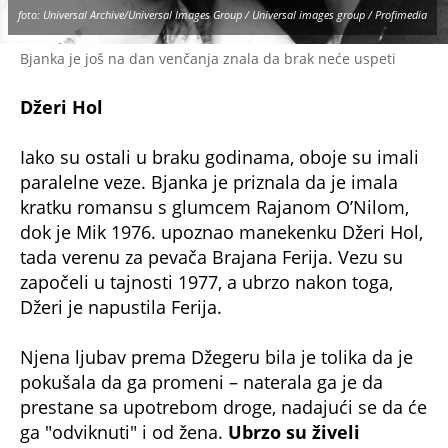
foto: imageSPACE, Imagespace / Alamy / Profimedia
Melani i on su već imali planove za brak
NE PROPUSTITE
Zdrava čorba od namirnice koju malo ko
odbija! Sprema se 10 minuta - lako se vari,
ne goji, a greje stomak