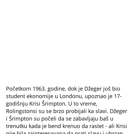
Početkom 1963. godine, dok je Džeger još bio
student ekonomije u Londonu, upoznao je 17-
godišnju Krisi Šrimpton. U to vreme,
Rolingstonsi su se brzo probijali ka slavi. Džeger
i Šrimpton su počeli da se zabavljaju baš u
trenutku kada je bend krenuo da rastet - ali Krisi
nije bila zainteresovana da prati slavu i ubrzan
život rok zvezde.
- Koliko znam, to je bila ljubav. Međutim,
nisam htela da se bavim tim životom.
Klubovi, ludi fanovi, turneje i putovanja. Sve
mi je to previše, samo sam htela da vodim
normalan život i imam porodicu - rekla je
jednom prilikom.
No, turneje i putovanja za bend već su počele, a
Krisi je donekle bila svesna da Mik ne može da