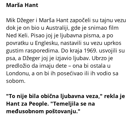
turneje, nedugo pre nego što je Marša Hant
rodila njegovo prvo dete. Veza s Bjankom brzo
je postala ozbiljna – već 1971. ostala je trudna, a
u maju su se venčali u luksuznoj ceremoniji u
Sen Tropeu. Ipak, kako je kasnije priznala,
Bjanka je još na dan venčanja znala da brak
neće uspeti.
U oktobru iste godine rodila je ćerku Džejd, a
porodica je neko vreme živela na relaciji
London–Malibu–Južna Francuska. Bjanka je
pokušavala da ispuni ulogu supruge, ali joj je
teško padalo što su "grupi devojke" stalno bile
prisutne, a Mik, prema njenim rečima, nije imao
poverenja u žene.