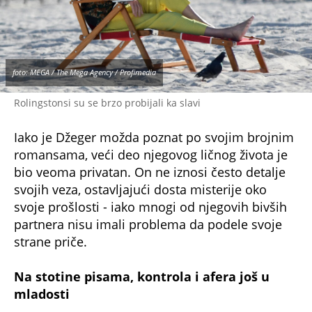
foto: MEGA / The Mega Agency / Profimedia
Rolingstonsi su se brzo probijali ka slavi
Iako je Džeger možda poznat po svojim brojnim
romansama, veći deo njegovog ličnog života je
bio veoma privatan. On ne iznosi često detalje
svojih veza, ostavljajući dosta misterije oko
svoje prošlosti - iako mnogi od njegovih bivših
partnera nisu imali problema da podele svoje
strane priče.
Na stotine pisama, kontrola i afera još u
mladosti