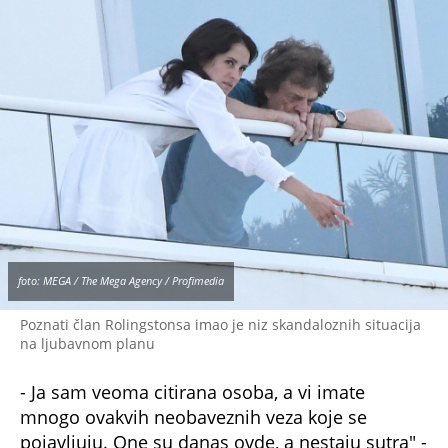
foto: MEGA / The Mega Agency / Profimedia
Poznati član Rolingstonsa imao je niz skandaloznih situacija
na ljubavnom planu
- Ja sam veoma citirana osoba, a vi imate
mnogo ovakvih neobaveznih veza koje se
pojavljuju. One su danas ovde, a nestaju sutra" -
rekao je jednom za magazin "Intervju".