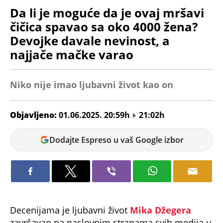
Da li je moguće da je ovaj mršavi
čičica spavao sa oko 4000 žena?
Devojke davale nevinost, a
najjače mačke varao
Niko nije imao ljubavni život kao on
Objavljeno:
01.06.2025. 20:59h
21:02h
Milica
Dodajte Espreso u vaš Google izbor
Stanimirović
Decenijama je ljubavni život
Mika Džegera
završavao na naslovnim stranama svih medija u