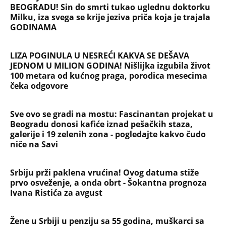
Devojka se bacila sa 5. sprata
Filozofskog fakulteta u Beogradu:
Preminula na licu mesta, istraga u
toku!
Briše holesterol i čuva zglobove: Ova
riba je 3 puta zdravija od lososa, ne
bacajte ulje iz konzerve
PEĐU JE ZBOG POROKA I ŽENA
OSTAVILA, A ONDA SE ZA 3 DANA