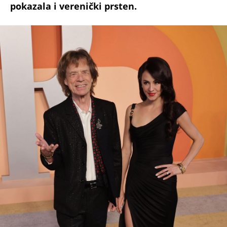
00:39
Blokada Brankovog mosta
(Espreso /
Ona.rs
/People/M.S.)
Uz Espreso aplikaciju nijedna druga vam neće
trebati. Instalirajte i proverite zašto!
Mik Džeger
Žene
Intimni odnosi
Rok
Rolingstonsi
KOMŠIJE OTKRILE POZADINU UBISTVA NA NOVOM
BEOGRADU! Sin do smrti tukao uglednu doktorku