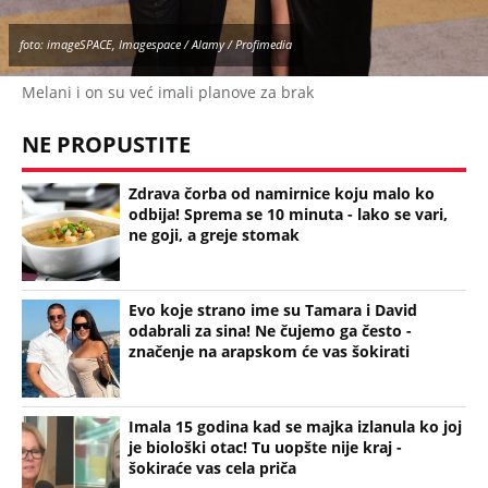
Milku, iza svega se krije jeziva priča koja je trajala
GODINAMA
LIZA POGINULA U NESREĆI KAKVA SE DEŠAVA
JEDNOM U MILION GODINA! Nišlijka izgubila život
100 metara od kućnog praga, porodica mesecima
čeka odgovore
Sve ovo se gradi na mostu: Fascinantan projekat u
Beogradu donosi kafiće iznad pešačkih staza,
galerije i 19 zelenih zona - pogledajte kakvo čudo
niče na Savi
Srbiju prži paklena vrućina! Ovog datuma stiže
prvo osveženje, a onda obrt - Šokantna prognoza
Ivana Ristića za avgust
Žene u Srbiji u penziju sa 55 godina, muškarci sa
60: Paket tri zakonska predloga upućen resornom