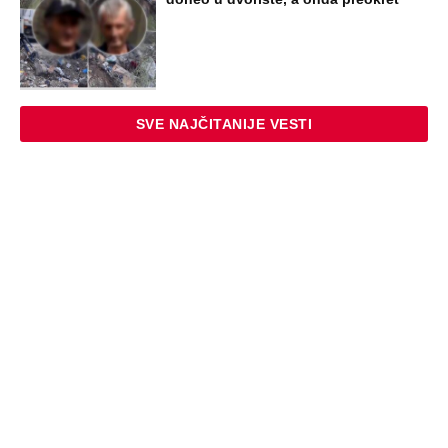
Zašto? Na ovo pitanje odgovorili su
ljudi koji su se razveli odmah nakon
rođenja deteta