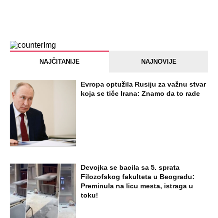
EXTERNAL ARTICLES
Dijana se posle 5 godina vratila iz
Nemačke i posetila ćerkin grob, kod
spomenika joj prilazi čovek i govori:
"Znam devojku sa slike, udala se
nedavno"
STARS
SVI BRUJE O NJENOM ULASKU U ELITU
10! Napravila najveću prevaru u rijalitiju,
pa nestala iz Srbije: Kuća u kojoj je
živela napuštena, a svi pričaju o ovom
STARS
SKANDAL U BEOGRADU! PEVAČICA
PREBILA TAKSISTU: Rekao joj "ostavite
mi drugaricu", a onda je nastao potpuni
haos!
STARS