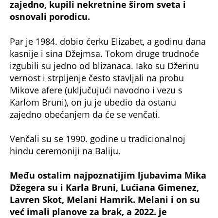
Evo koje strano ime su Tamara i David
odabrali za sina! Ne čujemo ga često -
značenje na arapskom će vas šokirati
Imala 15 godina kad se majka izlanula ko joj
je biološki otac! Tu uopšte nije kraj -
šokiraće vas cela priča
Bonus video: