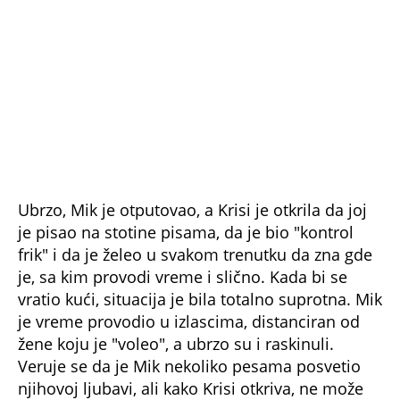
Dok je još bio u vezi sa 17-godišnjom Krisi, Mik
je upoznao Merijen Fejtful, koja ga je svojom
lepotom zavela odmah. No, ništa se nije
ljubavno dešavalo u tom periodu između njih.
Merijen se udala za tadašnjeg verenika, sa
kojim je dočekala dete, a kasnije je brak
doživeo krah
. Još je vremena prošlo, kada je
Merijen počela da oseća nešto prema Miku.
Kasnije, 1966. godine, ozvaničili su vezu, uselili
se zajedno, a onda je droga umešala svoje
prste. Mik ni njoj nije uspeo da ostane veran, a
Merijen je za njegove afere - znala.
Nikada
nije rekla ni reč, a opravdanja su stajala u dve
reči, tačnije, njegovo ime -
"On je Mik Džeger".