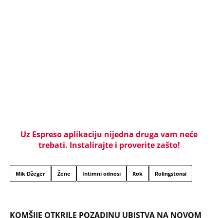
Skandal! Elfeta Veseli šeta na slobodi! Zverski
zaklala malog Slobodana (12), pa dobila vikende i
opušteno uživa na Ilidži!
NAJČITANIJE
NAJNOVIJE
Evropa optužila Rusiju za važnu stvar
koja se tiče Irana: Znamo da to rade