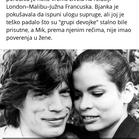
zajedno obećanjem da će se venčati.
Venčali su se 1990. godine u tradicionalnoj
hindu ceremoniji na Baliju.
Među ostalim najpoznatijim ljubavima Mika
Džegera su i Karla Bruni, Lućiana Gimenez,
Lavren Skot, Melani Hamrik. Melani i on su
već imali planove za brak, a 2022. je
pokazala i verenički prsten.