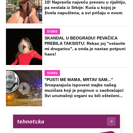
NA VREME SVE
Ovo su neradni dani početkom 2026.
godine: Organizujte sebi mini odmor od
čak četiri slobodna dana