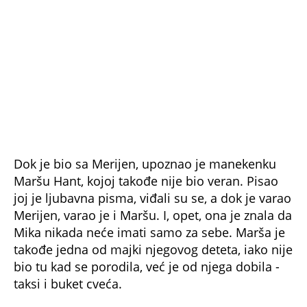
Tokom trudnoće, Džeger se sve više distancirao,
a Hant je sumnjala da viđa drugu ženu. Nije bio
prisutan na rođenju njihove ćerke Karis u
novembru 1970, ali je poslao cveće i auto po
njih.
Kasnije je počeo više da se uključuje u Karisin
život i izgladio odnos sa Maršom. U intervjuu za
Daily Mail, Hant je rekla da ne žali zbog njihove
veze: "Bio je obrazovan, radikalan – drugačiji od
slike koju ljudi danas imaju o njemu.
Vremenom se to nekako zaboravi."
Bjanka Džeger
Mik Džeger upoznao je Bjanku (rođenu Blanka
Peres-Mora Masijas) 1970. godine tokom