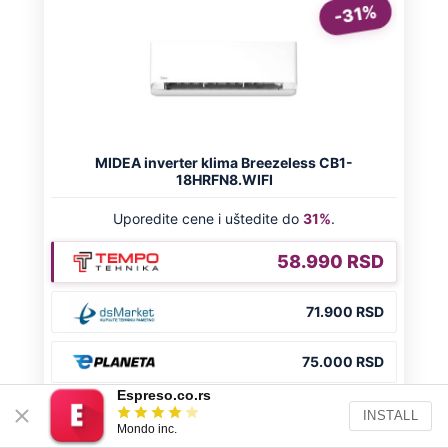
OD NAVODNOG HEROJA DO BRUTALNOG UBICE
GENERAL IVAN STRELJAO SRBE, A
HRVATI GA SLAVILI KAO HEROJA KNINA:
Par godina kasnije išao od kuće do kuće i
UBIJAO!
Espreso.co.rs
INSTALL
Mondo inc.