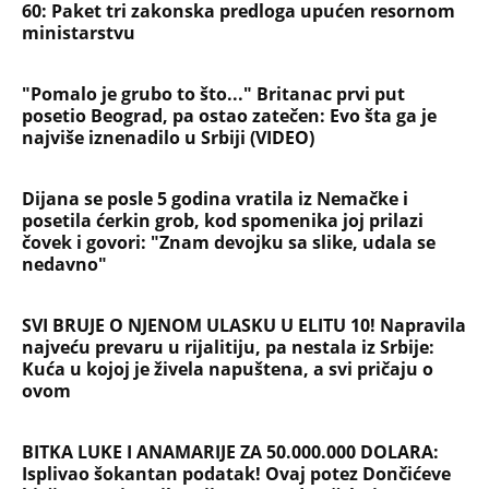
DESILO ČUDO! Jeftina stvar ga
IZLEČILA od ALKOHOLA
Jezivo priznanje osumnjičenog za
Dankino ubistvo: Telo u crnom džaku
doneo u dvorište, a onda preokret
SVE NAJČITANIJE VESTI