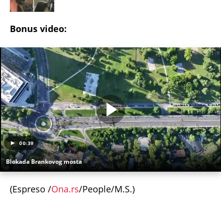
ministarstvu
"Pomalo je grubo to što..." Britanac prvi put
posetio Beograd, pa ostao zatečen: Evo šta ga je
najviše iznenadilo u Srbiji (VIDEO)
Dijana se posle 5 godina vratila iz Nemačke i
posetila ćerkin grob, kod spomenika joj prilazi
čovek i govori: "Znam devojku sa slike, udala se
nedavno"
SVI BRUJE O NJENOM ULASKU U ELITU 10! Napravila
najveću prevaru u rijalitiju, pa nestala iz Srbije:
Kuća u kojoj je živela napuštena, a svi pričaju o
ovom
BITKA LUKE I ANAMARIJE ZA 50.000.000 DOLARA:
Isplivao šokantan podatak! Ovaj potez Dončićeve
bivše verenice niko nije mogao da očekuje!