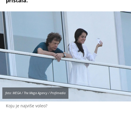
foto: MEGA / The Mega Agency / Profimedia
Koju je najviše voleo?
Ubrzo, Mik je otputovao, a Krisi je otkrila da joj
je pisao na stotine pisama, da je bio "kontrol
frik" i da je želeo u svakom trenutku da zna gde
je, sa kim provodi vreme i slično. Kada bi se
vratio kući, situacija je bila totalno suprotna. Mik
je vreme provodio u izlascima, distanciran od
žene koju je "voleo", a ubrzo su i raskinuli.
Veruje se da je Mik nekoliko pesama posvetio
njihovoj ljubavi, ali kako Krisi otkriva, ne može
niko da bude kriv za raskid, jer su, kako je rekla
2012. godine, bili "veoma, veoma mladi".
Merijen Fejtful