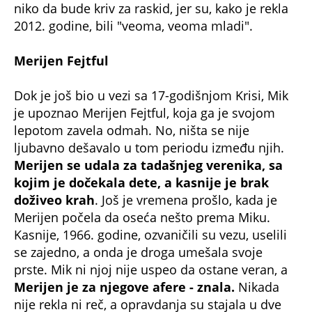
foto: Fabrice COFFRINI / AFP / Profimedia
Mik Džeger
Dok je bio sa Merijen, upoznao je manekenku
Maršu Hant, kojoj takođe nije bio veran. Pisao
joj je ljubavna pisma, viđali su se, a dok je varao
Merijen, varao je i Maršu. I, opet, ona je znala da
Mika nikada neće imati samo za sebe. Marša je
takođe jedna od majki njegovog deteta, iako nije
bio tu kad se porodila, već je od njega dobila -