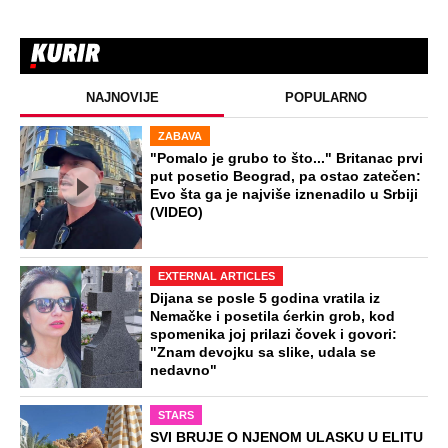
Udala se za muslimana: Njena
nemilosrdna braća uzela su "pravdu" u
svoje ruke
Dehidracija može da dovede do
moždanih i srčanih udara: Evo koliko
vode zaista treba da pijete po vrućini
Preporučeno