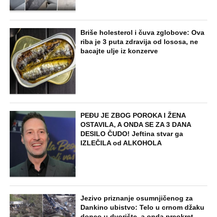
"PUSTI ME MAMA, MRTAV SAM..."
Srceparajuća ispovest majke našeg
muzičara koji je poginuo u saobraćajci:
Svi unutrašnji organi su bili oštećeni...