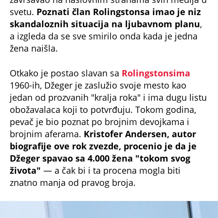
svetu.
Poznati član Rolingstonsa imao je niz
skandaloznih situacija na ljubavnom planu
,
a izgleda da se sve smirilo onda kada je jedna
žena naišla.
Otkako je postao slavan sa
Rolingstonsima
1960-ih, Džeger je zaslužio svoje mesto kao
jedan od prozvanih "kralja roka" i ima dugu listu
obožavalaca koji to potvrđuju. Tokom godina,
pevač je bio poznat po brojnim devojkama i
brojnim aferama.
Kristofer Andersen, autor
biografije ove rok zvezde, procenio je da je
Džeger spavao sa 4.000 žena "tokom svog
života"
— a čak bi i ta procena mogla biti
znatno manja od pravog broja.