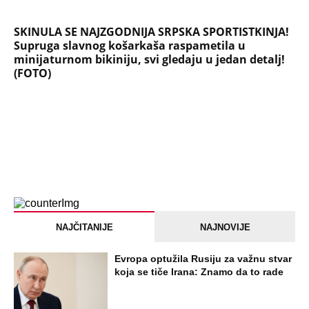
SKINULA SE NAJZGODNIJA SRPSKA SPORTISTKINJA!
Supruga slavnog košarkaša raspametila u
minijaturnom bikiniju, svi gledaju u jedan detalj!
(FOTO)
NAJČITANIJE
NAJNOVIJE
Evropa optužila Rusiju za važnu stvar
koja se tiče Irana: Znamo da to rade