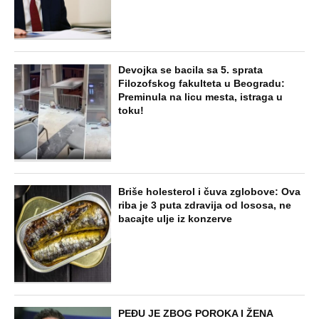
Devojka se bacila sa 5. sprata
Filozofskog fakulteta u Beogradu:
Preminula na licu mesta, istraga u
toku!
Briše holesterol i čuva zglobove: Ova
riba je 3 puta zdravija od lososa, ne
bacajte ulje iz konzerve
PEĐU JE ZBOG POROKA I ŽENA