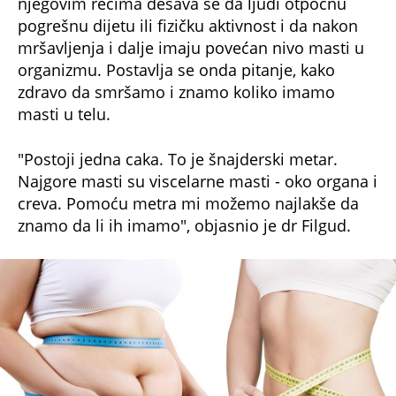
njegovim rečima dešava se da ljudi otpočnu
pogrešnu dijetu ili fizičku aktivnost i da nakon
mršavljenja i dalje imaju povećan nivo masti u
organizmu. Postavlja se onda pitanje, kako
zdravo da smršamo i znamo koliko imamo
masti u telu.
"Postoji jedna caka. To je šnajderski metar.
Najgore masti su viscelarne masti - oko organa i
creva. Pomoću metra mi možemo najlakše da
znamo da li ih imamo", objasnio je dr Filgud.