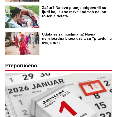
Zašto? Na ovo pitanje odgovorili su
ljudi koji su se razveli odmah nakon
rođenja deteta
Udala se za muslimana: Njena
nemilosrdna braća uzela su "pravdu" u
svoje ruke
Preporučeno