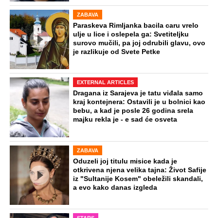
ZABAVA
Paraskeva Rimljanka bacila caru vrelo
ulje u lice i oslepela ga: Svetiteljku
surovo mučili, pa joj odrubili glavu, ovo
je razlikuje od Svete Petke
EXTERNAL ARTICLES
Dragana iz Sarajeva je tatu viđala samo
kraj kontejnera: Ostavili je u bolnici kao
bebu, a kad je posle 26 godina srela
majku rekla je - e sad će osveta
ZABAVA
Oduzeli joj titulu misice kada je
otkrivena njena velika tajna: Život Safije
iz "Sultanije Kosem" obeležili skandali,
a evo kako danas izgleda