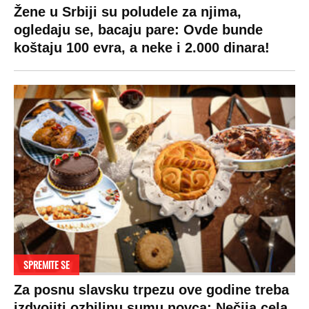
Žene u Srbiji su poludele za njima,
ogledaju se, bacaju pare: Ovde bunde
koštaju 100 evra, a neke i 2.000 dinara!
SPREMITE SE
Za posnu slavsku trpezu ove godine treba
izdvojiti ozbiljnu sumu novca: Nečija cela