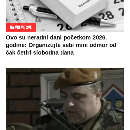
NA VREME SVE
Ovo su neradni dani početkom 2026.
godine: Organizujte sebi mini odmor od
čak četiri slobodna dana