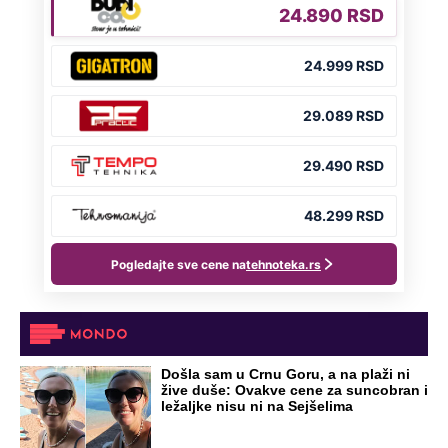
Došla sam u Crnu Goru, a na plaži ni
žive duše: Ovakve cene za suncobran i
ležaljke nisu ni na Sejšelima