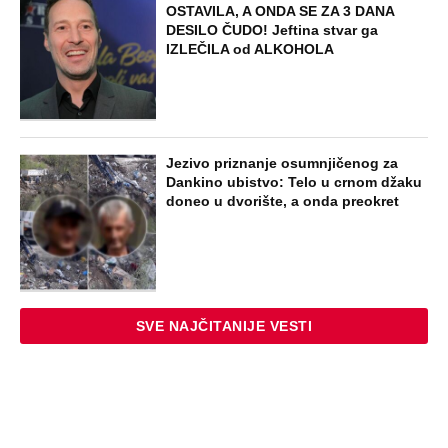
OSTAVILA, A ONDA SE ZA 3 DANA
DESILO ČUDO! Jeftina stvar ga
IZLEČILA od ALKOHOLA
Jezivo priznanje osumnjičenog za
Dankino ubistvo: Telo u crnom džaku
doneo u dvorište, a onda preokret
SVE NAJČITANIJE VESTI