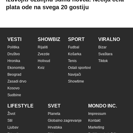
plata ode na svega 20 gostiju
VESTI
SHOWBIZ
SPORT
VIRALNO
Politika
Rijaliti
Fudbal
Bizar
Društvo
Zvezde
Košarka
Svaštara
Hronika
Holivud
Tenis
Tiktok
Ekonomija
Kviz
Ostali sportovi
Beograd
Navijači
Zasadi drvo
Showtime
Kosovo
Sudbine
LIFESTYLE
SVET
MONDO INC.
Život
Planeta
Impressum
Stil
Globalno zagrevanje
Kontakt
Ljubav
Hrvatska
Marketing