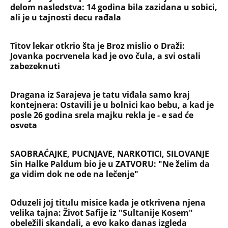
delom nasledstva: 14 godina bila zazidana u sobici,
ali je u tajnosti decu rađala
Titov lekar otkrio šta je Broz mislio o Draži:
Jovanka pocrvenela kad je ovo čula, a svi ostali
zabezeknuti
Dragana iz Sarajeva je tatu viđala samo kraj
kontejnera: Ostavili je u bolnici kao bebu, a kad je
posle 26 godina srela majku rekla je - e sad će
osveta
SAOBRAĆAJKE, PUCNJAVE, NARKOTICI, SILOVANJE
Sin Halke Paldum bio je u ZATVORU: "Ne želim da
ga vidim dok ne ode na lečenje"
Oduzeli joj titulu misice kada je otkrivena njena
velika tajna: Život Safije iz "Sultanije Kosem"
obeležili skandali, a evo kako danas izgleda