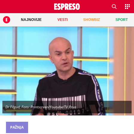
NAJNOVIJE
VESTI
SHOWBIZ
SPORT
Dr Filgud, Foto: Printscreen/Youtube/TV Prva
PAŽNJA