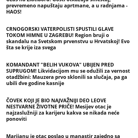
prevremeno napuštaju aprtmane, a u radnjama -
HAOS!
CRNOGORSKI VATERPOLISTI SPUSTILI GLAVE
TOKOM HIMNE U ZAGREBU! Region bruji o
skandalu na Svetskom prvenstvu u Hrvatskoj! Evo
šta se krije iza svega
KOMANDANT "BELIH VUKOVA" UBIJEN PRED
SUPRUGOM! Likvidacijom mu se odužili za vernost
otadžbini: Mauzera prvo sklonili sa slučaja, pa ga
ubili dve godine kasnije
ČOVEK KOJI JE BIO NAJVAŽNIJI DEO LEOVE
NESTVARNE ŽIVOTNE PRIČE! Mesijev otac je
najzaslužniji za karijeru kakva se nikada neće
ponoviti
Marijanu je otac poslao u manastir zajedno sa