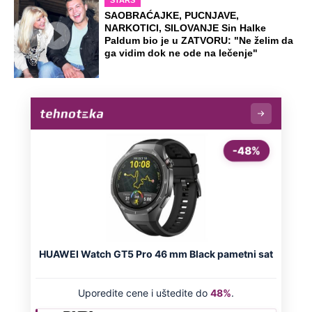
STARS
SAOBRAĆAJKE, PUCNJAVE,
NARKOTICI, SILOVANJE Sin Halke
Paldum bio je u ZATVORU: "Ne želim da
ga vidim dok ne ode na lečenje"