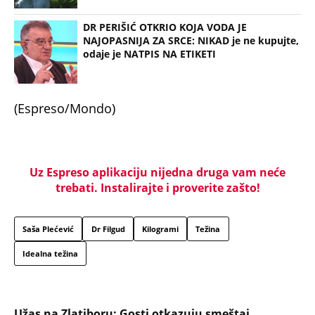
DR PERIŠIĆ OTKRIO KOJA VODA JE
NAJOPASNIJA ZA SRCE: NIKAD je ne kupujte,
odaje je NATPIS NA ETIKETI
(Espreso/Mondo)
Uz Espreso aplikaciju nijedna druga vam neće
trebati. Instalirajte i proverite zašto!
Saša Plećević
Dr Filgud
Kilogrami
Težina
Idealna težina
Užas na Zlatiboru: Gosti otkazuju smeštaj,