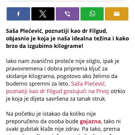
Saša Plećević, poznatiji kao dr Filgud,
objasnio je koja je naša idealna težina i kako
brzo da izgubimo kilograme!
Iako nam zvanično proleće nije stiglo, ipak je
pravovremena i dobra priprema ključ za
skidanje kilograma, pogotovo ako želimo da
budemo spremni za leto.
Saša Plećević,
poznatiji kao dr Filgud gostujući na Prvoj
otrkio
je koja je dijeta savršena za tanak struk.
Na početku je istakao da koliko nije
preporučeno da osoba bude
gojazna
, tako ni
svaki gubitak klaže nije zdrav. Pa tako, prema