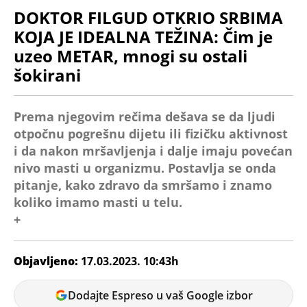
DOKTOR FILGUD OTKRIO SRBIMA
KOJA JE IDEALNA TEŽINA: Čim je
uzeo METAR, mnogi su ostali
šokirani
Prema njegovim rečima dešava se da ljudi
otpočnu pogrešnu dijetu ili fizičku aktivnost
i da nakon mršavljenja i dalje imaju povećan
nivo masti u organizmu. Postavlja se onda
pitanje, kako zdravo da smršamo i znamo
koliko imamo masti u telu.
+
Objavljeno:
17.03.2023. 10:43h
Vanja
Dodajte Espreso u vaš Google izbor
Pejić