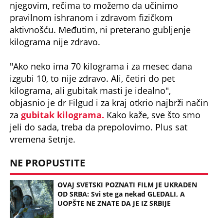
njegovim, rečima to možemo da učinimo
pravilnom ishranom i zdravom fizičkom
aktivnošću. Međutim, ni preterano gubljenje
kilograma nije zdravo.
"Ako neko ima 70 kilograma i za mesec dana
izgubi 10, to nije zdravo. Ali, četiri do pet
kilograma, ali gubitak masti je idealno",
objasnio je dr Filgud i za kraj otkrio najbrži način
za
gubitak kilograma.
Kako kaže, sve što smo
jeli do sada, treba da prepolovimo. Plus sat
vremena šetnje.
NE PROPUSTITE
OVAJ SVETSKI POZNATI FILM JE UKRADEN
OD SRBA: Svi ste ga nekad GLEDALI, A
UOPŠTE NE ZNATE DA JE IZ SRBIJE