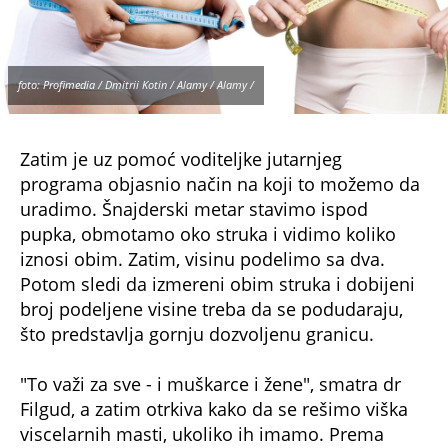
foto: Profimedia / Dmitrii Kotin / Alamy / Alamy /
Zatim je uz pomoć voditeljke jutarnjeg
programa objasnio način na koji to možemo da
uradimo. Šnajderski metar stavimo ispod
pupka, obmotamo oko struka i vidimo koliko
iznosi obim. Zatim, visinu podelimo sa dva.
Potom sledi da izmereni obim struka i dobijeni
broj podeljene visine treba da se podudaraju,
što predstavlja gornju dozvoljenu granicu.
"To važi za sve - i muškarce i žene", smatra dr
Filgud, a zatim otrkiva kako da se rešimo viška
viscelarnih masti, ukoliko ih imamo. Prema