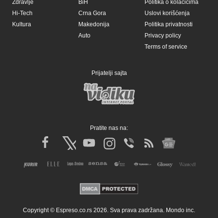
Zdravlje
BiH
Politika o kolačićima
Hi-Tech
Crna Gora
Uslovi korišćenja
Kultura
Makedonija
Politika privatnosti
Auto
Privacy policy
Terms of service
Prijatelji sajta
Pratite nas na:
Copyright © Espreso.co.rs 2026. Sva prava zadržana. Mondo inc.