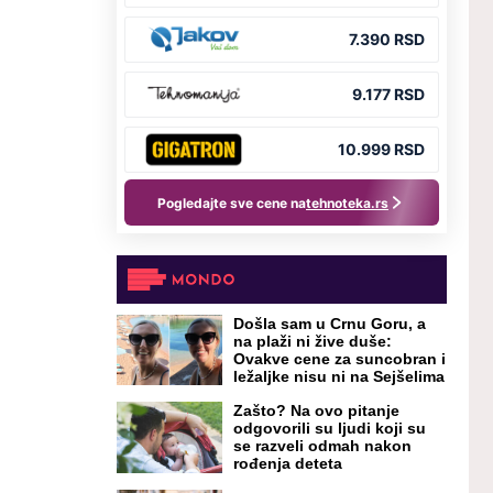
Došla sam u Crnu Goru, a
na plaži ni žive duše:
Ovakve cene za suncobran i
ležaljke nisu ni na Sejšelima
Zašto? Na ovo pitanje
odgovorili su ljudi koji su
se razveli odmah nakon
rođenja deteta