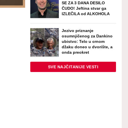
SE ZA 3 DANA DESILO
ČUDO! Jeftina stvar ga
IZLEČILA od ALKOHOLA
Jezivo priznanje
osumnjičenog za Dankino
ubistvo: Telo u crnom
džaku doneo u dvorište, a
onda preokret
SVE NAJČITANIJE VESTI