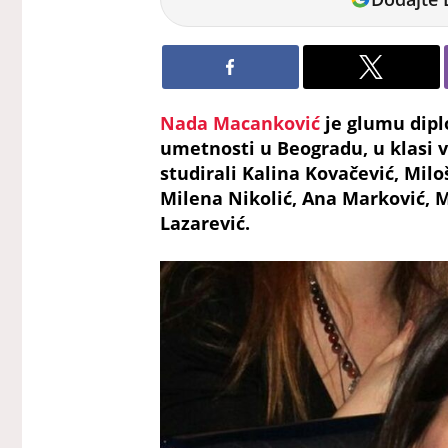
Tomic
Nada Macanković
je glumu dipl
umetnosti u Beogradu, u klasi 
studirali Kalina Kovačević, Milo
Milena Nikolić, Ana Marković, M
Lazarević.