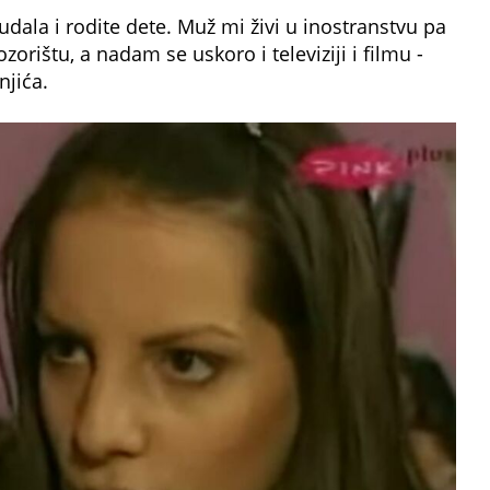
dala i rodite dete. Muž mi živi u inostranstvu pa
zorištu, a nadam se uskoro i televiziji i filmu -
jića.