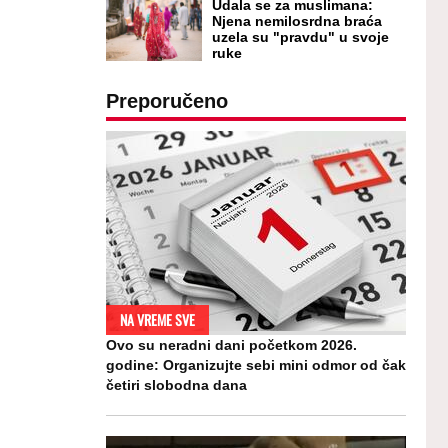
Udala se za muslimana:
Njena nemilosrdna braća
uzela su "pravdu" u svoje
ruke
Preporučeno
NA VREME SVE
Ovo su neradni dani početkom 2026.
godine: Organizujte sebi mini odmor od čak
četiri slobodna dana