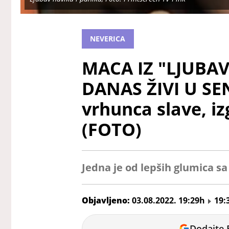
NEVERICA
MACA IZ "LJUBAV
DANAS ŽIVI U SEN
vrhunca slave, i
(FOTO)
Jedna je od lepših glumica sa
Objavljeno:
03.08.2022. 19:29h
19:
Milica
Dodajte 