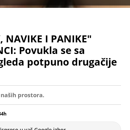
, NAVIKE I PANIKE"
CI: Povukla se sa
zgleda potpuno drugačije
 naših prostora.
34h
Espreso u vaš Google izbor