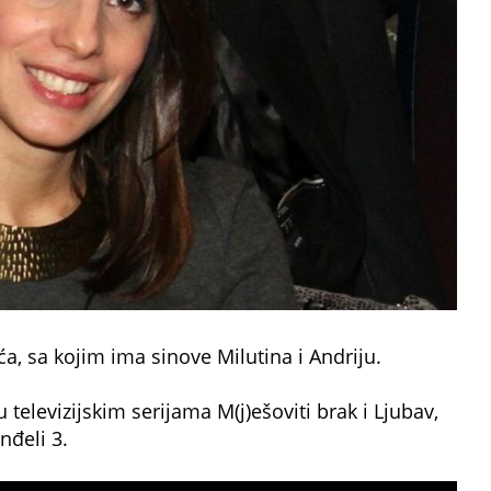
a, sa kojim ima sinove Milutina i Andriju.
 televizijskim serijama M(j)ešoviti brak i Ljubav,
nđeli 3.