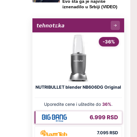
Evo šta ga je najviše
iznenadilo u Srbiji (VIDEO)