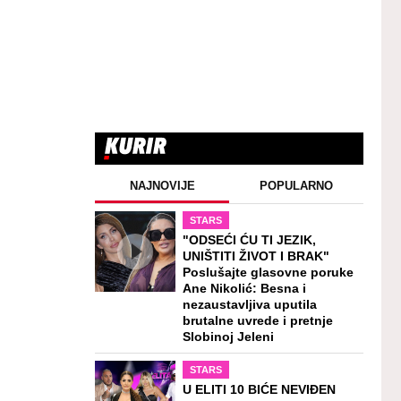
NAJNOVIJE
POPULARNO
STARS
"ODSEĆI ĆU TI JEZIK,
UNIŠTITI ŽIVOT I BRAK"
Poslušajte glasovne poruke
Ane Nikolić: Besna i
nezaustavljiva uputila
brutalne uvrede i pretnje
Slobinoj Jeleni
STARS
U ELITI 10 BIĆE NEVIĐEN