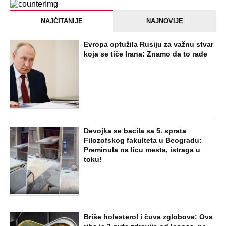
NAJČITANIJE
NAJNOVIJE
Evropa optužila Rusiju za važnu stvar
koja se tiče Irana: Znamo da to rade
Devojka se bacila sa 5. sprata
Filozofskog fakulteta u Beogradu:
Preminula na licu mesta, istraga u
toku!
Briše holesterol i čuva zglobove: Ova