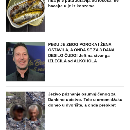
riba je 3 puta zdravija od lososa, ne
bacajte ulje iz konzerve
PEĐU JE ZBOG POROKA I ŽENA
OSTAVILA, A ONDA SE ZA 3 DANA
DESILO ČUDO! Jeftina stvar ga
IZLEČILA od ALKOHOLA
Jezivo priznanje osumnjičenog za
Dankino ubistvo: Telo u crnom džaku
doneo u dvorište, a onda preokret