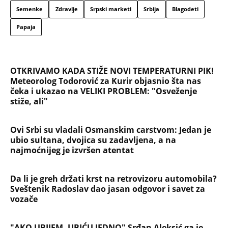
Semenke
Zdravlje
Srpski marketi
Srbija
Blagodeti
Papaja
OTKRIVAMO KADA STIŽE NOVI TEMPERATURNI PIK!
Meteorolog Todorović za Kurir objasnio šta nas
čeka i ukazao na VELIKI PROBLEM: "Osveženje
stiže, ali"
Ovi Srbi su vladali Osmanskim carstvom: Jedan je
ubio sultana, dvojica su zadavljena, a na
najmoćnijeg je izvršen atentat
Da li je greh držati krst na retrovizoru automobila?
Sveštenik Radoslav dao jasan odgovor i savet za
vozače
"AKO UBIJEM, UBIĆU JEDNO" Srđan Aleksić ga je