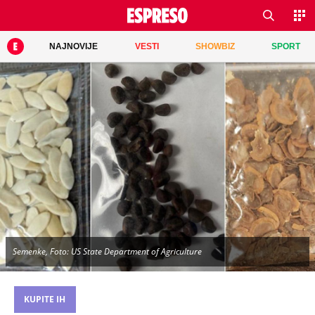
NAJNOVIJE
VESTI
SHOWBIZ
SPORT
Semenke, Foto: US State Department of Agriculture
KUPITE IH