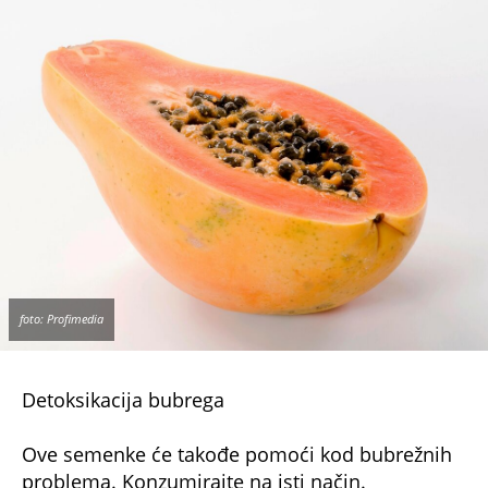
foto: Profimedia
Detoksikacija bubrega
Ove semenke će takođe pomoći kod bubrežnih
problema. Konzumirajte na isti način.