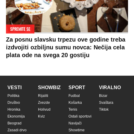
SPREMITE SE
Za posnu slavsku trpezu ove godine treba
izdvojiti ozbiljnu sumu novca: Nečija cela
plata ode na svega 20 gostiju
VESTI
SHOWBIZ
SPORT
VIRALNO
Politika
Rijaliti
Fudbal
Bizar
Društvo
Zvezde
Košarka
Svaštara
Hronika
Holivud
Tenis
Tiktok
Ekonomija
Kviz
Ostali sportovi
Beograd
Navijači
Zasadi drvo
Showtime