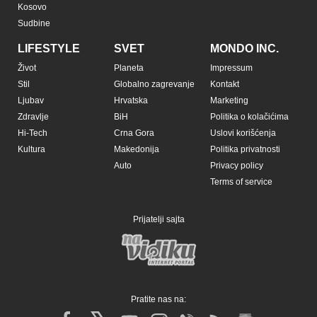
Kosovo
Sudbine
LIFESTYLE
SVET
MONDO INC.
Život
Planeta
Impressum
Stil
Globalno zagrevanje
Kontakt
Ljubav
Hrvatska
Marketing
Zdravlje
BiH
Politika o kolačićima
Hi-Tech
Crna Gora
Uslovi korišćenja
Kultura
Makedonija
Politika privatnosti
Auto
Privacy policy
Terms of service
Prijatelji sajta
Pratite nas na: