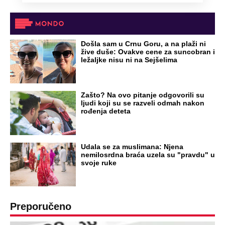
Došla sam u Crnu Goru, a na plaži ni
žive duše: Ovakve cene za suncobran i
ležaljke nisu ni na Sejšelima
Zašto? Na ovo pitanje odgovorili su
ljudi koji su se razveli odmah nakon
rođenja deteta
Udala se za muslimana: Njena
nemilosrdna braća uzela su "pravdu" u
svoje ruke
Preporučeno