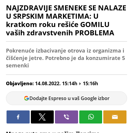
NAJZDRAVIJE SMENEKE SE NALAZE
U SRPSKIM MARKETIMA: U
kratkom roku rešiće GOMILU
vaših zdravstvenih PROBLEMA
Pokrenuće izbacivanje otrova iz organizma i
čišćenje jetre. Potrebno je da konzumirate 5
semenki
Objavljeno:
14.08.2022. 15:14h
15:16h
Milica
Dodajte Espreso u vaš Google izbor
Tomic