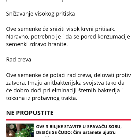
Snižavanje visokog pritiska
Ove semenke će sniziti visok krvni pritisak.
Naravno, potrebno je i da se pored konzumacije
semenki zdravo hranite.
Rad creva
Ove semenke će potaći rad creva, delovati protiv
zatvora. Imaju anitbakterijska svojstva tako da
će dobro doći pri elminaciji štetnih bakterija i
toksina iz probavnog trakta.
NE PROPUSTITE
OVE 3 BILJKE STAVITE U SPAVAĆU SOBU,
DESIĆE SE ČUDO: Čim ustanete ujutru