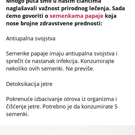
Mnogo puta smo u našim člancima
naglašavali važnost prirodnog lečenja. Sada
ćemo govoriti o
semenkama papaje
koja
nose brojne zdravstvene prednosti:
Antiupalna svojstva
Semenke papaje imaju antiupalna svojstva i
sprečit će nastanak infekcija. Konzumirajte
nekoliko ovih semenki. Ne previše.
Detoksikacija jetre
Pokrenuće izbacivanje otrova iz organizma i
čišćenje jetre. Potrebno je da konzumirate 5
semenki.