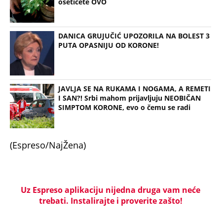
osetićete OVO
DANICA GRUJUČIĆ UPOZORILA NA BOLEST 3
PUTA OPASNIJU OD KORONE!
JAVLJA SE NA RUKAMA I NOGAMA, A REMETI
I SAN?! Srbi mahom prijavljuju NEOBIČAN
SIMPTOM KORONE, evo o čemu se radi
(Espreso/NajŽena)
Uz Espreso aplikaciju nijedna druga vam neće
trebati. Instalirajte i proverite zašto!