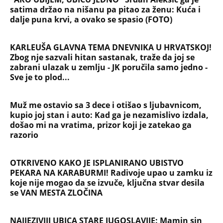
satima držao na nišanu pa pitao za ženu: Kuća i
dalje puna krvi, a ovako se spasio (FOTO)
KARLEUŠA GLAVNA TEMA DNEVNIKA U HRVATSKOJ!
Zbog nje sazvali hitan sastanak, traže da joj se
zabrani ulazak u zemlju - JK poručila samo jedno -
Sve je to plod...
Muž me ostavio sa 3 dece i otišao s ljubavnicom,
kupio joj stan i auto: Kad ga je nezamislivo izdala,
došao mi na vratima, prizor koji je zatekao ga
razorio
OTKRIVENO KAKO JE ISPLANIRANO UBISTVO
PEKARA NA KARABURMI! Radivoje upao u zamku iz
koje nije mogao da se izvuče, ključna stvar desila
se VAN MESTA ZLOČINA
NAJJEZIVIJI UBICA STARE JUGOSLAVIJE: Mamin sin