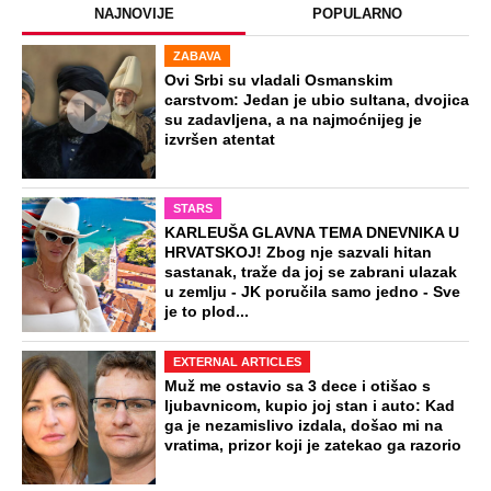
NAJNOVIJE
POPULARNO
ZABAVA
Ovi Srbi su vladali Osmanskim
carstvom: Jedan je ubio sultana, dvojica
su zadavljena, a na najmoćnijeg je
izvršen atentat
STARS
KARLEUŠA GLAVNA TEMA DNEVNIKA U
HRVATSKOJ! Zbog nje sazvali hitan
sastanak, traže da joj se zabrani ulazak
u zemlju - JK poručila samo jedno - Sve
je to plod...
EXTERNAL ARTICLES
Muž me ostavio sa 3 dece i otišao s
ljubavnicom, kupio joj stan i auto: Kad
ga je nezamislivo izdala, došao mi na
vratima, prizor koji je zatekao ga razorio