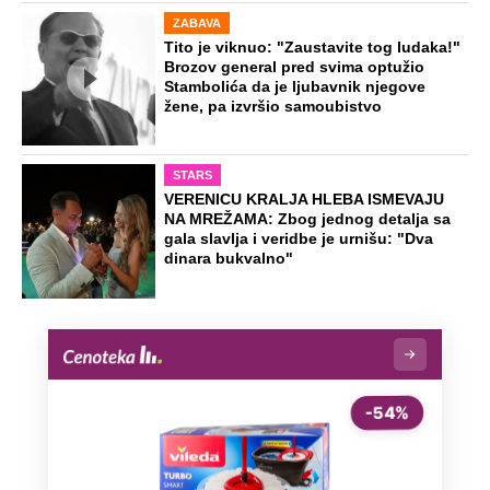
ZABAVA
Tito je viknuo: "Zaustavite tog ludaka!"
Brozov general pred svima optužio
Stambolića da je ljubavnik njegove
žene, pa izvršio samoubistvo
STARS
VERENICU KRALJA HLEBA ISMEVAJU
NA MREŽAMA: Zbog jednog detalja sa
gala slavlja i veridbe je urnišu: "Dva
dinara bukvalno"