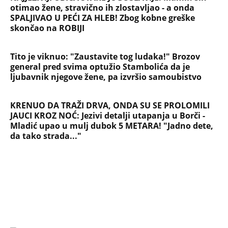
otimao žene, stravično ih zlostavljao - a onda
SPALJIVAO U PEĆI ZA HLEB! Zbog kobne greške
skončao na ROBIJI
Tito je viknuo: "Zaustavite tog ludaka!" Brozov
general pred svima optužio Stambolića da je
ljubavnik njegove žene, pa izvršio samoubistvo
KRENUO DA TRAŽI DRVA, ONDA SU SE PROLOMILI
JAUCI KROZ NOĆ: Jezivi detalji utapanja u Borči -
Mladić upao u mulj dubok 5 METARA! "Jadno dete,
da tako strada..."