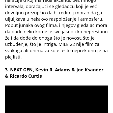
naracije u kojima ređa akcente, bez mnogo
intervala, obraćajući se gledaocu koji je već
dovoljno prezupčio da bi reditelj morao da ga
uljuljkava u nekakvo raspoloženje i atmosferu.
Poput junaka ovog filma, i njegov gledalac mora
da bude neko kome je sve jasno i ko neprestano
želi da dođe do onoga što je novost, što je
uzbuđenje, što je intriga. MILE 22 nije film za
svakoga ali onima za koje jeste neprekidno je na
plejlisti.
3. NEXT GEN, Kevin R. Adams & Joe Ksander
& Ricardo Curtis