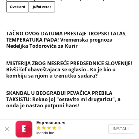
Overlord
Južni vetar
TAČNO OVOG DATUMA PRESTAJE TROPSKI TALAS,
TEMPERATURA PADA! Vremenska prognoza
Nedeljka Todorovića za Kurir
MISTERIJA ZBOG NESREĆE PREDSEDNICE SLOVENIJE!
Bivši šef obaveštajaca se oglasio - Ko je bio u
kombiju sa njom u trenutku sudara?
SKANDAL U BEOGRADU! PEVAČICA PREBILA
TAKSISTU: Rekao joj "ostavite mi drugaricu", a
onda je nastao potpuni haos!
PRIJATELJ "KRALJA ZVEZDARE" RAZNET U
Espreso.co.rs
BUDVANSKOM "TROUGLU SMRTI": Pamtiće ga po
INSTALL
Mondo inc.
čuvenoj "Bačimo ih u Savu", da li ga je ubistvo