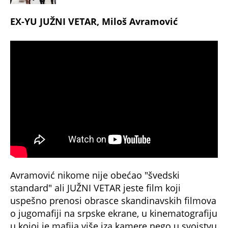
EX-YU
JUŽNI VETAR, Miloš Avramović
Avramović nikome nije obećao "švedski
standard" ali JUŽNI VETAR jeste film koji
uspešno prenosi obrasce skandinavskih filmova
o jugomafiji na srpske ekrane, u kinematografiju
u kojoj je mafija više iza kamere nego u svojstvu