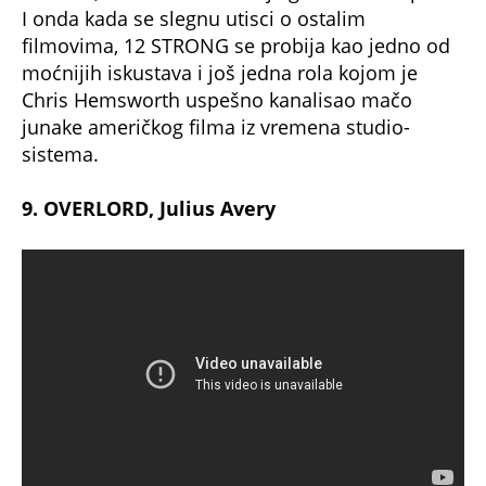
I onda kada se slegnu utisci o ostalim
filmovima, 12 STRONG se probija kao jedno od
moćnijih iskustava i još jedna rola kojom je
Chris Hemsworth uspešno kanalisao mačo
junake američkog filma iz vremena studio-
sistema.
9. OVERLORD, Julius Avery