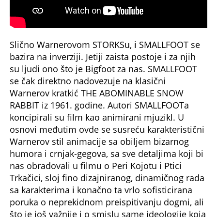
Slično Warnerovom STORKSu, i SMALLFOOT se
bazira na inverziji. Jetiji zaista postoje i za njih
su ljudi ono što je Bigfoot za nas. SMALLFOOT
se čak direktno nadovezuje na klasični
Warnerov kratkić THE ABOMINABLE SNOW
RABBIT iz 1961. godine. Autori SMALLFOOTa
koncipirali su film kao animirani mjuzikl. U
osnovi međutim ovde se susreću karakteristični
Warnerov stil animacije sa obiljem bizarnog
humora i crnjak-gegova, sa sve detaljima koji bi
nas obradovali u filmu o Peri Kojotu i Ptici
Trkačici, sloj fino dizajniranog, dinamičnog rada
sa karakterima i konačno ta vrlo sofisticirana
poruka o neprekidnom preispitivanju dogmi, ali
što je još važnije i o smislu same ideologije koja