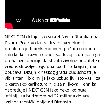
NEXT GEN deluje kao susret Neilla Blomkampa i
Pixara. Pixarov dar za dizajn i vizuelnost
prepleten je blomkampovom pričom o robotu-
ratniku koji razvija odnos sa devojčicom koja ga
pronalazi i počinje da shvata životne prioritete i
vrednosti bolje nego ona, pa ih na kraju njima i
poučava. Dizajn kineskog grada budućnosti je
vibrantan, i bio mi je jako uzbudljiv, isto važi i za
pixarovsko-karikaturalni dizajn likova. Tehnika
napreduje i NEXT GEN iako nekoliko puta
jeftiniji, sa budžetom od 22 miliona dolara
izgleda tehnički bolje od Birdovih