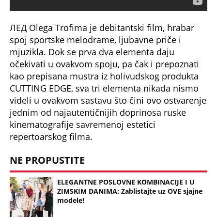
ЛЕД Olega Trofima je debitantski film, hrabar
spoj sportske melodrame, ljubavne priče i
mjuzikla. Dok se prva dva elementa daju
očekivati u ovakvom spoju, pa čak i prepoznati
kao prepisana mustra iz holivudskog produkta
CUTTING EDGE, sva tri elementa nikada nismo
videli u ovakvom sastavu što čini ovo ostvarenje
jednim od najautentičnijih doprinosa ruske
kinematografije savremenoj estetici
repertoarskog filma.
NE PROPUSTITE
ELEGANTNE POSLOVNE KOMBINACIJE I U
ZIMSKIM DANIMA: Zablistajte uz OVE sjajne
modele!