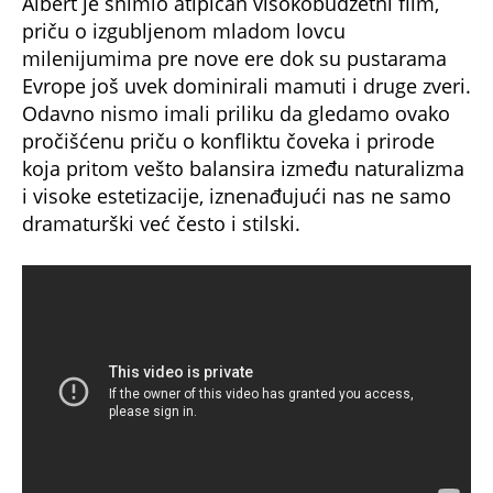
Albert je snimio atipičan visokobudžetni film,
priču o izgubljenom mladom lovcu
milenijumima pre nove ere dok su pustarama
Evrope još uvek dominirali mamuti i druge zveri.
Odavno nismo imali priliku da gledamo ovako
pročišćenu priču o konfliktu čoveka i prirode
koja pritom vešto balansira između naturalizma
i visoke estetizacije, iznenađujući nas ne samo
dramaturški već često i stilski.