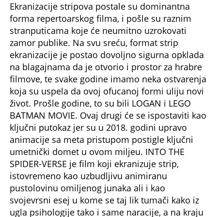
Ekranizacije stripova postale su dominantna
forma repertoarskog filma, i pošle su raznim
stranputicama koje će neumitno uzrokovati
zamor publike. Na svu sreću, format strip
ekranizacije je postao dovoljno sigurna opklada
na blagajnama da je otvorio i prostor za hrabre
filmove, te svake godine imamo neka ostvarenja
koja su uspela da ovoj ofucanoj formi uliju novi
život. Prošle godine, to su bili LOGAN i LEGO
BATMAN MOVIE. Ovaj drugi će se ispostaviti kao
ključni putokaz jer su u 2018. godini upravo
animacije sa meta pristupom postigle ključni
umetnički domet u ovom miljeu. INTO THE
SPIDER-VERSE je film koji ekranizuje strip,
istovremeno kao uzbudljivu animiranu
pustolovinu omiljenog junaka ali i kao
svojevrsni esej u kome se taj lik tumači kako iz
ugla psihologije tako i same naracije, a na kraju