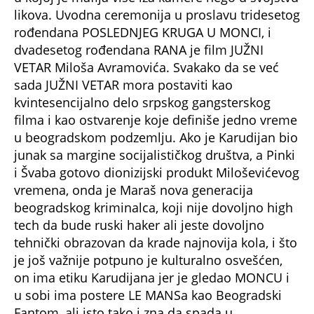
likova. Uvodna ceremonija u proslavu tridesetog
rođendana POSLEDNJEG KRUGA U MONCI, i
dvadesetog rođendana RANA je film JUŽNI
VETAR Miloša Avramovića. Svakako da se već
sada JUŽNI VETAR mora postaviti kao
kvintesencijalno delo srpskog gangsterskog
filma i kao ostvarenje koje definiše jedno vreme
u beogradskom podzemlju. Ako je Karudijan bio
junak sa margine socijalističkog društva, a Pinki
i Švaba gotovo dionizijski produkt Miloševićevog
vremena, onda je Maraš nova generacija
beogradskog kriminalca, koji nije dovoljno high
tech da bude ruski haker ali jeste dovoljno
tehnički obrazovan da krade najnovija kola, i što
je još važnije potpuno je kulturalno osvešćen,
on ima etiku Karudijana jer je gledao MONCU i
u sobi ima postere LE MANSa kao Beogradski
Fantom, ali isto tako i zna da spada u