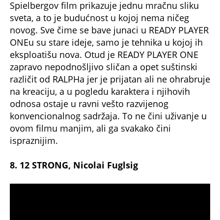
Spielbergov film prikazuje jednu mračnu sliku
sveta, a to je budućnost u kojoj nema ničeg
novog. Sve čime se bave junaci u READY PLAYER
ONEu su stare ideje, samo je tehnika u kojoj ih
eksploatišu nova. Otud je READY PLAYER ONE
zapravo nepodnošljivo sličan a opet suštinski
različit od RALPHa jer je prijatan ali ne ohrabruje
na kreaciju, a u pogledu karaktera i njihovih
odnosa ostaje u ravni vešto razvijenog
konvencionalnog sadržaja. To ne čini uživanje u
ovom filmu manjim, ali ga svakako čini
ispraznijim.
8. 12 STRONG, Nicolai Fuglsig