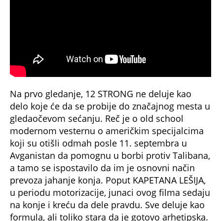
Na prvo gledanje, 12 STRONG ne deluje kao
delo koje će da se probije do značajnog mesta u
gledaočevom sećanju. Reč je o old school
modernom vesternu o američkim specijalcima
koji su otišli odmah posle 11. septembra u
Avganistan da pomognu u borbi protiv Talibana,
a tamo se ispostavilo da im je osnovni način
prevoza jahanje konja. Poput KAPETANA LEŠIJA,
u periodu motorizacije, junaci ovog filma sedaju
na konje i kreću da dele pravdu. Sve deluje kao
formula, ali toliko stara da je gotovo arhetipska.