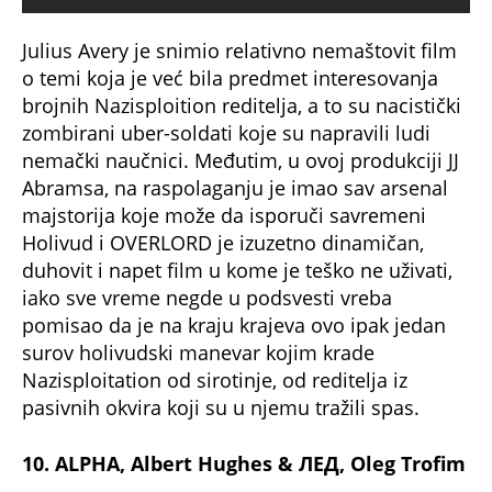
Julius Avery je snimio relativno nemaštovit film
o temi koja je već bila predmet interesovanja
brojnih Nazisploition reditelja, a to su nacistički
zombirani uber-soldati koje su napravili ludi
nemački naučnici. Međutim, u ovoj produkciji JJ
Abramsa, na raspolaganju je imao sav arsenal
majstorija koje može da isporuči savremeni
Holivud i OVERLORD je izuzetno dinamičan,
duhovit i napet film u kome je teško ne uživati,
iako sve vreme negde u podsvesti vreba
pomisao da je na kraju krajeva ovo ipak jedan
surov holivudski manevar kojim krade
Nazisploitation od sirotinje, od reditelja iz
pasivnih okvira koji su u njemu tražili spas.
10. ALPHA, Albert Hughes & ЛЕД, Оleg Trofim