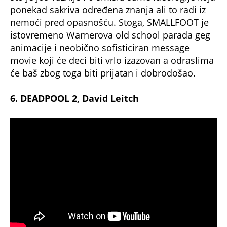
ponekad sakriva određena znanja ali to radi iz
nemoći pred opasnošću. Stoga, SMALLFOOT je
istovremeno Warnerova old school parada geg
animacije i neobično sofisticiran message
movie koji će deci biti vrlo izazovan a odraslima
će baš zbog toga biti prijatan i dobrodošao.
6. DEADPOOL 2, David Leitch