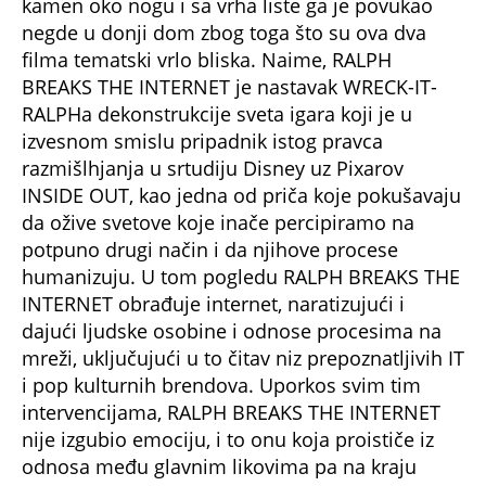
kamen oko nogu i sa vrha liste ga je povukao
negde u donji dom zbog toga što su ova dva
filma tematski vrlo bliska. Naime, RALPH
BREAKS THE INTERNET je nastavak WRECK-IT-
RALPHa dekonstrukcije sveta igara koji je u
izvesnom smislu pripadnik istog pravca
razmišlhjanja u srtudiju Disney uz Pixarov
INSIDE OUT, kao jedna od priča koje pokušavaju
da ožive svetove koje inače percipiramo na
potpuno drugi način i da njihove procese
humanizuju. U tom pogledu RALPH BREAKS THE
INTERNET obrađuje internet, naratizujući i
dajući ljudske osobine i odnose procesima na
mreži, uključujući u to čitav niz prepoznatljivih IT
i pop kulturnih brendova. Uporkos svim tim
intervencijama, RALPH BREAKS THE INTERNET
nije izgubio emociju, i to onu koja proističe iz
odnosa među glavnim likovima pa na kraju