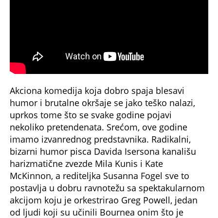
Akciona komedija koja dobro spaja blesavi
humor i brutalne okršaje se jako teško nalazi,
uprkos tome što se svake godine pojavi
nekoliko pretendenata. Srećom, ove godine
imamo izvanrednog predstavnika. Radikalni,
bizarni humor pisca Davida Isersona kanališu
harizmatične zvezde Mila Kunis i Kate
McKinnon, a rediteljka Susanna Fogel sve to
postavlja u dobru ravnotežu sa spektakularnom
akcijom koju je orkestrirao Greg Powell, jedan
od ljudi koji su učinili Bournea onim što je