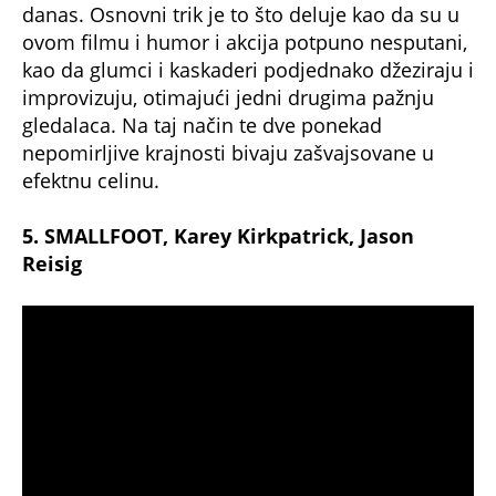
danas. Osnovni trik je to što deluje kao da su u
ovom filmu i humor i akcija potpuno nesputani,
kao da glumci i kaskaderi podjednako džeziraju i
improvizuju, otimajući jedni drugima pažnju
gledalaca. Na taj način te dve ponekad
nepomirljive krajnosti bivaju zašvajsovane u
efektnu celinu.
5. SMALLFOOT, Karey Kirkpatrick, Jason
Reisig