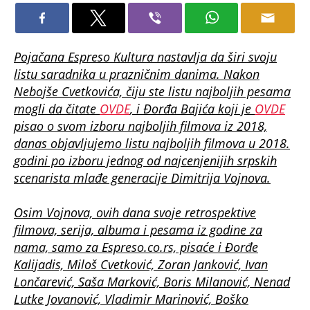
Pojačana Espreso Kultura nastavlja da širi svoju
listu saradnika u prazničnim danima. Nakon
Nebojše Cvetkovića, čiju ste listu najboljih pesama
mogli da čitate
OVDE
, i Đorđa Bajića koji je
OVDE
pisao o svom izboru najboljih filmova iz 2018,
danas objavljujemo listu najboljih filmova u 2018.
godini po izboru jednog od najcenjenijih srpskih
scenarista mlađe generacije Dimitrija Vojnova.
Osim Vojnova, ovih dana svoje retrospektive
filmova, serija, albuma i pesama iz godine za
nama, samo za Espreso.co.rs, pisaće i Đorđe
Kalijadis, Miloš Cvetković, Zoran Janković, Ivan
Lončarević,
Saša Marković, Boris Milanović, Nenad
Lutke Jovanović, Vladimir Marinović, Boško