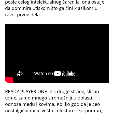
posle celog intelektualnog šarenila, ona ostaje
da dominira utiskom što ga čini klasikom u
ravni prvog dela.
READY PLAYER ONE je s druge strane, sličan
tome, samo mnogo siromašniji u oblasti
odnosa među likovima. Koliko god da je ceo
nostalgični milje vešto i efektno inkorporiran,