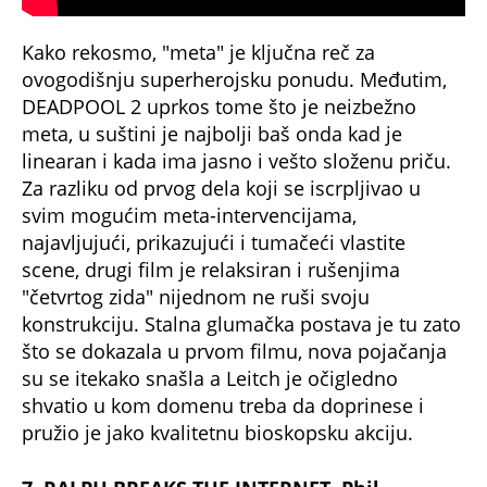
Kako rekosmo, "meta" je ključna reč za
ovogodišnju superherojsku ponudu. Međutim,
DEADPOOL 2 uprkos tome što je neizbežno
meta, u suštini je najbolji baš onda kad je
linearan i kada ima jasno i vešto složenu priču.
Za razliku od prvog dela koji se iscrpljivao u
svim mogućim meta-intervencijama,
najavljujući, prikazujući i tumačeći vlastite
scene, drugi film je relaksiran i rušenjima
"četvrtog zida" nijednom ne ruši svoju
konstrukciju. Stalna glumačka postava je tu zato
što se dokazala u prvom filmu, nova pojačanja
su se itekako snašla a Leitch je očigledno
shvatio u kom domenu treba da doprinese i
pružio je jako kvalitetnu bioskopsku akciju.