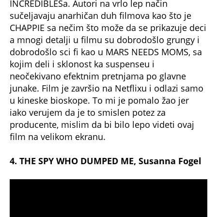
INCREDIBLESa. Autori na vrlo lep način
sučeljavaju anarhičan duh filmova kao što je
CHAPPIE sa nečim što može da se prikazuje deci
a mnogi detalji u filmu su dobrodošlo grungy i
dobrodošlo sci fi kao u MARS NEEDS MOMS, sa
kojim deli i sklonost ka suspenseu i
neočekivano efektnim pretnjama po glavne
junake. Film je završio na Netflixu i odlazi samo
u kineske bioskope. To mi je pomalo žao jer
iako verujem da je to smislen potez za
producente, mislim da bi bilo lepo videti ovaj
film na velikom ekranu.
4. THE SPY WHO DUMPED ME, Susanna Fogel