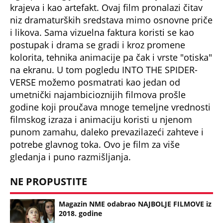
krajeva i kao artefakt. Ovaj film pronalazi čitav
niz dramaturških sredstava mimo osnovne priče
i likova. Sama vizuelna faktura koristi se kao
postupak i drama se gradi i kroz promene
kolorita, tehnika animacije pa čak i vrste "otiska"
na ekranu. U tom pogledu INTO THE SPIDER-
VERSE možemo posmatrati kao jedan od
umetnički najambicioznijih filmova prošle
godine koji proučava mnoge temeljne vrednosti
filmskog izraza i animaciju koristi u njenom
punom zamahu, daleko prevazilazeći zahteve i
potrebe glavnog toka. Ovo je film za više
gledanja i puno razmišljanja.
NE PROPUSTITE
Magazin NME odabrao NAJBOLJE FILMOVE iz
2018. godine