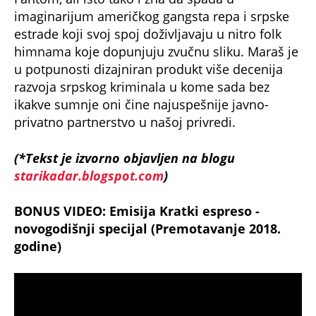
imaginarijum američkog gangsta repa i srpske
estrade koji svoj spoj doživljavaju u nitro folk
himnama koje dopunjuju zvučnu sliku. Maraš je
u potpunosti dizajniran produkt više decenija
razvoja srpskog kriminala u kome sada bez
ikakve sumnje oni čine najuspešnije javno-
privatno partnerstvo u našoj privredi.
(*Tekst je izvorno objavljen na blogu
starikadar.blogspot.com
)
BONUS VIDEO: Emisija Kratki espreso -
novogodišnji specijal (Premotavanje 2018.
godine)