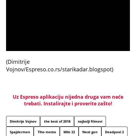
(Dimitrije
Vojnov/Espreso.co.rs/starikadar.blogspot)
Uz Espreso aplikaciju nijedna druga vam neće
trebati. Instalirajte i proverite zašto!
Dimitrije Vojnov
the best of 2018
najbolji filmovi
Spajdermen
Tiho mesto
Mile 22
Next gen
Deadpool 2