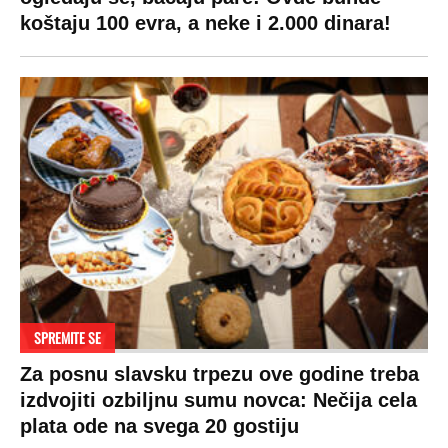
VESTI
SHOWBIZ
SPORT
VIRALNO
Politika
Rijaliti
Fudbal
Bizar
Društvo
Zvezde
Košarka
Svaštara
Hronika
Holivud
Tenis
Tiktok
Ekonomija
Kviz
Ostali sportovi
Beograd
Navijači
Zasadi drvo
Showtime
Kosovo
Sudbine
LIFESTYLE
SVET
MONDO INC.
Život
Planeta
Impressum
Stil
Globalno zagrevanje
Kontakt
Ljubav
Hrvatska
Marketing
Zdravlje
BiH
Politika o kolačićima
Hi-Tech
Crna Gora
Uslovi korišćenja
Kultura
Makedonija
Politika privatnosti
Auto
Privacy policy
Terms of service