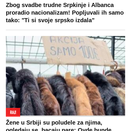
SPREMITE SE
Za posnu slavsku trpezu ove godine treba
izdvojiti ozbiljnu sumu novca: Nečija cela
plata ode na svega 20 gostiju