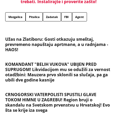
otadžbini: Mauzera prvo sklonili sa slučaja, pa ga
ubili dve godine kasnije
CRNOGORSKI VATERPOLISTI SPUSTILI GLAVE
TOKOM HIMNE U ZAGREBU! Region bruji o
skandalu na Svetskom prvenstvu u Hrvatskoj! Evo
šta se krije iza svega
Titov lekar otkrio šta je Broz mislio o Draži:
Jovanka pocrvenela kad je ovo čula, a svi ostali
zabezeknuti
Dragana iz Sarajeva je tatu viđala samo kraj
kontejnera: Ostavili je u bolnici kao bebu, a kad je
posle 26 godina srela majku rekla je - e sad će
osveta
SAOBRAĆAJKE, PUCNJAVE, NARKOTICI, SILOVANJE
Sin Halke Paldum bio je u ZATVORU: "Ne želim da