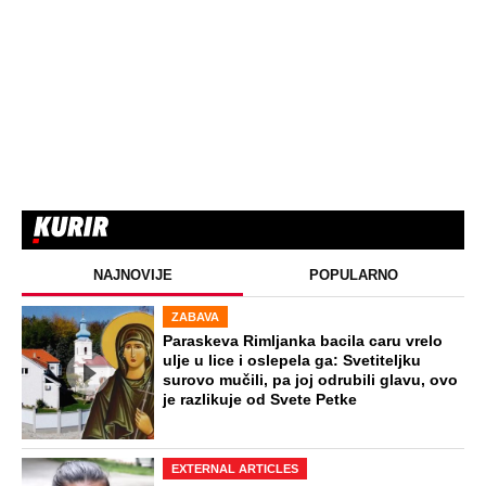
ZABAVA
Oduzeli joj titulu misice kada je
otkrivena njena velika tajna: Život Safije
iz "Sultanije Kosem" obeležili skandali,
a evo kako danas izgleda
STARS
SAOBRAĆAJKE, PUCNJAVE,
NARKOTICI, SILOVANJE Sin Halke
Paldum bio je u ZATVORU: "Ne želim da
ga vidim dok ne ode na lečenje"
STARS
"KOGA BRIGA I AKO UMREM!“ Potresna
ispovest sina Marine Tucaković: Droga,
smrt i bol obeležili su mu život