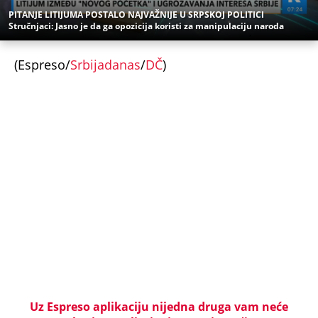
Stručnjaci: Jasno je da ga opozicija koristi za manipulaciju naroda
(Espreso/
Srbijadanas
/
DČ
)
Uz Espreso aplikaciju nijedna druga vam neće
trebati. Instalirajte i proverite zašto!
Mozgalica
Pitalica
Zadatak
FBI
Agent
Užas na Zlatiboru: Gosti otkazuju smeštaj,
prevremeno napuštaju aprtmane, a u radnjama -
HAOS!
KOMANDANT "BELIH VUKOVA" UBIJEN PRED
SUPRUGOM! Likvidacijom mu se odužili za vernost