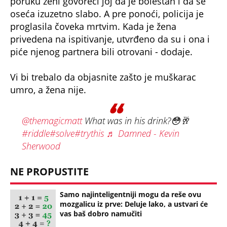
oseća izuzetno slabo. A pre ponoći, policija je
proglasila čoveka mrtvim. Kada je žena
privedena na ispitivanje, utvrđeno da su i ona i
piće njenog partnera bili otrovani - dodaje.
Vi bi trebalo da objasnite zašto je muškarac
umro, a žena nije.
@themagicmatt
What was in his drink?😳🥂
#riddle
#solve
#trythis
♬ Damned - Kevin
Sherwood
NE PROPUSTITE
Samo najinteligentniji mogu da reše ovu
mozgalicu iz prve: Deluje lako, a ustvari će
vas baš dobro namučiti