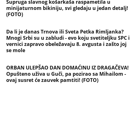
NAJČITANIJE
NAJNOVIJE
Evropa optužila Rusiju za važnu stvar
koja se tiče Irana: Znamo da to rade
Devojka se bacila sa 5. sprata
Filozofskog fakulteta u Beogradu: