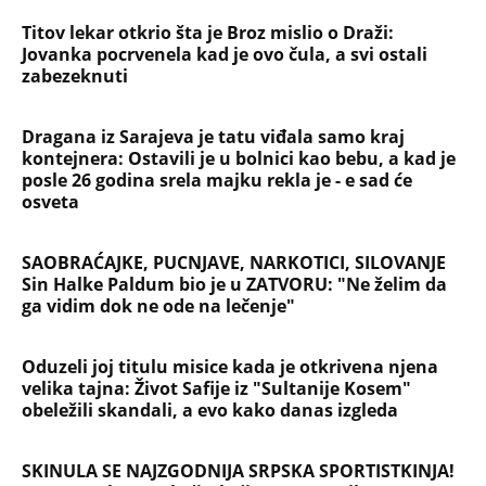
ga vidim dok ne ode na lečenje"
Oduzeli joj titulu misice kada je otkrivena njena
velika tajna: Život Safije iz "Sultanije Kosem"
obeležili skandali, a evo kako danas izgleda
SKINULA SE NAJZGODNIJA SRPSKA SPORTISTKINJA!
Supruga slavnog košarkaša raspametila u
minijaturnom bikiniju, svi gledaju u jedan detalj!
(FOTO)
Da li je danas Trnova ili Sveta Petka Rimljanka?
Mnogi Srbi su u zabludi - evo koju svetiteljku SPC i
vernici zapravo obeležavaju 8. avgusta i zašto joj
se mole
ORBAN ULEPŠAO DAN DOMAĆINU IZ DRAGAČEVA!
Opušteno uživa u Guči, pa pozirao sa Mihailom -
ovaj susret će zauvek pamtiti! (FOTO)