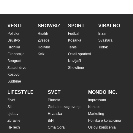
Prijatelji sajta
Pratite nas na:
Copyright © Espreso.co.rs 2026. Sva prava zadržana. Mondo inc.