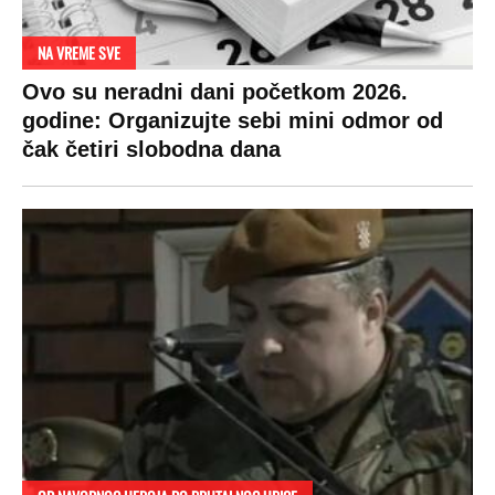
Par godina kasnije išao od kuće do kuće i
UBIJAO!
DRAMA ZBOG LJUBAVNE PRIČE
Zbog svadbe trudne Srpkinje i Albanca
proradio nacionalizam! Popljuvali ih samo
tako: "Ti si svoje srpsko izdala"