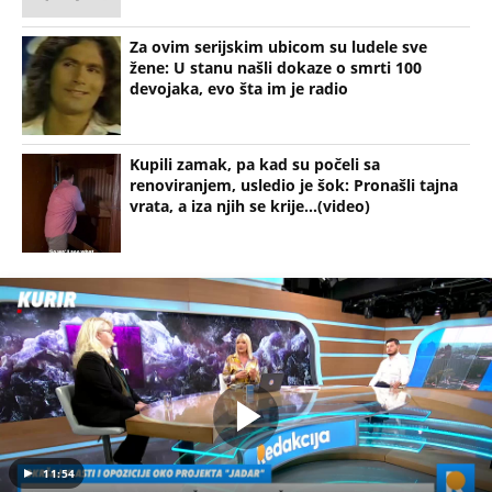
Za ovim serijskim ubicom su ludele sve
žene: U stanu našli dokaze o smrti 100
devojaka, evo šta im je radio
Kupili zamak, pa kad su počeli sa
renoviranjem, usledio je šok: Pronašli tajna
vrata, a iza njih se krije...(video)
11:54
PITANJE LITIJUMA POSTALO NAJVAŽNIJE U SRPSKOJ POLITICI