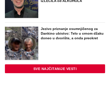
NAJNOVIJE
POPULARNO
ZABAVA
Paraskeva Rimljanka bacila caru vrelo
ulje u lice i oslepela ga: Svetiteljku
surovo mučili, pa joj odrubili glavu, ovo
je razlikuje od Svete Petke
EXTERNAL ARTICLES
Dragana iz Sarajeva je tatu viđala samo
kraj kontejnera: Ostavili je u bolnici kao
bebu, a kad je posle 26 godina srela
majku rekla je - e sad će osveta