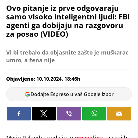
Ovo pitanje iz prve odgovaraju
samo visoko inteligentni ljudi: FBI
agenti ga dobijaju na razgovoru
za posao (VIDEO)
Vi bi trebalo da objasnite zašto je muškarac
umro, a žena nije
Objavljeno:
10.10.2024. 18:46h
Dunja
Dodajte Espreso u vaš Google izbor
Čavić
Metju Palandra podelio je
mozgalicu
sa svojih