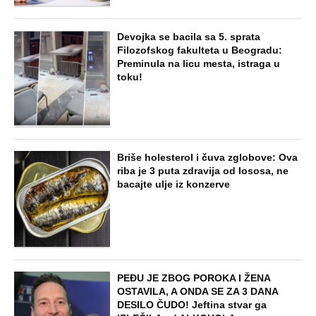
Jezivo priznanje osumnjičenog za
Dankino ubistvo: Telo u crnom džaku
doneo u dvorište, a onda preokret
SVE NAJČITANIJE VESTI