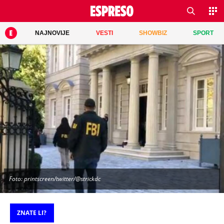
NAJNOVIJE
VESTI
SHOWBIZ
SPORT
Foto: printscreen/twitter/@strickdc
ZNATE LI?