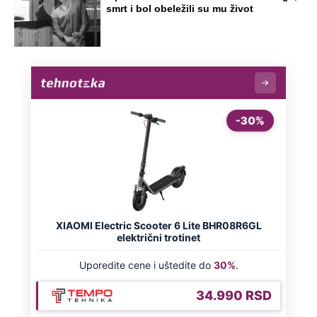
Došla sam u Crnu Goru, a na plaži ni
žive duše: Ovakve cene za suncobran i
ležaljke nisu ni na Sejšelima
Zašto? Na ovo pitanje odgovorili su
ljudi koji su se razveli odmah nakon
rođenja deteta