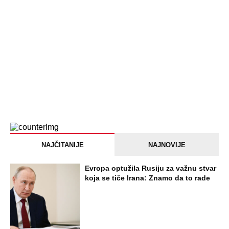
Preminula na licu mesta, istraga u
toku!
Briše holesterol i čuva zglobove: Ova
riba je 3 puta zdravija od lososa, ne
bacajte ulje iz konzerve
PEĐU JE ZBOG POROKA I ŽENA
OSTAVILA, A ONDA SE ZA 3 DANA
DESILO ČUDO! Jeftina stvar ga
IZLEČILA od ALKOHOLA