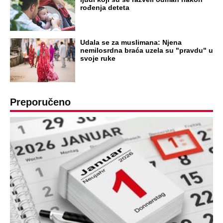
Ovo su neradni dani početkom 2026.
godine: Organizujte sebi mini odmor od
čak četiri slobodna dana
OD NAVODNOG HEROJA DO BRUTALNOG UBICE
GENERAL IVAN STRELJAO SRBE, A
HRVATI GA SLAVILI KAO HEROJA KNINA: