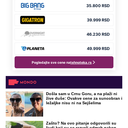
Udala se za muslimana: Njena
nemilosrdna braća uzela su "pravdu" u
svoje ruke
Preporučeno
NA VREME SVE