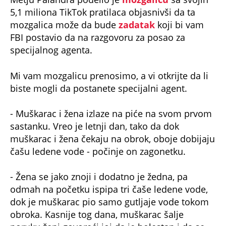
5,1 miliona TikTok pratilaca objasnivši da ta
mozgalica može da bude
zadatak
koji bi vam
FBI postavio da na razgovoru za posao za
specijalnog agenta.
Mi vam mozgalicu prenosimo, a vi otkrijte da li
biste mogli da postanete specijalni agent.
- Muškarac i žena izlaze na piće na svom prvom
sastanku. Vreo je letnji dan, tako da dok
muškarac i žena čekaju na obrok, oboje dobijaju
čašu ledene vode - počinje on zagonetku.
- Žena se jako znoji i dodatno je žedna, pa
odmah na početku ispipa tri čaše ledene vode,
dok je muškarac pio samo gutljaje vode tokom
obroka. Kasnije tog dana, muškarac šalje
poruku ženi govoreći joj da je bolestan i da se