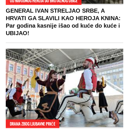
RAJ!
Žene u Srbiji su poludele za njima,
ogledaju se, bacaju pare: Ovde bunde
koštaju 100 evra, a neke i 2.000 dinara!