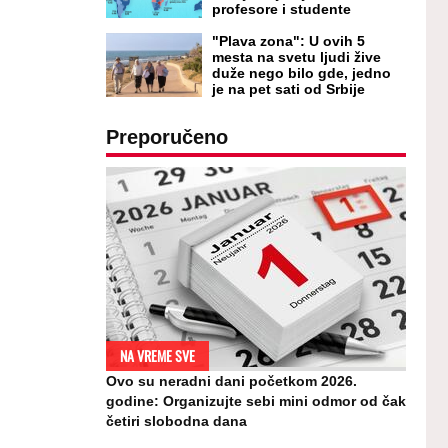
profesore i studente
"Plava zona": U ovih 5
mesta na svetu ljudi žive
duže nego bilo gde, jedno
je na pet sati od Srbije
Preporučeno
NA VREME SVE
Ovo su neradni dani početkom 2026.
godine: Organizujte sebi mini odmor od čak
četiri slobodna dana