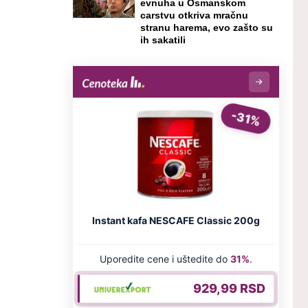
evnuha u Osmanskom
carstvu otkriva mračnu
stranu harema, evo zašto su
ih sakatili