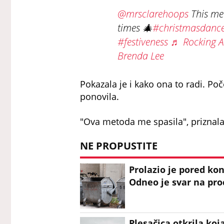
@mrsclarehoops
This me
times 🎄
#christmasdanc
#festiveness
♬ Rocking Ar
Brenda Lee
Pokazala je i kako ona to radi. Po
ponovila.
"Ova metoda me spasila", priznala
NE PROPUSTITE
Prolazio je pored ko
Odneo je svar na pro
Plesačica otkrila koj