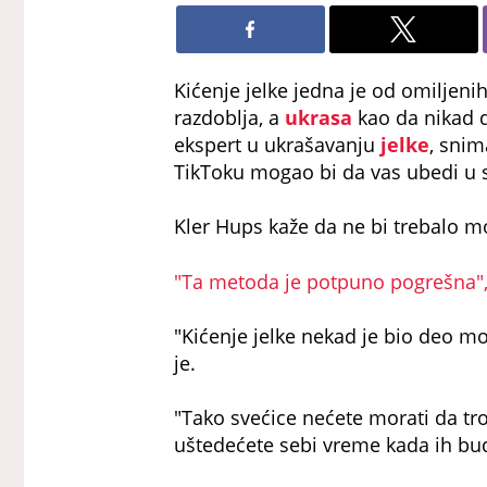
Kićenje jelke jedna je od omiljen
razdoblja, a
ukrasa
kao da nikad d
ekspert u ukrašavanju
jelke
, snim
TikToku mogao bi da vas ubedi u 
Kler Hups kaže da ne bi trebalo mo
"Ta metoda je potpuno pogrešna", t
"Kićenje jelke nekad je bio deo mo
je.
"Tako svećice nećete morati da troš
uštedećete sebi vreme kada ih bud