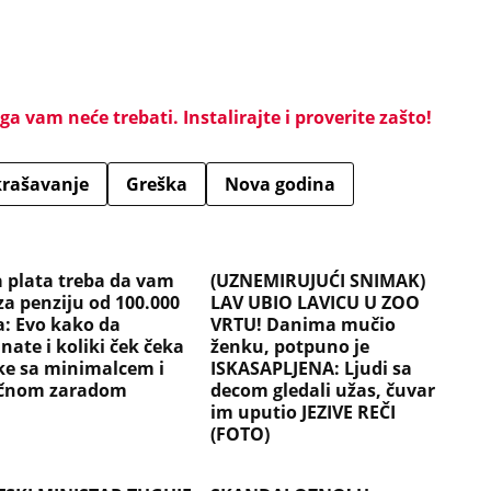
a vam neće trebati. Instalirajte i proverite zašto!
rašavanje
Greška
Nova godina
a plata treba da vam
(UZNEMIRUJUĆI SNIMAK)
za penziju od 100.000
LAV UBIO LAVICU U ZOO
a: Evo kako da
VRTU! Danima mučio
nate i koliki ček čeka
ženku, potpuno je
ke sa minimalcem i
ISKASAPLJENA: Ljudi sa
ečnom zaradom
decom gledali užas, čuvar
im uputio JEZIVE REČI
(FOTO)