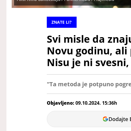
ZNATE LI?
Svi misle da znaj
Novu godinu, ali
Nisu je ni svesni,
"Ta metoda je potpuno pogrešn
Objavljeno:
09.10.2024. 15:36h
Dunja
Dodajte 
Čavić