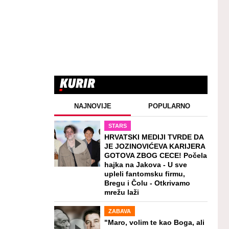
NAJNOVIJE
POPULARNO
STARS
HRVATSKI MEDIJI TVRDE DA
JE JOZINOVIĆEVA KARIJERA
GOTOVA ZBOG CECE! Počela
hajka na Jakova - U sve
upleli fantomsku firmu,
Bregu i Čolu - Otkrivamo
mrežu laži
ZABAVA
"Maro, volim te kao Boga, ali