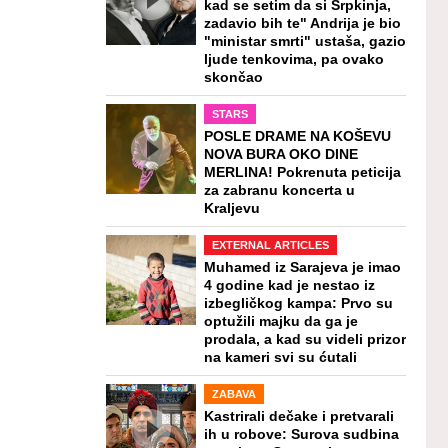
kad se setim da si Srpkinja,
zadavio bih te" Andrija je bio
"ministar smrti" ustaša, gazio
ljude tenkovima, pa ovako
skončao
STARS
POSLE DRAME NA KOŠEVU
NOVA BURA OKO DINE
MERLINA! Pokrenuta peticija
za zabranu koncerta u
Kraljevu
EXTERNAL ARTICLES
Muhamed iz Sarajeva je imao
4 godine kad je nestao iz
izbegličkog kampa: Prvo su
optužili majku da ga je
prodala, a kad su videli prizor
na kameri svi su ćutali
ZABAVA
Kastrirali dečake i pretvarali
ih u robove: Surova sudbina