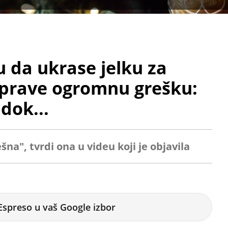
u da ukrase jelku za
 prave ogromnu grešku:
 dok...
a", tvrdi ona u videu koji je objavila
Espreso u vaš Google izbor