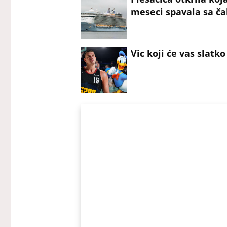
meseci spavala sa čak
Vic koji će vas slatk