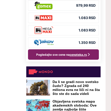
Da li se gradi novo svetsko
čudo? Zgrada od 240
miliona evra ne liči ni na šta
što ste do sada videli
Objavljena svetska mapa
akademskih sloboda: Ove
zemlje najbolje štite