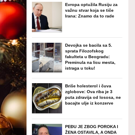
Evropa optužila Rusiju za
važnu stvar koja se tiče
Irana: Znamo da to rade
Devojka se bacila sa 5.
sprata Filozofskog
fakulteta u Beogradu:
Preminula na licu mesta,
istraga u toku!
Briše holesterol i čuva
zglobove: Ova riba je 3
puta zdravija od lososa, ne
bacajte ulje iz konzerve
PEĐU JE ZBOG POROKA I
ŽENA OSTAVILA, A ONDA