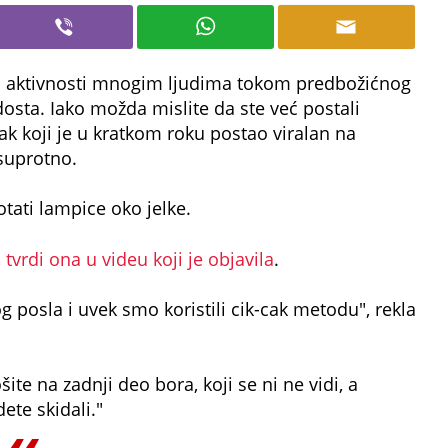
ih aktivnosti mnogim ljudima tokom predbožićnog
osta. Iako možda mislite da ste već postali
ak koji je u kratkom roku postao viralan na
suprotno.
tati lampice oko jelke.
vrdi ona u videu koji je objavila
.
g posla i uvek smo koristili cik-cak metodu", rekla
ite na zadnji deo bora, koji se ni ne vidi, a
ete skidali."