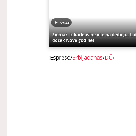
00:22
Snimak iz karleušine vile na dedinju: Lu
doček Nove godine!
(Espreso/
Srbijadanas
/
DČ
)