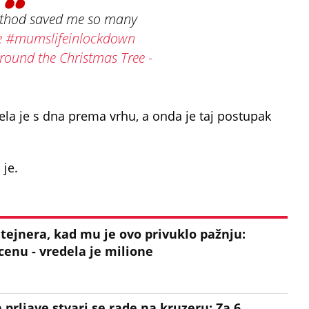
thod saved me so many
e
#mumslifeinlockdown
ound the Christmas Tree -
čela je s dna prema vrhu, a onda je taj postupak
 je.
ntejnera, kad mu je ovo privuklo pažnju:
cenu - vredela je milione
a prljave stvari se rade na kruzeru: Za 6