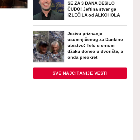
SE ZA 3 DANA DESILO
ČUDO! Jeftina stvar ga
IZLEČILA od ALKOHOLA
Jezivo priznanje
osumnjičenog za Dankino
ubistvo: Telo u crnom
džaku doneo u dvorište, a
onda preokret
SVE NAJČITANIJE VESTI