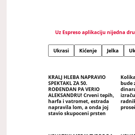
Uz Espreso aplikaciju nijedna drug
Ukrasi
Kićenje
Jelka
Uk
KRALJ HLEBA NAPRAVIO
Kolik
SPEKTAKL ZA 50.
bude 
ROĐENDAN PA VERIO
dinar
ALEKSANDRU! Crveni tepih,
izraču
harfa i vatromet, estrada
radni
napravila lom, a onda joj
pros
stavio skupoceni prsten