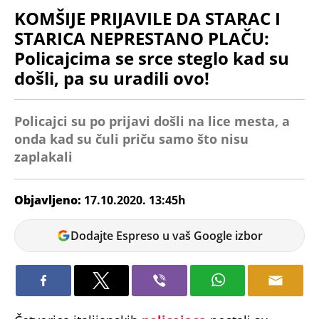
KOMŠIJE PRIJAVILE DA STARAC I
STARICA NEPRESTANO PLAČU:
Policajcima se srce steglo kad su
došli, pa su uradili ovo!
Policajci su po prijavi došli na lice mesta, a
onda kad su čuli priču samo što nisu
zaplakali
Objavljeno:
17.10.2020. 13:45h
Uroš
Dodajte Espreso u vaš Google izbor
Marjanović