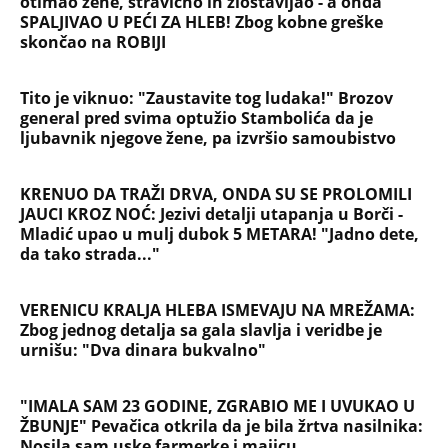
otimao žene, stravično ih zlostavljao - a onda
SPALJIVAO U PEĆI ZA HLEB! Zbog kobne greške
skončao na ROBIJI
Tito je viknuo: "Zaustavite tog ludaka!" Brozov
general pred svima optužio Stambolića da je
ljubavnik njegove žene, pa izvršio samoubistvo
KRENUO DA TRAŽI DRVA, ONDA SU SE PROLOMILI
JAUCI KROZ NOĆ: Jezivi detalji utapanja u Borči -
Mladić upao u mulj dubok 5 METARA! "Jadno dete,
da tako strada..."
VERENICU KRALJA HLEBA ISMEVAJU NA MREŽAMA:
Zbog jednog detalja sa gala slavlja i veridbe je
urnišu: "Dva dinara bukvalno"
"IMALA SAM 23 GODINE, ZGRABIO ME I UVUKAO U
ŽBUNJE" Pevačica otkrila da je bila žrtva nasilnika:
Nosila sam uske farmerke i majicu...