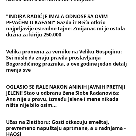
"INDIRA RADIĆ JE IMALA ODNOSE SA OVIM
PEVAČEM U KAFANI" Gazda iz Beča otkrio
najprljavije estradne tajne: Zmijanac mi je ostala
dužna za kiriju 250.000
Velika promena za vernike na Veliku Gospojinu:
Svi misle da znaju pravila proslavljanja
Bogorodičinog praznika, a ove godine jedan detalj
menja sve
OGLASIO SE RALE NAKON ANINIH JAVNIH PRETNJI
JELENI! Stao u odbranu žene Slobe Radanovića:
Ana nije u pravu, između Jelene i mene nikada
ništa nije bilo osim...
Užas na Zlatiboru: Gosti otkazuju smeštaj,
prevremeno napuštaju aprtmane, a u radnjama -
HAOS!