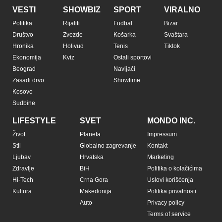
VESTI
SHOWBIZ
SPORT
VIRALNO
Politika
Rijaliti
Fudbal
Bizar
Društvo
Zvezde
Košarka
Svaštara
Hronika
Holivud
Tenis
Tiktok
Ekonomija
Kviz
Ostali sportovi
Beograd
Navijači
Zasadi drvo
Showtime
Kosovo
Sudbine
LIFESTYLE
SVET
MONDO INC.
Život
Planeta
Impressum
Stil
Globalno zagrevanje
Kontakt
Ljubav
Hrvatska
Marketing
Zdravlje
BiH
Politika o kolačićima
Hi-Tech
Crna Gora
Uslovi korišćenja
Kultura
Makedonija
Politika privatnosti
Auto
Privacy policy
Terms of service