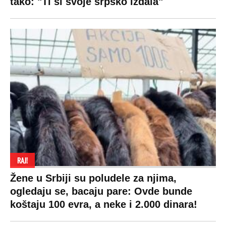
tako: "Ti si svoje srpsko izdala"
RAJ!
Žene u Srbiji su poludele za njima,
ogledaju se, bacaju pare: Ovde bunde
koštaju 100 evra, a neke i 2.000 dinara!