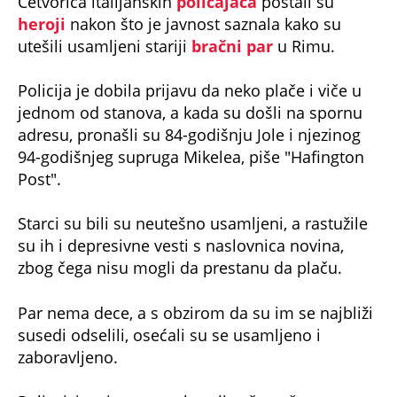
Četvorica italijanskih
policajaca
postali su
heroji
nakon što je javnost saznala kako su
utešili usamljeni stariji
bračni par
u Rimu.
Policija je dobila prijavu da neko plače i viče u
jednom od stanova, a kada su došli na spornu
adresu, pronašli su 84-godišnju Jole i njezinog
94-godišnjeg supruga Mikelea, piše "Hafington
Post".
Starci su bili su neutešno usamljeni, a rastužile
su ih i depresivne vesti s naslovnica novina,
zbog čega nisu mogli da prestanu da plaču.
Par nema dece, a s obzirom da su im se najbliži
susedi odselili, osećali su se usamljeno i
zaboravljeno.