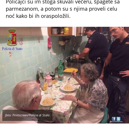
Policajci su im stoga skuvali večeru, špagete sa
parmezanom, a potom su s njima proveli celu
noć kako bi ih oraspoložili.
foto: Printscreen/Polizia di Stalo