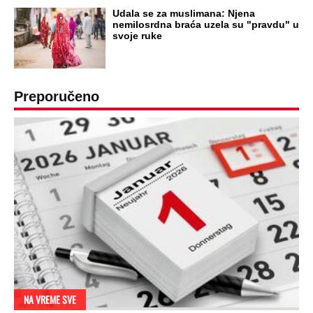
Udala se za muslimana: Njena
nemilosrdna braća uzela su "pravdu" u
svoje ruke
Preporučeno
NA VREME SVE