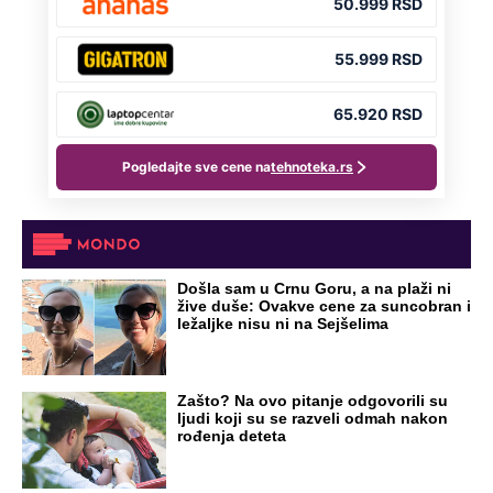
Došla sam u Crnu Goru, a na plaži ni
žive duše: Ovakve cene za suncobran i
ležaljke nisu ni na Sejšelima
Zašto? Na ovo pitanje odgovorili su
ljudi koji su se razveli odmah nakon
rođenja deteta