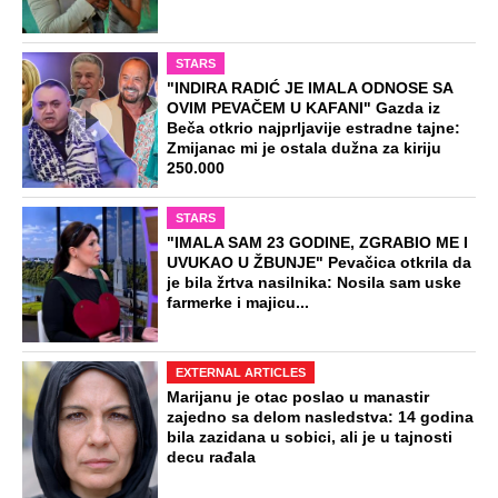
STARS
"INDIRA RADIĆ JE IMALA ODNOSE SA
OVIM PEVAČEM U KAFANI" Gazda iz
Beča otkrio najprljavije estradne tajne:
Zmijanac mi je ostala dužna za kiriju
250.000
STARS
"IMALA SAM 23 GODINE, ZGRABIO ME I
UVUKAO U ŽBUNJE" Pevačica otkrila da
je bila žrtva nasilnika: Nosila sam uske
farmerke i majicu...
EXTERNAL ARTICLES
Marijanu je otac poslao u manastir
zajedno sa delom nasledstva: 14 godina
bila zazidana u sobici, ali je u tajnosti
decu rađala