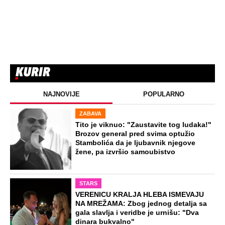
NAJNOVIJE
POPULARNO
ZABAVA
Tito je viknuo: "Zaustavite tog ludaka!"
Brozov general pred svima optužio
Stambolića da je ljubavnik njegove
žene, pa izvršio samoubistvo
STARS
VERENICU KRALJA HLEBA ISMEVAJU
NA MREŽAMA: Zbog jednog detalja sa
gala slavlja i veridbe je urnišu: "Dva
dinara bukvalno"