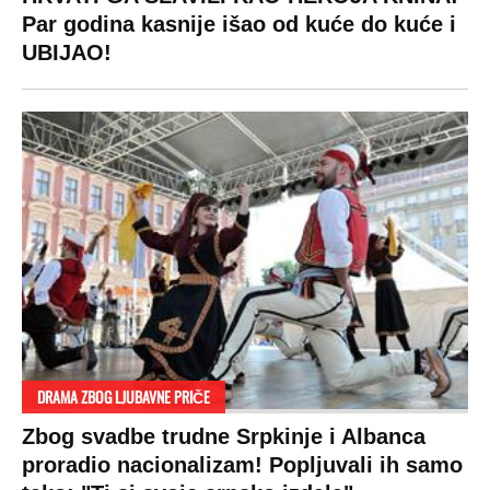
Par godina kasnije išao od kuće do kuće i
UBIJAO!
DRAMA ZBOG LJUBAVNE PRIČE
Zbog svadbe trudne Srpkinje i Albanca
proradio nacionalizam! Popljuvali ih samo