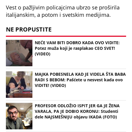
Vest o pažljivim policajcima ubrzo se proširila
italijanskim, a potom i svetskim medijima.
NE PROPUSTITE
NEĆE VAM BITI DOBRO KADA OVO VIDITE:
Potez muža koji je rasplakao CEO SVET!
(VIDEO)
MAJKA POBESNELA KAD JE VIDELA ŠTA BABA
RADI S BEBOM: Pašćete u nesvest kada ovo
VIDITE! (VIDEO)
PROFESOR ODLOŽIO ISPIT JER GA JE ŽENA
VARALA, PA JE DOBIO KORONU: Studenti
dele NAJSMEŠNIJU objavu IKADA (FOTO)