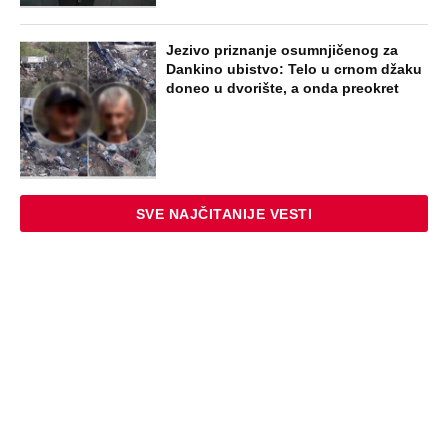
Jezivo priznanje osumnjičenog za
Dankino ubistvo: Telo u crnom džaku
doneo u dvorište, a onda preokret
SVE NAJČITANIJE VESTI