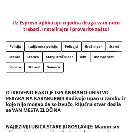
Uz Espreso aplikaciju nijedna druga vam neće
trebati. Instalirajte i proverite zašto!
Policija
Italijanska policija
Policajci
Bračni par
Starci
Starac
Starica
Stariji bračni par
Rim
Usamljenost
Večera
Starost
Samoća
OTKRIVENO KAKO JE ISPLANIRANO UBISTVO
PEKARA NA KARABURMI! Radivoje upao u zamku iz
koje nije mogao da se izvuče, ključna stvar desila
se VAN MESTA ZLOČINA
NAJJEZIVIJI UBICA STARE JUGOSLAVIJE: Mamin sin