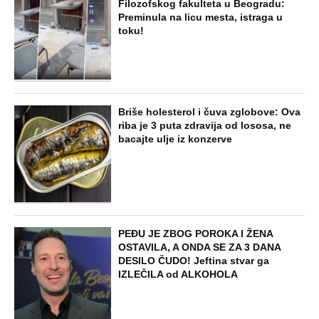
Filozofskog fakulteta u Beogradu:
Preminula na licu mesta, istraga u
toku!
Briše holesterol i čuva zglobove: Ova
riba je 3 puta zdravija od lososa, ne
bacajte ulje iz konzerve
PEĐU JE ZBOG POROKA I ŽENA
OSTAVILA, A ONDA SE ZA 3 DANA
DESILO ČUDO! Jeftina stvar ga
IZLEČILA od ALKOHOLA