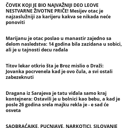
velika tajna: Život Safije iz "Sultanije Kosem"
obeležili skandali, a evo kako danas izgleda
SKINULA SE NAJZGODNIJA SRPSKA SPORTISTKINJA!
Supruga slavnog košarkaša raspametila u
minijaturnom bikiniju, svi gledaju u jedan detalj!
(FOTO)
NAJČITANIJE
NAJNOVIJE
Evropa optužila Rusiju za važnu stvar
koja se tiče Irana: Znamo da to rade