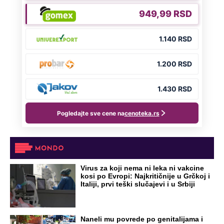
NA VREME SVE
Ovo su neradni dani početkom 2026.
godine: Organizujte sebi mini odmor od
čak četiri slobodna dana