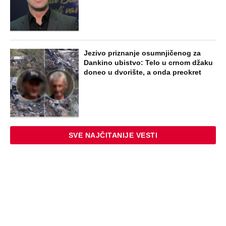
bila zazidana u sobici, ali je u tajnosti
decu rađala
ZABAVA
Paraskeva Rimljanka bacila caru vrelo
ulje u lice i oslepela ga: Svetiteljku
surovo mučili, pa joj odrubili glavu, ovo
je razlikuje od Svete Petke
EXTERNAL ARTICLES
Dragana iz Sarajeva je tatu viđala samo
kraj kontejnera: Ostavili je u bolnici kao
bebu, a kad je posle 26 godina srela
majku rekla je - e sad će osveta
ZABAVA
Oduzeli joj titulu misice kada je
otkrivena njena velika tajna: Život Safije
iz "Sultanije Kosem" obeležili skandali,