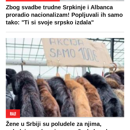
Za posnu slavsku trpezu ove godine treba
izdvojiti ozbiljnu sumu novca: Nečija cela
plata ode na svega 20 gostiju
VESTI
SHOWBIZ
SPORT
VIRALNO
Politika
Rijaliti
Fudbal
Bizar
Društvo
Zvezde
Košarka
Svaštara
Hronika
Holivud
Tenis
Tiktok
Ekonomija
Kviz
Ostali sportovi
Beograd
Navijači
Zasadi drvo
Showtime
Kosovo
Sudbine
LIFESTYLE
SVET
MONDO INC.
Život
Planeta
Impressum