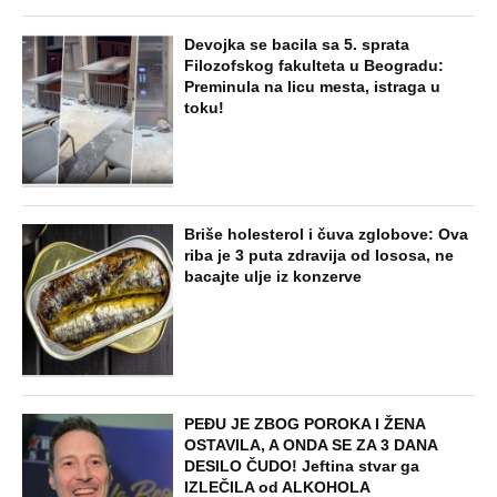
NAJNOVIJE
POPULARNO
EXTERNAL ARTICLES
Marijanu je otac poslao u manastir
zajedno sa delom nasledstva: 14 godina