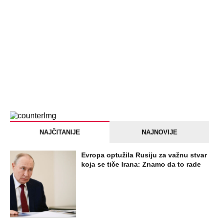
PEĐU JE ZBOG POROKA I ŽENA
OSTAVILA, A ONDA SE ZA 3 DANA
DESILO ČUDO! Jeftina stvar ga
IZLEČILA od ALKOHOLA
Jezivo priznanje osumnjičenog za
Dankino ubistvo: Telo u crnom džaku
doneo u dvorište, a onda preokret
SVE NAJČITANIJE VESTI