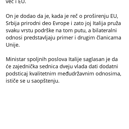
On je dodao da je, kada je reč o proširenju EU,
Srbija prirodni deo Evrope i zato joj Italija pruža
svaku vrstu podrške na tom putu, a bilateralni
odnosi predstavljaju primer i drugim članicama
Unije.
Ministar spoljnih poslova Italije saglasan je da
će zajednička sednica dveju vlada dati dodatni
podsticaj kvalitetnim međudržavnim odnosima,
ističe se u saopštenju.
NE PROPUSTITE
HOROR U NACIONALNOM PARKU: Medved
napao i POJEO mladića (16), pronađen pored
polupojedenog tela! (FOTO/VIDEO)