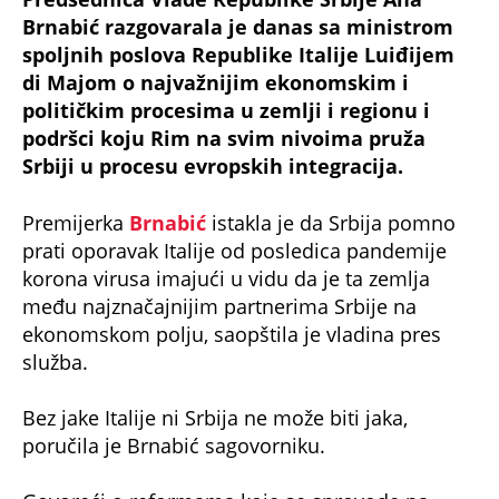
Brnabić razgovarala je danas sa ministrom
spoljnih poslova Republike Italije Luiđijem
di Majom o najvažnijim ekonomskim i
političkim procesima u zemlji i regionu i
podršci koju Rim na svim nivoima pruža
Srbiji u procesu evropskih integracija.
Premijerka
Brnabić
istakla je da Srbija pomno
prati oporavak Italije od posledica pandemije
korona virusa imajući u vidu da je ta zemlja
među najznačajnijim partnerima Srbije na
ekonomskom polju, saopštila je vladina pres
služba.
Bez jake Italije ni Srbija ne može biti jaka,
poručila je Brnabić sagovorniku.
Govoreći o reformama koje se sprovode na