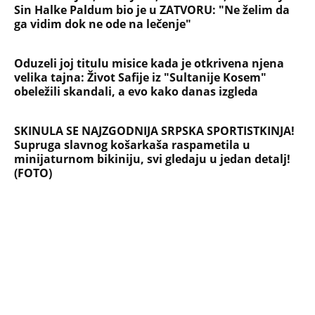
Devojka se bacila sa 5. sprata
Filozofskog fakulteta u Beogradu:
Preminula na licu mesta, istraga u
toku!
Briše holesterol i čuva zglobove: Ova
riba je 3 puta zdravija od lososa, ne
bacajte ulje iz konzerve