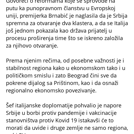
putu ka punopravnom članstvu u Evropskoj
uniji, premijerka Brnabić je naglasila da je Srbija
spremna za otvaranje dva klastera, a da se Italija
još jednom pokazala kao država prijatelj u
procesu proširenja time što se iskreno založila
za njihovo otvaranje.
Prema njenim rečima, od posebne važnosti je i
stabilnost regiona kako u ekonomskom tako i u
političkom smislu i zato Beograd čini sve da
pokrene dijalog sa Prištinom, kao i da osnaži
regionalno ekonomsko povezivanje.
Šef italijanske doplomatije pohvalio je napore
Srbije u borbi protiv pandemije i vakcinacije
stanovništva protiv Kovid 19 istakavši će to
morati da uvide i druge zemlje ne samo regiona,
već i EU.