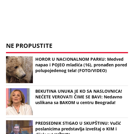
BEKUTINA UNUKA JE KO SA NASLOVNICA!
NEĆETE VEROVATI ČIME SE BAVI: Nedavno
uslikana sa BAKOM u centru Beograda!
PREDSEDNIK STIGAO U SKUPŠTINU: Vučić
poslanicima predstavlja izveštaj o KIM i
dijalogu! (UŽIVO)
(Espreso/Tanjug)
Uz Espreso aplikaciju nijedna druga vam neće
trebati. Instalirajte i proverite zašto!
Ana Brnabić
Vlada
Luiđi di Majo
Italija
Sastanak