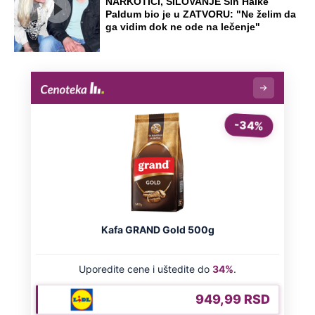
kosi po Evropi: Najkritičnije u Grčkoj i
Italiji, prvi teški slučajevi i u Srbiji
Naneli mu povrede po genitalijama i
telu, pa ga ugušili krpom: Otkriveni svi
jezivi detalji mučenja ubijenog
Radivoja
Misterija Lokerbija: Avion sa 270 ljudi
se raspao u vazduhu, poginuli svi
putnici, tela ostala rasuta po ulicama
Preporučeno