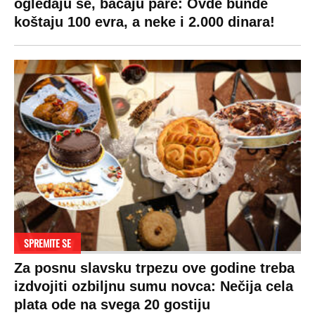
Stil
Globalno zagrevanje
Kontakt
Ljubav
Hrvatska
Marketing
Zdravlje
BiH
Politika o kolačićima
Hi-Tech
Crna Gora
Uslovi korišćenja
Kultura
Makedonija
Politika privatnosti
Auto
Privacy policy
Terms of service
Prijatelji sajta
Pratite nas na: