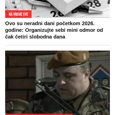
DRAMA ZBOG LJUBAVNE PRIČE
Zbog svadbe trudne Srpkinje i Albanca
proradio nacionalizam! Popljuvali ih samo
tako: "Ti si svoje srpsko izdala"