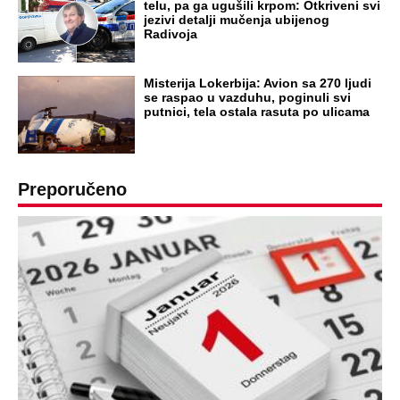
OD NAVODNOG HEROJA DO BRUTALNOG UBICE
GENERAL IVAN STRELJAO SRBE, A
HRVATI GA SLAVILI KAO HEROJA KNINA:
Par godina kasnije išao od kuće do kuće i
UBIJAO!