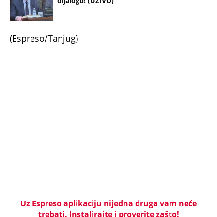
Užas na Zlatiboru: Gosti otkazuju smeštaj,
prevremeno napuštaju aprtmane, a u radnjama -
HAOS!
CRNOGORSKI VATERPOLISTI SPUSTILI GLAVE
TOKOM HIMNE U ZAGREBU! Region bruji o
skandalu na Svetskom prvenstvu u Hrvatskoj! Evo
šta se krije iza svega
KOMANDANT "BELIH VUKOVA" UBIJEN PRED
SUPRUGOM! Likvidacijom mu se odužili za vernost
otadžbini: Mauzera prvo sklonili sa slučaja, pa ga
ubili dve godine kasnije
ČOVEK KOJI JE BIO NAJVAŽNIJI DEO LEOVE
NESTVARNE ŽIVOTNE PRIČE! Mesijev otac je
najzaslužniji za karijeru kakva se nikada neće
ponoviti