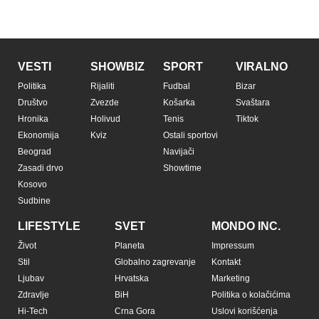
Copyright © Espreso.co.rs 2026. Sva prava zadržana. Mondo inc.