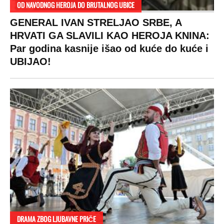
RAJ!
Žene u Srbiji su poludele za njima,
ogledaju se, bacaju pare: Ovde bunde
koštaju 100 evra, a neke i 2.000 dinara!
SPREMITE SE