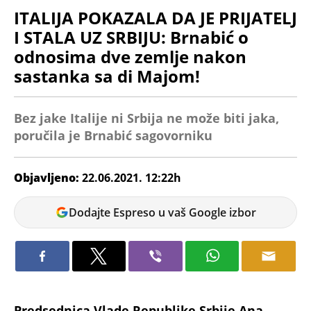
ITALIJA POKAZALA DA JE PRIJATELJ
I STALA UZ SRBIJU: Brnabić o
odnosima dve zemlje nakon
sastanka sa di Majom!
Bez jake Italije ni Srbija ne može biti jaka,
poručila je Brnabić sagovorniku
Objavljeno:
22.06.2021. 12:22h
Milica
Dodajte Espreso u vaš Google izbor
Drinčević
Predsednica Vlade Republike Srbije Ana