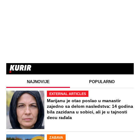
a evo kako danas izgleda
STARS
SAOBRAĆAJKE, PUCNJAVE,
NARKOTICI, SILOVANJE Sin Halke
Paldum bio je u ZATVORU: "Ne želim da
ga vidim dok ne ode na lečenje"