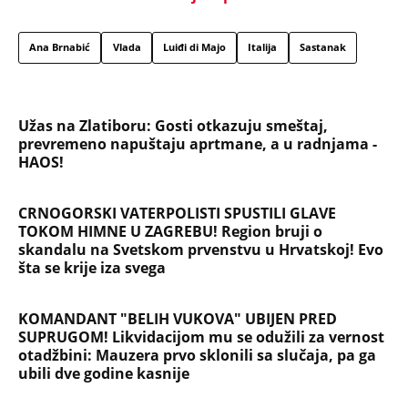
Marijanu je otac poslao u manastir zajedno sa
delom nasledstva: 14 godina bila zazidana u sobici,
ali je u tajnosti decu rađala
Titov lekar otkrio šta je Broz mislio o Draži:
Jovanka pocrvenela kad je ovo čula, a svi ostali
zabezeknuti
Dragana iz Sarajeva je tatu viđala samo kraj
kontejnera: Ostavili je u bolnici kao bebu, a kad je
posle 26 godina srela majku rekla je - e sad će
osveta
SAOBRAĆAJKE, PUCNJAVE, NARKOTICI, SILOVANJE
Sin Halke Paldum bio je u ZATVORU: "Ne želim da
ga vidim dok ne ode na lečenje"
Oduzeli joj titulu misice kada je otkrivena njena